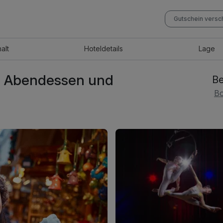
Gutschein vers
halt
Hotel
details
Lage
l. Abendessen und
Be
Bo