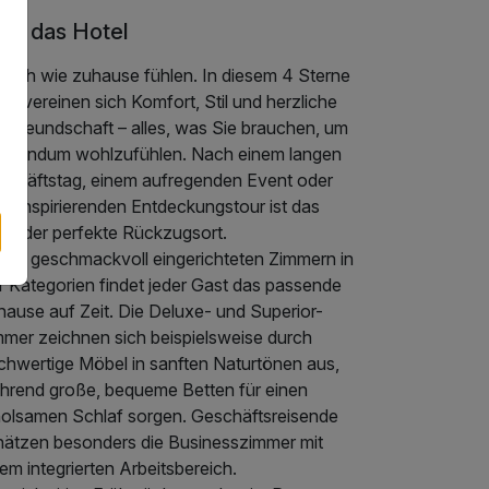
er das Hotel
nfach wie zuhause fühlen. In diesem 4 Sterne
el vereinen sich Komfort, Stil und herzliche
stfreundschaft – alles, was Sie brauchen, um
ch rundum wohlzufühlen. Nach einem langen
schäftstag, einem aufregenden Event oder
er inspirierenden Entdeckungstour ist das
tel der perfekte Rückzugsort.
t 98 geschmackvoll eingerichteten Zimmern in
r Kategorien findet jeder Gast das passende
hause auf Zeit. Die Deluxe- und Superior-
mmer zeichnen sich beispielsweise durch
chwertige Möbel in sanften Naturtönen aus,
hrend große, bequeme Betten für einen
holsamen Schlaf sorgen. Geschäftsreisende
hätzen besonders die Businesszimmer mit
em integrierten Arbeitsbereich.