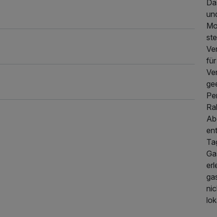
Da
un
Mo
ste
Ve
für
Ve
gee
Pe
Ra
Ab
en
Tag
Ga
er
gas
nic
lok