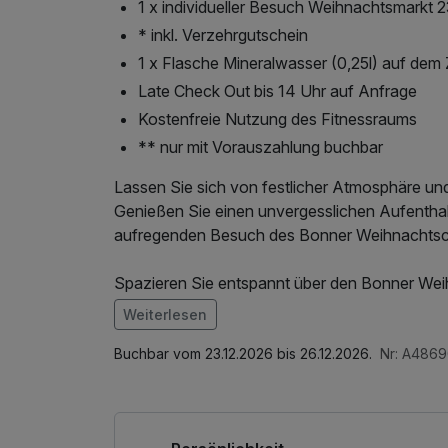
1 x individueller Besuch Weihnachtsmarkt 2
* inkl. Verzehrgutschein
1 x Flasche Mineralwasser (0,25l) auf dem
Late Check Out bis 14 Uhr auf Anfrage
Kostenfreie Nutzung des Fitnessraums
** nur mit Vorauszahlung buchbar
Lassen Sie sich von festlicher Atmosphäre und
Genießen Sie einen unvergesslichen Aufenthalt
aufregenden Besuch des Bonner Weihnachtsc
Spazieren Sie entspannt über den Bonner Weih
stimmungsvollen Kulisse verzaubern: funkelnde 
Weiterlesen
Tannenbäume und ein Duft nach gebrannten Ma
Im Angebot enthalten
Entdeckungstour – ganz nach Ihrem eigenen 
W-LAN Nutzung / Internetnutzung
Buchbar vom 23.12.2026 bis 26.12.2026.
Nr: A4869
Für den kleinen Hunger zwischendurch:
Ihren Verzehrgutschein können Sie wahlweise