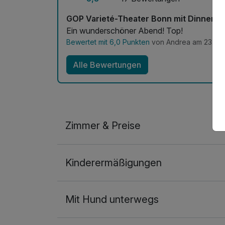
GOP Varieté-Theater Bonn mit Dinner
Ein wunderschöner Abend! Top!
Bewertet mit 6,0 Punkten
von Andrea am 23.09
Alle Bewertungen
Zimmer & Preise
Doppelzimmer Superior
Kinderermäßigungen
2 Erwachsene
Mit Hund unterwegs