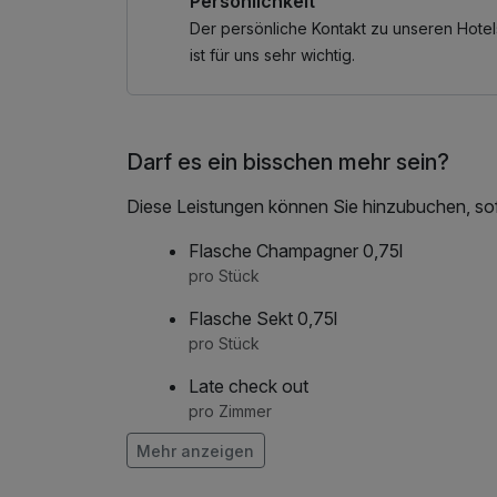
Persönlichkeit
Glühweinkarussell am Sterntor einlösen.
Der persönliche Kontakt zu unseren Hotel
Am 24.12. verwöhnen wir Sie mit einem weihna
ist für uns sehr wichtig.
Stimmung. Genießen Sie ein exklusives Buffet /
unvergesslichen Weihnachtsabend.
Darf es ein bisschen mehr sein?
Der Bonner Weihnachtscircus ist mehr als nur ei
beeindruckende Artistik, atemberaubende Akr
Diese Leistungen können Sie hinzubuchen, sofe
Atmosphäre, die nur zu dieser besonderen Jahre
– die weltbesten Künstler zeigen ihr Können un
Flasche Champagner 0,75l
und Wunder. Tauchen Sie ein in eine Welt voll
pro Stück
Bonner Weihnachtscircus erwartet Sie mit ein
Flasche Sekt 0,75l
pro Stück
** Bitte beachten Sie, dass dieses Paket nur m
der Buchung bei Ihnen melden .**
Late check out
pro Zimmer
Mehr anzeigen
Obstkorb
pro Zimmer