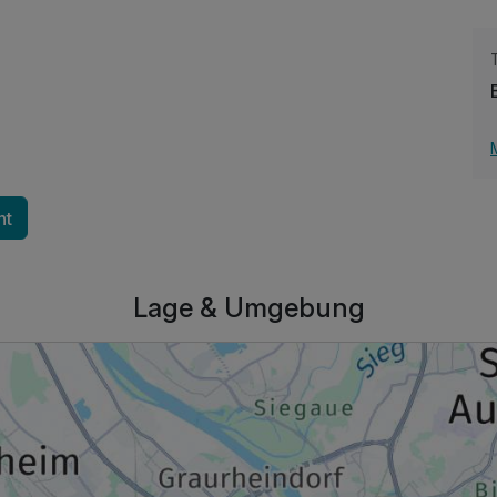
305,00 €
p.P. ab
nt
Lage & Umgebung
455,00 €
p.P. ab