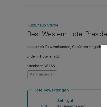
Kurzurlaub Sterne
Best Western Hotel Preside
Parkplatz für Pkw vorhanden, Gebühren möglich
Hunde im Hotel erlaubt
Kostenloses W-LAN
Mehr anzeigen
Mit Hotelbar
Hotelbewertungen
Sehr gut
5,3
17 Bewertungen