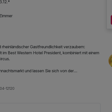
3.12.*
 Zimmer
 rheinländischer Gastfreundlichkeit verzaubern:
 im Best Western Hotel President, kombiniert mit einem
ircus.
nachtsmarkt und lassen Sie sich von der
Lichter, festlich dekorierte Schaufenster, prachtvolle
ndeln und Gewürzen begleiten Sie auf Ihrer
Rhythmus.
04-12120
 am Schwarzwaldgrill auf dem Münsterplatz oder am