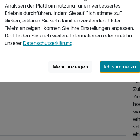
Analysen der Plattformnutzung für ein verbessertes
Üb
Erlebnis durchführen. Indem Sie auf "Ich stimme zu"
klicken, erklären Sie sich damit einverstanden. Unter
Ei
.2025
“Mehr anzeigen” können Sie Ihre Einstellungen anpassen.
Hot
Dort finden Sie auch weitere Informationen oder direkt in
Ga
unserer
Datenschutzerklärung
.
si
Ge
ein
Mehr anzeigen
Ich stimme zu
Ho
Mi
vie
Zu
Zi
ho
wä
er
sc
ein