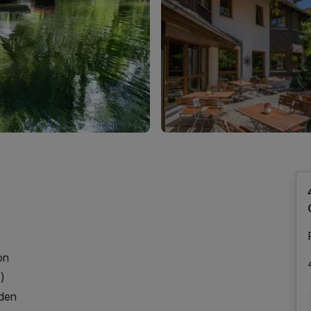
on
s)
nden