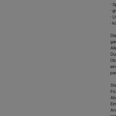
· S
· g
· L
· k
264,00 €
p.P. ab
Di
ga
Al
Du
Ob 
ein
pa
Sta
Frü
Ab
Ein
An