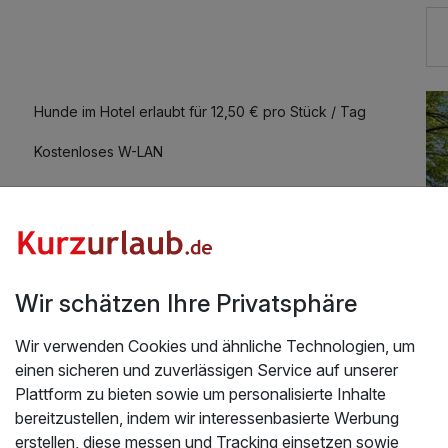
29,00 €
10,00 €
Hunde im Hotel erlaubt für 12,50 € pro Stück / Tag
Kostenloses W-LAN
34,00 €
39,00 €
Wir schätzen Ihre Privatsphäre
 Spreewald
Wir verwenden Cookies und ähnliche Technologien, um
n nichts gefehlt. Gerne wieder.
einen sicheren und zuverlässigen Service auf unserer
26
Üb
Plattform zu bieten sowie um personalisierte Inhalte
bereitzustellen, indem wir interessenbasierte Werbung
Co
erstellen, diese messen und Tracking einsetzen sowie