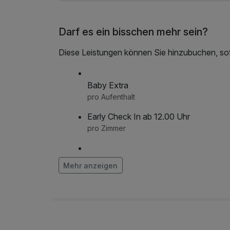
Darf es ein bisschen mehr sein?
Diese Leistungen können Sie hinzubuchen, sofe
Baby Extra
pro Aufenthalt
Early Check In ab 12.00 Uhr
pro Zimmer
frischer Strauß Blumen auf dem Zimme
Mehr anzeigen
pro Stück
Geburtstags Extra
pro Aufenthalt