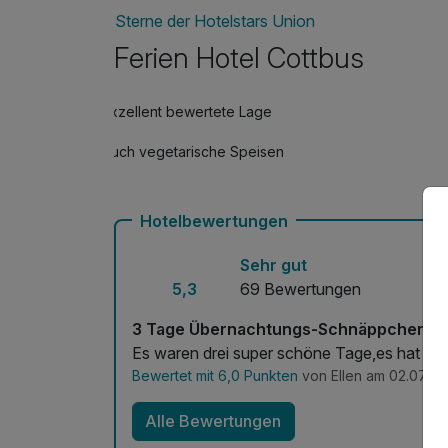
Late Check Out bis 14.00 Uhr
Sterne der Hotelstars Union
pro Zimmer
Ferien Hotel Cottbus
Leihbademantel
Exzellent bewertete Lage
pro Stück
Auch vegetarische Speisen
Romantik Extra
pro Aufenthalt
Hotelbewertungen
Sehr gut
Wohlfühl Extra
5,3
69 Bewertungen
pro Aufenthalt
3 Tage Übernachtungs-Schnäppchen im
Es waren drei super schöne Tage,es hat eine
Bewertet mit 6,0 Punkten
von Ellen am 02.07.20
Alle Bewertungen