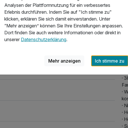
Ge
Analysen der Plattformnutzung für ein verbessertes
na
Erlebnis durchführen. Indem Sie auf "Ich stimme zu"
Fer
klicken, erklären Sie sich damit einverstanden. Unter
ist
“Mehr anzeigen” können Sie Ihre Einstellungen anpassen.
Lau
Dort finden Sie auch weitere Informationen oder direkt in
Ja
unserer
Datenschutzerklärung
.
In
mo
At
Mehr anzeigen
Ich stimme zu
All
· 3
Fa
· 
ko
· 
· H
· H
· 