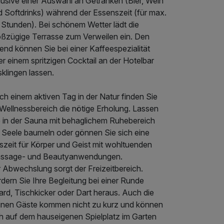
lusive einer Auswahl an Getränken (Bier, Wein
d Softdrinks) während der Essenszeit (für max.
 Stunden). Bei schönem Wetter lädt die
oßzügige Terrasse zum Verweilen ein. Den
nd können Sie bei einer Kaffeespezialität
r einem spritzigen Cocktail an der Hotelbar
klingen lassen.
h einem aktiven Tag in der Natur finden Sie
 Wellnessbereich die nötige Erholung. Lassen
e in der Sauna mit behaglichem Ruhebereich
e Seele baumeln oder gönnen Sie sich eine
szeit für Körper und Geist mit wohltuenden
ssage- und Beautyanwendungen.
 Abwechslung sorgt der Freizeitbereich.
dern Sie Ihre Begleitung bei einer Runde
lard, Tischkicker oder Dart heraus. Auch die
einen Gäste kommen nicht zu kurz und können
ch auf dem hauseigenen Spielplatz im Garten