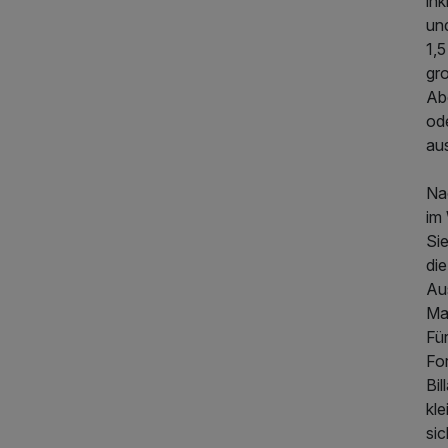
ink
un
1,5
gr
Abe
ode
aus
Nac
im
Si
249,00 €
p.P. ab
di
Au
Ma
Für
For
Bil
kl
si