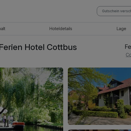
Gutschein vers
halt
Hotel
details
Lage
 Ferien Hotel Cottbus
Fe
Co