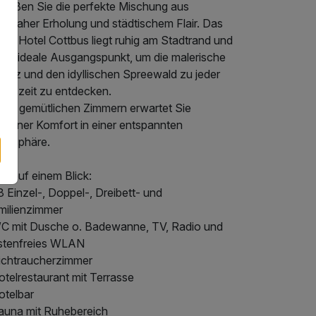
nießen Sie die perfekte Mischung aus
turnaher Erholung und städtischem Flair. Das
ien Hotel Cottbus liegt ruhig am Stadtrand und
 der ideale Ausgangspunkt, um die malerische
sitz und den idyllischen Spreewald zu jeder
hreszeit zu entdecken.
 den gemütlichen Zimmern erwartet Sie
derner Komfort in einer entspannten
mosphäre.
es auf einem Blick:
8 Einzel-, Doppel-, Dreibett- und
milienzimmer
WC mit Dusche o. Badewanne, TV, Radio und
stenfreies WLAN
Nichtraucherzimmer
otelrestaurant mit Terrasse
otelbar
Sauna mit Ruhebereich