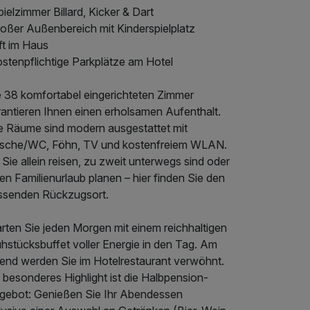
pielzimmer Billard, Kicker & Dart
roßer Außenbereich mit Kinderspielplatz
ift im Haus
ostenpflichtige Parkplätze am Hotel
e 38 komfortabel eingerichteten Zimmer
rantieren Ihnen einen erholsamen Aufenthalt.
le Räume sind modern ausgestattet mit
sche/WC, Föhn, TV und kostenfreiem WLAN.
Sie allein reisen, zu zweit unterwegs sind oder
en Familienurlaub planen – hier finden Sie den
ssenden Rückzugsort.
rten Sie jeden Morgen mit einem reichhaltigen
hstücksbuffet voller Energie in den Tag. Am
end werden Sie im Hotelrestaurant verwöhnt.
 besonderes Highlight ist die Halbpension-
gebot: Genießen Sie Ihr Abendessen