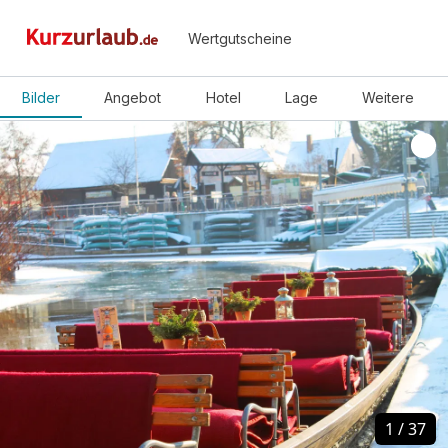
Wertgutscheine
Bilder
Angebot
Hotel
Lage
Weitere
1
1
/
/
37
37