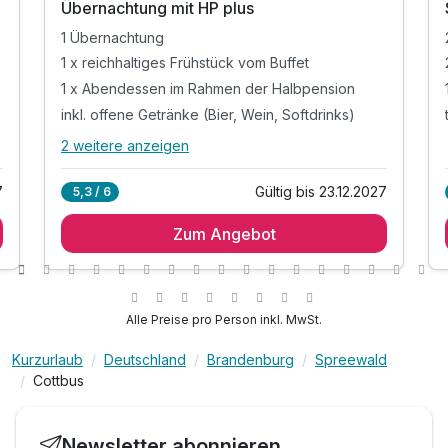
Übernachtung mit HP plus
1 Übernachtung
1 x reichhaltiges Frühstück vom Buffet
inkl.
1 x Abendessen im Rahmen der Halbpension
inkl. offene Getränke (Bier, Wein, Softdrinks)
2 weitere anzeigen
Alle Inklusivleistungen
6 enthalten
7
Gültig bis 23.12.2027
5,3 / 6
1 Übernachtung
Zum Angebot
1 x reichhaltiges Frühstück vom Buffet
1 x Abendessen im Rahmen der Halbpension
inkl. offene Getränke (Bier, Wein, Softdrinks)
während Ihrer Essenzeit von max. 1,5 Stunden
Alle Preise pro Person inkl. MwSt.
tägliche Nutzung der Sauna (15:00 - 21:00 Uhr)
Kurzurlaub
Deutschland
Brandenburg
Spreewald
Cottbus
Newsletter abonnieren