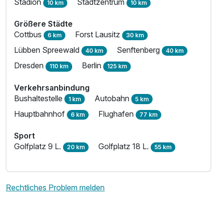
Stadion
Stadtzentrum
10 km
10 km
Größere Städte
Cottbus
Forst Lausitz
6 km
30 km
Lübben Spreewald
Senftenberg
40 km
40 km
Dresden
Berlin
110 km
125 km
Verkehrsanbindung
Bushaltestelle
Autobahn
1 km
5 km
Hauptbahnhof
Flughafen
6 km
77 km
Sport
Golfplatz 9 L.
Golfplatz 18 L.
20 km
55 km
Rechtliches Problem melden