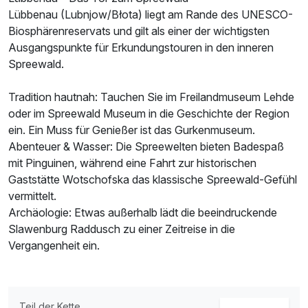
Lübbenau (Lubnjow/Błota) liegt am Rande des UNESCO-
Biosphärenreservats und gilt als einer der wichtigsten
Ausgangspunkte für Erkundungstouren in den inneren
Spreewald.
Tradition hautnah: Tauchen Sie im Freilandmuseum Lehde
oder im Spreewald Museum in die Geschichte der Region
Ausstattung
ein. Ein Muss für Genießer ist das Gurkenmuseum.
Abenteuer & Wasser: Die Spreewelten bieten Badespaß
Für 3 Tage
175,00 €
mit Pinguinen, während eine Fahrt zur historischen
p.P. ab
Gaststätte Wotschofska das klassische Spreewald-Gefühl
vermittelt.
Archäologie: Etwas außerhalb lädt die beeindruckende
Slawenburg Raddusch zu einer Zeitreise in die
Vergangenheit ein.
Teil der Kette