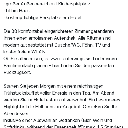
· großer Außenbereich mit Kinderspielplatz
· Lift im Haus
· kostenpflichtige Parkplätze am Hotel
Die 38 komfortabel eingerichteten Zimmer garantieren
Ihnen einen erholsamen Aufenthalt. Alle Räume sind
modern ausgestattet mit Dusche/WC, Föhn, TV und
kostenfreiem WLAN.
Ob Sie allein reisen, zu zweit unterwegs sind oder einen
Familienurlaub planen – hier finden Sie den passenden
Ausstattung
Rückzugsort.
Starten Sie jeden Morgen mit einem reichhaltigen
Für 3 Tage
135,00 €
p.P. ab
Frühstücksbuffet voller Energie in den Tag. Am Abend
werden Sie im Hotelrestaurant verwöhnt. Ein besonderes
Highlight ist die Halbpension-Angebot: Genießen Sie Ihr
Abendessen
inklusive einer Auswahl an Getränken (Bier, Wein und
Einzelzimmer
Softdrinks) während der Essenszeit (für max. 1,5 Stunden).