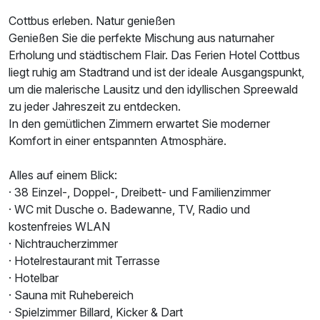
Cottbus erleben. Natur genießen
Genießen Sie die perfekte Mischung aus naturnaher
Erholung und städtischem Flair. Das Ferien Hotel Cottbus
liegt ruhig am Stadtrand und ist der ideale Ausgangspunkt,
um die malerische Lausitz und den idyllischen Spreewald
Ausstattung
zu jeder Jahreszeit zu entdecken.
In den gemütlichen Zimmern erwartet Sie moderner
Für 3 Tage
125,00 €
p.P. ab
Komfort in einer entspannten Atmosphäre.
Alles auf einem Blick:
· 38 Einzel-, Doppel-, Dreibett- und Familienzimmer
· WC mit Dusche o. Badewanne, TV, Radio und
kostenfreies WLAN
Dreibettzimmer
· Nichtraucherzimmer
3 Erwachsene und 1 Kind
· Hotelrestaurant mit Terrasse
· Hotelbar
· Sauna mit Ruhebereich
· Spielzimmer Billard, Kicker & Dart