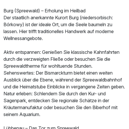
Ausstattung
Burg (Spreewald) – Erholung im Heilbad
Der staatlich anerkannte Kurort Burg (niedersorbisch:
Bórkowy) ist der ideale Ort, um die Seele baumeln zu
Für 3 Tage
145,00 €
p.P. ab
lassen. Hier trifft traditionelles Handwerk auf moderne
Wellnessangebote.
Aktiv entspannen: Genießen Sie klassische Kahnfahrten
durch die verzweigten Fließe oder besuchen Sie die
Familienzimmer Premium
Spreewaldtherme für wohltuende Stunden.
2 Erwachsene und 3 Kinder
Sehenswertes: Der Bismarckturm bietet einen weiten
Ausblick über die Ebene, während der Spreewaldbahnhof
und die Heimatstube Einblicke in vergangene Zeiten geben.
Natur erleben: Schlendern Sie durch den Kur- und
Sagenpark, entdecken Sie regionale Schätze in der
Kräutermanufaktur oder besuchen Sie den Biberhof mit
seinem Aquarium.
Lübbenau – Das Tor zum Spreewald