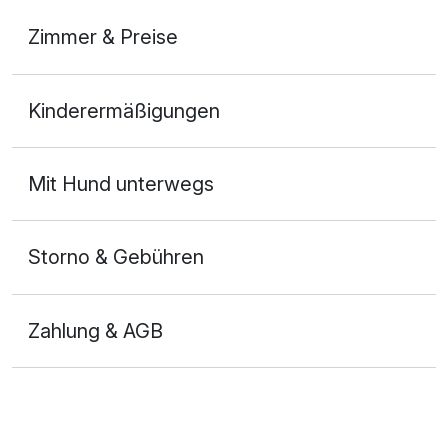
Zimmer & Preise
Doppelzimmer
Kinderermäßigungen
2 Erwachsene und 1 Kind
Mit Hund unterwegs
Storno & Gebühren
Zahlung & AGB