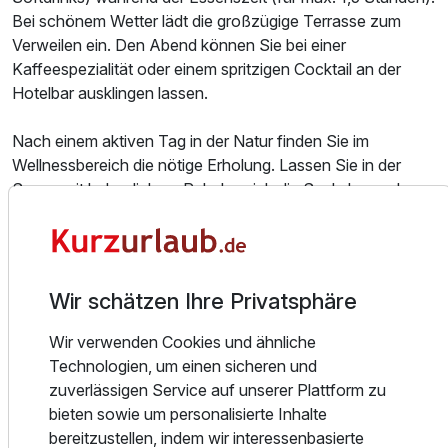
1 Erwachsenen
Bei schönem Wetter lädt die großzügige Terrasse zum
Verweilen ein. Den Abend können Sie bei einer
Kaffeespezialität oder einem spritzigen Cocktail an der
Hotelbar ausklingen lassen.
Nach einem aktiven Tag in der Natur finden Sie im
Wellnessbereich die nötige Erholung. Lassen Sie in der
Sauna mit behaglichem Ruhebereich die Seele baumeln
oder gönnen Sie sich eine Auszeit für Körper und Geist mit
wohltuenden Massage- und Beautyanwendungen.
Für Abwechslung sorgt der Freizeitbereich. Fordern Sie
Ihre Begleitung bei einer Runde Billard, Tischkicker oder
Wir schätzen Ihre Privatsphäre
Dart heraus. Auch die kleinen Gäste kommen nicht zu kurz
und können sich auf dem hauseigenen Spielplatz im Garten
Wir verwenden Cookies und ähnliche
austoben.
Ausstattung
Technologien, um einen sicheren und
zuverlässigen Service auf unserer Plattform zu
Rund ums Hotel erwartet Sie eine faszinierende Mischung
bieten sowie um personalisierte Inhalte
Für 3 Tage
155,00 €
p.P. ab
aus idyllischer Natur, reicher Geschichte und sorbischer
bereitzustellen, indem wir interessenbasierte