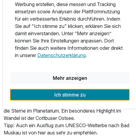
Kultur. Nutzen Sie Ihren Aufenthalt für
Werbung erstellen, diese messen und Tracking
abwechslungsreiche Ausflüge in die nähere Umgebung.
einsetzen sowie Analysen der Plattformnutzung
für ein verbessertes Erlebnis durchführen. Indem
Cottbus – Parkstadt und Kulturzentrum
Sie auf "Ich stimme zu" klicken, erklären Sie sich
Die zweitgrößte Stadt Brandenburgs besticht durch ihre
Familienzimmer
damit einverstanden. Unter “Mehr anzeigen”
historischen Stadtmauern und prachtvollen Grünanlagen.
2 Erwachsene und 2 Kinder
können Sie Ihre Einstellungen anpassen. Dort
Nur eine kurze Fahrt mit dem Auto oder der Bahn trennt
finden Sie auch weitere Informationen oder direkt
Sie vom lebendigen Stadtzentrum, das besonders für das
in unserer
Datenschutzerklärung
.
schönste Jugendstiltheater Europas bekannt ist.
Kultur & Geschichte: Besuchen Sie das Fürst-Pückler-
Mehr anzeigen
Museum und das majestätische Schloss Branitz, das
Flugplatzmuseum oder das Stadtmuseum.
Ich stimme zu
Natur & Freizeit: Erleben Sie den Tierpark Cottbus, eine
Fahrt mit der Parkeisenbahn oder den futuristischen Blick in
die Sterne im Planetarium. Ein besonderes Highlight im
Wandel ist der Cottbuser Ostsee.
Tipp: Auch ein Ausflug zum UNESCO-Welterbe nach Bad
Muskau ist von hier aus sehr zu empfehlen.