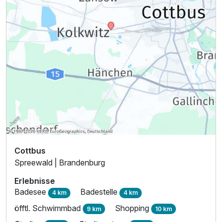
Cottbus
Spreewald | Brandenburg
Erlebnisse
Badesee
Badestelle
4 km
4 km
öfftl. Schwimmbad
Shopping
9 km
10 km