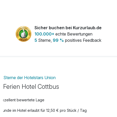
Geburtstags Extra
39,00 €
pro Aufenthalt
Sicher buchen bei Kurzurlaub.de
Late Check Out bis 14.00 Uhr
29,00 €
100.000+
echte Bewertungen
pro Zimmer
5
Sterne,
99 %
positives Feedback
Leihbademantel
10,00 €
pro Stück
Romantik Extra
34,00 €
Sterne der Hotelstars Union
pro Aufenthalt
Ferien Hotel Cottbus
Wohlfühl Extra
39,00 €
Exzellent bewertete Lage
pro Aufenthalt
Hunde im Hotel erlaubt für 12,50 € pro Stück / Tag