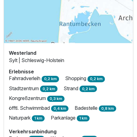
Westerland
Sylt | Schleswig-Holstein
Erlebnisse
Fahrradverleih
Shopping
0,2 km
0,2 km
Stadtzentrum
Strand
0,2 km
0,2 km
Kongreßzentrum
0,3 km
öfftl. Schwimmbad
Badestelle
0,4 km
0,8 km
Naturpark
Parkanlage
1 km
1 km
Verkehrsanbindung