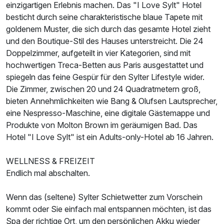
einzigartigen Erlebnis machen. Das "I Love Sylt" Hotel
2 Erwachsene
besticht durch seine charakteristische blaue Tapete mit
goldenem Muster, die sich durch das gesamte Hotel zieht
und den Boutique-Stil des Hauses unterstreicht. Die 24
Doppelzimmer, aufgeteilt in vier Kategorien, sind mit
hochwertigen Treca-Betten aus Paris ausgestattet und
spiegeln das feine Gespür für den Sylter Lifestyle wider.
Die Zimmer, zwischen 20 und 24 Quadratmetern groß,
bieten Annehmlichkeiten wie Bang & Olufsen Lautsprecher,
eine Nespresso-Maschine, eine digitale Gästemappe und
Produkte von Molton Brown im geräumigen Bad. Das
Hotel "I Love Sylt" ist ein Adults-only-Hotel ab 16 Jahren.
WELLNESS & FREIZEIT
Endlich mal abschalten.
Ausstattung
Wenn das (seltene) Sylter Schietwetter zum Vorschein
kommt oder Sie einfach mal entspannen möchten, ist das
Für 3 Tage
252,00 €
p.P. ab
Spa der richtige Ort, um den persönlichen Akku wieder