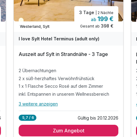
3 Tage
| 2 Nächte
199 €
ab
Teilweise ausgelastet
398 €
Gesamt ab
Westerland, Sylt
I love Sylt Hotel Terminus (adult only)
Auszeit auf Sylt in Strandnähe - 3 Tage
2 Übernachtungen
2 x süß-herzhaftes Verwöhnfrühstück
1 x 1 Flasche Secco Rosé auf dem Zimmer
inkl. Entspannen in unserem Wellnessbereich
3 weitere anzeigen
Alle Inklusivleistungen
7 enthalten
Gültig bis 20.12.2026
5,7 / 6
6
2 Übernachtungen
Zum Angebot
2 x süß-herzhaftes Verwöhnfrühstück