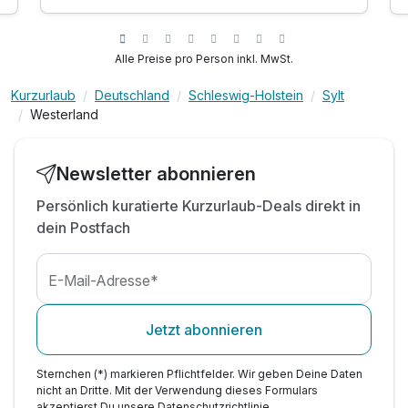
1 x 1 Flasche Secco Rosé auf dem Zimmer
inkl. Entspannen in unserem Wellnessbereich
inkl. Nutzung unseres Fitness-Bereiches
Alle Preise pro Person inkl. MwSt.
inkl. kuscheliger Leih-Bademantel & Saunatuch
Kurzurlaub
Deutschland
Schleswig-Holstein
Sylt
inkl. Nutzung W-Lan
Westerland
Newsletter abonnieren
Persönlich kuratierte Kurzurlaub-Deals direkt in
dein Postfach
E-Mail-Adresse*
Jetzt abonnieren
Sternchen (*) markieren Pflichtfelder. Wir geben Deine Daten
nicht an Dritte. Mit der Verwendung dieses Formulars
akzeptierst Du unsere
Datenschutzrichtlinie
.