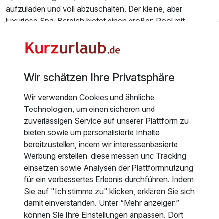
aufzuladen und voll abzuschalten. Der kleine, aber
luxuriöse Spa-Bereich bietet einen großen Pool mit
Gegenstromanlage, eine Finnische Sauna, eine Bio-Sauna
sowie Entspannungsliegen. Im Fitnessstudio stehen
Laufbänder, Gewichte und ein digitaler Ganzkörperspiegel
von Vaha zur Verfügung, der verschiedene
Wir schätzen Ihre Privatsphäre
Trainingsmöglichkeiten bietet.
Wir verwenden Cookies und ähnliche
RESTAURANT HUMMERKOJE (im Hotel)
Technologien, um einen sicheren und
Die "Hummerkoje" ist nicht nur abends ab 17 Uhr ein
zuverlässigen Service auf unserer Plattform zu
kulinarischer Anziehungspunkt, sondern auch für die
bieten sowie um personalisierte Inhalte
Hotelgäste (und auch externe Gäste) beim Frühstück.
bereitzustellen, indem wir interessenbasierte
Nachmittags zwischen 13 und 17 Uhr kann man die
Werbung erstellen, diese messen und Tracking
Kaffeestunde mit Kaffee und inkludiertem Kuchen
einsetzen sowie Analysen der Plattformnutzung
genießen.
für ein verbessertes Erlebnis durchführen. Indem
Sie auf "Ich stimme zu" klicken, erklären Sie sich
Die "Hummerkoje" bietet eine kleine, aber exquisite
damit einverstanden. Unter “Mehr anzeigen”
Speisekarte mit exzellentes Fleisch, fangfrischen Fisch und
können Sie Ihre Einstellungen anpassen. Dort