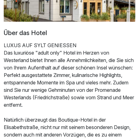
Über das Hotel
LUXUS AUF SYLT GENIESSEN
Das luxuriöse "adult only" Hotel im Herzen von
Westerland bietet Ihnen alle Annehmlichkeiten, die Sie sich
von Ihrem Aufenthalt auf dieser schönen Insel wünschen:
Perfekt ausgestattete Zimmer, kulinarische Highlights,
Ausstattung
entspannende Momente im Spa und vieles mehr. Zudem
sind Sie nur wenige Gehminuten von der Promenade
Für 3 Tage
236,00 €
p.P. ab
Westerlands (Friedrichstraße) sowie vom Strand und Meer
entfernt.
Natürlich überzeugt das Boutique-Hotel in der
Elisabethstraße, nicht nur mit seinem besonderen Design,
sondern auch mit anderen Vorzügen, die es zu einem
Doppelzimmer Deluxe Plus