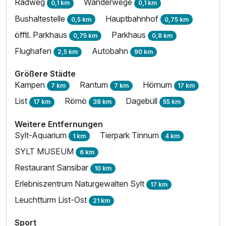
Radweg
Wanderwege
0,1 km
0,1 km
Bushaltestelle
Hauptbahnhof
0,5 km
0,75 km
öfftl. Parkhaus
Parkhaus
0,75 km
0,8 km
Flughafen
Autobahn
2,5 km
90 km
Größere Städte
Kampen
Rantum
Hörnum
7 km
7 km
17 km
List
Römö
Dagebüll
17 km
38 km
55 km
Weitere Entfernungen
Sylt-Aquarium
Tierpark Tinnum
1 km
4 km
SYLT MUSEUM
6 km
Restaurant Sansibar
10 km
Erlebniszentrum Naturgewalten Sylt
17 km
Leuchtturm List-Ost
21 km
Sport