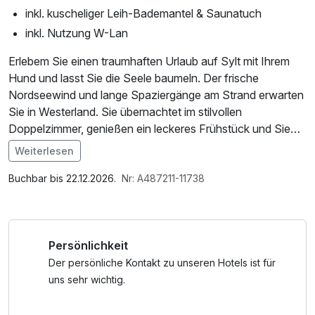
inkl. kuscheliger Leih-Bademantel & Saunatuch
inkl. Nutzung W-Lan
Erlebem Sie einen traumhaften Urlaub auf Sylt mit Ihrem
Hund und lasst Sie die Seele baumeln. Der frische
Nordseewind und lange Spaziergänge am Strand erwarten
Sie in Westerland. Sie übernachtet im stilvollen
Doppelzimmer, genießen ein leckeres Frühstück und Sie
stoßen mit einem Willkommensgetränk an. Der Fitness-
Weiterlesen
und Wellnessbereich steht Ihnen zur Verfügung. Entdecken
Im Angebot enthalten
Sie die Magie Sylts zu zweit und Ihrem Vierbeiner.
1 Flasche Mineralwasser, Saunabenutzung,
Buchbar bis 22.12.2026.
Nr: A487211-11738
Leihbademantel, Nutzung des Fitnessbereichs, Nutzung
des Wellnessbereichs, W-LAN Nutzung / Internetnutzung,
kostenfreier Kaffee/Tee im Zimmer, 1 Flasche Sekt auf
Persönlichkeit
dem Zimmer
Der persönliche Kontakt zu unseren Hotels ist für
uns sehr wichtig.