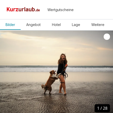
Wertgutscheine
Bilder
Angebot
Hotel
Lage
Weitere
1
1
/
/
28
28