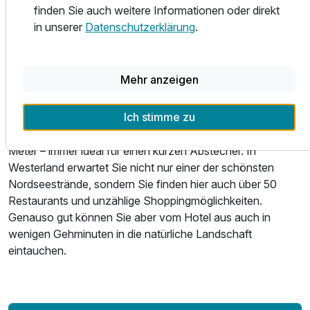
natürlich erlesenen Hummer. Auch vegetarische und
finden Sie auch weitere Informationen oder direkt
vegane Spezialitäten stehen auf der sorgfältig
in unserer
Datenschutzerklärung
.
zusammengestellten Speisekarte.
DIE UMGEBUNG
Mehr anzeigen
Strand, Natur, Kulinarik und Shopping.
Ich stimme zu
Nur ein paar Schritte und Sie sind mitten im Sylter Leben.
Bis zur Westerländer Strandpromenade sind es nur 200
Meter – immer ideal für einen kurzen Abstecher. In
Westerland erwartet Sie nicht nur einer der schönsten
Nordseestrände, sondern Sie finden hier auch über 50
Restaurants und unzählige Shoppingmöglichkeiten.
Genauso gut können Sie aber vom Hotel aus auch in
wenigen Gehminuten in die natürliche Landschaft
eintauchen.