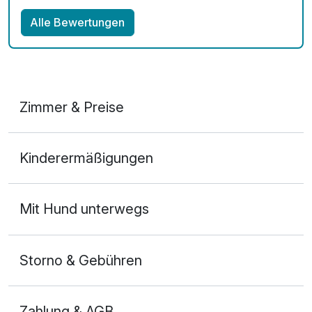
Alle Bewertungen
Zimmer & Preise
Doppelzimmer Basis
Kinderermäßigungen
2 Erwachsene
Mit Hund unterwegs
Storno & Gebühren
Zahlung & AGB