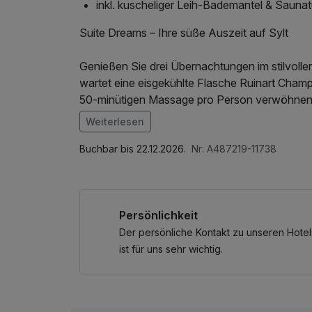
inkl. kuscheliger Leih-Bademantel & Sauna
Suite Dreams – Ihre süße Auszeit auf Sylt
Genießen Sie drei Übernachtungen im stilvoll
wartet eine eisgekühlte Flasche Ruinart Champa
50-minütigen Massage pro Person verwöhnen 
Weiterlesen
Im Angebot enthalten
1 Flasche Mineralwasser, Saunabenutzung, Le
Buchbar bis 22.12.2026.
Nr: A487219-11738
des Wellnessbereichs, W-LAN Nutzung / Intern
Flasche Sekt auf dem Zimmer
Persönlichkeit
Der persönliche Kontakt zu unseren Hotel
ist für uns sehr wichtig.