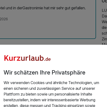
Üb
fallen.
LU
Da
.2026
Wes
die
sc
Zim
Mo
nu
We
un
Wir schätzen Ihre Privatsphäre
Nat
Eli
Wir verwenden Cookies und ähnliche Technologien, um
De
einen sicheren und zuverlässigen Service auf unserer
es
Plattform zu bieten sowie um personalisierte Inhalte
"I 
bereitzustellen, indem wir interessenbasierte Werbung
ch
erstellen, diese messen und Tracking einsetzen sowie