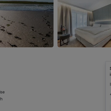
ise
ch