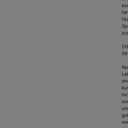
exq
fan
Hu
Spe
zu
DI
Str
Nur
Le
sin
ku
ni
so
un
gu
we