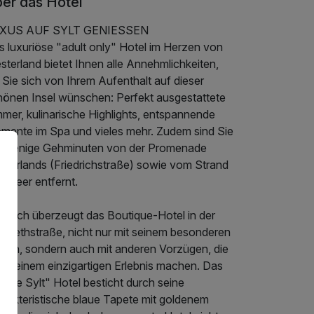
er das Hotel
XUS AUF SYLT GENIESSEN
s luxuriöse "adult only" Hotel im Herzen von
terland bietet Ihnen alle Annehmlichkeiten,
 Sie sich von Ihrem Aufenthalt auf dieser
hönen Insel wünschen: Perfekt ausgestattete
mer, kulinarische Highlights, entspannende
mente im Spa und vieles mehr. Zudem sind Sie
r wenige Gehminuten von der Promenade
sterlands (Friedrichstraße) sowie vom Strand
d Meer entfernt.
ürlich überzeugt das Boutique-Hotel in der
sabethstraße, nicht nur mit seinem besonderen
sign, sondern auch mit anderen Vorzügen, die
 zu einem einzigartigen Erlebnis machen. Das
Love Sylt" Hotel besticht durch seine
arakteristische blaue Tapete mit goldenem