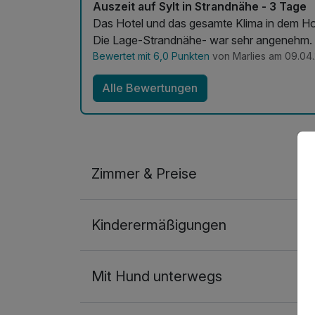
Auszeit auf Sylt in Strandnähe - 3 Tage
Das Hotel und das gesamte Klima in dem Hotel und in derGastronimie hat mir sehr gut ge
Die Lage-Strandnähe- war sehr angenehm.
Bewertet mit 6,0 Punkten
von Marlies am 09.04
Alle Bewertungen
Zimmer & Preise
Doppelzimmer Deluxe Plus
Kinderermäßigungen
2 Erwachsene
Mit Hund unterwegs