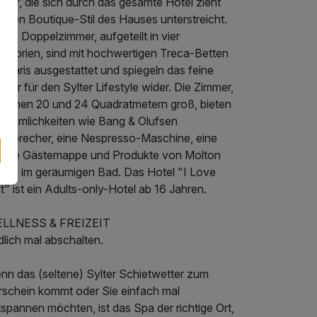
ter, die sich durch das gesamte Hotel zieht
 den Boutique-Stil des Hauses unterstreicht.
 24 Doppelzimmer, aufgeteilt in vier
tegorien, sind mit hochwertigen Treca-Betten
 Paris ausgestattet und spiegeln das feine
pür für den Sylter Lifestyle wider. Die Zimmer,
ischen 20 und 24 Quadratmetern groß, bieten
nehmlichkeiten wie Bang & Olufsen
utsprecher, eine Nespresso-Maschine, eine
gitale Gästemappe und Produkte von Molton
own im geräumigen Bad. Das Hotel "I Love
t" ist ein Adults-only-Hotel ab 16 Jahren.
LLNESS & FREIZEIT
lich mal abschalten.
nn das (seltene) Sylter Schietwetter zum
rschein kommt oder Sie einfach mal
spannen möchten, ist das Spa der richtige Ort,