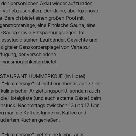
 den persönlichen Akku wieder aufzuladen
 voll abzuschalten. Der kleine, aber luxuriöse
a-Bereich bietet einen großen Pool mit
genstromanlage, eine Finnische Sauna, eine
o-Sauna sowie Entspannungsliegen. Im
tnessstudio stehen Laufbänder, Gewichte und
 digitaler Ganzkörperspiegel von Vaha zur
rfügung, der verschiedene
iningsmöglichkeiten bietet.
STAURANT HUMMERKOJE (im Hotel)
e "Hummerkoje" ist nicht nur abends ab 17 Uhr
n kulinarischer Anziehungspunkt, sondern auch
r die Hotelgäste (und auch externe Gäste) beim
ühstück. Nachmittags zwischen 13 und 17 Uhr
nn man die Kaffeestunde mit Kaffee und
kludiertem Kuchen genießen.
 "Hummerkoje" bietet eine kleine, aber