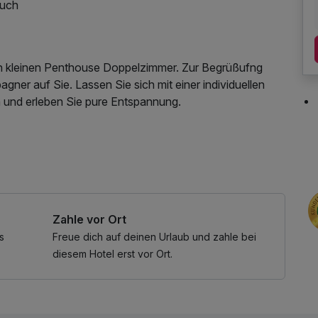
tuch
en kleinen Penthouse Doppelzimmer. Zur Begrüßufng
gner auf Sie. Lassen Sie sich mit einer individuellen
und erleben Sie pure Entspannung.
ihbademantel, Nutzung des Fitnessbereichs, Nutzung
etnutzung, kostenfreier Kaffee/Tee im Zimmer, 1
Zahle vor Ort
s
Freue dich auf deinen Urlaub und zahle bei
diesem Hotel erst vor Ort.