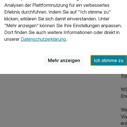
Mus
Analysen der Plattformnutzung für ein verbessertes
und
Erlebnis durchführen. Indem Sie auf "Ich stimme zu"
Die
klicken, erklären Sie sich damit einverstanden. Unter
Ka
“Mehr anzeigen” können Sie Ihre Einstellungen anpassen.
aus
Dort finden Sie auch weitere Informationen oder direkt in
Ges
unserer
Datenschutzerklärung
.
zw
An
La
Mehr anzeigen
Ich stimme zu
di
Br
Syl
527,00 €
p.P. ab
WE
End
We
Vo
ent