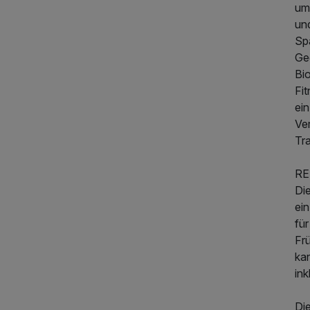
um
und
Sp
Ge
Bi
Fi
ein
Ve
Tra
RE
Di
ei
fü
Fr
ka
in
Die