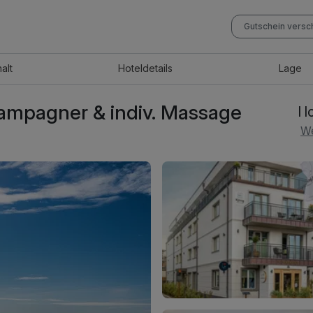
Gutschein vers
halt
Hotel
details
Lage
Champagner & indiv. Massage
I 
We