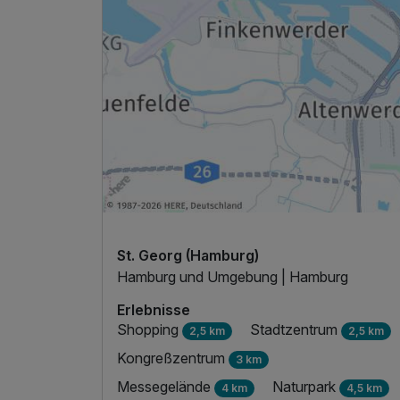
St. Georg (Hamburg)
Hamburg und Umgebung | Hamburg
Erlebnisse
Shopping
Stadtzentrum
2,5 km
2,5 km
Kongreßzentrum
3 km
Messegelände
Naturpark
4 km
4,5 km