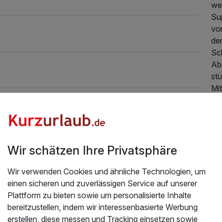
wel
Su
vo
de
Sc
Ab
stü
Mit
Ge
sin
Wu
Be
TV
Wir schätzen Ihre Privatsphäre
Ba
Wir verwenden Cookies und ähnliche Technologien, um
Wä
einen sicheren und zuverlässigen Service auf unserer
und
Plattform zu bieten sowie um personalisierte Inhalte
bereitzustellen, indem wir interessenbasierte Werbung
erstellen, diese messen und Tracking einsetzen sowie