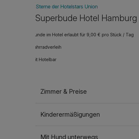
Sterne der Hotelstars Union
Superbude Hotel Hamburg 
Hunde im Hotel erlaubt für 9,00 € pro Stück / Tag
Fahrradverleih
Mit Hotelbar
Zimmer & Preise
Doppelzimmer
Kinderermäßigungen
2 Erwachsene
Mit Hund unterwegs