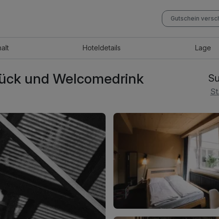
Gutschein vers
halt
Hotel
details
Lage
hstück und Welcomedrink
Su
St