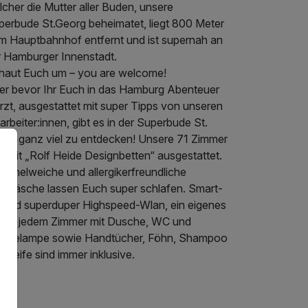
cher die Mutter aller Buden, unsere
perbude St.Georg beheimatet, liegt 800 Meter
m Hauptbahnhof entfernt und ist supernah an
r Hamburger Innenstadt.
haut Euch um – you are welcome!
er bevor Ihr Euch in das Hamburg Abenteuer
rzt, ausgestattet mit super Tipps von unseren
arbeiter:innen, gibt es in der Superbude St.
org ganz viel zu entdecken! Unsere 71 Zimmer
d mit „Rolf Heide Designbetten“ ausgestattet.
schelweiche und allergikerfreundliche
ttwäsche lassen Euch super schlafen. Smart-
 und superduper Highspeed-Wlan, ein eigenes
d in jedem Zimmer mit Dusche, WC und
rmelampe sowie Handtücher, Föhn, Shampoo
 Seife sind immer inklusive.