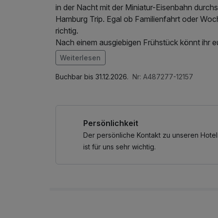
in der Nacht mit der Miniatur-Eisenbahn durchs
Hamburg Trip. Egal ob Familienfahrt oder Woch
richtig.
Nach einem ausgiebigen Frühstück könnt ihr e
Hamburg stürzen. Aufgrund der super zentralen
Weiterlesen
Im Angebot enthalten
W-LAN Nutzung / Internetnutzung, Nutzung Öff
Buchbar bis 31.12.2026.
Nr: A487277-12157
Persönlichkeit
Der persönliche Kontakt zu unseren Hotel
ist für uns sehr wichtig.