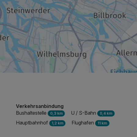
Verkehrsanbindung
Bushaltestelle
U / S-Bahn
0,3 km
0,4 km
Hauptbahnhof
Flughafen
1,2 km
11 km