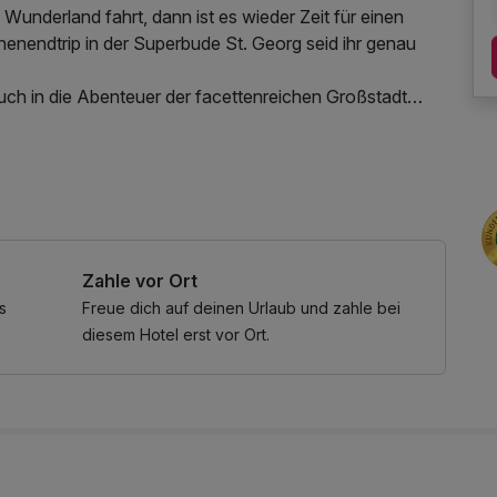
 Wunderland fahrt, dann ist es wieder Zeit für einen
enendtrip in der Superbude St. Georg seid ihr genau
uch in die Abenteuer der facettenreichen Großstadt
 Lage, seid ihr gleich mitten im Geschehen.
entliches Internetterminal
Zahle vor Ort
s
Freue dich auf deinen Urlaub und zahle bei
diesem Hotel erst vor Ort.