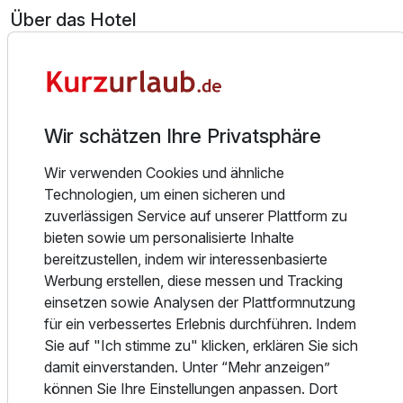
Über das Hotel
Die Superbude in der Schanze ist die ideale Startrampe für
Konzerte, Bar- & Clubkultur im Schanzen- und Karoviertel,
sowie die sündigste aller Meilen - unsere Reeperbahn. Aber
bevor Ihr Euch in das wohl lebendigste Viertel Hamburgs
Wir schätzen Ihre Privatsphäre
stürzt, ausgestattet mit super Tipps von unseren
Ausstattung
Mitarbeiter:innen und einem grandiosen Frühstück im
Wir verwenden Cookies und ähnliche
Bauch, gibt es in der Superbude St. Pauli ganz viel zu
Technologien, um einen sicheren und
Für 3 Tage
129,00 €
p.P. ab
entdecken!
zuverlässigen Service auf unserer Plattform zu
bieten sowie um personalisierte Inhalte
Schaut Euch um – you are welcome!
bereitzustellen, indem wir interessenbasierte
Werbung erstellen, diese messen und Tracking
Unsere 89 Zimmer sind mit „Rolf Heide Designbetten“
einsetzen sowie Analysen der Plattformnutzung
ausgestattet. Wuschelweiche und allergikerfreundliche
Dreibettzimmer
für ein verbessertes Erlebnis durchführen. Indem
Bettwäsche lassen Euch super schlafen. Ein Flat-TV und
3 Erwachsene
Sie auf "Ich stimme zu" klicken, erklären Sie sich
superduper Highspeed-Wlan, ein eigenes Bad in jedem
damit einverstanden. Unter “Mehr anzeigen”
Zimmer mit Regendusche, WC und Wärmelampe sowie
können Sie Ihre Einstellungen anpassen. Dort
Handtücher, Föhn und unsere handmade Dailysoap sind