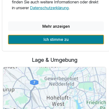
finden Sie auch weitere Informationen oder direkt
immer inklusive.
in unserer
Datenschutzerklärung
.
Mehr anzeigen
Alle Infos zum Superbude Hotel Hamburg St. Pauli
Ich stimme zu
Lage & Umgebung
Ausstattung
Für 3 Tage
109,00 €
p.P. ab