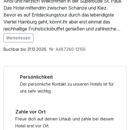
Ahoi und herzlich Willkommen in der Superbude St. Pauli.
Das Hotel mittendrin zwischen Schanze und Kiez.
Bevor es auf Entdeckungstour durch das lebendigste
Viertel Hamburg geht, könnt ihr aber erst einmal das
reichhaltige Frühstücksbuffet genießen und zahlreiche
weitere Annehmlichkeiten und außergewöhnliche Features
Weiterlesen
in der Superbude erkunden.
Im Angebot enthalten
W-LAN Nutzung / Internetnutzung, Nutzung Öffentliches
Buchbar bis 31.12.2026.
Nr: A487280-12156
Internetterminal
Persönlichkeit
Der persönliche Kontakt zu unseren Hotels ist für
uns sehr wichtig.
Zahle vor Ort
Freue dich auf deinen Urlaub und zahle bei diesem
Hotel erst vor Ort.