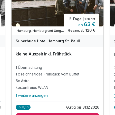
Ausstattung
2 Tage
| 1 Nacht
63 €
ab
Teilweise ausgelastet
126 €
Für 3 Tage
199,00 €
Gesamt ab
Hamburg, Hamburg und Umgebung
p.P. ab
Superbude Hotel Hamburg St. Pauli
kleine Auszeit inkl. Frühstück
1 Übernachtung
1 x reichhaltiges Frühstück vom Buffet
6x Astra
kostenfreies WLAN
1 weitere anzeigen
Alle Inklusivleistungen
5 enthalten
Gültig bis 31.12.2026
5,8 / 6
6
1 Übernachtung