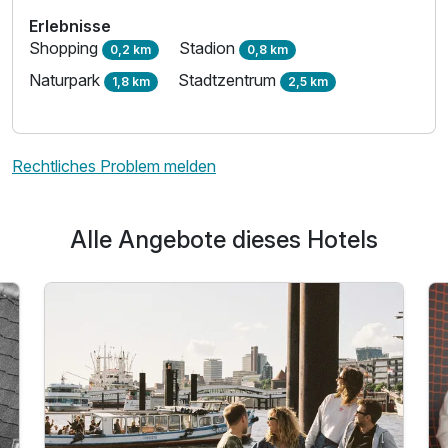
Für 3 Tage
189,00 €
p.P. ab
Erlebnisse
Shopping
Stadion
0,2 km
0,8 km
Naturpark
Stadtzentrum
1,8 km
2,5 km
Einzelzimmer Komfort
1 Erwachsenen
Rechtliches Problem melden
Alle Angebote dieses Hotels