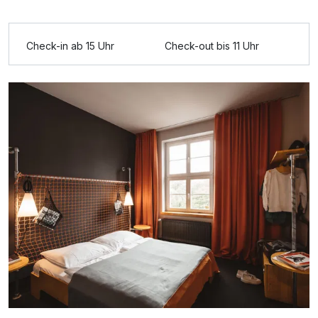
Ausstattung
Check-in ab 15 Uhr
Check-out bis 11 Uhr
Für 3 Tage
119,00 €
p.P. ab
Doppelzimmer Komfort
2 Erwachsene