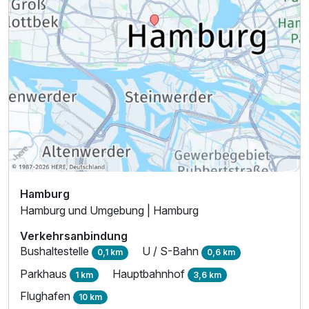
Einzelzimmer
1 Erwachsenen
Hamburg
Hamburg und Umgebung | Hamburg
Verkehrsanbindung
Bushaltestelle
U / S-Bahn
0,1 km
0,6 km
Ausstattung
Parkhaus
Hauptbahnhof
1 km
3,6 km
Flughafen
10 km