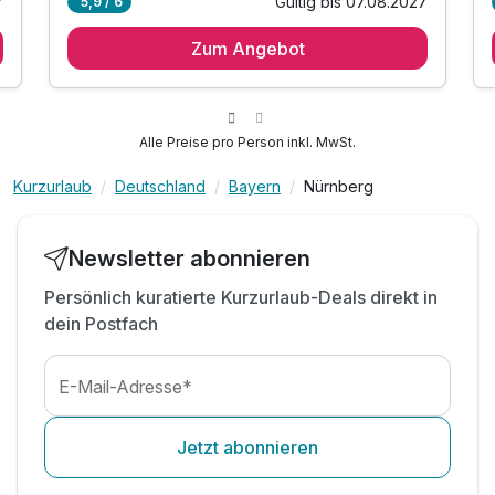
7
Gültig bis 07.08.2027
5,9 / 6
1 Übernachtung
Zum Angebot
1 x reichhaltiges Frühstück vom Buffet
1 x Erfrischungsgetränk als Durstlöscher
inkl. Parkplatz direkt vor dem Hotel
inkl. WLAN
Alle Preise pro Person inkl. MwSt.
Kurzurlaub
Deutschland
Bayern
Nürnberg
Newsletter abonnieren
Persönlich kuratierte Kurzurlaub-Deals direkt in
dein Postfach
E-Mail-Adresse*
Jetzt abonnieren