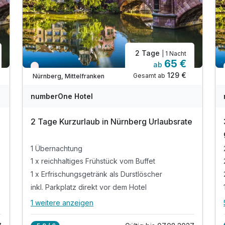
2 Tage
| 1 Nacht
65 €
ab
Nur noch Restplätze
129 €
Gesamt ab
Nürnberg, Mittelfranken
numberOne Hotel
2 Tage Kurzurlaub in Nürnberg Urlaubsrate
1 Übernachtung
1 x reichhaltiges Frühstück vom Buffet
1 x Erfrischungsgetränk als Durstlöscher
inkl. Parkplatz direkt vor dem Hotel
1 weitere anzeigen
Alle Inklusivleistungen
5 enthalten