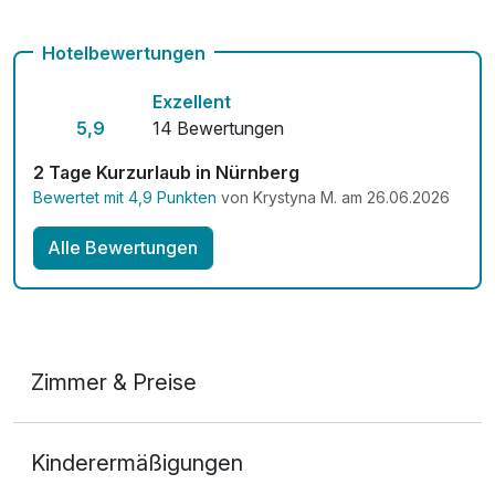
Mit Hotelbar
Hotelbewertungen
Exzellent
5,9
14 Bewertungen
2 Tage Kurzurlaub in Nürnberg
Bewertet mit 4,9 Punkten
von Krystyna M. am 26.06.2026
Alle Bewertungen
Zimmer & Preise
Doppelzimmer
Kinderermäßigungen
2 Erwachsene und 1 Kind