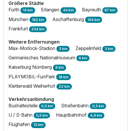
Größere Städte
Fürth
Erlangen
Bayreuth
14 km
44 km
87 km
München
Aschaffenburg
162 km
194 km
Frankfurt
234 km
Weitere Entfernungen
Max-Morlock-Stadion
Zeppelinfeld
3 km
3 km
Germanisches Nationalmuseum
6 km
Kaiserburg Nürnberg
8 km
PLAYMOBIL-FunPark
18 km
Kletterwald Weiherhof
22 km
Verkehrsanbindung
Bushaltestelle
Straßenbahn
0,5 km
0,5 km
U / S-Bahn
Hauptbahnhof
0,5 km
4,6 km
Flughafen
13 km