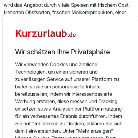
wird das Angebot durch vitale Speisen mit frischem Obst,
filetierten Obstsorten, frischen Molkereiprodukten, einer
Vielfalt an Fruchtsäften sowie Kaffeebars mit
aromatischen Kaffeespezialitäten und erlesenen
Teesorten.
Am Abend bietet die Bar/Lounge eine Auswahl an
Wir schätzen Ihre Privatsphäre
erlesenen Weinen, nationalen und internationalen Bieren,
Long- und Softdrinks sowie Snacks für den kleinen
Wir verwenden Cookies und ähnliche
Hunger.
Technologien, um einen sicheren und
zuverlässigen Service auf unserer Plattform zu
Die Umgebung
bieten sowie um personalisierte Inhalte
Dank der zentralen Lage erreichen Sie zahlreiche Städte
bereitzustellen, indem wir interessenbasierte
und Ausflugsziele in der Umgebung bequem. In der Nähe
Werbung erstellen, diese messen und Tracking
befinden sich unter anderem Fürth (14 km), Erlangen (44
einsetzen sowie Analysen der Plattformnutzung
km), Bayreuth (87 km), München (162 km), Aschaffenburg
für ein verbessertes Erlebnis durchführen. Indem
(194 km) sowie Frankfurt am Main (234 km).
Sie auf "Ich stimme zu" klicken, erklären Sie sich
damit einverstanden. Unter “Mehr anzeigen”
Zu den beliebten Ausflugszielen zählen das Max-Morlock-