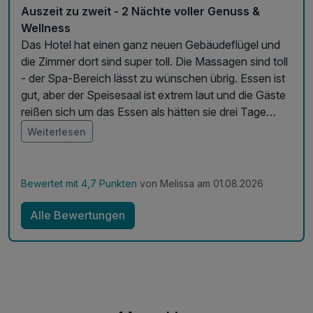
Auszeit zu zweit - 2 Nächte voller Genuss &
Wellness
Das Hotel hat einen ganz neuen Gebäudeflügel und
die Zimmer dort sind super toll. Die Massagen sind toll
- der Spa-Bereich lässt zu wünschen übrig. Essen ist
gut, aber der Speisesaal ist extrem laut und die Gäste
reißen sich um das Essen als hätten sie drei Tage
nichts gegessen. Die Bar ist sehr gemütlich und die
Weiterlesen
Getränke lecker. Ich würde auch wieder hinfahren.
Generell hat es uns gut gefallen.
Bewertet mit 4,7 Punkten
von Melissa am 01.08.2026
Alle Bewertungen