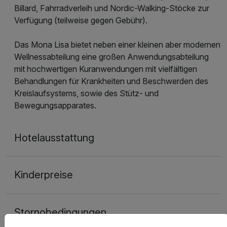
Billard, Fahrradverleih und Nordic-Walking-Stöcke zur
Verfügung (teilweise gegen Gebühr).
Das Mona Lisa bietet neben einer kleinen aber modernen
Wellnessabteilung eine großen Anwendungsabteilung
mit hochwertigen Kuranwendungen mit vielfältigen
Behandlungen für Krankheiten und Beschwerden des
Kreislaufsystems, sowie des Stütz- und
Bewegungsapparates.
Hotelausstattung
Kinderpreise
Stornobedingungen