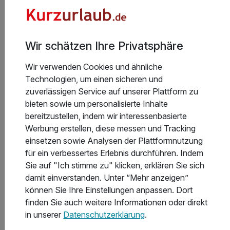
Allgemeine Geschäftsbedingungen
Wir schätzen Ihre Privatsphäre
Wir verwenden Cookies und ähnliche
Technologien, um einen sicheren und
Aktuelle Infos des Hotels
zuverlässigen Service auf unserer Plattform zu
bieten sowie um personalisierte Inhalte
Das Hotel Mona Lisa investiert in mehr Komfort -
bereitzustellen, indem wir interessenbasierte
bis Sommer 2026 entsteht ein zusätzlicher
Werbung erstellen, diese messen und Tracking
Gebäudeteil. Mögliche Lärmentwicklungen lassen
einsetzen sowie Analysen der Plattformnutzung
sich derzeit nicht verlässlich einschätzen. Die
für ein verbessertes Erlebnis durchführen. Indem
Hotelleitung bemüht sich, Zimmer auf der vom Bau
Sie auf "Ich stimme zu" klicken, erklären Sie sich
abgewandten Seite zu vergeben. Unsere Idea Spa
Weiterlesen
damit einverstanden. Unter “Mehr anzeigen”
- Ansprechpartner
können Sie Ihre Einstellungen anpassen. Dort
finden Sie auch weitere Informationen oder direkt
in unserer
Datenschutzerklärung
.