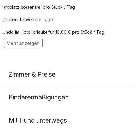
Parkplatz kostenfrei pro Stück / Tag
Exzellent bewertete Lage
Hunde im Hotel erlaubt für 10,00 € pro Stück / Tag
Mehr anzeigen
Auch vegetarische Speisen
Fahrradverleih
Fitnessgeräte stehen bereit
Zimmer & Preise
Kostenloses W-LAN
Appartement Komfort
Zimmerservice verfügbar
Kinderermäßigungen
3 Erwachsene und 1 Kind
Mit Hotelbar
Ausstattung
Mit Hund unterwegs
Für 3 Tage
207,50 €
p.P. ab