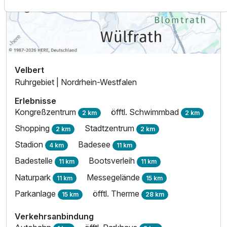
Velbert
Ruhrgebiet | Nordrhein-Westfalen
Erlebnisse
Kongreßzentrum
öfftl. Schwimmbad
2 km
2 km
Shopping
Stadtzentrum
2 km
2 km
Stadion
Badesee
4 km
11 km
Ausstattung
Badestelle
Bootsverleih
11 km
11 km
Naturpark
Messegelände
11 km
15 km
Für 3 Tage
222,50 €
p.P. ab
Parkanlage
öfftl. Therme
15 km
28 km
Verkehrsanbindung