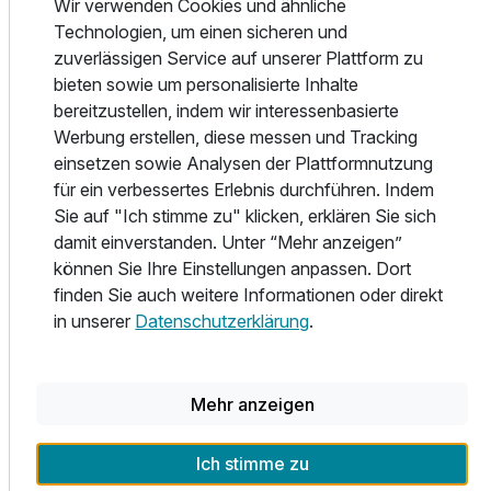
Wir verwenden Cookies und ähnliche
Technologien, um einen sicheren und
zuverlässigen Service auf unserer Plattform zu
bieten sowie um personalisierte Inhalte
Lage & Umgebung
bereitzustellen, indem wir interessenbasierte
Doppelzimmer Premium Komfort
Werbung erstellen, diese messen und Tracking
2 Erwachsene
einsetzen sowie Analysen der Plattformnutzung
für ein verbessertes Erlebnis durchführen. Indem
Sie auf "Ich stimme zu" klicken, erklären Sie sich
Ausstattung
damit einverstanden. Unter “Mehr anzeigen”
können Sie Ihre Einstellungen anpassen. Dort
Für 3 Tage
187,50 €
p.P. ab
finden Sie auch weitere Informationen oder direkt
in unserer
Datenschutzerklärung
.
Mehr anzeigen
Doppelzimmer zur Einzelnutzung
1 Erwachsenen und 1 Kind
Ich stimme zu