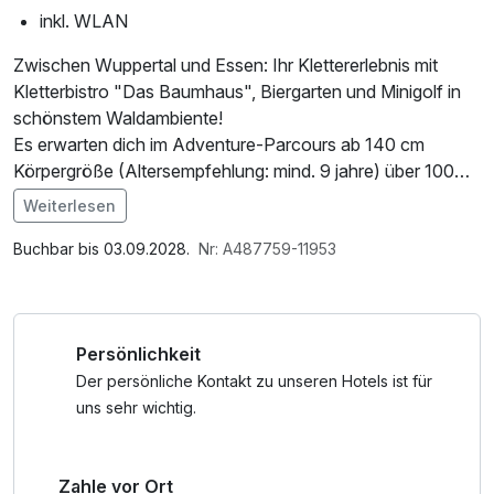
inkl. WLAN
Zwischen Wuppertal und Essen: Ihr Klettererlebnis mit
Kletterbistro "Das Baumhaus", Biergarten und Minigolf in
schönstem Waldambiente!
Es erwarten dich im Adventure-Parcours ab 140 cm
Körpergröße (Altersempfehlung: mind. 9 jahre) über 100
Kletterelemente, Seilrutschen, Tarzansprünge,
Weiterlesen
Todesschleuder, Banana-Jump, Kletterlabyrinth und
Im Angebot enthalten
Xtremparcours. Kinder-Parcours ab 105 cm.
1 Flasche Mineralwasser, W-LAN Nutzung /
Buchbar bis 03.09.2028.
Nr: A487759-11953
Internetnutzung
Between Wuppertal and Essen: Your climbing experience
with the "Das Baumhaus" climbing bistro, beer garden, and
Persönlichkeit
mini golf in a beautiful forest setting!
Over 100 climbing elements, zip lines, Tarzan jumps, a
Der persönliche Kontakt zu unseren Hotels ist für
death sling, banana jumps, a climbing labyrinth, and an
uns sehr wichtig.
extreme course await you in the adventure course for
children over 140 cm tall (recommended age: at least 9
Zahle vor Ort
years). A children's course is available for children over