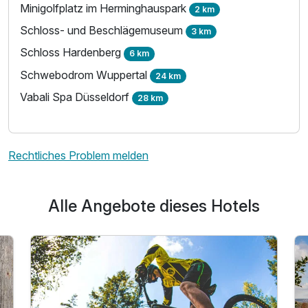
Für 3 Tage
197,50 €
p.P. ab
Minigolfplatz im Herminghauspark
2 km
Schloss- und Beschlägemuseum
3 km
Schloss Hardenberg
6 km
Schwebodrom Wuppertal
24 km
Vabali Spa Düsseldorf
28 km
Rechtliches Problem melden
Alle Angebote dieses Hotels