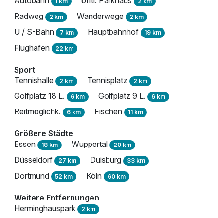
Autobahn
öfftl. Parkhaus
1 km
2 km
Radweg
Wanderwege
2 km
2 km
Studio
2 Erwachsene und 1 Kind
U / S-Bahn
Hauptbahnhof
7 km
19 km
Flughafen
22 km
Sport
Tennishalle
Tennisplatz
2 km
2 km
Golfplatz 18 L.
Golfplatz 9 L.
6 km
6 km
Reitmöglichk.
Fischen
6 km
11 km
Größere Städte
Essen
Wuppertal
18 km
20 km
Düsseldorf
Duisburg
27 km
33 km
Dortmund
Köln
52 km
60 km
Ausstattung
Weitere Entfernungen
Herminghauspark
2 km