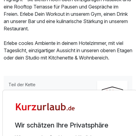
eine Rooftop Terrasse für Pausen und Gespräche im
Freien. Erlebe Dein Workout in unserem Gym, einen Drink
an unserer Bar und eine kulinarische Stärkung in unserem
Restaurant.
Ausstattung
Erlebe cooles Ambiente in deinem Hotelzimmer, mit viel
Tageslicht, einzigartiger Aussicht in unseren oberen Etagen
Für 3 Tage
177,50 €
p.P. ab
oder dein Studio mit Kitchenette & Wohnbereich.
Teil der Kette
Doppelzimmer Premium
Aiden by Best Western
2 Erwachsene
Mehr Infos
Ausstattung
Wir schätzen Ihre Privatsphäre
Alle Infos zum Aiden by Best Western Velbert
Für 3 Tage
182,50 €
p.P. ab