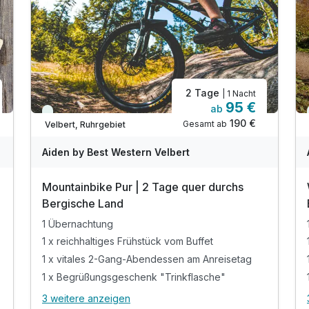
2 Tage
| 1 Nacht
95 €
ab
Immer verfügbar
190 €
Gesamt ab
Velbert, Ruhrgebiet
Aiden by Best Western Velbert
Mountainbike Pur | 2 Tage quer durchs
Bergische Land
1 Übernachtung
1 x reichhaltiges Frühstück vom Buffet
1 x vitales 2-Gang-Abendessen am Anreisetag
1 x Begrüßungsgeschenk "Trinkflasche"
3 weitere anzeigen
Alle Inklusivleistungen
7 enthalten