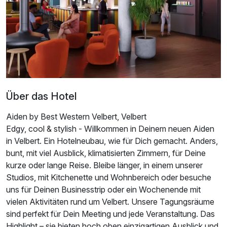
Ausstattung
Für 3 Tage
172,50 €
p.P. ab
Über das Hotel
Doppelzimmer Komfort Plus
2 Erwachsene
Aiden by Best Western Velbert, Velbert
Edgy, cool & stylish - Willkommen in Deinem neuen Aiden
in Velbert. Ein Hotelneubau, wie für Dich gemacht. Anders,
bunt, mit viel Ausblick, klimatisierten Zimmern, für Deine
kurze oder lange Reise. Bleibe länger, in einem unserer
Studios, mit Kitchenette und Wohnbereich oder besuche
uns für Deinen Businesstrip oder ein Wochenende mit
vielen Aktivitäten rund um Velbert. Unsere Tagungsräume
sind perfekt für Dein Meeting und jede Veranstaltung. Das
Highlight – sie bieten hoch oben einzigartigen Ausblick und