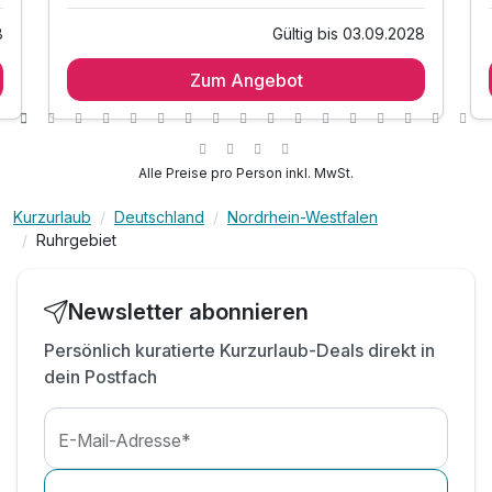
8
Gültig bis 03.09.2028
1 Übernachtung
Zum Angebot
1 x reichhaltiges Frühstück vom Buffet
1 x vitales 2-Gang-Abendessen am Anreisetag
1 x Begrüßungsgeschenk "Trinkflasche"
1 x gefüllter Rucksack mit Proviant
Alle Preise pro Person inkl. MwSt.
1 x Flasche Mineralwasser auf dem Zimmer
Kurzurlaub
Deutschland
Nordrhein-Westfalen
inkl. WLAN
Ruhrgebiet
Newsletter abonnieren
Persönlich kuratierte Kurzurlaub-Deals direkt in
dein Postfach
E-Mail-Adresse*