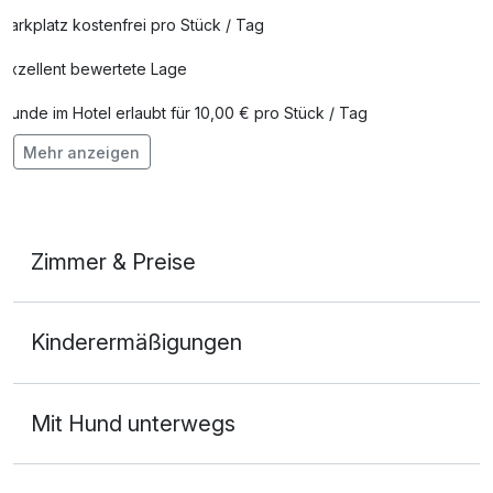
Parkplatz kostenfrei pro Stück / Tag
Exzellent bewertete Lage
Hunde im Hotel erlaubt für 10,00 € pro Stück / Tag
Mehr anzeigen
Auch vegetarische Speisen
Fahrradverleih
Fitnessgeräte stehen bereit
Zimmer & Preise
Kostenloses W-LAN
Appartement Komfort
Zimmerservice verfügbar
Kinderermäßigungen
3 Erwachsene und 1 Kind
Mit Hotelbar
Ausstattung
Mit Hund unterwegs
Für 4 Tage
267,75 €
p.P. ab