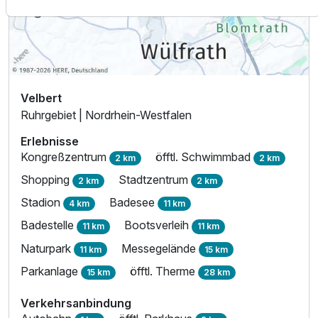
Velbert
Ruhrgebiet | Nordrhein-Westfalen
Erlebnisse
Kongreßzentrum
öfftl. Schwimmbad
2 km
2 km
Shopping
Stadtzentrum
2 km
2 km
Stadion
Badesee
4 km
11 km
Ausstattung
Badestelle
Bootsverleih
11 km
11 km
Naturpark
Messegelände
11 km
15 km
Für 4 Tage
307,75 €
p.P. ab
Parkanlage
öfftl. Therme
15 km
28 km
Verkehrsanbindung