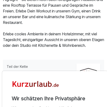
eine Rooftop Terrasse für Pausen und Gespräche im
Freien. Erlebe Dein Workout in unserem Gym, einen Drink
an unserer Bar und eine kulinarische Stärkung in unserem
Restaurant.
Ausstattung
Erlebe cooles Ambiente in deinem Hotelzimmer, mit viel
Tageslicht, einzigartiger Aussicht in unseren oberen Etagen
Für 4 Tage
237,75 €
p.P. ab
oder dein Studio mit Kitchenette & Wohnbereich.
Teil der Kette
Doppelzimmer Premium
Aiden by Best Western
2 Erwachsene
Mehr Infos
Ausstattung
Wir schätzen Ihre Privatsphäre
Alle Infos zum Aiden by Best Western Velbert
Für 4 Tage
242,75 €
p.P. ab