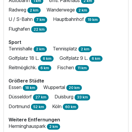
Autobahn
öfftl. Parkhaus
1 km
2 km
Radweg
Wanderwege
2 km
2 km
Studio
2 Erwachsene und 1 Kind
U / S-Bahn
Hauptbahnhof
7 km
19 km
Flughafen
22 km
Sport
Tennishalle
Tennisplatz
2 km
2 km
Golfplatz 18 L.
Golfplatz 9 L.
6 km
6 km
Reitmöglichk.
Fischen
6 km
11 km
Größere Städte
Essen
Wuppertal
18 km
20 km
Düsseldorf
Duisburg
27 km
33 km
Dortmund
Köln
52 km
60 km
Ausstattung
Weitere Entfernungen
Herminghauspark
2 km