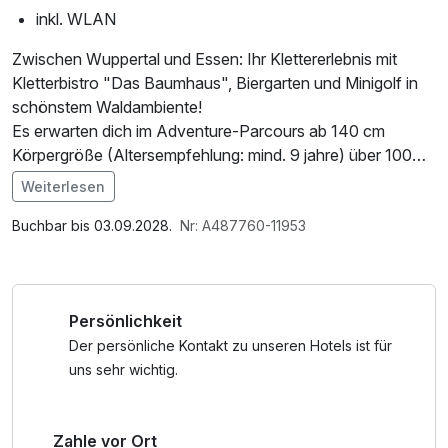
inkl. WLAN
Zwischen Wuppertal und Essen: Ihr Klettererlebnis mit
Kletterbistro "Das Baumhaus", Biergarten und Minigolf in
schönstem Waldambiente!
Es erwarten dich im Adventure-Parcours ab 140 cm
Körpergröße (Altersempfehlung: mind. 9 jahre) über 100
Kletterelemente, Seilrutschen, Tarzansprünge,
Weiterlesen
Todesschleuder, Banana-Jump, Kletterlabyrinth und
Im Angebot enthalten
Xtremparcours. Kinder-Parcours ab 105 cm.
1 Flasche Mineralwasser, W-LAN Nutzung /
Buchbar bis 03.09.2028.
Nr: A487760-11953
Internetnutzung
Between Wuppertal and Essen: Your climbing experience
with the "Das Baumhaus" climbing bistro, beer garden, and
Persönlichkeit
mini golf in a beautiful forest setting!
Over 100 climbing elements, zip lines, Tarzan jumps, a
Der persönliche Kontakt zu unseren Hotels ist für
death sling, banana jumps, a climbing labyrinth, and an
uns sehr wichtig.
extreme course await you in the adventure course for
children over 140 cm tall (recommended age: at least 9
Zahle vor Ort
years). A children's course is available for children over