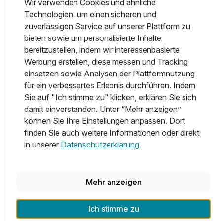
Wir verwenden Cookies und ähnliche
Technologien, um einen sicheren und
zuverlässigen Service auf unserer Plattform zu
bieten sowie um personalisierte Inhalte
Lage & Umgebung
bereitzustellen, indem wir interessenbasierte
Doppelzimmer Premium Komfort
Werbung erstellen, diese messen und Tracking
2 Erwachsene
einsetzen sowie Analysen der Plattformnutzung
für ein verbessertes Erlebnis durchführen. Indem
Sie auf "Ich stimme zu" klicken, erklären Sie sich
Ausstattung
damit einverstanden. Unter “Mehr anzeigen”
können Sie Ihre Einstellungen anpassen. Dort
Für 4 Tage
247,75 €
p.P. ab
finden Sie auch weitere Informationen oder direkt
in unserer
Datenschutzerklärung
.
Mehr anzeigen
Doppelzimmer zur Einzelnutzung
1 Erwachsenen und 1 Kind
Ich stimme zu