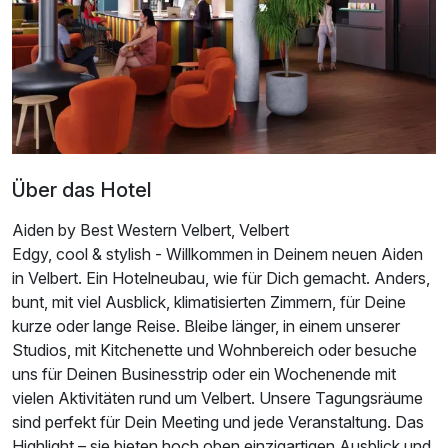
Ausstattung
Für 4 Tage
232,75 €
p.P. ab
Über das Hotel
Doppelzimmer Komfort Plus
2 Erwachsene
Aiden by Best Western Velbert, Velbert
Edgy, cool & stylish - Willkommen in Deinem neuen Aiden
in Velbert. Ein Hotelneubau, wie für Dich gemacht. Anders,
bunt, mit viel Ausblick, klimatisierten Zimmern, für Deine
kurze oder lange Reise. Bleibe länger, in einem unserer
Studios, mit Kitchenette und Wohnbereich oder besuche
uns für Deinen Businesstrip oder ein Wochenende mit
vielen Aktivitäten rund um Velbert. Unsere Tagungsräume
sind perfekt für Dein Meeting und jede Veranstaltung. Das
Highlight – sie bieten hoch oben einzigartigen Ausblick und