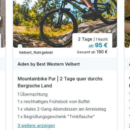
2 Tage
| 1 Nacht
95 €
ab
Immer verfügbar
190 €
Gesamt ab
Velbert, Ruhrgebiet
Aiden by Best Western Velbert
Mountainbike Pur | 2 Tage quer durchs
Bergische Land
1 Übernachtung
1 x reichhaltiges Frühstück vom Buffet
1 x vitales 2-Gang-Abendessen am Anreisetag
1 x Begrüßungsgeschenk "Trinkflasche"
3 weitere anzeigen
Alle Inklusivleistungen
7 enthalten