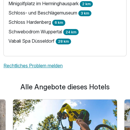
Für 4 Tage
257,75 €
p.P. ab
Minigolfplatz im Herminghauspark
2 km
Schloss- und Beschlägemuseum
3 km
Schloss Hardenberg
6 km
Schwebodrom Wuppertal
24 km
Vabali Spa Düsseldorf
28 km
Rechtliches Problem melden
Alle Angebote dieses Hotels