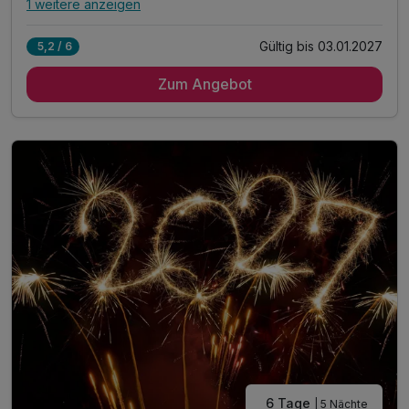
1 weitere anzeigen
Alle Inklusivleistungen
5 enthalten
Gültig bis 03.01.2027
5,2 / 6
4 Übernachtungen im 2-Raum-Appartement mit Küche
Zum Angebot
inkl. Bettwäsche & Handtücher
inkl. Endreinigung
inkl. Gas/Wasser/Strom
inkl. Nutzung W-Lan
6 Tage
| 5 Nächte