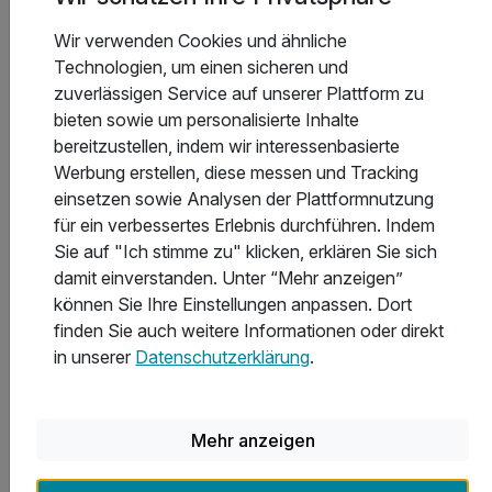
Wir verwenden Cookies und ähnliche
Technologien, um einen sicheren und
zuverlässigen Service auf unserer Plattform zu
bieten sowie um personalisierte Inhalte
8 Tage
| 7 Nächte
bereitzustellen, indem wir interessenbasierte
875 €
ab
Saisonal verfügbar
Werbung erstellen, diese messen und Tracking
1.750 €
Gesamt ab
Kölpinsee, Usedom
einsetzen sowie Analysen der Plattformnutzung
für ein verbessertes Erlebnis durchführen. Indem
Aparthotel HAUS USEDOM
Sie auf "Ich stimme zu" klicken, erklären Sie sich
damit einverstanden. Unter “Mehr anzeigen”
Weihnachten & Silvester auf der Insel Usedom (7Ü.)
können Sie Ihre Einstellungen anpassen. Dort
finden Sie auch weitere Informationen oder direkt
7 Übernachtungen im 2-Raum-Appartement mit Küche
in unserer
Datenschutzerklärung
.
inklusive WLAN
inklusive Endreinigung/Bettwäsche/Handtücher
Mehr anzeigen