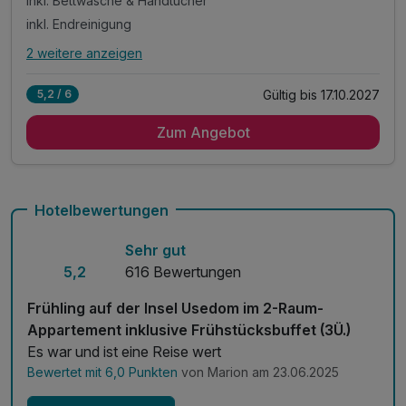
inkl. Bettwäsche & Handtücher
inkl. Endreinigung
2 weitere anzeigen
Alle Inklusivleistungen
6 enthalten
Gültig bis 17.10.2027
5,2 / 6
7 Übernachtungen im 2-Raum-Appartement mit Küche
Zum Angebot
7 x reichhaltiges Frühstück vom Buffet
inkl. Bettwäsche & Handtücher
inkl. Endreinigung
inkl. Gas/Wasser/Strom
Hotelbewertungen
inkl. Nutzung W-Lan
Sehr gut
5,2
616 Bewertungen
Frühling auf der Insel Usedom im 2-Raum-
Appartement inklusive Frühstücksbuffet (3Ü.)
Es war und ist eine Reise wert
Bewertet mit 6,0 Punkten
von Marion am 23.06.2025