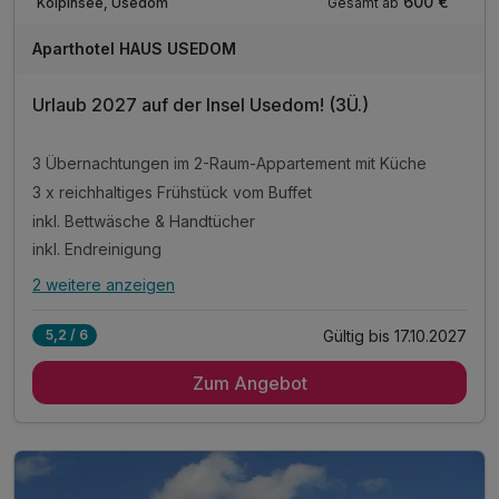
600 €
Gesamt ab
Kölpinsee, Usedom
Aparthotel HAUS USEDOM
Urlaub 2027 auf der Insel Usedom! (3Ü.)
3 Übernachtungen im 2-Raum-Appartement mit Küche
3 x reichhaltiges Frühstück vom Buffet
inkl. Bettwäsche & Handtücher
inkl. Endreinigung
2 weitere anzeigen
Alle Inklusivleistungen
6 enthalten
Gültig bis 17.10.2027
5,2 / 6
3 Übernachtungen im 2-Raum-Appartement mit Küche
Zum Angebot
3 x reichhaltiges Frühstück vom Buffet
inkl. Bettwäsche & Handtücher
inkl. Endreinigung
inkl. Gas/Wasser/Strom
inkl. Nutzung W-Lan