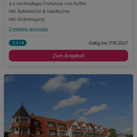
4 x reichhaltiges Frühstück vom Buffet
inkl. Bettwäsche & Handtücher
inkl. Endreinigung
2 weitere anzeigen
Alle Inklusivleistungen
6 enthalten
Gültig bis 17.10.2027
5,2 / 6
4 Übernachtungen im 2-Raum-Appartement mit Küche
Zum Angebot
4 x reichhaltiges Frühstück vom Buffet
inkl. Bettwäsche & Handtücher
inkl. Endreinigung
inkl. Gas/Wasser/Strom
inkl. Nutzung W-Lan