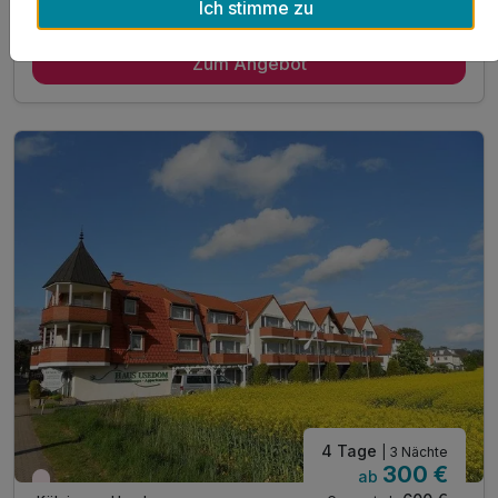
Ich stimme zu
Gültig bis 03.01.2027
5,2 / 6
Zum Angebot
4 Tage
| 3 Nächte
300 €
ab
Wieder frei ab März