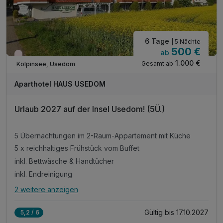
6 Tage
| 5 Nächte
500 €
ab
Wieder frei ab März
1.000 €
Gesamt ab
Kölpinsee, Usedom
Aparthotel HAUS USEDOM
Urlaub 2027 auf der Insel Usedom! (5Ü.)
5 Übernachtungen im 2-Raum-Appartement mit Küche
5 x reichhaltiges Frühstück vom Buffet
inkl. Bettwäsche & Handtücher
inkl. Endreinigung
2 weitere anzeigen
Alle Inklusivleistungen
6 enthalten
Gültig bis 17.10.2027
5,2 / 6
5 Übernachtungen im 2-Raum-Appartement mit Küche