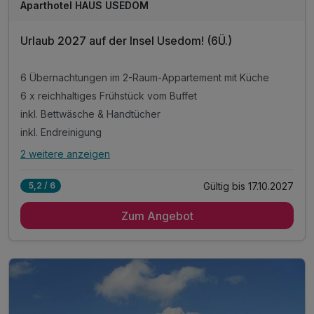
Aparthotel HAUS USEDOM
Urlaub 2027 auf der Insel Usedom! (6Ü.)
6 Übernachtungen im 2-Raum-Appartement mit Küche
6 x reichhaltiges Frühstück vom Buffet
inkl. Bettwäsche & Handtücher
inkl. Endreinigung
2 weitere anzeigen
Alle Inklusivleistungen
6 enthalten
Gültig bis 17.10.2027
5,2 / 6
6 Übernachtungen im 2-Raum-Appartement mit Küche
Zum Angebot
6 x reichhaltiges Frühstück vom Buffet
inkl. Bettwäsche & Handtücher
inkl. Endreinigung
inkl. Gas/Wasser/Strom
inkl. Nutzung W-Lan