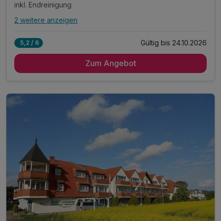
inkl. Endreinigung
2 weitere anzeigen
Alle Inklusivleistungen
6 enthalten
Gültig bis 24.10.2026
5,2 / 6
6 Übernachtungen im 2-Raum-Appartement mit Küche
Zum Angebot
6 x reichhaltiges Frühstück vom Buffet
inkl. Bettwäsche & Handtücher
inkl. Endreinigung
inkl. Gas/Wasser/Strom
inkl. Nutzung W-Lan