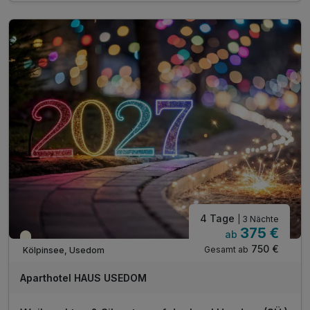
inkl. Endreinigung
inkl. Gas/Wasser/Strom
inkl. Nutzung W-Lan
4 Tage
| 3 Nächte
375 €
ab
Saisonal verfügbar
750 €
Gesamt ab
Kölpinsee, Usedom
Aparthotel HAUS USEDOM