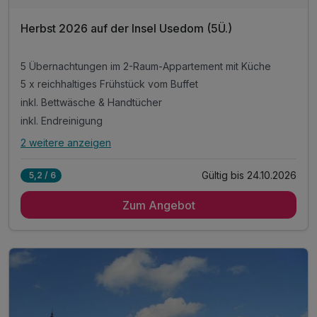
Herbst 2026 auf der Insel Usedom (5Ü.)
5 Übernachtungen im 2-Raum-Appartement mit Küche
5 x reichhaltiges Frühstück vom Buffet
inkl. Bettwäsche & Handtücher
inkl. Endreinigung
2 weitere anzeigen
Alle Inklusivleistungen
6 enthalten
Gültig bis 24.10.2026
5,2 / 6
5 Übernachtungen im 2-Raum-Appartement mit Küche
Zum Angebot
5 x reichhaltiges Frühstück vom Buffet
inkl. Bettwäsche & Handtücher
inkl. Endreinigung
inkl. Gas/Wasser/Strom
inkl. Nutzung W-Lan