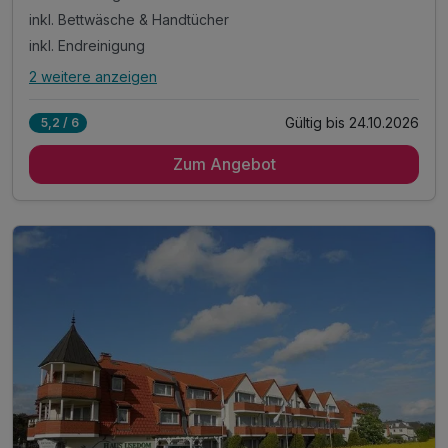
inkl. Bettwäsche & Handtücher
inkl. Endreinigung
2 weitere anzeigen
Alle Inklusivleistungen
6 enthalten
Gültig bis 24.10.2026
5,2 / 6
3 Übernachtungen im 2-Raum-Appartement mit Küche
Zum Angebot
3 x reichhaltiges Frühstück vom Buffet
inkl. Bettwäsche & Handtücher
inkl. Endreinigung
inkl. Gas/Wasser/Strom
inkl. Nutzung W-Lan