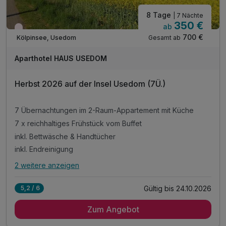
8 Tage
| 7 Nächte
350 €
ab
Wieder frei ab September
700 €
Gesamt ab
Kölpinsee, Usedom
Aparthotel HAUS USEDOM
Herbst 2026 auf der Insel Usedom (7Ü.)
7 Übernachtungen im 2-Raum-Appartement mit Küche
7 x reichhaltiges Frühstück vom Buffet
inkl. Bettwäsche & Handtücher
inkl. Endreinigung
2 weitere anzeigen
Alle Inklusivleistungen
6 enthalten
Gültig bis 24.10.2026
5,2 / 6
7 Übernachtungen im 2-Raum-Appartement mit Küche
Zum Angebot
7 x reichhaltiges Frühstück vom Buffet
inkl. Bettwäsche & Handtücher