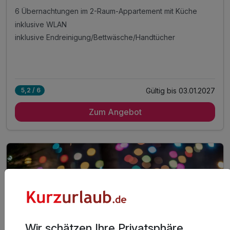
6 Übernachtungen im 2-Raum-Appartement mit Küche
inklusive WLAN
inklusive Endreinigung/Bettwäsche/Handtücher
Gültig bis 03.01.2027
5,2 / 6
Zum Angebot
Wir schätzen Ihre Privatsphäre