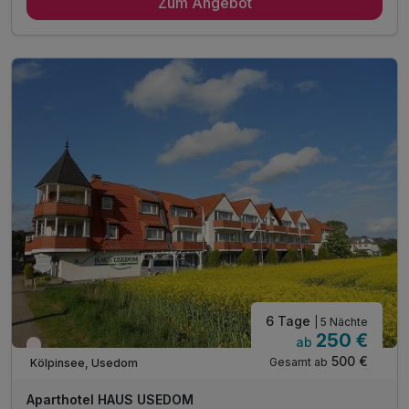
Zum Angebot
4 x reichhaltiges Frühstück vom Buffet
inkl. Bettwäsche & Handtücher
inkl. Endreinigung
inkl. Gas/Wasser/Strom
inkl. Nutzung W-Lan
6 Tage
| 5 Nächte
250 €
ab
Wieder frei ab September
500 €
Gesamt ab
Kölpinsee, Usedom
Aparthotel HAUS USEDOM