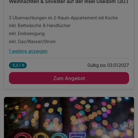
Weihnachten & Silvester auf der Insel Usedom (3Ü.)
3 Übernachtungen im 2-Raum-Appartement mit Küche
inkl. Bettwäsche & Handtücher
inkl. Endreinigung
inkl. Gas/Wasser/Strom
1 weitere anzeigen
Alle Inklusivleistungen
5 enthalten
Gültig bis 03.01.2027
5,2 / 6
3 Übernachtungen im 2-Raum-Appartement mit Küche
Zum Angebot
inkl. Bettwäsche & Handtücher
inkl. Endreinigung
inkl. Gas/Wasser/Strom
inkl. Nutzung W-Lan