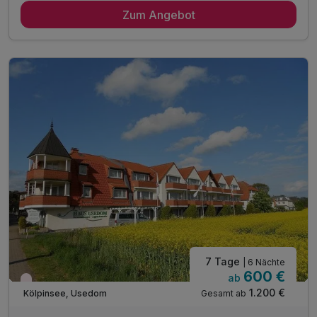
Zum Angebot
5 x reichhaltiges Frühstück vom Buffet
inkl. Bettwäsche & Handtücher
inkl. Endreinigung
inkl. Gas/Wasser/Strom
inkl. Nutzung W-Lan
7 Tage
| 6 Nächte
600 €
ab
Wieder frei ab März
1.200 €
Gesamt ab
Kölpinsee, Usedom