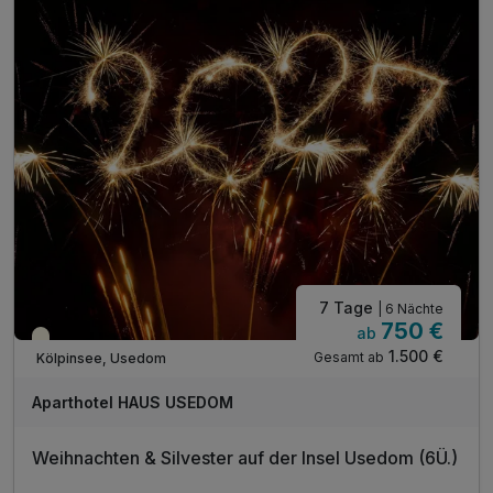
7 Tage
| 6 Nächte
750 €
ab
Saisonal verfügbar
1.500 €
Gesamt ab
Kölpinsee, Usedom
Aparthotel HAUS USEDOM
Weihnachten & Silvester auf der Insel Usedom (6Ü.)