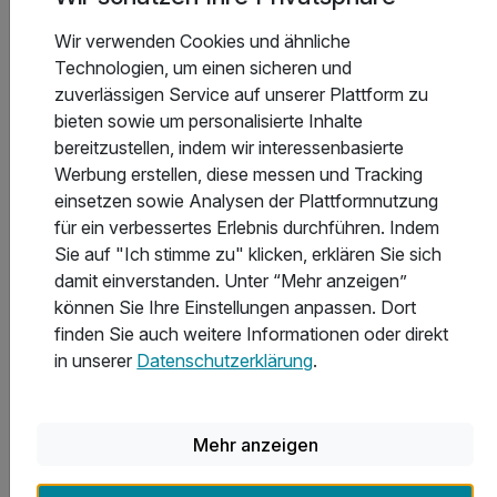
Wir verwenden Cookies und ähnliche
Technologien, um einen sicheren und
zuverlässigen Service auf unserer Plattform zu
bieten sowie um personalisierte Inhalte
8 Tage
| 7 Nächte
bereitzustellen, indem wir interessenbasierte
875 €
ab
Saisonal verfügbar
Werbung erstellen, diese messen und Tracking
1.750 €
Gesamt ab
Kölpinsee, Usedom
einsetzen sowie Analysen der Plattformnutzung
für ein verbessertes Erlebnis durchführen. Indem
Aparthotel HAUS USEDOM
Sie auf "Ich stimme zu" klicken, erklären Sie sich
damit einverstanden. Unter “Mehr anzeigen”
Weihnachten & Silvester auf der Insel Usedom (7Ü.)
können Sie Ihre Einstellungen anpassen. Dort
finden Sie auch weitere Informationen oder direkt
7 Übernachtungen im 2-Raum-Appartement mit Küche
in unserer
Datenschutzerklärung
.
inklusive WLAN
inklusive Endreinigung/Bettwäsche/Handtücher
Mehr anzeigen