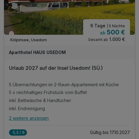
6 Tage
| 5 Nächte
500 €
ab
Wieder frei ab März
1.000 €
Gesamt ab
Kölpinsee, Usedom
Aparthotel HAUS USEDOM
Urlaub 2027 auf der Insel Usedom! (5Ü.)
5 Übernachtungen im 2-Raum-Appartement mit Küche
5 x reichhaltiges Frühstück vom Buffet
inkl. Bettwäsche & Handtücher
inkl. Endreinigung
2 weitere anzeigen
Alle Inklusivleistungen
6 enthalten
Gültig bis 17.10.2027
5,2 / 6
5 Übernachtungen im 2-Raum-Appartement mit Küche