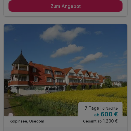
Zum Angebot
5 x reichhaltiges Frühstück vom Buffet
inkl. Bettwäsche & Handtücher
inkl. Endreinigung
inkl. Gas/Wasser/Strom
inkl. Nutzung W-Lan
7 Tage
| 6 Nächte
600 €
ab
Wieder frei ab März
1.200 €
Gesamt ab
Kölpinsee, Usedom