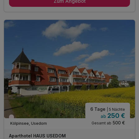
Zum Angebot
4 x reichhaltiges Frühstück vom Buffet
inkl. Bettwäsche & Handtücher
inkl. Endreinigung
inkl. Gas/Wasser/Strom
inkl. Nutzung W-Lan
6 Tage
| 5 Nächte
250 €
ab
Wieder frei ab September
500 €
Gesamt ab
Kölpinsee, Usedom
Aparthotel HAUS USEDOM