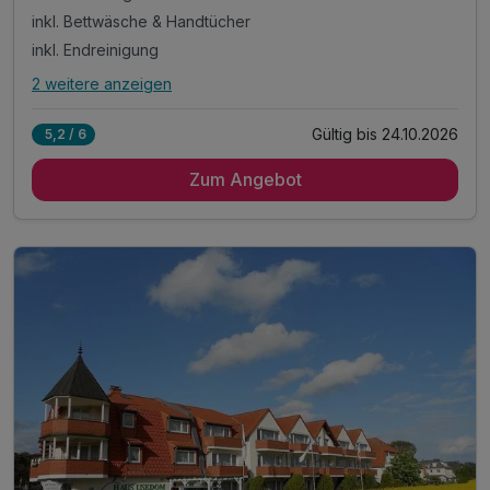
inkl. Bettwäsche & Handtücher
inkl. Endreinigung
2 weitere anzeigen
Alle Inklusivleistungen
6 enthalten
Gültig bis 24.10.2026
5,2 / 6
3 Übernachtungen im 2-Raum-Appartement mit Küche
Zum Angebot
3 x reichhaltiges Frühstück vom Buffet
inkl. Bettwäsche & Handtücher
inkl. Endreinigung
inkl. Gas/Wasser/Strom
inkl. Nutzung W-Lan