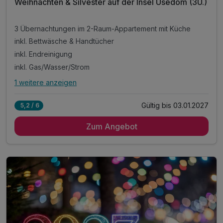
Weihnachten & Silvester auf der Insel Usedom (3Ü.)
3 Übernachtungen im 2-Raum-Appartement mit Küche
inkl. Bettwäsche & Handtücher
inkl. Endreinigung
inkl. Gas/Wasser/Strom
1 weitere anzeigen
Alle Inklusivleistungen
5 enthalten
Gültig bis 03.01.2027
5,2 / 6
3 Übernachtungen im 2-Raum-Appartement mit Küche
Zum Angebot
inkl. Bettwäsche & Handtücher
inkl. Endreinigung
inkl. Gas/Wasser/Strom
inkl. Nutzung W-Lan