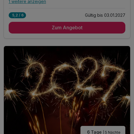
1 weitere anzeigen
Alle Inklusivleistungen
5 enthalten
Gültig bis 03.01.2027
5,2 / 6
4 Übernachtungen im 2-Raum-Appartement mit Küche
Zum Angebot
inkl. Bettwäsche & Handtücher
inkl. Endreinigung
inkl. Gas/Wasser/Strom
inkl. Nutzung W-Lan
6 Tage
| 5 Nächte