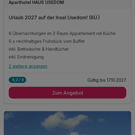
Aparthotel HAUS USEDOM
Urlaub 2027 auf der Insel Usedom! (6Ü.)
6 Übernachtungen im 2-Raum-Appartement mit Küche
6 x reichhaltiges Frühstück vom Buffet
inkl. Bettwäsche & Handtücher
inkl. Endreinigung
2 weitere anzeigen
Alle Inklusivleistungen
6 enthalten
Gültig bis 17.10.2027
5,2 / 6
6 Übernachtungen im 2-Raum-Appartement mit Küche
Zum Angebot
6 x reichhaltiges Frühstück vom Buffet
inkl. Bettwäsche & Handtücher
inkl. Endreinigung
inkl. Gas/Wasser/Strom
inkl. Nutzung W-Lan