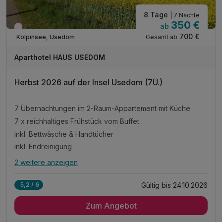
8 Tage
| 7 Nächte
350 €
ab
Wieder frei ab September
700 €
Gesamt ab
Kölpinsee, Usedom
Aparthotel HAUS USEDOM
Herbst 2026 auf der Insel Usedom (7Ü.)
7 Übernachtungen im 2-Raum-Appartement mit Küche
7 x reichhaltiges Frühstück vom Buffet
inkl. Bettwäsche & Handtücher
inkl. Endreinigung
2 weitere anzeigen
Alle Inklusivleistungen
6 enthalten
Gültig bis 24.10.2026
5,2 / 6
7 Übernachtungen im 2-Raum-Appartement mit Küche
Zum Angebot
7 x reichhaltiges Frühstück vom Buffet
inkl. Bettwäsche & Handtücher