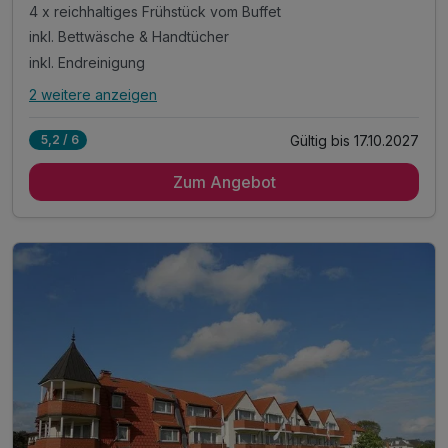
4 x reichhaltiges Frühstück vom Buffet
inkl. Bettwäsche & Handtücher
inkl. Endreinigung
2 weitere anzeigen
Alle Inklusivleistungen
6 enthalten
Gültig bis 17.10.2027
5,2 / 6
4 Übernachtungen im 2-Raum-Appartement mit Küche
Zum Angebot
4 x reichhaltiges Frühstück vom Buffet
inkl. Bettwäsche & Handtücher
inkl. Endreinigung
inkl. Gas/Wasser/Strom
inkl. Nutzung W-Lan