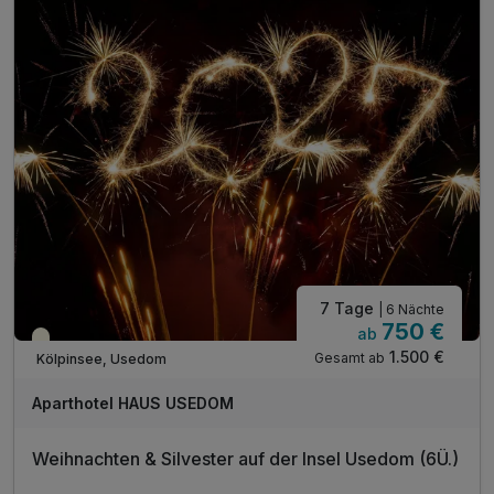
7 Tage
| 6 Nächte
750 €
ab
Saisonal verfügbar
1.500 €
Gesamt ab
Kölpinsee, Usedom
Aparthotel HAUS USEDOM
Weihnachten & Silvester auf der Insel Usedom (6Ü.)