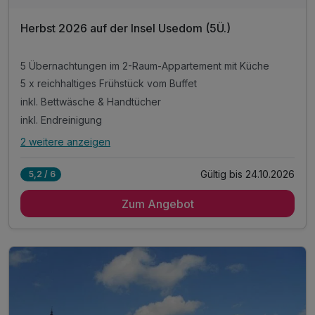
Herbst 2026 auf der Insel Usedom (5Ü.)
5 Übernachtungen im 2-Raum-Appartement mit Küche
5 x reichhaltiges Frühstück vom Buffet
inkl. Bettwäsche & Handtücher
inkl. Endreinigung
2 weitere anzeigen
Alle Inklusivleistungen
6 enthalten
Gültig bis 24.10.2026
5,2 / 6
5 Übernachtungen im 2-Raum-Appartement mit Küche
Zum Angebot
5 x reichhaltiges Frühstück vom Buffet
inkl. Bettwäsche & Handtücher
inkl. Endreinigung
inkl. Gas/Wasser/Strom
inkl. Nutzung W-Lan