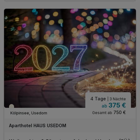
inkl. Endreinigung
inkl. Gas/Wasser/Strom
inkl. Nutzung W-Lan
4 Tage
| 3 Nächte
375 €
ab
Saisonal verfügbar
750 €
Gesamt ab
Kölpinsee, Usedom
Aparthotel HAUS USEDOM