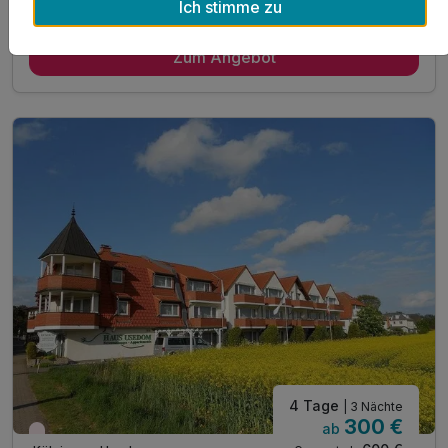
Ich stimme zu
Gültig bis 03.01.2027
5,2 / 6
Zum Angebot
4 Tage
| 3 Nächte
300 €
ab
Wieder frei ab März