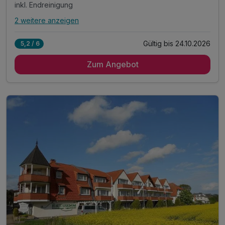
inkl. Endreinigung
2 weitere anzeigen
Alle Inklusivleistungen
6 enthalten
Gültig bis 24.10.2026
5,2 / 6
6 Übernachtungen im 2-Raum-Appartement mit Küche
Zum Angebot
6 x reichhaltiges Frühstück vom Buffet
inkl. Bettwäsche & Handtücher
inkl. Endreinigung
inkl. Gas/Wasser/Strom
inkl. Nutzung W-Lan