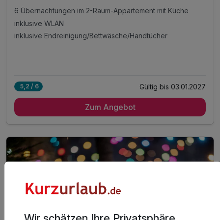
6 Übernachtungen im 2-Raum-Appartement mit Küche
inklusive WLAN
inklusive Endreinigung/Bettwäsche/Handtücher
Gültig bis 03.01.2027
5,2 / 6
Zum Angebot
Wir schätzen Ihre Privatsphäre