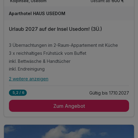
600 €
Gesamt ab
Kölpinsee, Usedom
Aparthotel HAUS USEDOM
Urlaub 2027 auf der Insel Usedom! (3Ü.)
3 Übernachtungen im 2-Raum-Appartement mit Küche
3 x reichhaltiges Frühstück vom Buffet
inkl. Bettwäsche & Handtücher
inkl. Endreinigung
2 weitere anzeigen
Alle Inklusivleistungen
6 enthalten
Gültig bis 17.10.2027
5,2 / 6
3 Übernachtungen im 2-Raum-Appartement mit Küche
Zum Angebot
3 x reichhaltiges Frühstück vom Buffet
inkl. Bettwäsche & Handtücher
inkl. Endreinigung
inkl. Gas/Wasser/Strom
inkl. Nutzung W-Lan