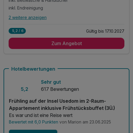
inkl. Bettwäsche & Handtücher
inkl. Endreinigung
2 weitere anzeigen
Alle Inklusivleistungen
6 enthalten
Gültig bis 17.10.2027
5,2 / 6
7 Übernachtungen im 2-Raum-Appartement mit Küche
Zum Angebot
7 x reichhaltiges Frühstück vom Buffet
inkl. Bettwäsche & Handtücher
inkl. Endreinigung
inkl. Gas/Wasser/Strom
Hotelbewertungen
inkl. Nutzung W-Lan
Sehr gut
5,2
617 Bewertungen
Frühling auf der Insel Usedom im 2-Raum-
Appartement inklusive Frühstücksbuffet (3Ü.)
Es war und ist eine Reise wert
Bewertet mit 6,0 Punkten
von Marion am 23.06.2025