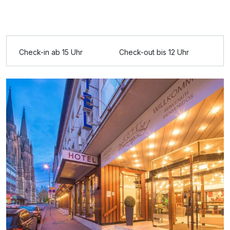
Ausstattung
Zusatznächte
Check-in ab 15 Uhr
Check-out bis 12 Uhr
Für 3 Tage
187,50 €
p.P. ab
Doppelzimmer Komfort
2 Erwachsene