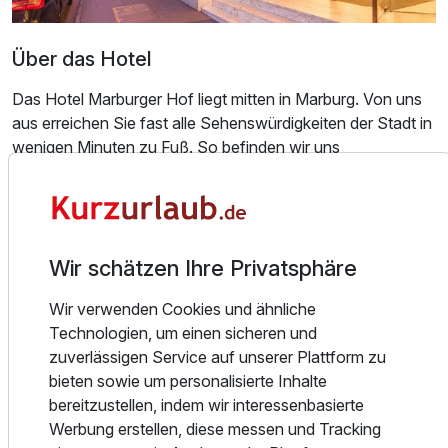
Über das Hotel
Das Hotel Marburger Hof liegt mitten in Marburg. Von uns
aus erreichen Sie fast alle Sehenswürdigkeiten der Stadt in
wenigen Minuten zu Fuß. So befinden wir uns
beispielsweise direkt neben der Elisabethkirche, nicht weit
entfernt vom Landgrafenschloss und dem Hauptbahnhof
Marburg an der Lahn. Eingebettet in das märchenhafte
Lahntal in Hessen ist Marburg auch Teil der romantischen
Wir schätzen Ihre Privatsphäre
Märchenstraße, in der die Gebrüder Grimm sich bereits
Inspiration für Ihre Märchen holten. Marburg ist ein Ort
Wir verwenden Cookies und ähnliche
vieler einmaliger Sehenswürdigkeiten.
Technologien, um einen sicheren und
zuverlässigen Service auf unserer Plattform zu
Entdecken Sie unsere 95 Zimmer der verschiedensten
bieten sowie um personalisierte Inhalte
Kategorien von Economy, Standard, Komfort bis hin zu
bereitzustellen, indem wir interessenbasierte
Deluxe Zimmern. Parkplätze sind in Marburg ein knappes
Werbung erstellen, diese messen und Tracking
Gut. Bei uns parken Sie entweder in unserer Tiefgarage