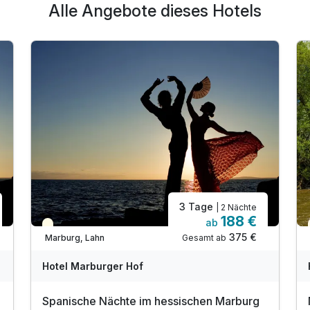
Alle Angebote dieses Hotels
Ausstattung
Zusatznächte
Für 3 Tage
172,50 €
p.P. ab
3 Tage
| 2 Nächte
188 €
ab
Teilweise ausgelastet
375 €
Gesamt ab
Marburg, Lahn
Hotel Marburger Hof
Spanische Nächte im hessischen Marburg