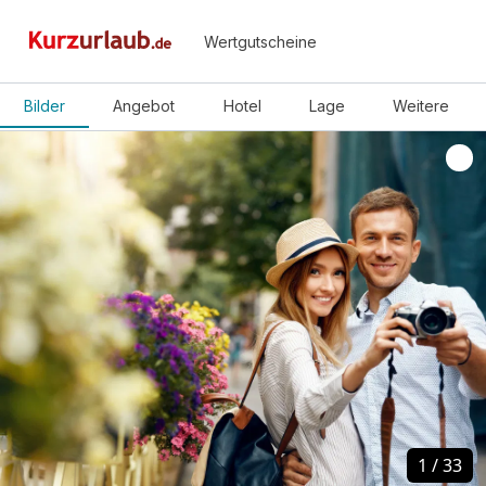
Wertgutscheine
Bilder
Angebot
Hotel
Lage
Weitere
1
1
/
/
33
33