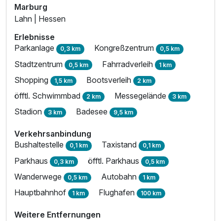
Marburg
Lahn | Hessen
Erlebnisse
Ausstattung
Parkanlage
Kongreßzentrum
0,3 km
0,5 km
Stadtzentrum
Fahrradverleih
Zusatznächte
0,5 km
1 km
Shopping
Bootsverleih
1,5 km
2 km
Für 3 Tage
167,50 €
öfftl. Schwimmbad
Messegelände
p.P. ab
2 km
3 km
Stadion
Badesee
3 km
9,5 km
Verkehrsanbindung
Bushaltestelle
Taxistand
0,1 km
0,1 km
Doppelzimmer Superior
Parkhaus
öfftl. Parkhaus
0,3 km
0,5 km
2 Erwachsene
Wanderwege
Autobahn
0,5 km
1 km
Hauptbahnhof
Flughafen
1 km
100 km
Weitere Entfernungen