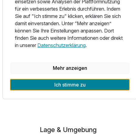
einsetzen sowie Analysen der Plattformnutzung
bzw. auf unserem Parkdeck oder im nahen öffentlichen
für ein verbessertes Erlebnis durchführen. Indem
Parkhaus.
Ausstattung
Sie auf "Ich stimme zu" klicken, erklären Sie sich
damit einverstanden. Unter “Mehr anzeigen”
Nur bei uns frühstücken Sie im Sommer auf der
Zusatznächte
können Sie Ihre Einstellungen anpassen. Dort
Sonnenterrasse und nehmen hochwertige Produkte aus
finden Sie auch weitere Informationen oder direkt
lokaler Herstellung zu sich. Zudem freut sich unser
in unserer
Datenschutzerklärung
.
Restaurant Domingo’s Sie abends mit mediterranen
Für 3 Tage
177,50 €
p.P. ab
Spezialitäten und einem ausgezeichneten Service
begrüßen zu dürfen.
Mehr anzeigen
Ich stimme zu
Doppelzimmer Standard
Alle Infos zum Hotel Marburger Hof
2 Erwachsene
Lage & Umgebung