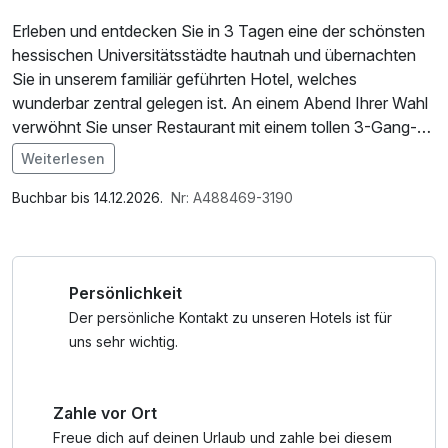
Erleben und entdecken Sie in 3 Tagen eine der schönsten
hessischen Universitätsstädte hautnah und übernachten
Sie in unserem familiär geführten Hotel, welches
wunderbar zentral gelegen ist. An einem Abend Ihrer Wahl
verwöhnt Sie unser Restaurant mit einem tollen 3-Gang-
Menü. Sie brauchen nur noch genießen und Marburg
Weiterlesen
erleben…
Im Angebot enthalten
1 Flasche Mineralwasser, W-LAN Nutzung /
Buchbar bis 14.12.2026.
Nr: A488469-3190
Bitte beachten Sie bei Ihrer Urlaubsplanung, dass unser
Internetnutzung
Restaurant sonntags & montags Ruhetag hat.
Persönlichkeit
Der persönliche Kontakt zu unseren Hotels ist für
uns sehr wichtig.
Zahle vor Ort
Freue dich auf deinen Urlaub und zahle bei diesem