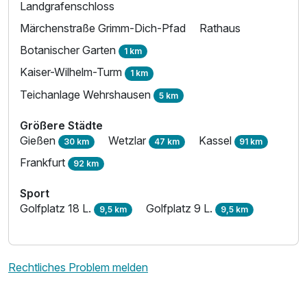
Landgrafenschloss
Märchenstraße Grimm-Dich-Pfad
Rathaus
Botanischer Garten
1 km
Kaiser-Wilhelm-Turm
1 km
Teichanlage Wehrshausen
5 km
Größere Städte
Gießen
Wetzlar
Kassel
30 km
47 km
91 km
Frankfurt
92 km
Sport
Golfplatz 18 L.
Golfplatz 9 L.
9,5 km
9,5 km
Rechtliches Problem melden