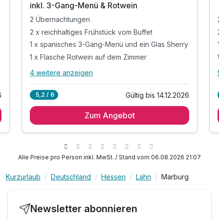
inkl. 3-Gang-Menü & Rotwein
2 Übernachtungen
2 x reichhaltiges Frühstück vom Buffet
y
1 x spanisches 3-Gang-Menü und ein Glas Sherry
1 x Flasche Rotwein auf dem Zimmer
4 weitere anzeigen
Alle Inklusivleistungen
8 enthalten
6
Gültig bis 14.12.2026
5,2 / 6
2 Übernachtungen
Zum Angebot
2 x reichhaltiges Frühstück vom Buffet
y
1 x spanisches 3-Gang-Menü und ein Glas Sherry
1 x Flasche Rotwein auf dem Zimmer
1 x Flasche Mineralwasser und
Alle Preise pro Person inkl. MwSt. / Stand vom 06.08.2026 21:07
1 x vollgepackter Überraschungsteller im Zimmer
Kurzurlaub
Deutschland
Hessen
Lahn
Marburg
g
inkl. Informationen & Kartenmaterial über Marburg
inkl. WLAN
Newsletter abonnieren