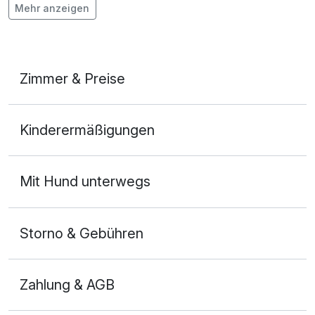
Mehr anzeigen
Auch vegetarische Speisen
Fahrradverleih
Fitnessgeräte stehen bereit
Zimmer & Preise
Kostenloses W-LAN
Doppelzimmer Komfort
Zimmerservice verfügbar
Kinderermäßigungen
2 Erwachsene und 2 Kinder
Mit Hotelbar
Mit Hund unterwegs
Storno & Gebühren
Zahlung & AGB