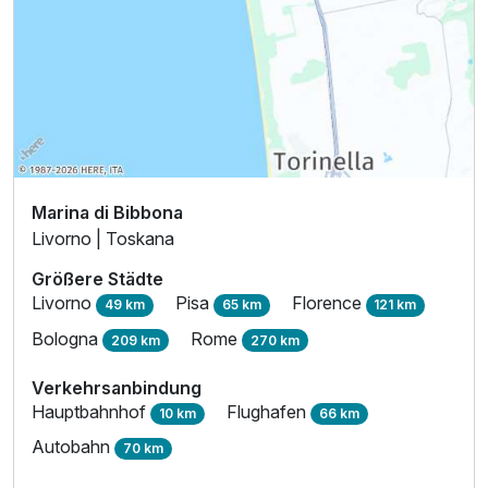
Marina di Bibbona
Livorno | Toskana
Größere Städte
Livorno
Pisa
Florence
49 km
65 km
121 km
Bologna
Rome
209 km
270 km
Verkehrsanbindung
Hauptbahnhof
Flughafen
10 km
66 km
Autobahn
70 km