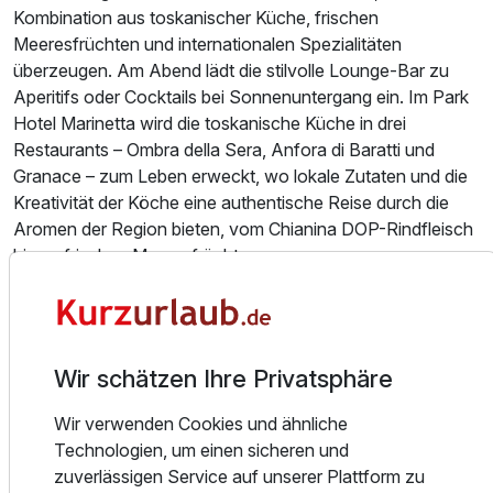
Kombination aus toskanischer Küche, frischen
Meeresfrüchten und internationalen Spezialitäten
überzeugen. Am Abend lädt die stilvolle Lounge-Bar zu
Ausstattung
Aperitifs oder Cocktails bei Sonnenuntergang ein. Im Park
Hotel Marinetta wird die toskanische Küche in drei
Für 4 Tage
9.999,00 €
p.P. ab
Restaurants – Ombra della Sera, Anfora di Baratti und
Granace – zum Leben erweckt, wo lokale Zutaten und die
Kreativität der Köche eine authentische Reise durch die
Aromen der Region bieten, vom Chianina DOP-Rindfleisch
bis zu frischen Meeresfrüchten.
Doppelzimmer Superior Plus
2 Erwachsene
Funny Pools - Beheiztes Becken 28°. Alle Kinder haben
das Recht, Spaß zu haben, ohne andere Gäste zu stören.
Deshalb sind die Funny Pools im Park vor dem Hotel
Wir schätzen Ihre Privatsphäre
speziell für sie eingerichtet. Im 8×8-Becken können die
Kleinen sicher im sanft abfallendem Wasser spielen, ohne
Wir verwenden Cookies und ähnliche
jemals zu tief zu werden. Im 20×10-Becken hingegen
Technologien, um einen sicheren und
können Teenager wie in einem echten Erwachsenenpool
zuverlässigen Service auf unserer Plattform zu
schwimmen. Das Tolle an diesem Pool ist, dass Ihre Kinder