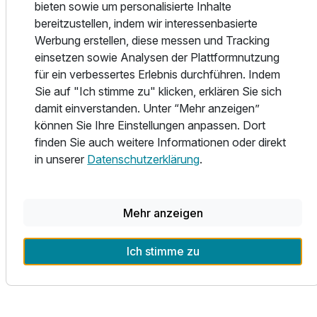
bieten sowie um personalisierte Inhalte
auch außerhalb der Saison dort spielen können, denn von
bereitzustellen, indem wir interessenbasierte
April bis Mitte Juni und von Mitte September bis Oktober ist
Werbung erstellen, diese messen und Tracking
das Wasser auf 28 Grad beheizt.
einsetzen sowie Analysen der Plattformnutzung
für ein verbessertes Erlebnis durchführen. Indem
Auch die Umgebung macht Ihren Aufenthalt unvergesslich:
Sie auf "Ich stimme zu" klicken, erklären Sie sich
Entdecken Sie charmante toskanische Dörfer wie Bolgheri,
damit einverstanden. Unter “Mehr anzeigen”
weltbekannt für seine Spitzenweine, oder unternehmen Sie
können Sie Ihre Einstellungen anpassen. Dort
Ausstattung
Ausflüge nach Pisa, Florenz und Siena – alle bequem
finden Sie auch weitere Informationen oder direkt
erreichbar. Für Naturliebhaber bieten die umliegenden
in unserer
Datenschutzerklärung
.
Für 4 Tage
9.999,00 €
Pinienwälder und sanften Hügel ideale Möglichkeiten für
p.P. ab
Spaziergänge, Radtouren und Ausflüge ins Grüne.
Mehr anzeigen
Ob romantischer Urlaub zu zweit, Familienferien oder ein
entspannter Wellness-Trip – das Park Hotel Marinetta
Ich stimme zu
vereint mediterranes Flair, gehobenen Komfort und eine
exzellente Lage zu einem perfekten Urlaubserlebnis.