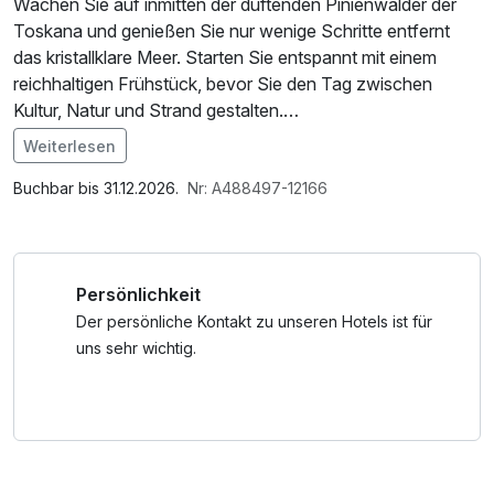
Wachen Sie auf inmitten der duftenden Pinienwälder der
Toskana und genießen Sie nur wenige Schritte entfernt
das kristallklare Meer. Starten Sie entspannt mit einem
reichhaltigen Frühstück, bevor Sie den Tag zwischen
Kultur, Natur und Strand gestalten.
Ein spritziger Welcome Drink, kostenfreies Parken sowie
Weiterlesen
Ihr Platz am privaten Strand – mit Sonnenschirm, zwei
Im Angebot enthalten
Liegen und einem Stuhl – sind bereits für Sie reserviert.
1 x Welcome Drink, 1 Flasche Mineralwasser, Parkplatz,
Buchbar bis 31.12.2026.
Nr: A488497-12166
Nutzung des Fitnessbereichs, Nutzung des
Wellnessbereichs, W-LAN Nutzung / Internetnutzung
Persönlichkeit
Der persönliche Kontakt zu unseren Hotels ist für
uns sehr wichtig.