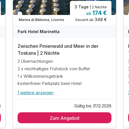
3 Tage
| 2 Nächte
174 €
ab
Nur noch bis Oktober
348 €
Gesamt ab
Marina di Bibbona, Livorno
Park Hotel Marinetta
Zwischen Pinienwald und Meer in der
Toskana | 2 Nächte
2 Übernachtungen
2 x reichhaltiges Frühstück vom Buffet
1 x Willkommensgetränk
kostenfreier Parkplatz beim Hotel
1 weitere anzeigen
Alle Inklusivleistungen
5 enthalten
6
Gültig bis 31.12.2026
2 Übernachtungen
Zum Angebot
2 x reichhaltiges Frühstück vom Buffet
1 x Willkommensgetränk