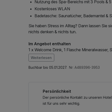
Nutzung des Spa-Bereichs mit 3 Pools & 
Kostenloses WLAN
Badetasche: Saunatücher, Bademantel & 
Sie haben Stress im Alltag? Dann lassen Sie 
nichts denken & nichts tun.
Im Angebot enthalten
1 x Welcome Drink, 1 Flasche Mineralwasser,
Parkplatz, 1 x kleines Abschiedsgeschenk, Nu
Weiterlesen
Wellnessbereichs, W-LAN Nutzung / Internetnu
Badetasche mit Bademantel und -tücher
Buchbar bis 05.01.2027.
Nr: A489396-3953
Persönlichkeit
Der persönliche Kontakt zu unseren Hotel
ist für uns sehr wichtig.