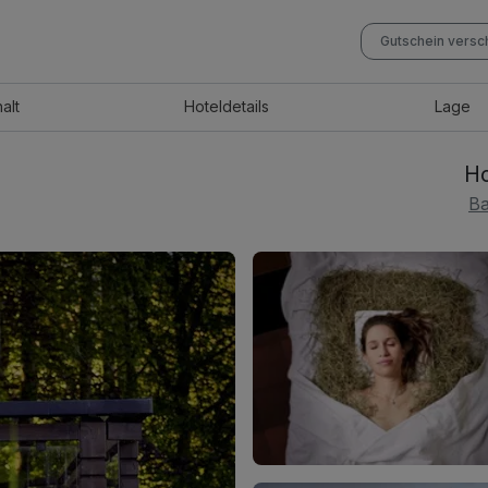
Gutschein vers
halt
Hotel
details
Lage
Ho
Ba