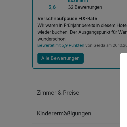
Exzellent
5,6
32 Bewertungen
Verschnaufpause FIX-Rate
Wir waren in Frühjahr bereits in diesem Hotel und waren sehr zufrieden und werden es gerne
wieder buchen. Der Ausgangspunkt für Wan
wunderschön
Bewertet mit 5,9 Punkten
von Gerda am 26.10.2
Alle Bewertungen
Zimmer & Preise
Doppelzimmer
Kinderermäßigungen
2 Erwachsene