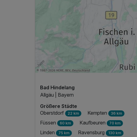
Für 4 Tage
Bad Hindelang
Allgäu | Bayern
Größere Städte
Oberstdorf
Kempten
22 km
36 km
Füssen
Kaufbeuren
60 km
70 km
Linden
Ravensburg
75 km
130 km