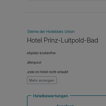
Sterne der Hotelstars Union
Hotel Prinz-Luitpold-Bad
Parkplatz kostenfrei
Außenpool
Hunde im Hotel nicht erlaubt
Mehr anzeigen
Fitnessgeräte stehen bereit
Zimmerservice verfügbar
Hotelbewertungen