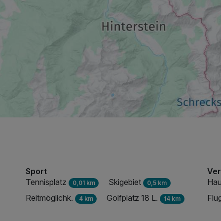
861,64 €
p.P. ab
Sport
Ver
Tennisplatz
Skigebiet
Hau
0,01 km
0,5 km
Reitmöglichk.
Golfplatz 18 L.
Flu
4 km
14 km