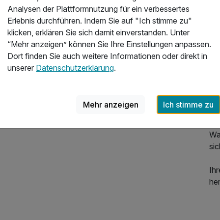
Ne
Analysen der Plattformnutzung für ein verbessertes
In
Erlebnis durchführen. Indem Sie auf "Ich stimme zu"
Wh
klicken, erklären Sie sich damit einverstanden. Unter
Ru
“Mehr anzeigen” können Sie Ihre Einstellungen anpassen.
Eig
Dort finden Sie auch weitere Informationen oder direkt in
Hi
unserer
Datenschutzerklärung
.
Na
Wi
Al
Mehr anzeigen
Ich stimme zu
Ge
Wa
sic
Ihr
800,67 €
p.P. ab
he