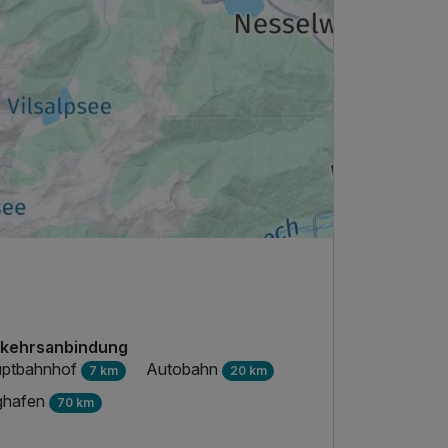
kehrsanbindung
ptbahnhof
Autobahn
7 km
20 km
ghafen
70 km