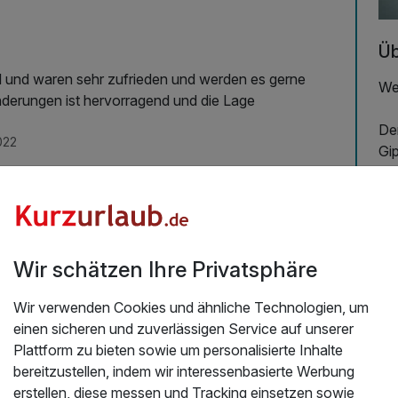
Üb
Wel
derungen ist hervorragend und die Lage
De
022
Gip
ho
de
Au
uns
aus
Wir schätzen Ihre Privatsphäre
un
Wir verwenden Cookies und ähnliche Technologien, um
Di
einen sicheren und zuverlässigen Service auf unserer
Ba
Plattform zu bieten sowie um personalisierte Inhalte
bereitzustellen, indem wir interessenbasierte Werbung
Ein
erstellen, diese messen und Tracking einsetzen sowie