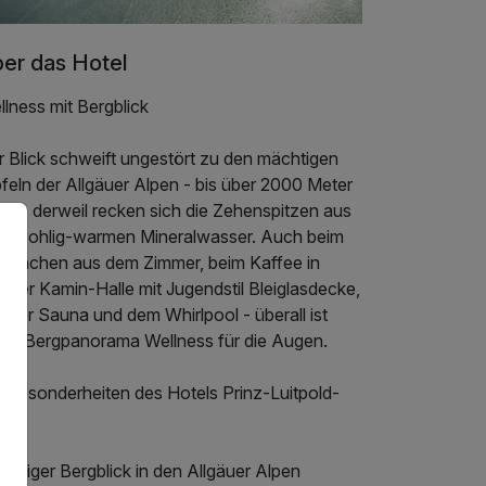
er das Hotel
lness mit Bergblick
r Blick schweift ungestört zu den mächtigen
feln der Allgäuer Alpen - bis über 2000 Meter
ch - derweil recken sich die Zehenspitzen aus
m wohlig-warmen Mineralwasser. Auch beim
fwachen aus dem Zimmer, beim Kaffee in
erer Kamin-Halle mit Jugendstil Bleiglasdecke,
 der Sauna und dem Whirlpool - überall ist
ser Bergpanorama Wellness für die Augen.
e Besonderheiten des Hotels Prinz-Luitpold-
d:
maliger Bergblick in den Allgäuer Alpen