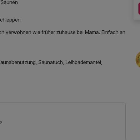
5 Saunen
Schlappen
sich verwöhnen wie früher zuhause bei Mama. Einfach an
 Saunabenutzung, Saunatuch, Leihbademantel,
tzung des Fitnessbereichs, Nutzung des
tzung, kostenfreie Nutzung öffentl. Nahverkehr,
s