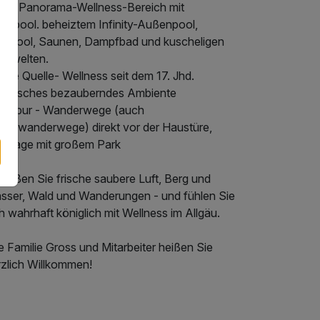
uer Panorama-Wellness-Bereich mit
nenpool. beheiztem Infinity-Außenpool,
irlpool, Saunen, Dampfbad und kuscheligen
hewelten.
ene Quelle- Wellness seit dem 17. Jhd.
storisches bezauberndes Ambiente
tur pur - Wanderwege (auch
nterwanderwege) direkt vor der Haustüre,
leinlage mit großem Park
nießen Sie frische saubere Luft, Berg und
sser, Wald und Wanderungen - und fühlen Sie
h wahrhaft königlich mit Wellness im Allgäu.
e Familie Gross und Mitarbeiter heißen Sie
rzlich Willkommen!