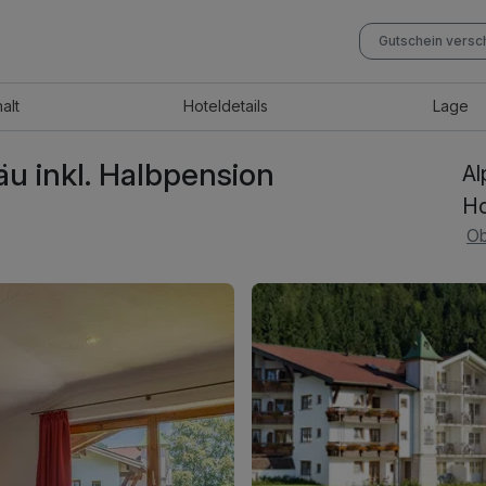
Gutschein vers
halt
Hotel
details
Lage
äu inkl. Halbpension
Al
Ho
Ob