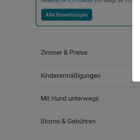
Bewertet mit 6,0 Punkten
von Margit am 31.03.2
Alle Bewertungen
Zimmer & Preise
Doppelzimmer Haupthaus
Kinderermäßigungen
2 Erwachsene
Mit Hund unterwegs
Storno & Gebühren