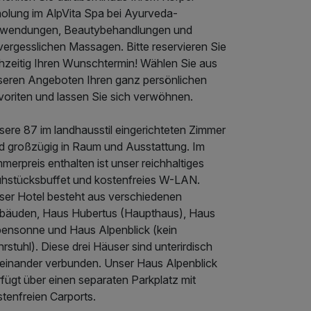
holung im AlpVita Spa bei Ayurveda-
wendungen, Beautybehandlungen und
vergesslichen Massagen. Bitte reservieren Sie
ühzeitig Ihren Wunschtermin! Wählen Sie aus
seren Angeboten Ihren ganz persönlichen
voriten und lassen Sie sich verwöhnen.
sere 87 im landhausstil eingerichteten Zimmer
nd großzügig in Raum und Ausstattung. Im
merpreis enthalten ist unser reichhaltiges
ühstücksbuffet und kostenfreies W-LAN.
ser Hotel besteht aus verschiedenen
bäuden, Haus Hubertus (Haupthaus), Haus
pensonne und Haus Alpenblick (kein
rstuhl). Diese drei Häuser sind unterirdisch
teinander verbunden. Unser Haus Alpenblick
fügt über einen separaten Parkplatz mit
tenfreien Carports.