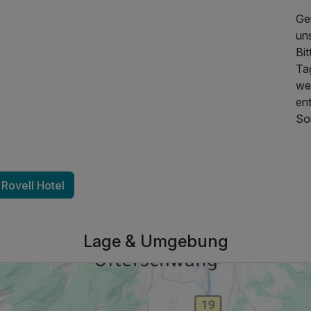
Ge
uns
Bit
Tag
we
en
So
 Rovell Hotel
Lage & Umgebung
391,00 €
p.P. ab