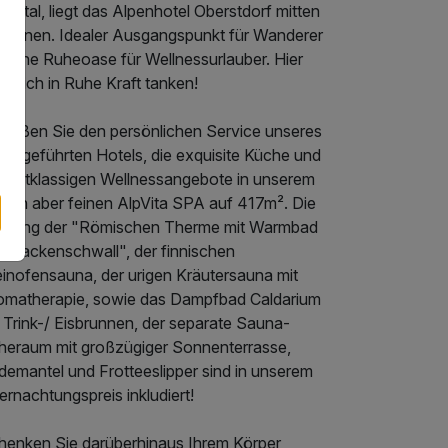
tental, liegt das Alpenhotel Oberstdorf mitten
 Grünen. Idealer Ausgangspunkt für Wanderer
d eine Ruheoase für Wellnessurlauber. Hier
st sich in Ruhe Kraft tanken!
nießen Sie den persönlichen Service unseres
vat geführten Hotels, die exquisite Küche und
e erstklassigen Wellnessangebote in unserem
einen aber feinen AlpVita SPA auf 417m². Die
tzung der "Römischen Therme mit Warmbad
d Nackenschwall", der finnischen
einofensauna, der urigen Kräutersauna mit
omatherapie, sowie das Dampfbad Caldarium
 Trink-/ Eisbrunnen, der separate Sauna-
heraum mit großzügiger Sonnenterrasse,
demantel und Frotteeslipper sind in unserem
rnachtungspreis inkludiert!
henken Sie darüberhinaus Ihrem Körper