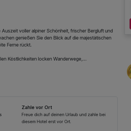
Auszeit voller alpiner Schönheit, frischer Bergluft und
achen genießen Sie den Blick auf die majestätischen
ite Ferne rückt.
alen Köstlichkeiten locken Wanderwege,
erte Skipisten. Im großzügigen AlpenSpa finden Sie
blick oder im warmen Außenpool unter freiem Himmel.
unatuch, Leihbademantel, Parkplatz, Nutzung des
nd einem Glas Wein ausklingen und wissen: Diese Tage
hs, W-LAN Nutzung / Internetnutzung, Nutzung
e vom/zum Bahnhof
Zahle vor Ort
s
Freue dich auf deinen Urlaub und zahle bei
diesem Hotel erst vor Ort.