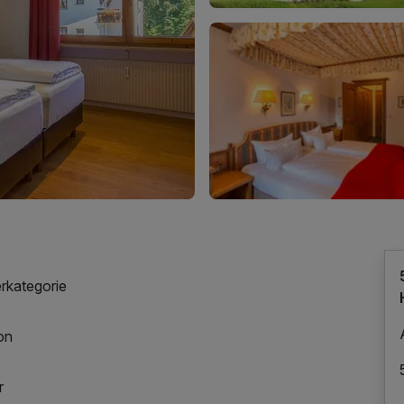
rkategorie
on
r