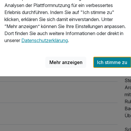
026
Sei
Analysen der Plattformnutzung für ein verbessertes
im
Erlebnis durchführen. Indem Sie auf "Ich stimme zu"
un
klicken, erklären Sie sich damit einverstanden. Unter
läs
“Mehr anzeigen” können Sie Ihre Einstellungen anpassen.
Dort finden Sie auch weitere Informationen oder direkt in
Ge
unserer
Datenschutzerklärung
.
pri
di
kl
Mehr anzeigen
Ich stimme zu
Nu
un
St
Ar
mit
Ru
Ba
Übe
Sc