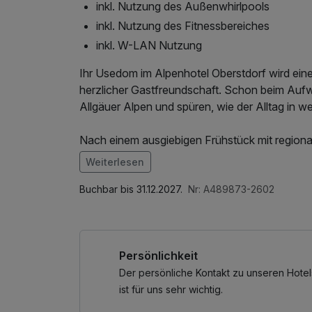
inkl. Nutzung des Außenwhirlpools
inkl. Nutzung des Fitnessbereiches
inkl. W-LAN Nutzung
Ihr Usedom im Alpenhotel Oberstdorf wird eine 
herzlicher Gastfreundschaft. Schon beim Aufw
Allgäuer Alpen und spüren, wie der Alltag in we
Nach einem ausgiebigen Frühstück mit region
Panoramapfade oder im Winter perfekt präpari
Weiterlesen
Ruhe und Erholung – ob in der Sauna mit Berg
Im Angebot enthalten
1 Flasche Mineralwasser, Saunabenutzung, Sa
Buchbar bis 31.12.2027.
Nr: A489873-2602
Abends lassen Sie den Tag bei feiner Küche u
Fitnessbereichs, Nutzung des Wellnessbereic
in den Bergen werden unvergesslich bleiben.
Öffentliches Internetterminal, Shuttleservic
Persönlichkeit
Der persönliche Kontakt zu unseren Hotel
ist für uns sehr wichtig.