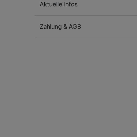
Aktuelle Infos
Zahlung & AGB
Ausstattung
Für 5 Tage
Doppelzimmer Komfort
2 Erwachsene und 1 Kind