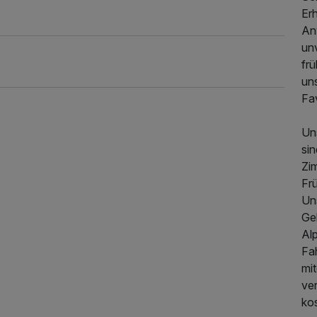
Er
An
un
fr
un
Fa
Un
si
391,00 €
p.P. ab
Zim
Fr
Un
Ge
Al
Fah
mi
ver
kos