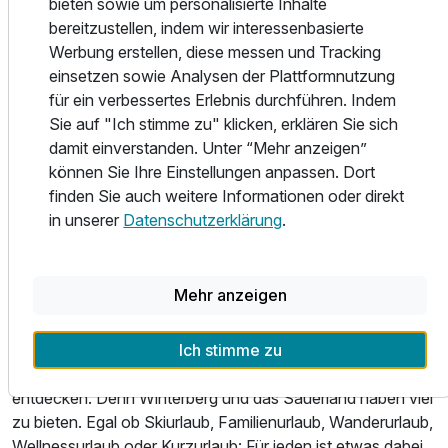
bieten sowie um personalisierte Inhalte
und jede Menge Abenteuer sind also garantiert.
bereitzustellen, indem wir interessenbasierte
Selbstverständlich bieten wir Ihnen auch
Ausstattung
Werbung erstellen, diese messen und Tracking
Unterstellmöglichkeiten für Ihr Motorrad, Ihr Fahrrad und
einsetzen sowie Analysen der Plattformnutzung
Ihre Skiausrüstung an. Bei uns brauchen Sie sich um nichts
Zusatznächte
für ein verbessertes Erlebnis durchführen. Indem
zu kümmern. Genießen Sie einfach Ihren Urlaub, den Rest
Sie auf "Ich stimme zu" klicken, erklären Sie sich
übernehmen wir.
damit einverstanden. Unter “Mehr anzeigen”
Für 2 Tage
104,00 €
p.P. ab
können Sie Ihre Einstellungen anpassen. Dort
Kleine Gäste sind bei uns ebenfalls herzlich willkommen.
finden Sie auch weitere Informationen oder direkt
Für sie haben wir sogar extra eine Kinderspielecke
in unserer
Datenschutzerklärung
.
eingerichtet. Hier kann auch bei schlechtem Wetter nach
Herzenslust gespielt und getobt werden. Aber auch
Erwachsene können sich dort gewiss vergnügen. Denn
Mehr anzeigen
neben reinen Kinderspielen gibt es auch etliche
Gesellschaftsspiele .
Ich stimme zu
Selbstverständlich gibt es rund um unser Hotel einiges zu
entdecken. Denn Winterberg und das Sauerland haben viel
zu bieten. Egal ob Skiurlaub, Familienurlaub, Wanderurlaub,
Wellnessurlaub oder Kurzurlaub: Für jeden ist etwas dabei.