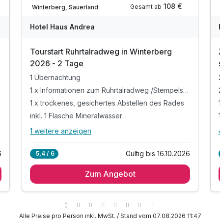
108 €
Gesamt ab
Winterberg, Sauerland
Hotel Haus Andrea
Tourstart Ruhrtalradweg in Winterberg
2026 - 2 Tage
1 Übernachtung
1 x Informationen zum Ruhrtalradweg /Stempelstelle
1 x trockenes, gesichertes Abstellen des Rades
inkl. 1 Flasche Mineralwasser
1 weitere anzeigen
Alle Inklusivleistungen
5 enthalten
Gültig bis 16.10.2026
6
5,4 / 6
1 Übernachtung
Zum Angebot
1 x Informationen zum Ruhrtalradweg
/Stempelstelle
1 x trockenes, gesichertes Abstellen des Rades
inkl. 1 Flasche Mineralwasser
Alle Preise pro Person inkl. MwSt. / Stand vom 07.08.2026 11:47