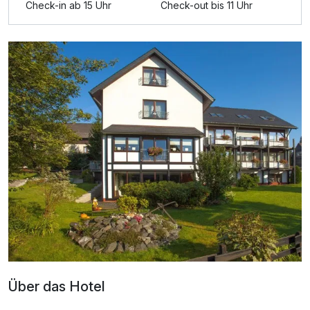
Check-in ab 15 Uhr
Check-out bis 11 Uhr
Zusatznächte
Für 2 Tage
86,00 €
p.P. ab
Dreibettzimmer
3 Erwachsene
Ausstattung
Zusatznächte
Über das Hotel
Für 2 Tage
84,50 €
p.P. ab