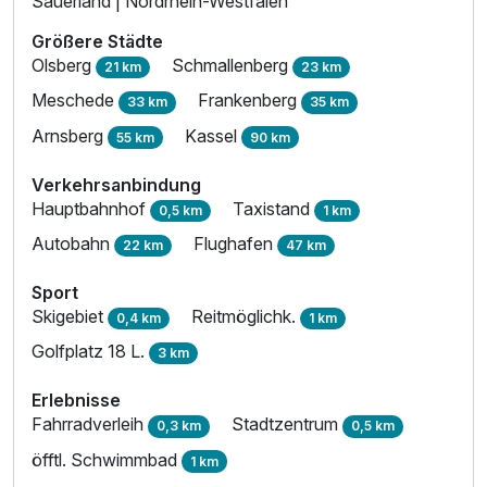
Sauerland | Nordrhein-Westfalen
Größere Städte
Olsberg
Schmallenberg
21 km
23 km
Meschede
Frankenberg
33 km
35 km
Arnsberg
Kassel
55 km
90 km
Verkehrsanbindung
Hauptbahnhof
Taxistand
0,5 km
1 km
Autobahn
Flughafen
22 km
47 km
Sport
Skigebiet
Reitmöglichk.
0,4 km
1 km
Golfplatz 18 L.
3 km
Erlebnisse
Fahrradverleih
Stadtzentrum
0,3 km
0,5 km
öfftl. Schwimmbad
1 km