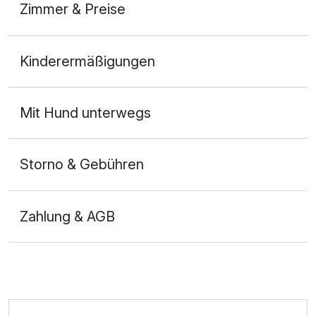
Zimmer & Preise
Doppelzimmer
Kinderermäßigungen
2 Erwachsene und 1 Kind
Mit Hund unterwegs
Storno & Gebühren
Zahlung & AGB
Ausstattung