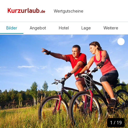
Wertgutscheine
Bilder
Angebot
Hotel
Lage
Weitere
1
1
/
/
19
19