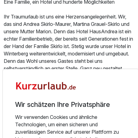
Eine Familie, ein Hotel und hunderte Möglichkeiten
Ihr Traumurlaub ist uns eine Herzensangelegenheit. Wir,
das sind Andrea Skirlo-Maurer, Martina Grauel-Skirlo und
unsere Mutter Marion. Denn das Hotel HausAndrea ist ein
Einzelzimmer
echter Familienbetrieb, der bereits seit Generationen fest in
1 Erwachsenen
der Hand der Familie Skirlo ist. Stetig wurde unser Hotel in
Winterberg weiterentwickelt, modernisiert und umgebaut.
Denn das Wohl unseres Gastes steht bei uns
selbstverständlich an erster Stelle. Ganz neu gestaltet
wurden beispielsweise jüngst unser großzügiger
Wellnessbereich mit der finnischen Sauna und das
hoteleigene Schwimmbad .
Wir schätzen Ihre Privatsphäre
Unser Hotel liegt nur etwa fünf Gehminuten vom
Winterberger Zentrum entfernt. Direkt vor unserem Haus
Wir verwenden Cookies und ähnliche
befindet sich einer der Zugänge zum Wanderparadies
Technologien, um einen sicheren und
Rothaarsteig und zum erlebnisreichen Winterberger
zuverlässigen Service auf unserer Plattform zu
Skikarussell mit 28 Liften und 32 Abfahrten. Entspannung