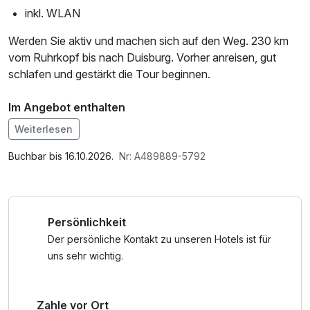
inkl. WLAN
Werden Sie aktiv und machen sich auf den Weg. 230 km
vom Ruhrkopf bis nach Duisburg. Vorher anreisen, gut
schlafen und gestärkt die Tour beginnen.
Im Angebot enthalten
1 Flasche Mineralwasser, W-LAN Nutzung /
Weiterlesen
Internetnutzung, kostenfreie Nutzung öffentl. Nahverkehr
Buchbar bis 16.10.2026.
Nr: A489889-5792
Persönlichkeit
Der persönliche Kontakt zu unseren Hotels ist für
uns sehr wichtig.
Zahle vor Ort