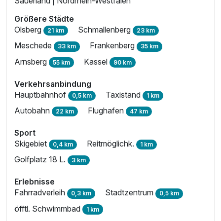
Sauerland | Nordrhein-Westfalen
Größere Städte
Olsberg
Schmallenberg
21 km
23 km
Meschede
Frankenberg
33 km
35 km
Arnsberg
Kassel
55 km
90 km
Verkehrsanbindung
Hauptbahnhof
Taxistand
0,5 km
1 km
Autobahn
Flughafen
22 km
47 km
Sport
Skigebiet
Reitmöglichk.
0,4 km
1 km
Golfplatz 18 L.
3 km
Erlebnisse
Fahrradverleih
Stadtzentrum
0,3 km
0,5 km
öfftl. Schwimmbad
1 km