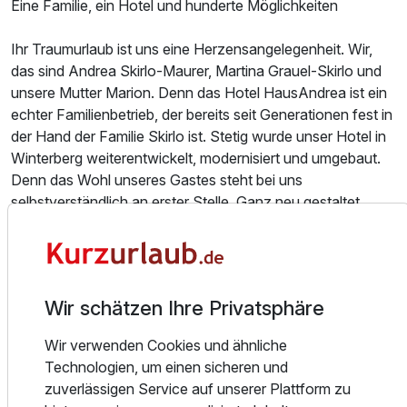
Eine Familie, ein Hotel und hunderte Möglichkeiten
Ihr Traumurlaub ist uns eine Herzensangelegenheit. Wir,
das sind Andrea Skirlo-Maurer, Martina Grauel-Skirlo und
unsere Mutter Marion. Denn das Hotel HausAndrea ist ein
Einzelzimmer
echter Familienbetrieb, der bereits seit Generationen fest in
1 Erwachsenen
der Hand der Familie Skirlo ist. Stetig wurde unser Hotel in
Winterberg weiterentwickelt, modernisiert und umgebaut.
Denn das Wohl unseres Gastes steht bei uns
selbstverständlich an erster Stelle. Ganz neu gestaltet
wurden beispielsweise jüngst unser großzügiger
Wellnessbereich mit der finnischen Sauna und das
hoteleigene Schwimmbad .
Wir schätzen Ihre Privatsphäre
Unser Hotel liegt nur etwa fünf Gehminuten vom
Winterberger Zentrum entfernt. Direkt vor unserem Haus
Wir verwenden Cookies und ähnliche
befindet sich einer der Zugänge zum Wanderparadies
Technologien, um einen sicheren und
Rothaarsteig und zum erlebnisreichen Winterberger
zuverlässigen Service auf unserer Plattform zu
Skikarussell mit 28 Liften und 32 Abfahrten. Entspannung