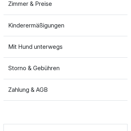
Zimmer & Preise
Doppelzimmer
Kinderermäßigungen
2 Erwachsene und 1 Kind
Mit Hund unterwegs
Storno & Gebühren
Zahlung & AGB
Ausstattung