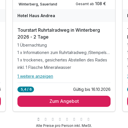
108 €
Gesamt ab
Winterberg, Sauerland
Hotel Haus Andrea
Tourstart Ruhrtalradweg in Winterberg
2026 - 2 Tage
1 Übernachtung
1 x Informationen zum Ruhrtalradweg /Stempelstelle
1 x trockenes, gesichertes Abstellen des Rades
inkl. 1 Flasche Mineralwasser
1 weitere anzeigen
Alle Inklusivleistungen
5 enthalten
Gültig bis 16.10.2026
6
5,4 / 6
1 Übernachtung
Zum Angebot
1 x Informationen zum Ruhrtalradweg
/Stempelstelle
1 x trockenes, gesichertes Abstellen des Rades
inkl. 1 Flasche Mineralwasser
Alle Preise pro Person inkl. MwSt.