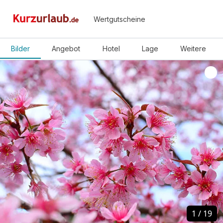
Wertgutscheine
Bilder
Angebot
Hotel
Lage
Weitere
1
1
/
/
19
19