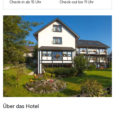
Check-in ab 15 Uhr
Check-out bis 11 Uhr
Zusatznächte
Für 4 Tage
285,50 €
p.P. ab
Dreibettzimmer
3 Erwachsene
Ausstattung
Zusatznächte
Über das Hotel
Für 4 Tage
276,50 €
p.P. ab