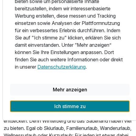
bieten sowie um personalisierte Inhalte
und jede Menge Abenteuer sind also garantiert.
bereitzustellen, indem wir interessenbasierte
Selbstverständlich bieten wir Ihnen auch
Ausstattung
Werbung erstellen, diese messen und Tracking
Unterstellmöglichkeiten für Ihr Motorrad, Ihr Fahrrad und
einsetzen sowie Analysen der Plattformnutzung
Ihre Skiausrüstung an. Bei uns brauchen Sie sich um nichts
Zusatznächte
für ein verbessertes Erlebnis durchführen. Indem
zu kümmern. Genießen Sie einfach Ihren Urlaub, den Rest
Sie auf "Ich stimme zu" klicken, erklären Sie sich
übernehmen wir.
damit einverstanden. Unter “Mehr anzeigen”
Für 4 Tage
338,00 €
p.P. ab
können Sie Ihre Einstellungen anpassen. Dort
Kleine Gäste sind bei uns ebenfalls herzlich willkommen.
finden Sie auch weitere Informationen oder direkt
Für sie haben wir sogar extra eine Kinderspielecke
in unserer
Datenschutzerklärung
.
eingerichtet. Hier kann auch bei schlechtem Wetter nach
Herzenslust gespielt und getobt werden. Aber auch
Erwachsene können sich dort gewiss vergnügen. Denn
Vierbettzimmer
Mehr anzeigen
neben reinen Kinderspielen gibt es auch etliche
4 Erwachsene
Gesellschaftsspiele .
Ich stimme zu
Ausstattung
Selbstverständlich gibt es rund um unser Hotel einiges zu
entdecken. Denn Winterberg und das Sauerland haben viel
zu bieten. Egal ob Skiurlaub, Familienurlaub, Wanderurlaub,
Zusatznächte
Wellnessurlaub oder Kurzurlaub: Für jeden ist etwas dabei.