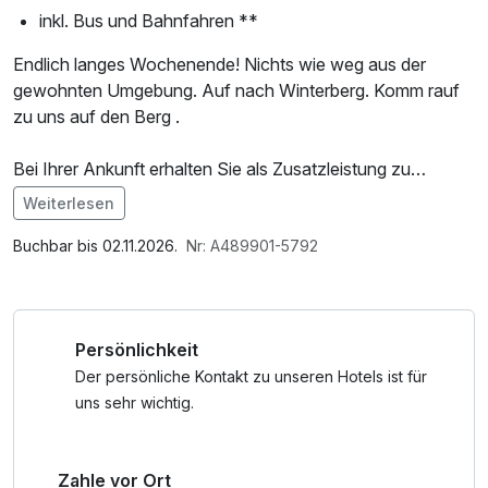
inkl. Bus und Bahnfahren **
Endlich langes Wochenende! Nichts wie weg aus der
gewohnten Umgebung. Auf nach Winterberg. Komm rauf
zu uns auf den Berg .
Bei Ihrer Ankunft erhalten Sie als Zusatzleistung zu
unseren eigenen vorstehend aufgeführten Leistungen die *
Weiterlesen
Sauerland Sommer Card - Von April bis Oktober die Ihnen
Im Angebot enthalten
zahlreiche kostenlos Vorteile und Leistungen der
1 Flasche Mineralwasser, W-LAN Nutzung /
Buchbar bis 02.11.2026.
Nr: A489901-5792
Beteiligten Leistungspartner bietet. Nähere Informationen
Internetnutzung, kostenfreie Nutzung öffentl. Nahverkehr
erhalten Sie zusammen mit der Sauerland Sommer Card im
Netz und bei der Ankunft. Mit der Sauerland Sommer Card
Persönlichkeit
kannst Du z.B. Sommerrodeln, im Kletterwald turnen, Golf
spielen, Biathlon-Schießen, Schwimmen, Bowlen und alles
Der persönliche Kontakt zu unseren Hotels ist für
weitere, was sonst noch in Deinen Urlaub passt.
uns sehr wichtig.
**gilt nicht für An-und Abreise
Zahle vor Ort