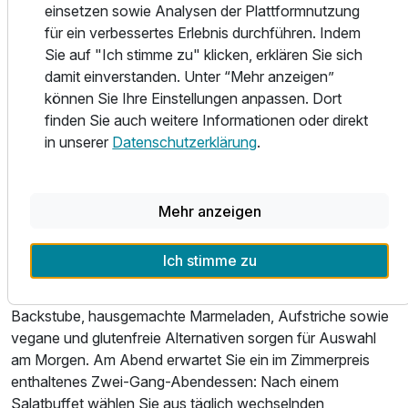
einsetzen sowie Analysen der Plattformnutzung
ausgerichtet. Viele Zimmer verfügen über einen Balkon,
für ein verbessertes Erlebnis durchführen. Indem
teilweise mit direktem oder seitlichem Blick auf die Elbe. Je
Sie auf "Ich stimme zu" klicken, erklären Sie sich
nach Kategorie wohnen Sie im Doppelzimmer, im
damit einverstanden. Unter “Mehr anzeigen”
Superiorzimmer, in Familienzimmern oder in großzügigeren
können Sie Ihre Einstellungen anpassen. Dort
Lösungen für mehrere Gäste. Auch preisbewusste Zimmer
finden Sie auch weitere Informationen oder direkt
für kurze Aufenthalte stehen zur Verfügung. So finden
in unserer
Datenschutzerklärung
.
Paare, Familien und Wanderreisende eine passende
Unterkunft für Ihre Auszeit in Rathen.
Essen und Trinken
Mehr anzeigen
Der Tag beginnt im Zeitgeist Rathen by STEIGER Hotels
mit einem Frühstücksbuffet, das eine gute Grundlage für
Ich stimme zu
Wanderungen, Ausflüge und entspannte Stunden an der
Elbe bietet. Frische Brötchen und Brot aus der eigenen
Backstube, hausgemachte Marmeladen, Aufstriche sowie
vegane und glutenfreie Alternativen sorgen für Auswahl
am Morgen. Am Abend erwartet Sie ein im Zimmerpreis
enthaltenes Zwei-Gang-Abendessen: Nach einem
Salatbuffet wählen Sie aus täglich wechselnden