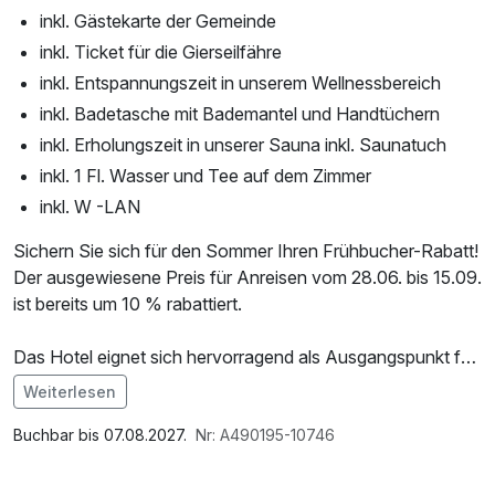
inkl. Gästekarte der Gemeinde
inkl. Ticket für die Gierseilfähre
inkl. Entspannungszeit in unserem Wellnessbereich
inkl. Badetasche mit Bademantel und Handtüchern
inkl. Erholungszeit in unserer Sauna inkl. Saunatuch
inkl. 1 Fl. Wasser und Tee auf dem Zimmer
inkl. W -LAN
Sichern Sie sich für den Sommer Ihren Frühbucher-Rabatt!
Der ausgewiesene Preis für Anreisen vom 28.06. bis 15.09.
ist bereits um 10 % rabattiert.
Das Hotel eignet sich hervorragend als Ausgangspunkt für
Wanderungen in die Sächsische Schweiz. Es liegt am Rand
Weiterlesen
des Kurorts Rathen und bietet Ruhe und Erholung –
gleichzeitig befinden sich zahlreiche Ausflugsziele in
Buchbar bis 07.08.2027.
Nr: A490195-10746
unmittelbarer Nähe. Die berühmte Basteiaussicht ist zu Fuß
in etwa einer halben Stunde erreichbar. Nach einer