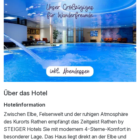
Über das Hotel
Hotelinformation
Ausstattung
Zwischen Elbe, Felsenwelt und der ruhigen Atmosphäre
des Kurorts Rathen empfängt das Zeitgeist Rathen by
Für 3 Tage
99,00 €
p.P. ab
STEIGER Hotels Sie mit modernem 4-Sterne-Komfort in
besonderer Lage. Das Haus liegt direkt an der Elbe und