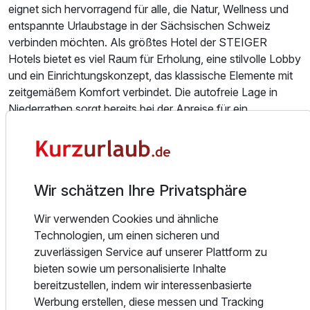
eignet sich hervorragend für alle, die Natur, Wellness und
entspannte Urlaubstage in der Sächsischen Schweiz
verbinden möchten. Als größtes Hotel der STEIGER
Doppelzimmer Standard
Hotels bietet es viel Raum für Erholung, eine stilvolle Lobby
2 Erwachsene und 1 Kind
und ein Einrichtungskonzept, das klassische Elemente mit
zeitgemäßem Komfort verbindet. Die autofreie Lage in
Niederrathen sorgt bereits bei der Anreise für ein
Ausstattung
besonderes Urlaubsgefühl: Vom Ortsteil Oberrathen bringt
Sie die motorlose Gierseilfähre über die Elbe – mit Blick auf
Für 3 Tage
89,00 €
p.P. ab
die Felsenlandschaft des Nationalparks. Gleichzeitig sind
Sie ganz nah an den wichtigsten Ausflugszielen der
Wir schätzen Ihre Privatsphäre
Region, darunter die Bastei, die Sie zu Fuß in etwa 30
Minuten erreichen.
Wir verwenden Cookies und ähnliche
Zimmerinformation
Technologien, um einen sicheren und
zuverlässigen Service auf unserer Plattform zu
Die Zimmer im Zeitgeist Rathen by STEIGER Hotels
bieten sowie um personalisierte Inhalte
schaffen einen angenehmen Rückzugsort nach aktiven
bereitzustellen, indem wir interessenbasierte
Tagen in der Natur. Sie sind klassisch eingerichtet,
Werbung erstellen, diese messen und Tracking
klimatisiert und auf einen entspannten Aufenthalt