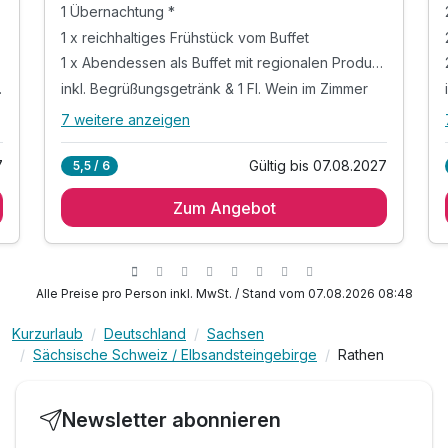
entdecken
1 Übernachtung *
1 x reichhaltiges Frühstück vom Buffet
1 x Abendessen als Buffet mit regionalen Produkten
sser im Zimmer
inkl. Begrüßungsgetränk & 1 Fl. Wein im Zimmer
7 weitere anzeigen
Alle Inklusivleistungen
11 enthalten
7
Gültig bis 07.08.2027
5,5 / 6
1 Übernachtung *
Zum Angebot
1 x reichhaltiges Frühstück vom Buffet
1 x Abendessen als Buffet mit regionalen
Produkten
inkl. Begrüßungsgetränk & 1 Fl. Wein im Zimmer
Alle Preise pro Person inkl. MwSt. / Stand vom 07.08.2026 08:48
inkl. Gästekarte Kurort Rathen
inkl. Ticket für die Gierseilfähre
Kurzurlaub
Deutschland
Sachsen
Sächsische Schweiz / Elbsandsteingebirge
Rathen
inkl. Entspannungszeit in unserem
Wellnessbereich
inkl. Badetasche mit Bademantel und
Newsletter abonnieren
Handtüchern