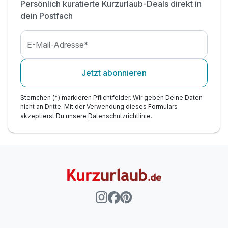
inkl. Erholungszeit in unserer Sauna inkl.
Persönlich kuratierte Kurzurlaub-Deals direkt in
Saunatuch
dein Postfach
inkl. Tee und 1 Fl. Wasser auf dem Zimmer
inkl. W -LAN
E-Mail-Adresse*
Jetzt abonnieren
Sternchen (*) markieren Pflichtfelder. Wir geben Deine Daten
nicht an Dritte. Mit der Verwendung dieses Formulars
akzeptierst Du unsere
Datenschutzrichtlinie
.