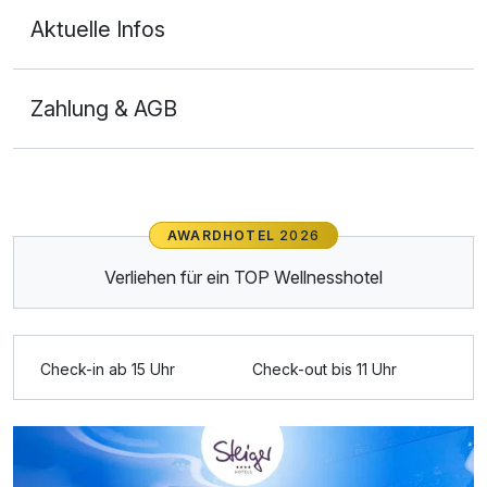
Aktuelle Infos
Zahlung & AGB
Ausstattung
AWARDHOTEL
2026
Für 3 Tage
99,00 €
p.P. ab
Verliehen für ein TOP Wellnesshotel
Check-in ab 15 Uhr
Check-out bis 11 Uhr
Doppelzimmer mit Balkon / Terrasse
2 Erwachsene und 1 Kind