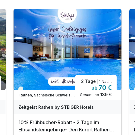
2 Tage
| 1 Nacht
70 €
ab
Viele Termine frei
139 €
Gesamt ab
Rathen, Sächsische Schweiz / Elbsandsteingebirge
A
WAR
W
Zeitgeist Rathen by STEIGER Hotels
D
202
2
10% Frühbucher-Rabatt - 2 Tage im
6
6
Elbsandsteingebirge- Den Kurort Rathen