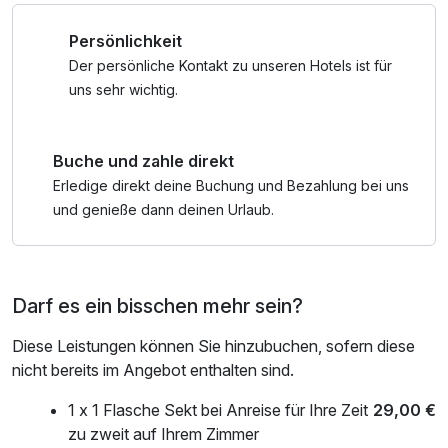
Wanderung lädt der Wellness-Bereich mit großem Pool und
Persönlichkeit
Wellnessterrasse zur Entspannung ein.
Der persönliche Kontakt zu unseren Hotels ist für
Ein besonderes Erlebnis auf dem Weg in den Urlaub ist die
uns sehr wichtig.
Gierseilfähre im Kurort Rathen. Die Fähre verbindet die
Ortsteile Ober- und Niederrathen. Die Anreise erfolgt mit
Buche und zahle direkt
dem Zug oder dem Auto nach Oberrathen. Von dort bringt
die motorlose Fähre Gäste mit Blick auf die Felsenwelt des
Erledige direkt deine Buchung und Bezahlung bei uns
Nationalparks Sächsische Schweiz nach Niederrathen, wo
und genieße dann deinen Urlaub.
das Elbschlösschen idyllisch gelegen ist.
Rathen ist ein Luftkurort und darf nicht mit dem Auto
Darf es ein bisschen mehr sein?
befahren werden.
Kostenpflichtige Parkmöglichkeiten befinden sich in
Diese Leistungen können Sie hinzubuchen, sofern diese
Oberrathen.
nicht bereits im Angebot enthalten sind.
Die Anfahrt ist nur über Oberrathen möglich.
1 x 1 Flasche Sekt bei Anreise für Ihre Zeit
29,00 €
Anschließend erfolgt die Überfahrt mit der Fähre. Bitte
zu zweit auf Ihrem Zimmer