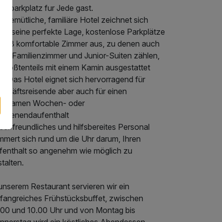
vatparkplatz fur Jede gast.
 gemütliche, familiäre Hotel zeichnet sich
rch seine perfekte Lage, kostenlose Parkplätze
d 38 komfortable Zimmer aus, zu denen auch
ige Familienzimmer und Junior-Suiten zählen,
 größtenteils mit einem Kamin ausgestattet
d. Das Hotel eignet sich hervorragend für
schäftsreisende aber auch für einen
holsamen Wochen- oder
chenendaufenthalt
er freundliches und hilfsbereites Personal
mmert sich rund um die Uhr darum, Ihren
fenthalt so angenehm wie möglich zu
talten.
unserem Restaurant servieren wir ein
fangreiches Frühstücksbuffet, zwischen
.00 und 10.00 Uhr und von Montag bis