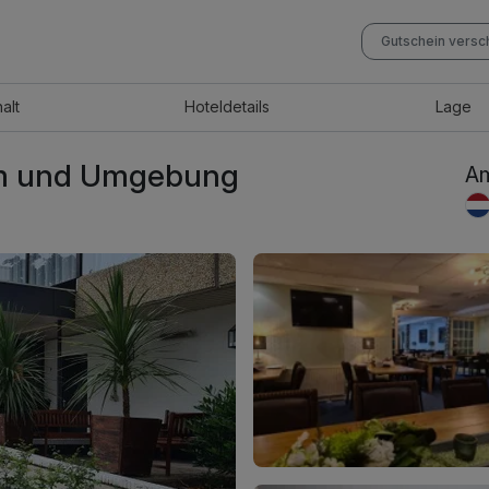
Gutschein vers
halt
Hotel
details
Lage
am und Umgebung
Am