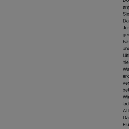
Do
an
Si
Da
Jun
ge
240,00 €
p.P. ab
Ba
un
Ui
hi
Wa
er
ver
bet
Wi
la
At
Da
Fl