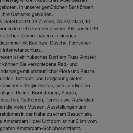
nnerstag wird ein köstliches Abendessen
geboten. In unserer gemütlichen Bar können
e Ihre Getränke genießen.
s Hotel besitzt 38 Zimmer, 23 Standard, 10
ior suite und 5 FamilienZimmer. Alle unsere 38
mütlichen Zimmer haben ein eigenes
dezimmer mit Bad bzw. Dusche, Fernsehen
d Internetanschluss.
thoorn ist ein hübsches Dorf am Fluss Amstel;
er können Sie verschiedene Rad- und
nderwege mit erstaunlicher Flora und Fauna
kunden. Uithoorn und Umgebung bieten
schiedene Möglichkeiten, sich sportlich zu
ätigen: Reiten, Bootstouren, Segeln,
ndsurfen, Radfahren, Tennis usw. Außerdem
den die vielen Museen, Ausstellungen und
traktionen in der Nähe zu einem Besuch ein.
s Amsterdam Hotel Uithoorn ist nur 9 km vom
ughafen Amsterdam-Schiphol entfernt.