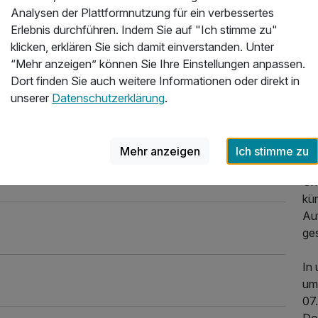
Pri
Analysen der Plattformnutzung für ein verbessertes
Das
Erlebnis durchführen. Indem Sie auf "Ich stimme zu"
du
klicken, erklären Sie sich damit einverstanden. Unter
un
“Mehr anzeigen” können Sie Ihre Einstellungen anpassen.
ein
Dort finden Sie auch weitere Informationen oder direkt in
die
unserer
Datenschutzerklärung
.
sin
Ge
er
Mehr anzeigen
Ich stimme zu
Wo
Uns
kü
Au
ges
In 
um
07