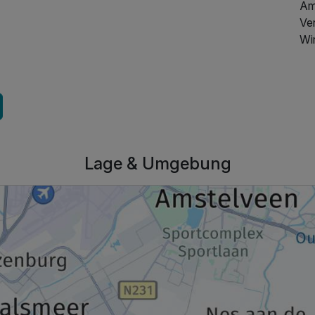
Ams
Ve
Wi
Lage & Umgebung
350,00 €
p.P. ab