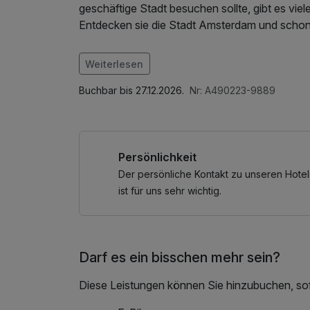
geschäftige Stadt besuchen sollte, gibt es viele
Entdecken sie die Stadt Amsterdam und sch
Im Angebot enthalten
Weiterlesen
Parkplatz, W-LAN Nutzung / Internetnutzung, 
Buchbar bis 27.12.2026.
Nr: A490223-9889
Persönlichkeit
Der persönliche Kontakt zu unseren Hotel
ist für uns sehr wichtig.
Darf es ein bisschen mehr sein?
Diese Leistungen können Sie hinzubuchen, sofe