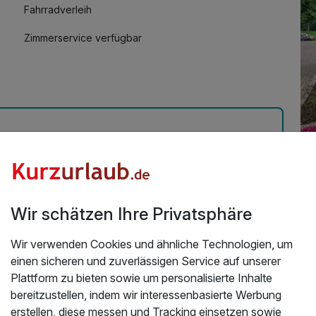
Fahrradverleih
Zimmerservice verfügbar
Üb
 auch deutsch, Sehr sauber und sehr leckeres Frühstück
Wi
Wir schätzen Ihre Privatsphäre
.2024
Uns
Am
Wir verwenden Cookies und ähnliche Technologien, um
bef
einen sicheren und zuverlässigen Service auf unserer
Nie
Plattform zu bieten sowie um personalisierte Inhalte
öff
bereitzustellen, indem wir interessenbasierte Werbung
Da
erstellen, diese messen und Tracking einsetzen sowie