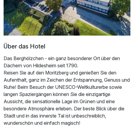
Über das Hotel
Das Berghölzchen - ein ganz besonderer Ort über den
Dächern von Hildesheim seit 1790.
Ausstattung
Reisen Sie auf den Moritzberg und genießen Sie den
Aufenthalt, ganz im Zeichen der Entspannung, Genuss und
Für 4 Tage
493,50 €
p.P. ab
Ruhe! Beim Besuch der UNESCO-Weltkulturerbe sowie
langen Spaziergängen können Sie die einzigartige
Aussicht, die sensationelle Lage im Grünen und eine
besondere Atmosphäre erleben. Der beste Blick über die
Stadt und in das innerste Tal ist unbeschreiblich,
Doppelzimmer Komfort
wunderschön und einfach magisch!
2 Erwachsene und 1 Kind