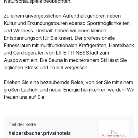
Naturschauspiele beobachten.
Ausstattung
Zu einem unvergesslichen Aufenthalt gehören neben
Für 4 Tage
463,50 €
p.P. ab
Kultur und Erkundungstouren ebenso Sportmöglichkeiten
und Wellness. Deshalb haben wir einen kleinen
Entspannungsort für Sie kreiert. Der professionelle
Fitnessraum mit multifunktionalen Kraftgeräten, Hantelbank
und Cardiogeräten von LIFE FITNESS lädt zum
Auspowern ein. Die Sauna in mediterranem Stil lässt Sie
Einzelzimmer Komfort
jeglichen Stress und Trubel vergessen.
1 Erwachsenen
Erleben Sie eine bezaubernde Reise, von der Sie mit einem
großen Lächeln und neuer Energie heimkehren werden! Wir
freuen uns auf Sie!
Teil der Kette
halbersbacher.privathotels