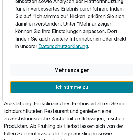
einsetzen sowie Analysen der Plattformnutzung
berühmten Darstellern. Noch in dieser Zeit kaufte die Stadt
für ein verbessertes Erlebnis durchführen. Indem
das Hotel.
Sie auf "Ich stimme zu" klicken, erklären Sie sich
damit einverstanden. Unter “Mehr anzeigen”
Doppelzimmer Superior
Heute können Sie einen wunderschönen Urlaub an diesem
können Sie Ihre Einstellungen anpassen. Dort
2 Erwachsene und 1 Kind
Ort verbringen und in eine Welt voller Geschichte und Kultur
finden Sie auch weitere Informationen oder direkt
eintauchen. Das Berghölzchen ist durch seine perfekte
in unserer
Datenschutzerklärung
.
Lage in Hildesheim und unweit von Hannover ideal für
einen Städtetrip.
Mehr anzeigen
Das 4-Sterne-Hotel hat mit seinen 78 komfortablen
Zimmern in unterschiedlichen Kategorien einen Wohlfühlort
Ich stimme zu
für alle Kurzurlauber geschaffen. Unsere Zimmer bieten
Ihnen in stilvollem Ambiente eine ausgezeichnete
Ausstattung. Ein kulinarisches Erlebnis erfahren Sie im
lichtdurchfluteten Restaurant und genießen eine
abwechslungsreiche Küche mit erstklassigen, frischen
Produkten. Ab Frühling bis Herbst lassen sich von der
tollen Sonnenterasse die Tage ausklingen sowie