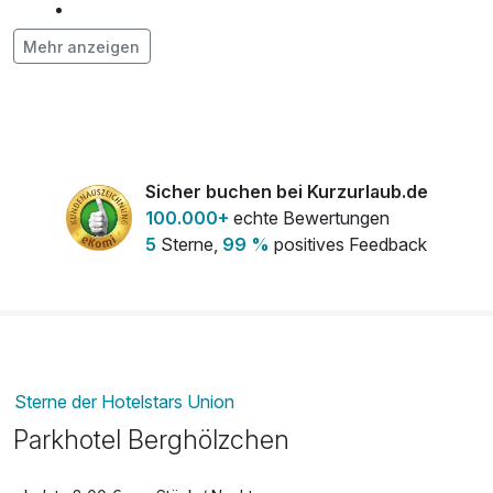
Flasche Rotwein 0,75 l
28,50 €
Mehr anzeigen
pro Stück
Flasche Sekt 0,75 l
22,50 €
pro Stück
Sicher buchen bei Kurzurlaub.de
100.000+
echte Bewertungen
Flasche Weißwein 0,75 l
26,50 €
5
Sterne,
99 %
positives Feedback
pro Stück
Frühstück aufs Zimmer
10,00 €
pro Person
Obsteller
8,00 €
pro Stück
Sterne der Hotelstars Union
Parkhotel Berghölzchen
Strauß Blumen
20,00 €
pro Zimmer