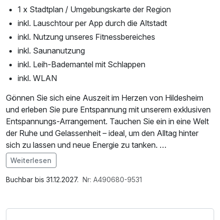
1 x Stadtplan / Umgebungskarte der Region
inkl. Lauschtour per App durch die Altstadt
inkl. Nutzung unseres Fitnessbereiches
inkl. Saunanutzung
inkl. Leih-Bademantel mit Schlappen
inkl. WLAN
Gönnen Sie sich eine Auszeit im Herzen von Hildesheim
und erleben Sie pure Entspannung mit unserem exklusiven
Entspannungs-Arrangement. Tauchen Sie ein in eine Welt
der Ruhe und Gelassenheit – ideal, um den Alltag hinter
sich zu lassen und neue Energie zu tanken.
Lassen Sie sich von der wohltuenden Ganzkörpermassage
Weiterlesen
und einer Atmosphäre der völligen Erholung verwöhnen.
Im Angebot enthalten
Zur Entspannung wartet ebenfalls unsere hauseigene
1 Flasche Mineralwasser, Saunabenutzung, Nutzung des
Buchbar bis 31.12.2027.
Nr: A490680-9531
Sauna auf Sie. Genehmigen Sie sich, Ihrer Haut und Ihrem
Fitnessbereichs, W-LAN Nutzung / Internetnutzung
Immunsystem eine Erholungspause, damit Sie frisch
gestärkt wieder in den Alltag starten können.