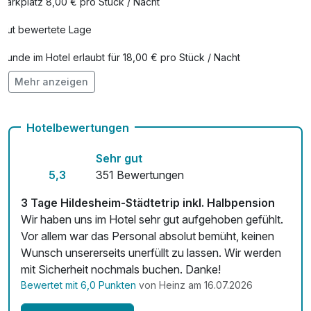
Parkplatz 8,00 € pro Stück / Nacht
Gut bewertete Lage
Hunde im Hotel erlaubt für 18,00 € pro Stück / Nacht
Mehr anzeigen
Auch vegetarische Speisen
Fitnessgeräte stehen bereit
Hotelbewertungen
Kostenloses W-LAN
Sehr gut
Zimmerservice verfügbar
5,3
351 Bewertungen
Mit Hotelbar
3 Tage Hildesheim-Städtetrip inkl. Halbpension
Wir haben uns im Hotel sehr gut aufgehoben gefühlt.
Vor allem war das Personal absolut bemüht, keinen
Wunsch unsererseits unerfüllt zu lassen. Wir werden
mit Sicherheit nochmals buchen. Danke!
Bewertet mit 6,0 Punkten
von Heinz am 16.07.2026