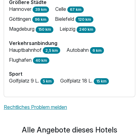
Größere Städte
Hannover
Celle
39 km
67 km
Göttingen
Bielefeld
96 km
120 km
Magdeburg
Leipzig
150 km
240 km
Verkehrsanbindung
Hauptbahnhof
Autobahn
2,5 km
6 km
Flughafen
40 km
Sport
Golfplatz 9 L.
Golfplatz 18 L.
5 km
15 km
Rechtliches Problem melden
Alle Angebote dieses Hotels