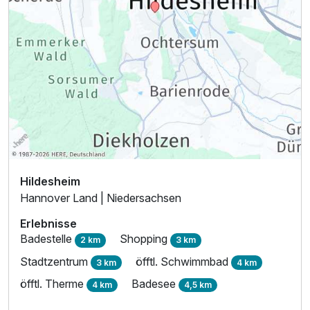
Hildesheim
Hannover Land | Niedersachsen
Erlebnisse
Badestelle
Shopping
2 km
3 km
Stadtzentrum
öfftl. Schwimmbad
3 km
4 km
öfftl. Therme
Badesee
4 km
4,5 km