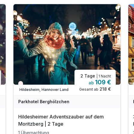
2 Tage
| 1 Nacht
109 €
ab
Wieder frei ab November
218 €
Gesamt ab
Hildesheim, Hannover Land
Parkhotel Berghölzchen
Hildesheimer Adventszauber auf dem
Moritzberg | 2 Tage
1 Übernachtung