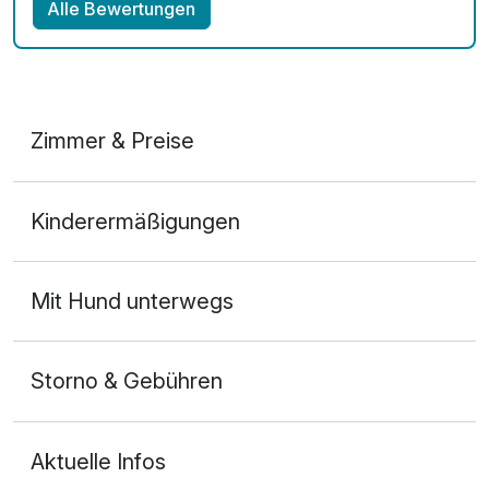
Alle Bewertungen
Zimmer & Preise
Doppelzimmer French Bett
Kinderermäßigungen
2 Erwachsene
Mit Hund unterwegs
Storno & Gebühren
Aktuelle Infos