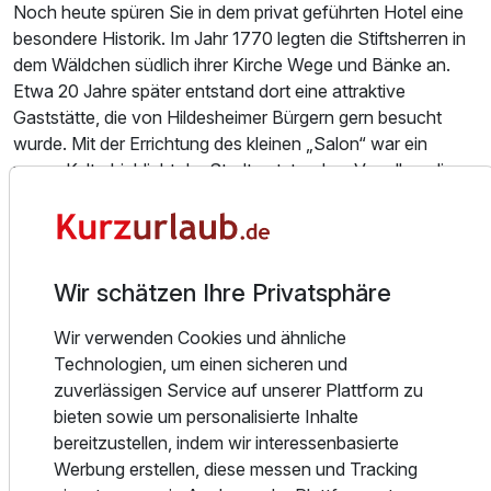
Noch heute spüren Sie in dem privat geführten Hotel eine
besondere Historik. Im Jahr 1770 legten die Stiftsherren in
dem Wäldchen südlich ihrer Kirche Wege und Bänke an.
Etwa 20 Jahre später entstand dort eine attraktive
Gaststätte, die von Hildesheimer Bürgern gern besucht
wurde. Mit der Errichtung des kleinen „Salon“ war ein
neues Kulturhighlight der Stadt entstanden. Vor allem die
Tanzgesellschaften fanden hier Ihr zweites zu Hause.
„Prager Musikanten“ im Sommer und „Janischarenmusik“
ab 1802 sorgten für beste musikalische Unterhaltung. 1805
spielten im „Hölzchen“ die Musiker der in Hildesheim in
Wir schätzen Ihre Privatsphäre
Garnison liegenden preußischen Soldaten.
Wir verwenden Cookies und ähnliche
Zusammen mit dem ehemals kirchlichen Wald wurde das
Technologien, um einen sicheren und
Ausstattung
Berghölzchen später Eigentum der Klosterkammer. Im
zuverlässigen Service auf unserer Plattform zu
Jahre 1843 bildete sich ein Ausschuss zur Verschönerung
bieten sowie um personalisierte Inhalte
des Berghölzchens und schon bald erstrahlte es in neuem
Für 4 Tage
441,00 €
p.P. ab
bereitzustellen, indem wir interessenbasierte
Glanz. Von 1849 bis 1872 spielte in einem Steinbruch hinter
Werbung erstellen, diese messen und Tracking
dem Wirtshaus das Sommertheater „Tivoli“ mit vielen