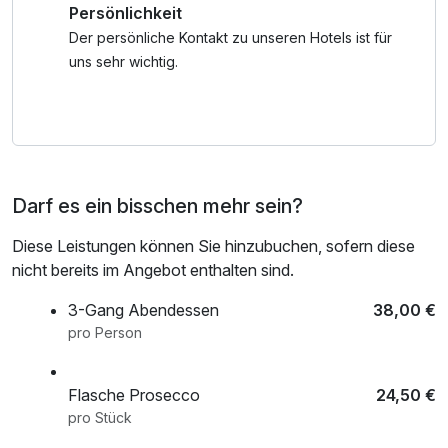
Persönlichkeit
Verbringen Sie entspannte Stunden in der historischen
Stadt Hildesheim und genießen Sie das perfekte
Der persönliche Kontakt zu unseren Hotels ist für
Zusammenspiel von Natur, Kultur und Erholung. Ihr
uns sehr wichtig.
Moment der Ruhe wartet – nur einen Schritt entfernt.
Wir freuen uns auf Sie!
Darf es ein bisschen mehr sein?
Diese Leistungen können Sie hinzubuchen, sofern diese
nicht bereits im Angebot enthalten sind.
3-Gang Abendessen
38,00 €
pro Person
Flasche Prosecco
24,50 €
pro Stück