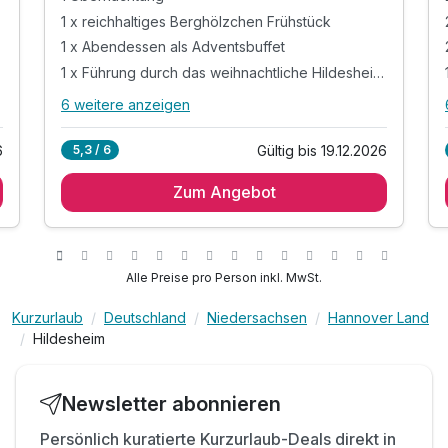
1 x reichhaltiges Berghölzchen Frühstück
1 x Abendessen als Adventsbuffet
1 x Führung durch das weihnachtliche Hildesheim**
6 weitere anzeigen
Alle Inklusivleistungen
10 enthalten
6
Gültig bis 19.12.2026
5,3 / 6
1 Übernachtung
Zum Angebot
1 x reichhaltiges Berghölzchen Frühstück
1 x Abendessen als Adventsbuffet
1 x Führung durch das weihnachtliche
Hildesheim**
Alle Preise pro Person inkl. MwSt.
1 x Tasse Glühwein während der Führung
1 x Stadtplan / Umgebungskarte der Region
Kurzurlaub
Deutschland
Niedersachsen
Hannover Land
Hildesheim
1 x Flasche Mineralwasser auf dem Zimmer
inkl. Nutzung unseres Fitnessbereiches
inkl. Nutzung der mediterranen Sauna
Newsletter abonnieren
inkl. Wlan Nutzung
Persönlich kuratierte Kurzurlaub-Deals direkt in