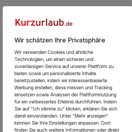
Stornobedingungen
Allgemeine Geschäftsbedingungen
Wir schätzen Ihre Privatsphäre
Wir verwenden Cookies und ähnliche
Technologien, um einen sicheren und
zuverlässigen Service auf unserer Plattform zu
Aktuelle Infos des Hotels
bieten sowie um personalisierte Inhalte
bereitzustellen, indem wir interessenbasierte
Zur Zeit entsteht zwischen den Hotels Diva Spa
Werbung erstellen, diese messen und Tracking
und Olymp 4 der Apartmentkomplex BALTIC WAVE
einsetzen sowie Analysen der Plattformnutzung
mit 468 Appartements auf 14 Etagen. Als
für ein verbessertes Erlebnis durchführen. Indem
langjähriger Premium-Partner der Olymp-
Sie auf "Ich stimme zu" klicken, erklären Sie sich
Hotelgruppe ist es uns gelungen für Ihre Gäste die
damit einverstanden. Unter “Mehr anzeigen”
Garantie zu erhalten, dass sie Zimmer erhalten
Weiterlesen
können Sie Ihre Einstellungen anpassen. Dort
werden, die von der Baustelle a
finden Sie auch weitere Informationen oder direkt