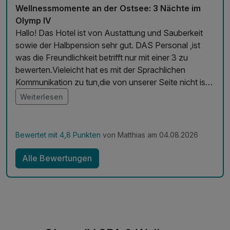
Wellnessmomente an der Ostsee: 3 Nächte im
Olymp IV
Hallo! Das Hotel ist von Austattung und Sauberkeit
sowie der Halbpension sehr gut. DAS Personal ,ist
was die Freundlichkeit betrifft nur mit einer 3 zu
bewerten.Vieleicht hat es mit der Sprachlichen
Kommunikation zu tun,die von unserer Seite nicht ist.
Fazit Wir würden das Hotel bei o.genanter
Weiterlesen
Verbesserung wieder Buchen. Mfg
Bewertet mit 4,8 Punkten
von Matthias am 04.08.2026
Alle Bewertungen