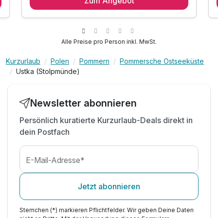
Zum Angebot
2 x reichhaltiges Frühstück vom Buffet
inkl. Wellness-Bereich mit Schwimmbad
inkl. Dampf und Trockensauna
inkl. Wanderstöcke-Verleih
Alle Preise pro Person inkl. MwSt.
inkl. WLAN Nutzung im Hotel
Kurzurlaub
Polen
Pommern
Pommersche Ostseeküste
inkl. Nutzung der Trinkwasserspender (auf
Ustka (Stolpmünde)
Etagen)
Newsletter abonnieren
Persönlich kuratierte Kurzurlaub-Deals direkt in
dein Postfach
E-Mail-Adresse*
Jetzt abonnieren
Sternchen (*) markieren Pflichtfelder. Wir geben Deine Daten