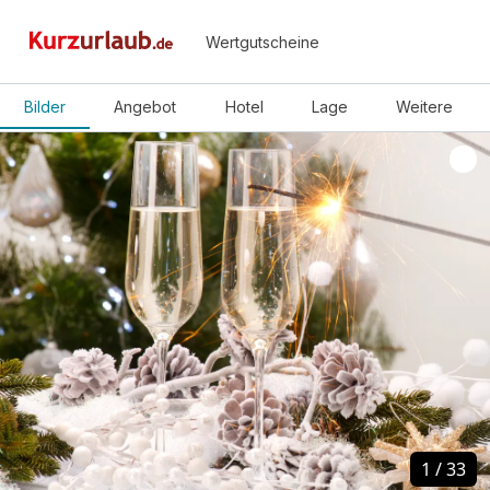
Wertgutscheine
Bilder
Angebot
Hotel
Lage
Weitere
1
1
/
/
33
33