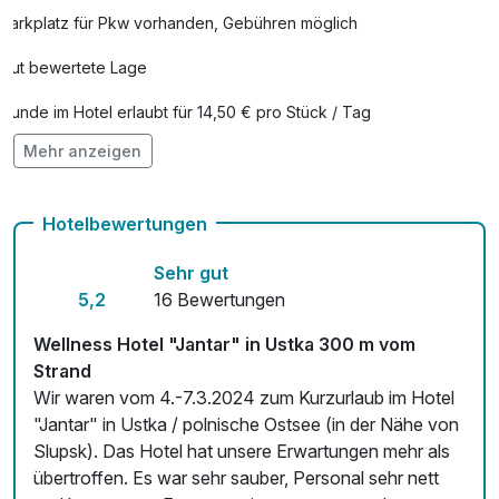
Romantisch dekoriertes Zimmer
15,00 €
Parkplatz für Pkw vorhanden, Gebühren möglich
pro Zimmer
Gut bewertete Lage
Rückenmassage
35,00 €
pro Person (25 Minuten)
Hunde im Hotel erlaubt für 14,50 € pro Stück / Tag
Silvester 3 Nächte 3 - 5 Jahre
99,00 €
Mehr anzeigen
Auch vegetarische Speisen
pro Aufenthalt
Fahrradverleih
Silvester 3 Nächte 6 -14 Jahre
169,00 €
Hotelbewertungen
pro Aufenthalt
Fitnessgeräte stehen bereit
Sehr gut
Silvester 4 Nächte 3 - 5 Jahre
119,00 €
Kostenloses W-LAN
5,2
16 Bewertungen
pro Aufenthalt
Zimmerservice verfügbar
Wellness Hotel "Jantar" in Ustka 300 m vom
Silvester 4 Nächte 6-14 Jahre
209,00 €
Strand
pro Aufenthalt
Mit Hotelbar
Wir waren vom 4.-7.3.2024 zum Kurzurlaub im Hotel
Silvester 5 Nächte 3 - 5 Jahre
135,00 €
"Jantar" in Ustka / polnische Ostsee (in der Nähe von
pro Aufenthalt
Slupsk). Das Hotel hat unsere Erwartungen mehr als
übertroffen. Es war sehr sauber, Personal sehr nett
Silvester 5 Nächte 6 - 14 Jahre
245,00 €