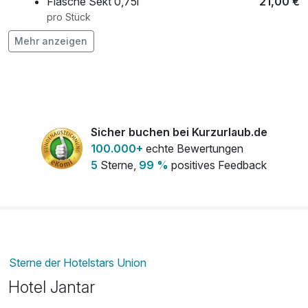
Flasche Sekt 0,75l
21,00 €
pro Stück
Mehr anzeigen
Flasche Wein 0,75l
19,00 €
pro Stück
frischer Strauß Blumen auf dem Zimmer
30,00 €
pro Stück
Sicher buchen bei Kurzurlaub.de
Frühstück aufs Zimmer
5,00 €
100.000+
echte Bewertungen
pro Person
5
Sterne,
99 %
positives Feedback
Ganzkörpermassage
70,00 €
pro Person (55 Minuten)
Leihfahrrad
18,00 €
pro Tag
Sterne der Hotelstars Union
Obstkorb
15,00 €
Hotel Jantar
pro Zimmer