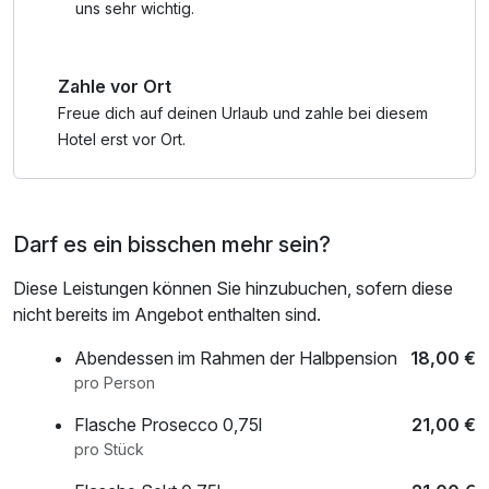
am Meer.
uns sehr wichtig.
---
Animationen für Kinder, darunter: Basteln von
Zahle vor Ort
Weihnachtsschmuck, Verzieren von Lebkuchenmännern,
Schmücken des Weihnachtsbaums, Spiele mit der
Freue dich auf deinen Urlaub und zahle bei diesem
Schneeflocke, eine Filmvorführung für die Kleinsten
Hotel erst vor Ort.
Darf es ein bisschen mehr sein?
Diese Leistungen können Sie hinzubuchen, sofern diese
nicht bereits im Angebot enthalten sind.
Abendessen im Rahmen der Halbpension
18,00 €
pro Person
Flasche Prosecco 0,75l
21,00 €
pro Stück