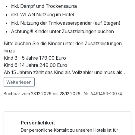
inkl. Dampf und Trockensauna
inkl. WLAN Nutzung im Hotel
inkl. Nutzung der Trinkwasserspender (auf Etagen)
Achtung!!! Kinder unter Zusatzleitungen buchen
Bitte buchen Sie die Kinder unter den Zusatzleistungen
hinzu:
Kind 3 - 5 Jahre 179,00 Euro
Kind 6-14 Jahre 249,00 Euro
Ab 15 Jahren zählt das Kind als Vollzahler und muss als
Erwachsener angegeben werden. Bitte tragen Sie die
Weiterlesen
Kinder mit Name und Alter im Bemerkungsfeld ein und
Im Angebot enthalten
achten Sie auf die Vorgabe der Zimmerbelegung.
Saunabenutzung, Saunatuch, Nutzung des
Buchbar vom 23.12.2026 bis 28.12.2026.
Nr: A491460-10074
Fitnessbereichs, Nutzung des Wellnessbereichs, W-LAN
Eine familiäre Atmosphäre und ein köstliches traditionelles
Nutzung / Internetnutzung, kostenfreier Kaffee/Tee im
Menü sorgen für ein besonderes Weihnachtsfest!
Zimmer
Persönlichkeit
Gönnen Sie sich einen Moment der Entspannung und
genießen Sie die magische Weihnachtszeit im Jantar Hotel
Der persönliche Kontakt zu unseren Hotels ist für