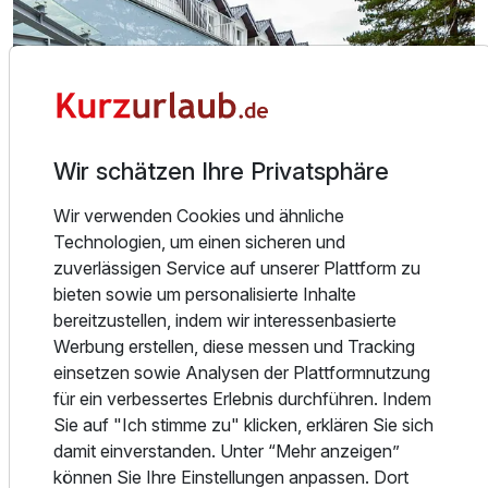
2 Erwachsene und 1 Kind
Wir schätzen Ihre Privatsphäre
Wir verwenden Cookies und ähnliche
Technologien, um einen sicheren und
zuverlässigen Service auf unserer Plattform zu
bieten sowie um personalisierte Inhalte
bereitzustellen, indem wir interessenbasierte
Über das Hotel
Werbung erstellen, diese messen und Tracking
HOTEL JANTAR USTKA. Eine Unterkunft in Meeresnähe,
einsetzen sowie Analysen der Plattformnutzung
frische Luft, ein breites Angebot an verschiedenen
für ein verbessertes Erlebnis durchführen. Indem
Attraktionen und der hohe Komfort des Jantar SPA Hotels
Sie auf "Ich stimme zu" klicken, erklären Sie sich
- all das wird Ihnen eine perfekte Erholung garantieren. Das
damit einverstanden. Unter “Mehr anzeigen”
Hotel befindet sich in der Nähe eines Kiefernwaldes, nur
können Sie Ihre Einstellungen anpassen. Dort