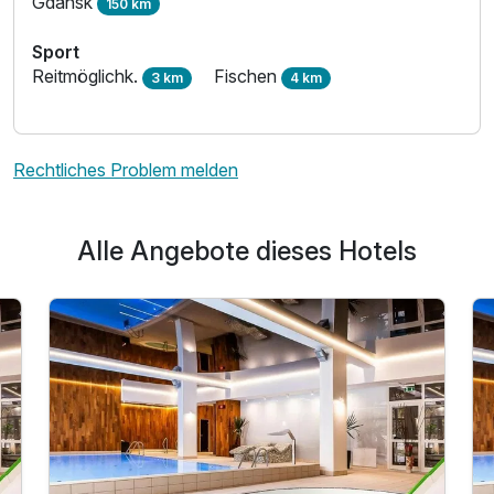
Gdansk
150 km
Ausstattung
Sport
Für 6 Tage
Reitmöglichk.
Fischen
549,00 €
p.P. ab
3 km
4 km
Rechtliches Problem melden
Alle Angebote dieses Hotels