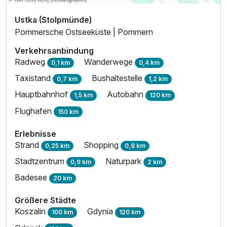
Ustka (Stolpmünde)
Pommersche Ostseeküste | Pommern
Familienzimmer
Verkehrsanbindung
2 Erwachsene und 2 Kinder
Radweg
Wanderwege
0,1 km
0,4 km
Taxistand
Bushaltestelle
0,7 km
1,2 km
Hauptbahnhof
Autobahn
1,5 km
120 km
Flughafen
150 km
Erlebnisse
Strand
Shopping
0,25 km
0,8 km
Stadtzentrum
Naturpark
0,9 km
2 km
Badesee
20 km
Größere Städte
Koszalin
Gdynia
100 km
120 km