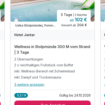
3 Tage
| 2 Nächte
102 €
ab
Wieder frei ab September
204 €
Gesamt ab
Ustka (Stolpmünde), Pommersche Ostseeküste
Hotel Jantar
d
Wellness in Stolpmünde 300 M vom Strand
| 3 Tage
2 Übernachtungen
2 x reichhaltiges Frühstück vom Buffet
inkl. Wellness-Bereich mit Schwimmbad
inkl. Dampf und Trockensauna
3 weitere anzeigen
Alle Inklusivleistungen
7 enthalten
6
Gültig bis 24.10.2026
5,2 / 6
2 Übernachtungen