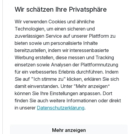
Das hoteleigene Restaurant im Hotel Lafonte lädt seine
Wir schätzen Ihre Privatsphäre
Gäste täglich von 7:00 bis 22:00 Uhr zu kulinarischen
Genüssen ein. Der Tag beginnt mit einem reichhaltigen
Wir verwenden Cookies und ähnliche
Frühstücksbuffet, das von 7:00 bis 10:00 Uhr serviert wird
Technologien, um einen sicheren und
und eine Vielzahl an Optionen für jeden Geschmack bietet.
zuverlässigen Service auf unserer Plattform zu
bieten sowie um personalisierte Inhalte
Zum Mittag- und Abendessen genießen die Gäste ein
bereitzustellen, indem wir interessenbasierte
sorgfältig zusammengestelltes 3-Gänge-Menü mit einer
Werbung erstellen, diese messen und Tracking
Auswahl aus drei regional inspirierten Gerichten. Das
einsetzen sowie Analysen der Plattformnutzung
Abendessen wird von 18:00 bis 19:30 Uhr serviert und
für ein verbessertes Erlebnis durchführen. Indem
rundet den Tag mit einer schmackhaften und
Sie auf "Ich stimme zu" klicken, erklären Sie sich
abwechslungsreichen Mahlzeit ab.
damit einverstanden. Unter “Mehr anzeigen”
können Sie Ihre Einstellungen anpassen. Dort
Besonders hervorzuheben ist die Flexibilität des
finden Sie auch weitere Informationen oder direkt
Restaurants, das auf verschiedene Ernährungsbedürfnisse
in unserer
Datenschutzerklärung
.
eingeht. Ob glutenfrei, diätetisch, leicht bekömmlich,
vegetarisch oder speziell für Diabetiker – das Küchenteam
bietet passende Optionen, um allen Ansprüchen gerecht zu
Mehr anzeigen