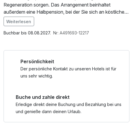
Regeneration sorgen. Das Arrangement beinhaltet
außerdem eine Halbpension, bei der Sie sich an köstlichen,
ausgewogenen Mahlzeiten erfreuen können.
Weiterlesen
In diesem Paket ist ebenfalls die KARLOVY VARY REGION
Buchbar bis 08.08.2027.
Nr: A491693-12217
CARD für vier Tage enthalten. Mit dieser praktischen Karte
erhalten Sie freien Eintritt zu mehr als 50
Sehenswürdigkeiten und Attraktionen in der Region.
Persönlichkeit
Darüber hinaus profitieren Sie von Ermäßigungen für
Fahrten mit den Stadtbussen sowie von Rabatten von bis
Der persönliche Kontakt zu unseren Hotels ist für
zu 50% auf zahlreiche weitere Dienstleistungen und
uns sehr wichtig.
Angebote in der Umgebung. Entdecken Sie die vielfältigen
Möglichkeiten, die Karlsbad und die umliegende Region zu
Buche und zahle direkt
bieten haben, und lassen Sie sich von der einzigartigen
Atmosphäre dieser traditionsreichen Kurstadt verzaubern.
Erledige direkt deine Buchung und Bezahlung bei uns
und genieße dann deinen Urlaub.