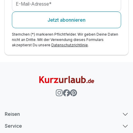
E-Mail-Adresse*
Parkplatznutzung während des gesamten
Aufenthaltes
Jetzt abonnieren
Sternchen (*) markieren Pflichtfelder. Wir geben Deine Daten
nicht an Dritte. Mit der Verwendung dieses Formulars
akzeptierst Du unsere
Datenschutzrichtlinie
.
Reisen
Service