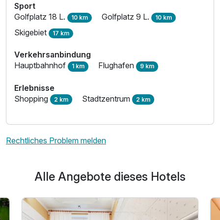
Sport
Golfplatz 18 L.
Golfplatz 9 L.
10 km
10 km
Skigebiet
17 km
Verkehrsanbindung
Hauptbahnhof
Flughafen
1 km
9 km
Erlebnisse
Shopping
Stadtzentrum
2 km
2 km
Rechtliches Problem melden
Alle Angebote dieses Hotels