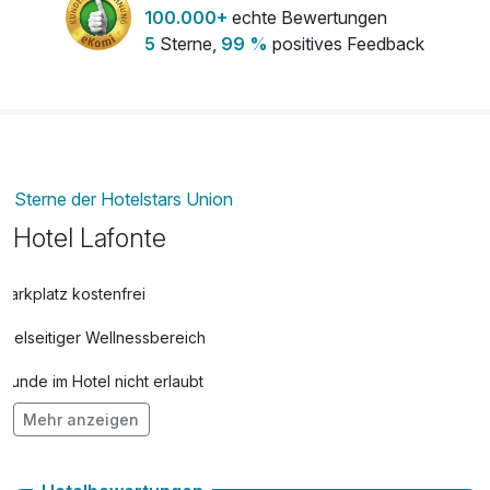
100.000+
echte Bewertungen
5
Sterne,
99 %
positives Feedback
Sterne der Hotelstars Union
Hotel Lafonte
Parkplatz kostenfrei
Vielseitiger Wellnessbereich
Hunde im Hotel nicht erlaubt
Mehr anzeigen
Auch vegetarische Speisen