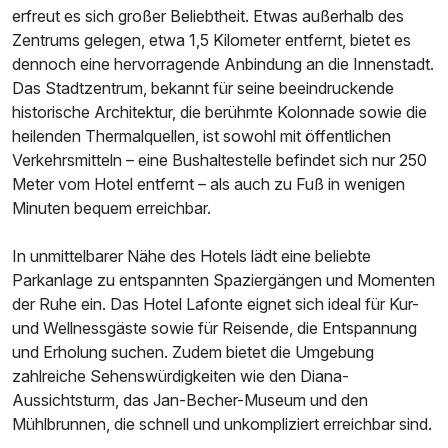
Ausstattung
erfreut es sich großer Beliebtheit. Etwas außerhalb des
Zentrums gelegen, etwa 1,5 Kilometer entfernt, bietet es
Für 6 Tage
dennoch eine hervorragende Anbindung an die Innenstadt.
486,00 €
p.P. ab
Das Stadtzentrum, bekannt für seine beeindruckende
historische Architektur, die berühmte Kolonnade sowie die
heilenden Thermalquellen, ist sowohl mit öffentlichen
Verkehrsmitteln – eine Bushaltestelle befindet sich nur 250
Meter vom Hotel entfernt – als auch zu Fuß in wenigen
Minuten bequem erreichbar.
In unmittelbarer Nähe des Hotels lädt eine beliebte
Parkanlage zu entspannten Spaziergängen und Momenten
der Ruhe ein. Das Hotel Lafonte eignet sich ideal für Kur-
und Wellnessgäste sowie für Reisende, die Entspannung
und Erholung suchen. Zudem bietet die Umgebung
zahlreiche Sehenswürdigkeiten wie den Diana-
Aussichtsturm, das Jan-Becher-Museum und den
Mühlbrunnen, die schnell und unkompliziert erreichbar sind.