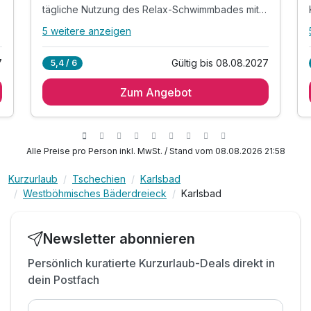
tägliche Nutzung des Relax-Schwimmbades mit Gegenstromanlage und Massageliegen
5 weitere anzeigen
Alle Inklusivleistungen
9 enthalten
7
Gültig bis 08.08.2027
5,4 / 6
3 Tage / 2 Nächte inkl. reichhaltigem
Frühstücksbuffet im idyllischen Kurort Karlsbad
Zum Angebot
täglich regionales 3-Gang-Menü am Abend
Eintrittskarte für die exklusive Besichtigung des
renovierten Kaiserbads in Karlovy Vary
Alle Preise pro Person inkl. MwSt. / Stand vom 08.08.2026 21:58
tägliche Nutzung des Relax-Schwimmbades mit
Gegenstromanlage und Massageliegen
Kurzurlaub
Tschechien
Karlsbad
Bad Ihrer Wahl: Perlbad, oder Aromabad mit
Westböhmisches Bäderdreieck
Karlsbad
Natur-Aromaöl, oder Trockenes CO2 Gasbad.
s
Ihre Auswahl teilen Sie uns bitte bei der
Reservierung mit.
Newsletter abonnieren
Leihbademantel und Hausschuhe für die Zeit des
Persönlich kuratierte Kurzurlaub-Deals direkt in
Aufenthalts
dein Postfach
Begrüßungsaperitif "Becherovka Lemond"
WLAN-Nutzung