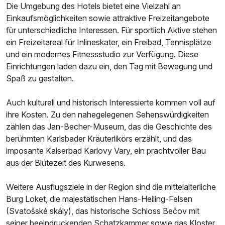
Die Umgebung des Hotels bietet eine Vielzahl an
Einkaufsmöglichkeiten sowie attraktive Freizeitangebote
für unterschiedliche Interessen. Für sportlich Aktive stehen
ein Freizeitareal für Inlineskater, ein Freibad, Tennisplätze
und ein modernes Fitnessstudio zur Verfügung. Diese
Einrichtungen laden dazu ein, den Tag mit Bewegung und
Spaß zu gestalten.
Auch kulturell und historisch Interessierte kommen voll auf
ihre Kosten. Zu den nahegelegenen Sehenswürdigkeiten
zählen das Jan-Becher-Museum, das die Geschichte des
berühmten Karlsbader Kräuterlikörs erzählt, und das
imposante Kaiserbad Karlovy Vary, ein prachtvoller Bau
aus der Blütezeit des Kurwesens.
Weitere Ausflugsziele in der Region sind die mittelalterliche
Burg Loket, die majestätischen Hans-Heiling-Felsen
(Svatošské skály), das historische Schloss Bečov mit
seiner beeindruckenden Schatzkammer sowie das Kloster