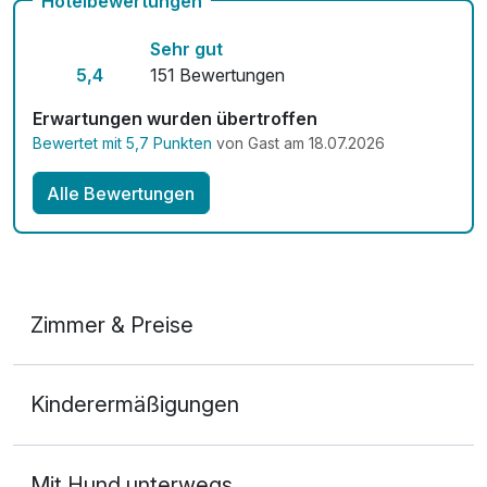
Hotelbewertungen
Sehr gut
5,4
151 Bewertungen
Erwartungen wurden übertroffen
Bewertet mit 5,7 Punkten
von Gast am 18.07.2026
Alle Bewertungen
Zimmer & Preise
Doppelzimmer
Kinderermäßigungen
2 Erwachsene und 1 Kind
Mit Hund unterwegs