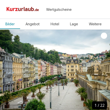
Wertgutscheine
Bilder
Angebot
Hotel
Lage
Weitere
1
1
/
/
22
22