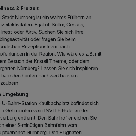
llness & Freizeit
 Stadt Nürnberg ist ein wahres Füllhorn an
izeitaktivitäten. Egal ob Kultur, Genuss,
lness oder Aktiv. Suchen Sie sich Ihre
blingsaktivität oder fragen Sie beim
eundlichen Rezeptionsteam nach
pfehlungen in der Region. Wie wäre es z.B. mit
nem Besuch der Kristall Therme, oder dem
rgarten Nürnberg? Lassen Sie sich inspirieren
d von den bunten Fachwerkhäusern
rzaubern.
e Umgebung
e U-Bahn-Station Kaulbachplatz befindet sich
r 5 Gehminuten vom INVITE Hotel an der
iserburg entfernt. Den Bahnhof erreichen Sie
ch einer 5-minütigen Bahnfahrt vom
uptbahnhof Nürnberg. Den Flughafen