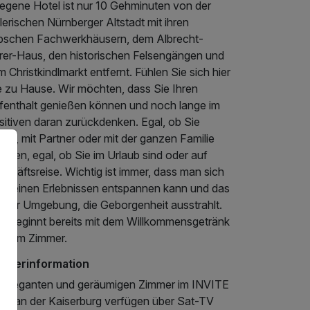
legene Hotel ist nur 10 Gehminuten von der
erischen Nürnberger Altstadt mit ihren
bschen Fachwerkhäusern, dem Albrecht-
rer-Haus, den historischen Felsengängen und
 Christkindlmarkt entfernt. Fühlen Sie sich hier
e zu Hause. Wir möchten, dass Sie Ihren
fenthalt genießen können und noch lange im
sitiven daran zurückdenken. Egal, ob Sie
eine, mit Partner oder mit der ganzen Familie
eisen, egal, ob Sie im Urlaub sind oder auf
chäftsreise. Wichtig ist immer, dass man sich
n seinen Erlebnissen entspannen kann und das
einer Umgebung, die Geborgenheit ausstrahlt.
es beginnt bereits mit dem Willkommensgetränk
f dem Zimmer.
mmerinformation
e eleganten und geräumigen Zimmer im INVITE
tel an der Kaiserburg verfügen über Sat-TV