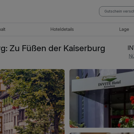
Gutschein vers
halt
Hotel
details
Lage
rg: Zu Füßen der Kaiserburg
IN
Nü