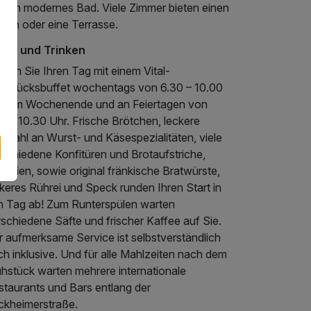
d ein modernes Bad. Viele Zimmer bieten einen
lkon oder eine Terrasse.
sen und Trinken
rten Sie Ihren Tag mit einem Vital-
ühstücksbuffet wochentags von 6.30 – 10.00
r, am Wochenende und an Feiertagen von
0 – 10.30 Uhr. Frische Brötchen, leckere
swahl an Wurst- und Käsespezialitäten, viele
rschiedene Konfitüren und Brotaufstriche,
ealien, sowie original fränkische Bratwürste,
keres Rührei und Speck runden Ihren Start in
n Tag ab! Zum Runterspülen warten
schiedene Säfte und frischer Kaffee auf Sie.
r aufmerksame Service ist selbstverständlich
h inklusive. Und für alle Mahlzeiten nach dem
ühstück warten mehrere internationale
staurants und Bars entlang der
rckheimerstraße.