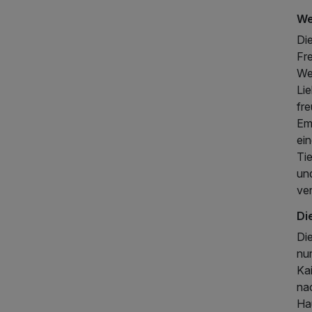
We
Die
Fre
Wel
Lie
fr
Em
ei
Tie
un
ve
Di
Di
nu
Ka
na
Ha