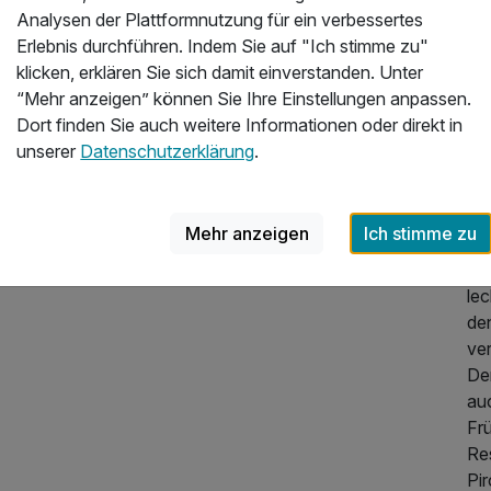
un
Analysen der Plattformnutzung für ein verbessertes
Ba
Erlebnis durchführen. Indem Sie auf "Ich stimme zu"
188,00 €
p.P. ab
klicken, erklären Sie sich damit einverstanden. Unter
Es
“Mehr anzeigen” können Sie Ihre Einstellungen anpassen.
Sta
Dort finden Sie auch weitere Informationen oder direkt in
Fr
unserer
Datenschutzerklärung
.
Uh
7.0
Au
Mehr anzeigen
Ich stimme zu
ve
Cer
lec
de
ver
De
auc
Fr
Re
Pi