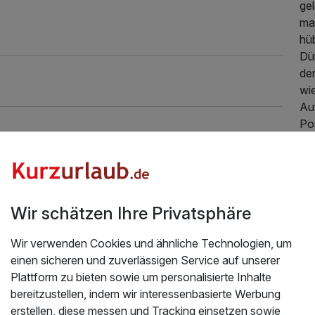
ge
mal
hü
Dü
dem
wi
Au
Po
all
anr
Ges
vo
in 
Wir schätzen Ihre Privatsphäre
Di
au
Wir verwenden Cookies und ähnliche Technologien, um
einen sicheren und zuverlässigen Service auf unserer
Zi
Plattform zu bieten sowie um personalisierte Inhalte
Di
bereitzustellen, indem wir interessenbasierte Werbung
Ho
erstellen, diese messen und Tracking einsetzen sowie