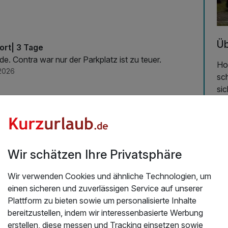
Üb
ort| 3 Tage
Es war wirklich ein sehr schönes Wochenende. Contra war nur der Parkplatz ist zu teuer.
Ho
2026
sc
sic
Wir
Ge
Ge
fü
se
Wir schätzen Ihre Privatsphäre
Ve
Ko
Wir verwenden Cookies und ähnliche Technologien, um
einen sicheren und zuverlässigen Service auf unserer
Wo
Plattform zu bieten sowie um personalisierte Inhalte
Da
bereitzustellen, indem wir interessenbasierte Werbung
Ma
erstellen, diese messen und Tracking einsetzen sowie