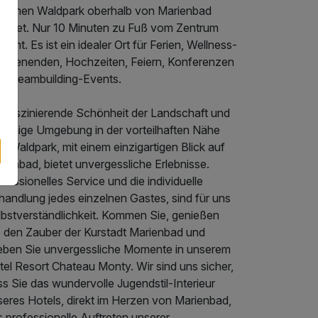
rrlichen Waldpark oberhalb von Marienbad
findet. Nur 10 Minuten zu Fuß vom Zentrum
fernt. Es ist ein idealer Ort für Ferien, Wellness-
chenenden, Hochzeiten, Feiern, Konferenzen
er Teambuilding-Events.
e faszinierende Schönheit der Landschaft und
e ruhige Umgebung in der vorteilhaften Nähe
 Waldpark, mit einem einzigartigen Blick auf
ienbad, bietet unvergessliche Erlebnisse.
fessionelles Service und die individuelle
handlung jedes einzelnen Gastes, sind für uns
lbstverständlichkeit. Kommen Sie, genießen
e den Zauber der Kurstadt Marienbad und
leben Sie unvergessliche Momente in unserem
el Resort Chateau Monty. Wir sind uns sicher,
s Sie das wundervolle Jugendstil-Interieur
seres Hotels, direkt im Herzen von Marienbad,
 professionelle Auftreten unserer