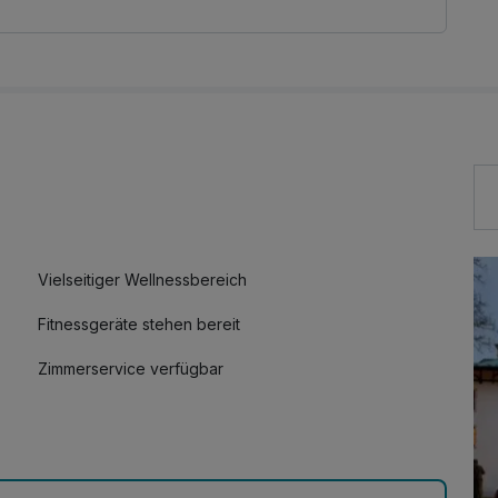
inuten)
(30 Minuten)
n 13:00 Uhr bis 21:00 Uhr
Vielseitiger Wellnessbereich
Fitnessgeräte stehen bereit
Zimmerservice verfügbar