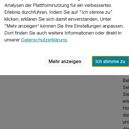
he
Analysen der Plattformnutzung für ein verbessertes
be
Erlebnis durchführen. Indem Sie auf "Ich stimme zu"
354,00 €
p.P. ab
ent
klicken, erklären Sie sich damit einverstanden. Unter
Wo
“Mehr anzeigen” können Sie Ihre Einstellungen anpassen.
od
Dort finden Sie auch weitere Informationen oder direkt in
unserer
Datenschutzerklärung
.
Di
di
zum
Mehr anzeigen
Ich stimme zu
Mar
Pro
Be
Se
625,00 €
p.P. ab
Si
er
Hot
das
un
das