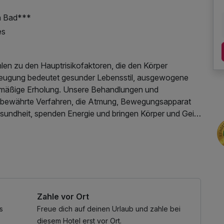
n Bad***
es
hlen zu den Hauptrisikofaktoren, die den Körper
beugung bedeutet gesunder Lebensstil, ausgewogene
mäßige Erholung. Unsere Behandlungen und
d bewährte Verfahren, die Atmung, Bewegungsapparat
Gesundheit, spenden Energie und bringen Körper und Geist
htzeitig etwas Gutes – Ihr Körper wird es Ihnen danken.
 / Internetnutzung
ch Gesundheitszustand kann der Arzt Änderungen
Zahle vor Ort
chte aromatische Rückenmassage
s
Freue dich auf deinen Urlaub und zahle bei
as (20 Minuten)
diesem Hotel erst vor Ort.