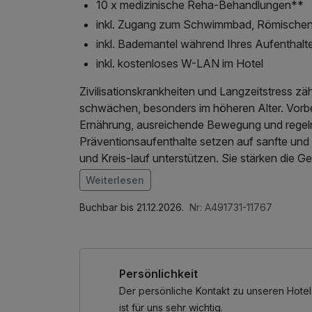
10 x medizinische Reha-Behandlungen**
inkl. Zugang zum Schwimmbad, Römische
inkl. Bademantel während Ihres Aufenthalt
inkl. kostenloses W-LAN im Hotel
Zivilisationskrankheiten und Langzeitstress zä
schwächen, besonders im höheren Alter. Vor
Ernährung, ausreichende Bewegung und regel
Präventionsaufenthalte setzen auf sanfte un
und Kreis-lauf unterstützen. Sie stärken die 
die notwendige Regeneration. Tun Sie sich rec
Weiterlesen
Im Angebot enthalten
*durch einen Spezialisten
Nutzung des Fitnessbereichs, W-LAN Nutzung
Buchbar bis 21.12.2026.
Nr: A491731-11767
**10 medizinische Reha-Behandlungen (je na
vorschlagen):
Persönlichkeit
1x Entspannungsmassage (20 Minuten) – lei
Der persönliche Kontakt zu unseren Hotel
1x Körperpeeling mit Meersalz und Zitronengr
ist für uns sehr wichtig.