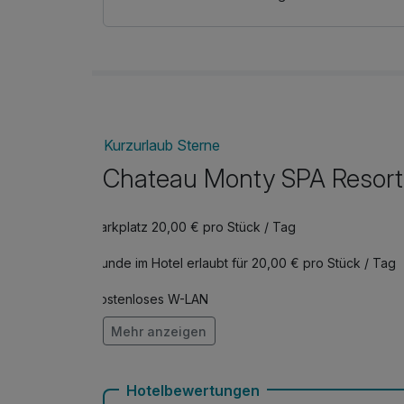
1x Trockenmassagebad (20 Minuten)
2x Paraffin-Handpackung (15 Minuten)
2x Mineralwasserinhalation – Waldquelle (15 M
2x Bad mit Zusatz (15 Minuten)
1x Entspannungsaufenthalt in der Salzgrotte 
Kurzurlaub Sterne
***täglich von 07:00 Uhr bis 11:30 Uhr und vo
Chateau Monty SPA Resort
Parkplatz 20,00 € pro Stück / Tag
Hunde im Hotel erlaubt für 20,00 € pro Stück / Tag
Kostenloses W-LAN
Mehr anzeigen
Mit Hotelbar
Hotelbewertungen