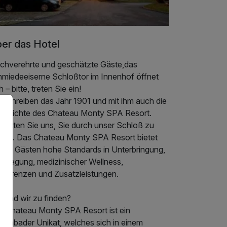
er das Hotel
chverehrte und geschätzte Gäste,das
hmiedeeiserne Schloßtor im Innenhof öffnet
h – bitte, treten Sie ein!
 schreiben das Jahr 1901 und mit ihm auch die
schichte des Chateau Monty SPA Resort.
statten Sie uns, Sie durch unser Schloß zu
hren. Das Chateau Monty SPA Resort bietet
inen Gästen hohe Standards in Unterbringung,
rpflegung, medizinischer Wellness,
nferenzen und Zusatzleistungen.
 sind wir zu finden?
s Chateau Monty SPA Resort ist ein
rienbader Unikat, welches sich in einem