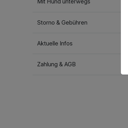
Mit Hund unterwegs
Für 6 Tage
Storno & Gebühren
Aktuelle Infos
Einzelzimmer
1 Erwachsenen
Zahlung & AGB
Ausstattung
Für 6 Tage