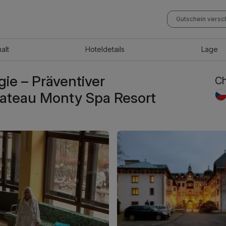
Gutschein vers
halt
Hotel
details
Lage
gie – Präventiver
Ch
hateau Monty Spa Resort