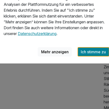
Im
Analysen der Plattformnutzung für ein verbessertes
da
Erlebnis durchführen. Indem Sie auf "Ich stimme zu"
ge
klicken, erklären Sie sich damit einverstanden. Unter
au
“Mehr anzeigen” können Sie Ihre Einstellungen anpassen.
bi
Dort finden Sie auch weitere Informationen oder direkt in
Di
unserer
Datenschutzerklärung
.
mi
Be
Mehr anzeigen
Ich stimme zu
Un
Sei
750,00 €
p.P. ab
Zi
und
Sti
Rä
Sü
be
he
Mi