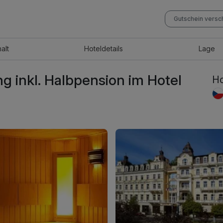
Gutschein vers
halt
Hotel
details
Lage
ng inkl. Halbpension im Hotel
Ho