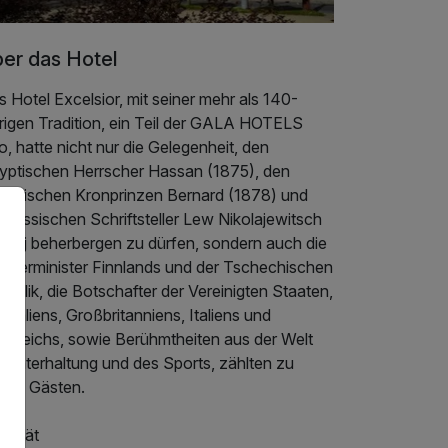
er das Hotel
 Hotel Excelsior, mit seiner mehr als 140-
hrigen Tradition, ein Teil der GALA HOTELS
.o, hatte nicht nur die Gelegenheit, den
yptischen Herrscher Hassan (1875), den
chsischen Kronprinzen Bernard (1878) und
 russischen Schriftsteller Lew Nikolajewitsch
lstoj beherbergen zu dürfen, sondern auch die
emierminister Finnlands und der Tschechischen
ublik, die Botschafter der Vereinigten Staaten,
traliens, Großbritanniens, Italiens und
terreichs, sowie Berühmtheiten aus der Welt
r Unterhaltung und des Sports, zählten zu
inen Gästen.
alität