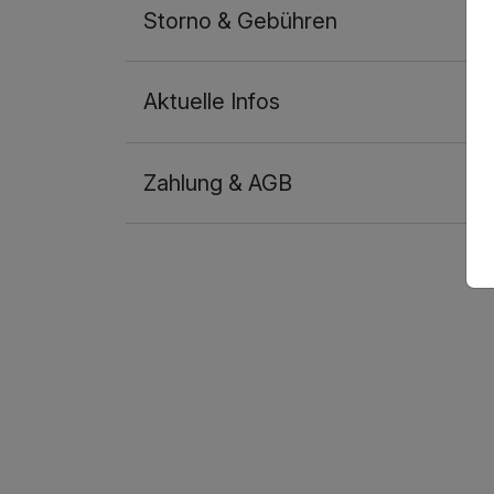
Storno & Gebühren
Aktuelle Infos
Einzelzimmer
1 Erwachsenen
Zahlung & AGB
Ausstattung
Für 7 Tage