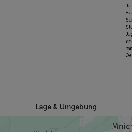
Jun
Ba
Sui
St
Ju
si
na
Ge
Lage & Umgebung