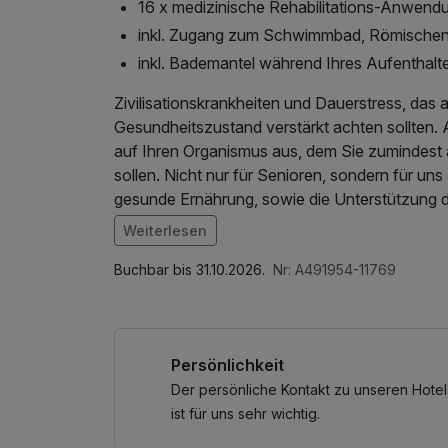
16 x medizinische Rehabilitations-Anwen
inkl. Zugang zum Schwimmbad, Römische
inkl. Bademantel während Ihres Aufenthalt
Zivilisationskrankheiten und Dauerstress, das al
Gesundheitszustand verstärkt achten sollten. 
auf Ihren Organismus aus, dem Sie zumindest 
sollen. Nicht nur für Senioren, sondern für un
gesunde Ernährung, sowie die Unterstützung 
therapeutischen Vorsorgeaufenthalt in den Hot
Weiterlesen
die besten Verfahren für Atemwege, Bewegun
Im Angebot enthalten
Nutzung des Fitnessbereichs, W-LAN Nutzung
Buchbar bis 31.10.2026.
Nr: A491954-11769
*im Hinblick auf den Gesundheitszustand kan
1 x Anti-Stress-Ritual – sanfte Kopf- und N
Persönlichkeit
2 x Sprudelbad (15 Min.)
1 x Gesichtsmaske aus Tonerde und kolloidalem 
Der persönliche Kontakt zu unseren Hotel
2 x Moorwickel aus regionalem Vorkommen zu
ist für uns sehr wichtig.
Muskeln und Wirbelsäule (15 Min.)