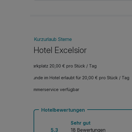
2 x trockenes Kohlensäurebad - Spezialbeutel 
(20 Min.)
2x Trockenmassagebad – sanfte, wohltuende 
Wasserbett (20 Min.)
2x Paraffin-Handpackung (15 Min.)
Kurzurlaub Sterne
2x Sauerstofftherapie (20 Min.)
2x Inhalation von Mineralwasser aus der regio
Hotel Excelsior
Tipp: Möglichkeit einer kostenlosen Beratung
Parkplatz 20,00 € pro Stück / Tag
Therapien und Indikationen
Hunde im Hotel erlaubt für 20,00 € pro Stück / Tag
Zimmerservice verfügbar
Hotelbewertungen
Sehr gut
5,3
18 Bewertungen