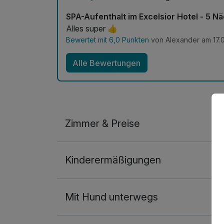
SPA-Aufenthalt im Excelsior Hotel - 5 N
Alles super 👍
Bewertet mit 6,0 Punkten
von Alexander am 17.
Alle Bewertungen
Zimmer & Preise
Doppelzimmer mit Balkon
Kinderermäßigungen
2 Erwachsene
Ausstattung
Mit Hund unterwegs
Für 7 Tage