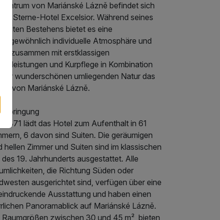
 Zentrum von Mariánské Lázně befindet sich
s 4-Sterne-Hotel Excelsior. Während seines
samten Bestehens bietet es eine
ßergewöhnlich individuelle Atmosphäre und
etet zusammen mit erstklassigen
enstleistungen und Kurpflege in Kombination
t der wunderschönen umliegenden Natur das
ste von Mariánské Lázně.
terbringung
t 1871 lädt das Hotel zum Aufenthalt in 61
mmern, 6 davon sind Suiten. Die geräumigen
 hellen Zimmer und Suiten sind im klassischen
l des 19. Jahrhunderts ausgestattet. Alle
umlichkeiten, die Richtung Süden oder
dwesten ausgerichtet sind, verfügen über eine
eindruckende Ausstattung und haben einen
rrlichen Panoramablick auf Mariánské Lázně.
t Raumgrößen zwischen 30 und 45 m², bieten