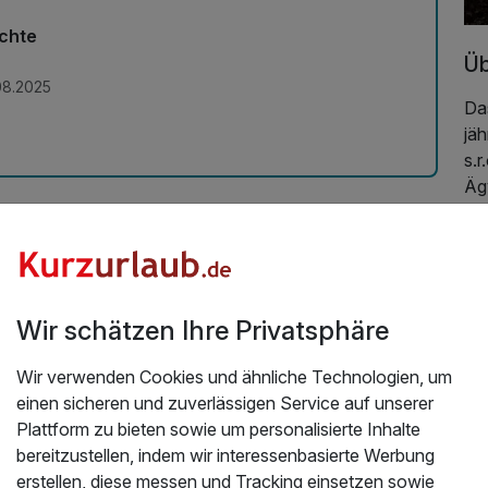
ächte
Üb
08.2025
Das
jä
s.r
Äg
Sä
den
To
Pr
Rep
Wir schätzen Ihre Privatsphäre
Aus
Ös
Wir verwenden Cookies und ähnliche Technologien, um
de
einen sicheren und zuverlässigen Service auf unserer
se
Plattform zu bieten sowie um personalisierte Inhalte
bereitzustellen, indem wir interessenbasierte Werbung
Lok
500,00 €
p.P. ab
erstellen, diese messen und Tracking einsetzen sowie