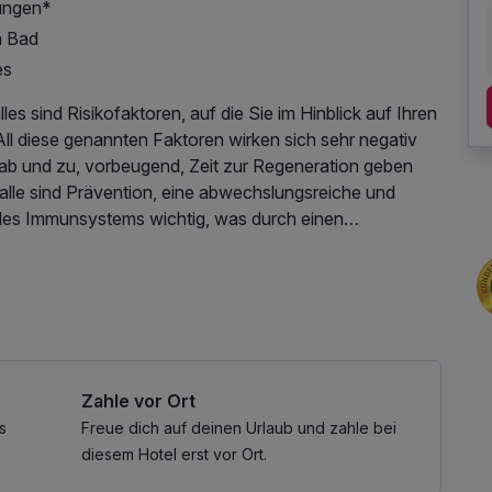
dungen*
n Bad
es
les sind Risikofaktoren, auf die Sie im Hinblick auf Ihren
All diese genannten Faktoren wirken sich sehr negativ
ab und zu, vorbeugend, Zeit zur Regeneration geben
s alle sind Prävention, eine abwechslungsreiche und
des Immunsystems wichtig, was durch einen
els unserer Gesellschaft erreicht werden kann, wo wir
gsapparat und Kreislaufsystem anwenden.
 / Internetnutzung
n der Arzt Änderungen vornehmen:
ackenmassage + Moor-Rückenpackung (40 Min.)
Zahle vor Ort
Silber (10 Min.) oder ein Bad (15 Min.)
s
Freue dich auf deinen Urlaub und zahle bei
r Entspannung und Entlastung von Gelenken,
diesem Hotel erst vor Ort.