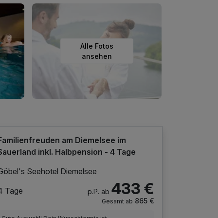
Alle Fotos
ansehen
Familienfreuden am Diemelsee im
Sauerland inkl. Halbpension - 4 Tage
Göbel's Seehotel Diemelsee
433 €
4 Tage
p.P. ab
865 €
Gesamt ab