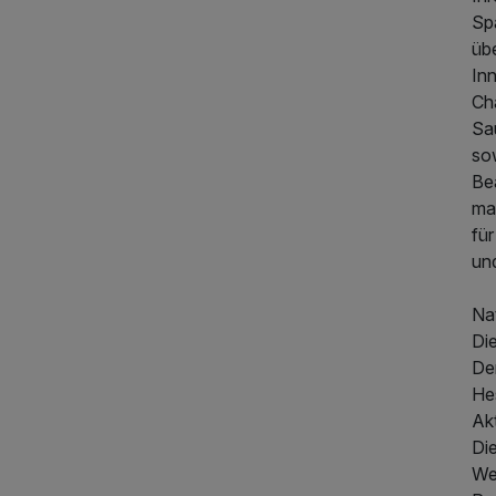
Sp
üb
In
Ch
Sa
so
Be
ma
fü
und
Nat
Di
De
He
Akt
Di
We