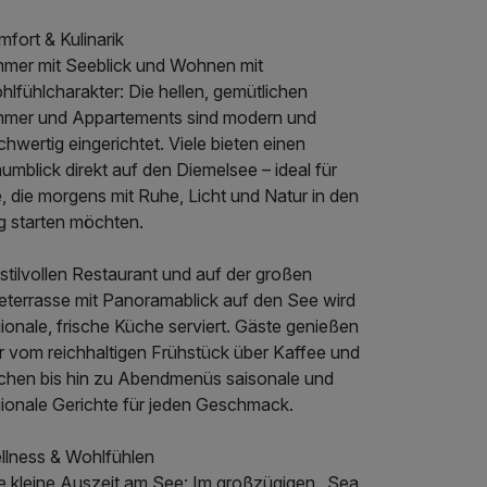
fort & Kulinarik
mmer mit Seeblick und Wohnen mit
lfühlcharakter: Die hellen, gemütlichen
mmer und Appartements sind modern und
hwertig eingerichtet. Viele bieten einen
umblick direkt auf den Diemelsee – ideal für
e, die morgens mit Ruhe, Licht und Natur in den
g starten möchten.
stilvollen Restaurant und auf der großen
eterrasse mit Panoramablick auf den See wird
ionale, frische Küche serviert. Gäste genießen
er vom reichhaltigen Frühstück über Kaffee und
chen bis hin zu Abendmenüs saisonale und
gionale Gerichte für jeden Geschmack.
llness & Wohlfühlen
re kleine Auszeit am See: Im großzügigen „Sea