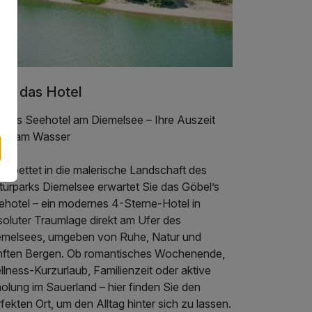
er das Hotel
bel’s Seehotel am Diemelsee – Ihre Auszeit
rekt am Wasser
gebettet in die malerische Landschaft des
turparks Diemelsee erwartet Sie das Göbel’s
ehotel – ein modernes 4-Sterne-Hotel in
soluter Traumlage direkt am Ufer des
emelsees, umgeben von Ruhe, Natur und
nften Bergen. Ob romantisches Wochenende,
lness-Kurzurlaub, Familienzeit oder aktive
olung im Sauerland – hier finden Sie den
fekten Ort, um den Alltag hinter sich zu lassen.