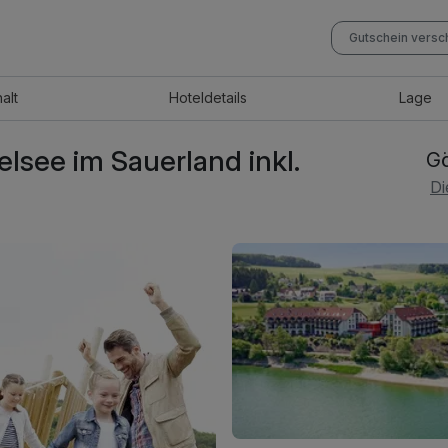
Gutschein vers
halt
Hotel
details
Lage
lsee im Sauerland inkl.
Gö
Di