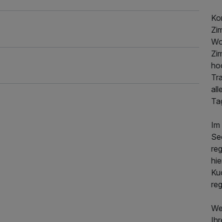
59,00 €
Kom
Zi
Woh
sage
110,00 €
Zi
hoc
Tra
all
110,00 €
Ta
Im 
69,00 €
Se
reg
hi
Ku
49,00 €
re
432,50 €
p.P. ab
ken
69,00 €
We
Ih