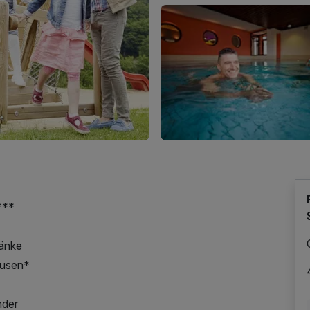
***
ränke
hausen*
nder