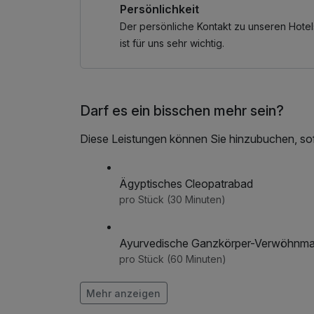
Persönlichkeit
Bitte beachten: Die Sauna bleibt in den Somm
Der persönliche Kontakt zu unseren Hotel
***Kinder bis 12 Jahre reisen kostenfrei mit! G
ist für uns sehr wichtig.
ausschließlich im Bemerkungsfeld mit an. Ältere
ein. Im Göbel’s Seehotel stehen Familien an ers
familienfreundliche Ausstattung, eine herzlic
Darf es ein bisschen mehr sein?
Klein. Während die Eltern die Seele baumeln 
sammeln unvergessliche Urlaubserlebnisse.
Diese Leistungen können Sie hinzubuchen, sofe
Ägyptisches Cleopatrabad
pro Stück (30 Minuten)
Ayurvedische Ganzkörper-Verwöhnm
pro Stück (60 Minuten)
Mehr anzeigen
Blue Lagoon Ganzkörpermassage