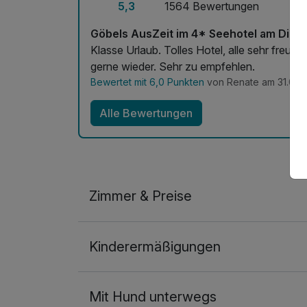
5,3
1564 Bewertungen
For Men Classic
pro Stück (30 Minuten)
Göbels AusZeit im 4* Seehotel am Dieme
Klasse Urlaub. Tolles Hotel, alle sehr freundlich und kompetent. Zimmer sehr sauber. Komme
Halbpension
gerne wieder. Sehr zu empfehlen.
pro Person
Bewertet mit 6,0 Punkten
von Renate am 31.07.
Alle Bewertungen
Hot Stone Massage für den Rücken
pro Stück (30 Minuten)
Indianische Ohrenkerzenbehandlung
pro Stück (30 Minuten)
Zimmer & Preise
Kuscheltraumbad für Zwei
Doppelzimmer Landseite
pro Stück (30 Minuten)
Kinderermäßigungen
2 Erwachsene und 1 Kind
Nacken-Rücken-Schulter-Massage
pro Stück (30 Minuten)
Mit Hund unterwegs