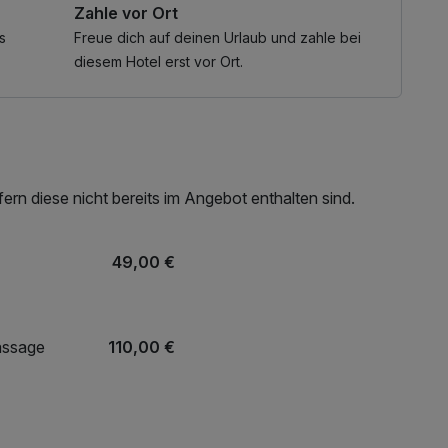
Zahle vor Ort
ermonaten, vom 01.07. bis 30.09.2025, geschlossen.
s
Freue dich auf deinen Urlaub und zahle bei
eben Sie hierfür Ihre Kinder (Name+Alter) bitte
diesem Hotel erst vor Ort.
 Kinder buchen Sie bitte regulär über die Kinderpreise
ter Stelle! Wir legen großen Wert auf eine
he Atmosphäre und zahlreiche Möglichkeiten für Groß und
lassen, entdecken die Kinder spannende Abenteuer und
rn diese nicht bereits im Angebot enthalten sind.
49,00 €
assage
110,00 €
169,00 €