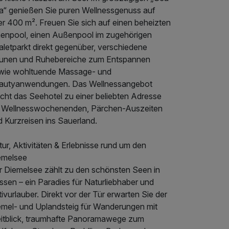
a“ genießen Sie puren Wellnessgenuss auf
er 400 m². Freuen Sie sich auf einen beheizten
nenpool, einen Außenpool im zugehörigen
aletparkt direkt gegenüber, verschiedene
unen und Ruhebereiche zum Entspannen
wie wohltuende Massage- und
autyanwendungen. Das Wellnessangebot
cht das Seehotel zu einer beliebten Adresse
r Wellnesswochenenden, Pärchen-Auszeiten
 Kurzreisen ins Sauerland.
ur, Aktivitäten & Erlebnisse rund um den
emelsee
r Diemelsee zählt zu den schönsten Seen in
ssen – ein Paradies für Naturliebhaber und
ivurlauber. Direkt vor der Tür erwarten Sie der
emel- und Uplandsteig für Wanderungen mit
itblick, traumhafte Panoramawege zum