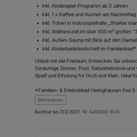
inkl. Kinderspiel-Programm ab 3 Jahren
inkl. 1 x Kaffee und Kuchen am Nachmittag
inkl. Toben in Indoorspielhalle „Sharkie Isl
inkl. Wellnesszeit im über 400 m² großen 
inkl. Außen-Sauna mit Blick auf den Dieme
inkl. Kinderbadelandschaft im Familienbad*
Urlaub mit viel Freiraum: Entdecken Sie unbes
Geräumige Zimmer, Pool, Naturerlebnisse und v
Spaß und Erholung für Groß und Klein. Ideal fü
*Familien- & Erlebnisbad Heringhausen (nur 5 
Der Eintritt in das Familien- & Erlebnisbad gil
Weiterlesen
Das 29 °C warme Innen- und Außenbecken lä
Im Angebot enthalten
möchte, genießt das Sprudelbecken oder sonnt
Saunabenutzung, Saunatuch, Leihbademantel, 
Buchbar bis 21.12.2027.
Nr: A492586-1643
die Kinderbadelandschaft mit 32 °C warmem F
Wellnessbereichs, W-LAN Nutzung / Internet
Badespaß für die Kleinen. Im Saunabereich s
Farbtherapie, Ruheraum und Solegrotte für w