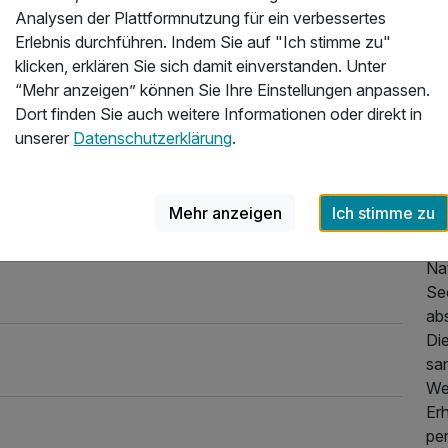
Analysen der Plattformnutzung für ein verbessertes
69,00 €
Erlebnis durchführen. Indem Sie auf "Ich stimme zu"
lsee im Sauerland - 3 Nächte
klicken, erklären Sie sich damit einverstanden. Unter
40,00 €
“Mehr anzeigen” können Sie Ihre Einstellungen anpassen.
Dort finden Sie auch weitere Informationen oder direkt in
2026
Üb
unserer
Datenschutzerklärung
.
75,00 €
Gö
di
Mehr anzeigen
Ich stimme zu
69,00 €
Ein
Na
Se
59,00 €
ab
Di
sa
69,00 €
Wel
Erh
per