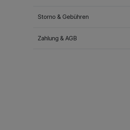
Rückenmassage
pro Stück (20 Minuten)
Storno & Gebühren
Scen Tao Hot Stone Ganzkörpermas
pro Stück (60 Minuten)
Zahlung & AGB
SPA Cleansing Aktiv
pro Stück (60 Minuten)
Ausstattung
SPA Vital Gesichtspflege
pro Stück (30 Minuten)
Zusatznächte
Südseetraumbad
pro Stück (30 Minuten)
Für 4 Tage
Tibetische Honigmassage für den Rüc
pro Stück (30 Minuten)