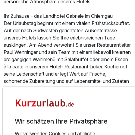
persönliche Atmosphäre unseres Hotels.
Ihr Zuhause - das Landhotel Gabriele im Chiemgau
Der Urlaubstag beginnt mit einem vitalen Frühstücksbuffet.
Auf der nach Südwesten gerichteten Außenterrasse
Doppelzimmer mit Balkon
unseres Hotels lassen Sie Ihre erlebnisreichen Tage
2 Erwachsene
ausklingen. Am Abend verwöhnt Sie unser Restaurantleiter
Paul Wenninger und sein Team mit einem liebevoll kreierten
dreigängigen Wahlmenü mit Salatbuffet oder einem Essen
à la carte in unserem Hotel- Restaurant Lickei. Kochen ist
seine Leidenschaft und er legt Wert auf Frische,
schonende Zubereitung und auf Lebensmittel und Zutaten
aus dem Chiemgau. Heraus kommen Gerichte von
bayerischen und regionalen Schmankerln bis hin zur
gehobenen internationalen Küche.
Das Hotel Gabriele ist Ihr Zuhause in der Nähe des
Wir schätzen Ihre Privatsphäre
bayerischen Meeres. Unterwössen liegt zwischen dem
Chiemsee (25 km) und dem Nachbarort Reit im Winkl im
Wir verwenden Cookies und ähnliche