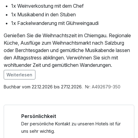
1x Weinverkostung mit dem Chef
1x Musikabend in den Stuben
1x Fackelwanderung mit Glühweingaudi
Genießen Sie die Weihnachtszeit im Chiemgau. Regionale
Küche, Ausflüge zum Weihnachtsmarkt nach Salzburg
oder Berchtesgaden und gemütliche Musikabende lassen
den Alltagsstress abklingen. Verwöhnen Sie sich mit
wohltuender Zeit und gemütlichen Wanderungen.
Weiterlesen
Im Angebot enthalten
1 Flasche Mineralwasser, Parkplatz, Nutzung des
Buchbar vom 22.12.2026 bis 27.12.2026.
Nr: A492679-350
Fitnessbereichs, W-LAN Nutzung / Internetnutzung
Persönlichkeit
Der persönliche Kontakt zu unseren Hotels ist für
uns sehr wichtig.