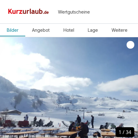
Wertgutscheine
Bilder
Angebot
Hotel
Lage
Weitere
1
1
/
/
34
34