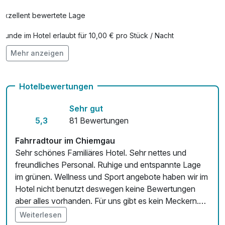
Exzellent bewertete Lage
Hunde im Hotel erlaubt für 10,00 € pro Stück / Nacht
Mehr anzeigen
Auch vegetarische Speisen
Fitnessgeräte stehen bereit
Hotelbewertungen
Kostenloses W-LAN
Sehr gut
5,3
81 Bewertungen
Fahrradtour im Chiemgau
Sehr schönes Familiäres Hotel. Sehr nettes und
freundliches Personal. Ruhige und entspannte Lage
im grünen. Wellness und Sport angebote haben wir im
Hotel nicht benutzt deswegen keine Bewertungen
aber alles vorhanden. Für uns gibt es kein Meckern.
Kommen gerne wieder. 5von5 Sternen ⭐️
Weiterlesen