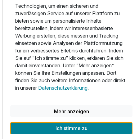
oberbayerischen Achental. Das Achental ist ein weites
Technologien, um einen sicheren und
Ausstattung
ehemaliges Gletschertal. Es bietet viele Möglichkeiten zum
zuverlässigen Service auf unserer Plattform zu
Spazierengehen, Radfahren und Langlaufen. Rundherum
bieten sowie um personalisierte Inhalte
Zusatznächte
steigen die Chiemgauer Alpen auf und ermöglichen
bereitzustellen, indem wir interessenbasierte
wunderschöne Bergtouren zu Almen und Gipfeln.
Werbung erstellen, diese messen und Tracking
einsetzen sowie Analysen der Plattformnutzung
Für 6 Tage
927,00 €
p.P. ab
Überall finden Sie gepflegte Wanderwege oder
für ein verbessertes Erlebnis durchführen. Indem
Mountainbikerouten für jeden Geschmack und jeden
Sie auf "Ich stimme zu" klicken, erklären Sie sich
Anspruch. Die deutsche Alpenstraße, eine der großen
damit einverstanden. Unter “Mehr anzeigen”
Ausflugstraßen der Bundesrepublik, führt durch den Ort
können Sie Ihre Einstellungen anpassen. Dort
und bringt Sie in die deutschen Alpenorte wie Ruhpolding,
finden Sie auch weitere Informationen oder direkt
Doppelzimmer mit Balkon / Terrasse
Inzell, Berchtesgaden. Das Hotel Gabriele liegt im Ortsteil
in unserer
Datenschutzerklärung
.
1 Erwachsenen
Unterwössen (Unterwössen besteht aus den beiden
Hauptorten Unter- und Oberwössen). Das Hotel liegt ruhig
und weitab von jedem Verkehrslärm. Es grenzt unmittelbar
Mehr anzeigen
an saftige Wiesen und bunte Mischwälder. Umstehende
Häuser sind reine Wohnbebauung mit großen Gärten. Nur
Ich stimme zu
wenige Schritte vor der Haustür erleben Sie reine Natur.
Geräumige, moderne und gut ausgestattete Zimmer bieten