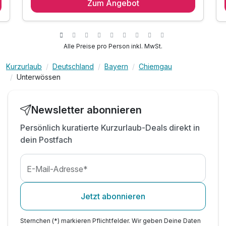
Zum Angebot
3 x reichhaltiges Frühstück vom Buffet
inkl. Kurtaxe
inkl. Achental Card für viele Vergünstigungen
1x Infomaterial & Wanderkarte
Alle Preise pro Person inkl. MwSt.
Kurzurlaub
Deutschland
Bayern
Chiemgau
Unterwössen
Newsletter abonnieren
Persönlich kuratierte Kurzurlaub-Deals direkt in
dein Postfach
E-Mail-Adresse*
Jetzt abonnieren
Sternchen (*) markieren Pflichtfelder. Wir geben Deine Daten