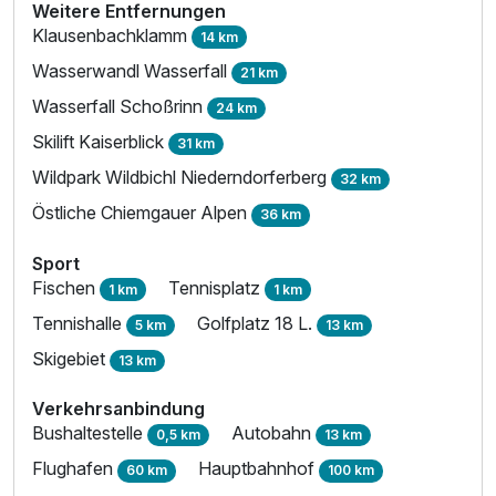
Weitere Entfernungen
Klausenbachklamm
14 km
Wasserwandl Wasserfall
21 km
Ausstattung
Wasserfall Schoßrinn
24 km
Skilift Kaiserblick
31 km
Für 6 Tage
1.032,00 €
p.P. ab
Wildpark Wildbichl Niederndorferberg
32 km
Östliche Chiemgauer Alpen
36 km
Sport
Fischen
Tennisplatz
1 km
1 km
Tennishalle
Golfplatz 18 L.
5 km
13 km
Skigebiet
13 km
Verkehrsanbindung
Bushaltestelle
Autobahn
0,5 km
13 km
Flughafen
Hauptbahnhof
60 km
100 km