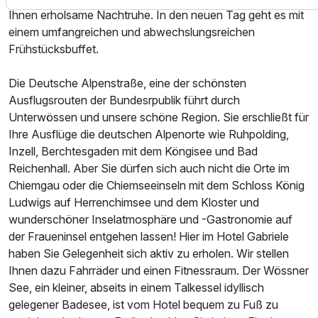
Ihnen erholsame Nachtruhe. In den neuen Tag geht es mit
einem umfangreichen und abwechslungsreichen
Frühstücksbuffet.
Die Deutsche Alpenstraße, eine der schönsten
Ausflugsrouten der Bundesrpublik führt durch
Unterwössen und unsere schöne Region. Sie erschließt für
Ihre Ausflüge die deutschen Alpenorte wie Ruhpolding,
Inzell, Berchtesgaden mit dem Köngisee und Bad
Ausstattung
Reichenhall. Aber Sie dürfen sich auch nicht die Orte im
Chiemgau oder die Chiemseeinseln mit dem Schloss König
Ludwigs auf Herrenchimsee und dem Kloster und
Für 6 Tage
1.000,00 €
p.P. ab
wunderschöner Inselatmosphäre und -Gastronomie auf
der Fraueninsel entgehen lassen! Hier im Hotel Gabriele
haben Sie Gelegenheit sich aktiv zu erholen. Wir stellen
Ihnen dazu Fahrräder und einen Fitnessraum. Der Wössner
See, ein kleiner, abseits in einem Talkessel idyllisch
Einzelzimmer
gelegener Badesee, ist vom Hotel bequem zu Fuß zu
1 Erwachsenen