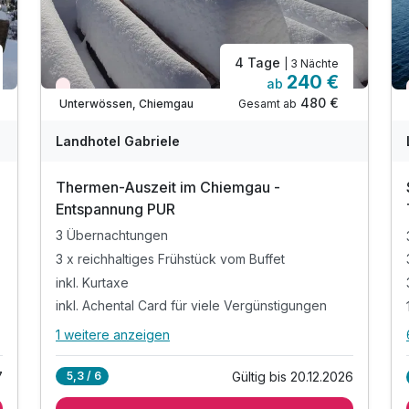
4 Tage
| 3 Nächte
240 €
ab
Wieder frei ab Oktober
480 €
Gesamt ab
Unterwössen, Chiemgau
Landhotel Gabriele
Thermen-Auszeit im Chiemgau -
Entspannung PUR
3 Übernachtungen
3 x reichhaltiges Frühstück vom Buffet
inkl. Kurtaxe
inkl. Achental Card für viele Vergünstigungen
1 weitere anzeigen
Alle Inklusivleistungen
5 enthalten
Gültig bis 20.12.2026
5,3 / 6
7
3 Übernachtungen