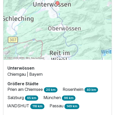
Familienzimmer
2 Erwachsene und 2 Kinder
Unterwössen
Chiemgau | Bayern
Größere Städte
Prien am Chiemsee
Rosenheim
20 km
40 km
Salzburg
München
65 km
96 km
lANDSHUT
Passau
116 km
149 km