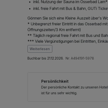
inkl. Nutzung der Sauna im Osserbad Lam*
inkl. freie Fahrt mit Bus & Bahn, GUTi Ticke
Gönnen Sie sich eine Kleine Auszeit über's W
* Unbegrenzt freier Eintritt in das Osserbad 
Öffnungszeiten/3 Km entfernt)
** Täglich regional freie Fahrt mit Bus und B
*** Viele Vergünstigungen bei Eintritten, E
Tourist Information mit der Arracher-Gästekar
Weiterlesen
Im Angebot enthalten
Saunabenutzung, Parkplatz, Nutzung des Well
Buchbar bis 21.12.2026.
Nr: A494191-5978
kostenfreie Nutzung öffentl. Nahverkehr, Tag
Nutzung Wellnessbereich nach check out
Persönlichkeit
Der persönliche Kontakt zu unseren Hotel
ist für uns sehr wichtig.