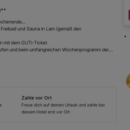
t**
ochenende...
mit Freibad und Sauna in Lam (gemäß den
ahn mit dem GUTi-Ticket
inkäufen und beim umfangreichen Wochenprogramm der
te
nessbereichs, W-LAN Nutzung / Internetnutzung,
eszeitung, Shuttleservice vom/zum Bahnhof, ganztägige
Zahle vor Ort
s
Freue dich auf deinen Urlaub und zahle bei
diesem Hotel erst vor Ort.