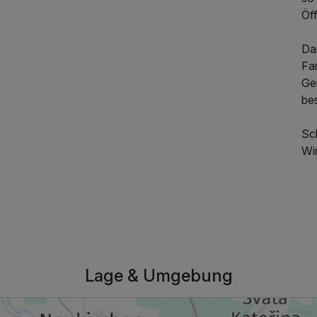
Öf
Da
Fam
Gen
be
Sc
Wir
205,00 €
p.P. ab
Lage & Umgebung