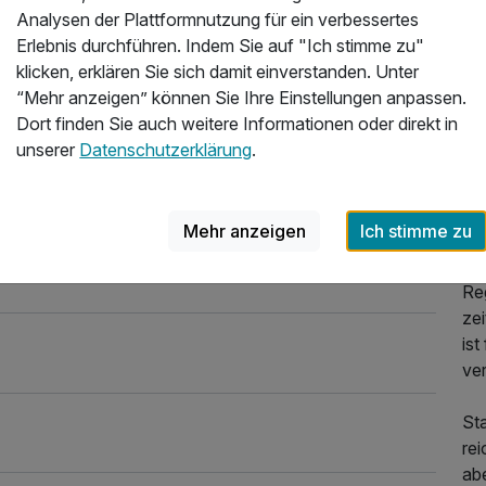
25
Analysen der Plattformnutzung für ein verbessertes
Uns
Erlebnis durchführen. Indem Sie auf "Ich stimme zu"
idy
klicken, erklären Sie sich damit einverstanden. Unter
Ba
“Mehr anzeigen” können Sie Ihre Einstellungen anpassen.
Ur
Dort finden Sie auch weitere Informationen oder direkt in
Jah
unserer
Datenschutzerklärung
.
Do
be
üb
Mehr anzeigen
Ich stimme zu
Be
ele
Re
ze
ist
ver
Sta
rei
ab