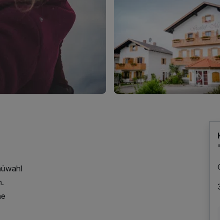
nüwahl
n.
ne