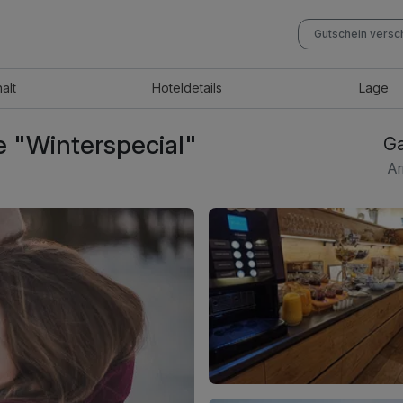
Gutschein vers
halt
Hotel
details
Lage
e "Winterspecial"
Ga
Ar