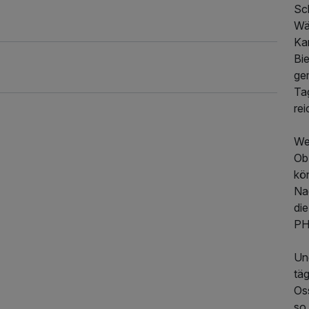
Sc
Wä
Kar
Bie
gem
Ta
re
We
205,00 €
p.P. ab
Ob
kö
Na
di
PH
Un
täg
Os
so