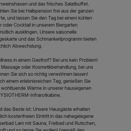
hweinshaxen und das frisches Salatbuffet.
hlen Sie bei Halbpension frei aus der ganzen
te, und lassen Sie den Tag bei einem kühlen
r oder Cocktail in unserem Biergarten
ütlich ausklingen. Unsere saisonelle
geskarte und das Schmankerlprogramm bieten
ichlich Abwechslung.
llness in einem Gasthof? Bei uns kein Problem!
 Massage oder Kosmetikbehandlung, bei uns
nnen Sie sich so richtig verwöhnen lassen!
ch einem erlebnisreichen Tag, genießen Sie
e wohltuende Wärme in unserer hauseigenen
YSIOTHERM-Infrarotkabine.
d das Beste ist: Unsere Hausgäste erhalten
lich kostenfreien Eintritt in das nahegelegene
serbad Lam mit Sauna, Freibad und Rutschen,
 oft und so lange Sie wollen! (gemäß den