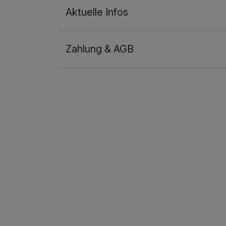
Aktuelle Infos
Zahlung & AGB
Ausstattung
Für 3 Tage
Doppelzimmer Deluxe
2 Erwachsene und 1 Kind