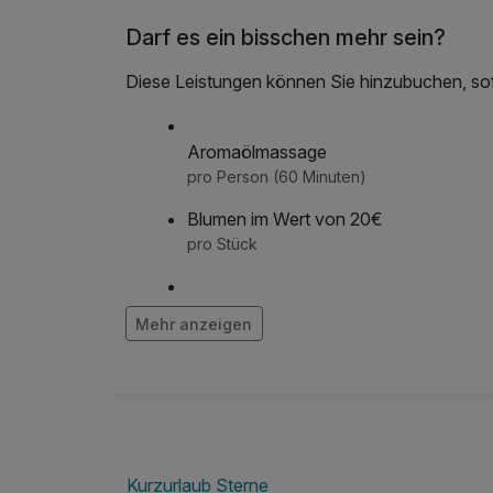
Darf es ein bisschen mehr sein?
Diese Leistungen können Sie hinzubuchen, sofe
Aromaölmassage
pro Person (60 Minuten)
Blumen im Wert von 20€
pro Stück
Breuss Rückenmassage
Mehr anzeigen
pro Person (30 Minuten)
Candle-Light-Dinner
pro Person
Kurzurlaub Sterne