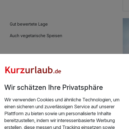
42,00 €
Gut bewertete Lage
63,00 €
Auch vegetarische Speisen
76,00 €
52,00 €
Wir schätzen Ihre Privatsphäre
Abendessen
Wir verwenden Cookies und ähnliche Technologien, um
39,00 €
Üb
, weil wir bisher immer sehr zufrieden waren. Der
einen sicheren und zuverlässigen Service auf unserer
freundlich und kompetent und vor Allem das Essen
Plattform zu bieten sowie um personalisierte Inhalte
Tr
s der Küchenchef mit seinem Team da täglich
bereitzustellen, indem wir interessenbasierte Werbung
Ga
unft perfekt.
erstellen, diese messen und Tracking einsetzen sowie