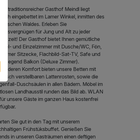
er traditionsreicher Gasthof Meindl liegt
llisch eingebettet im Lamer Winkel, inmitten des
yerischen Waldes. Erleben Sie
laubsvergnügen für Jung und Alt zu jeder
reszeit! Der Gasthof bietet Ihnen gemütliche
ppel- und Einzelzimmer mit Dusche/WC, Fön,
quemer Sitzecke, Flachbild-Sat-TV, Safe und
erwiegend Balkon (Deluxe Zimmer).
sonderen Komfort bieten unsere Betten mit
ktrisch verstellbaren Lattenrosten, sowie die
genfall-Duschsäulen in allen Bädern. Möbel im
itlosen Landhausstil runden das Bild ab. WLAN
 für unsere Gäste im ganzen Haus kostenfrei
fügbar.
rten Sie gut in den Tag mit unserem
chhaltigen Frühstüksbuffet. Genießen Sie
ends in unseren Gasträumen einen deftigen