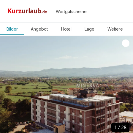
Wertgutscheine
Bilder
Angebot
Hotel
Lage
Weitere
1
1
/
/
28
28