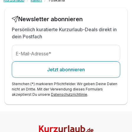
inkl. kostenfreiem Leihfahrrad*
inkl. Kaffee- und Teestation im Zimmer
inkl. eine Flasche Mineralwasser
Newsletter abonnieren
inkl. Welcome Drink
Persönlich kuratierte Kurzurlaub-Deals direkt in
inkl. Parkplatz & W-LAN Nutzung
dein Postfach
E-Mail-Adresse*
Jetzt abonnieren
Sternchen (*) markieren Pflichtfelder. Wir geben Deine Daten
nicht an Dritte. Mit der Verwendung dieses Formulars
akzeptierst Du unsere
Datenschutzrichtlinie
.