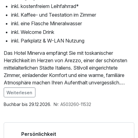
inkl. kostenfreiem Leihfahrrad*
inkl. Kaffee- und Teestation im Zimmer
inkl. eine Flasche Mineralwasser
inkl. Welcome Drink
inkl. Parkplatz & W-LAN Nutzung
Das Hotel Minerva empfängt Sie mit toskanischer
Herzlichkeit im Herzen von Arezzo, einer der schönsten
mittelalterlichen Städte Italiens. Stilvoll eingerichtete
Zimmer, einladender Komfort und eine warme, familiäre
Atmosphäre machen Ihren Aufenthalt unvergesslich.
Weiterlesen
Rund um das Hotel erwartet Sie eine Region voller
Im Angebot enthalten
Geschichte, Kunst und kulinarischer Genüsse: Schlendern
1 x Welcome Drink, 1 Flasche Mineralwasser,
Buchbar bis 29.12.2026.
Nr: A503260-11532
Sie durch die gepflasterten Gassen der Altstadt,
Leihbademantel, Parkplatz, Nutzung des Fitnessbereichs,
bewundern Sie beeindruckende Kirchen und Renaissance-
W-LAN Nutzung / Internetnutzung, Nutzung Öffentliches
Paläste oder genießen Sie ein Glas regionalen Chianti in
Internetterminal
Persönlichkeit
einer der gemütlichen Trattorien. Nur wenige Schritte