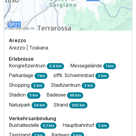
Arezzo
Arezzo | Toskana
Erlebnisse
Kongreßzentrum
Messegelände
0,8 km
1 km
Parkanlage
öfftl. Schwimmbad
1 km
2 km
Shopping
Stadtzentrum
2 km
2 km
Stadion
Badesee
5 km
48 km
Naturpark
Strand
54 km
250 km
Verkehrsanbindung
Bushaltestelle
Hauptbahnhof
0,1 km
2 km
Taxistand
Radweg
2 km
5 km