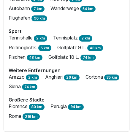
Autobahn
Wanderwege
7 km
54 km
Flughafen
90 km
Sport
Tennishalle
Tennisplatz
2 km
2 km
Reitmöglichk.
Golfplatz 9 L.
5 km
43 km
Fischen
Golfplatz 18 L.
48 km
74 km
Weitere Entfernungen
Arezzo
Anghiari
Cortona
2 km
26 km
35 km
Siena
74 km
Größere Städte
Florence
Perugia
80 km
94 km
Rome
216 km