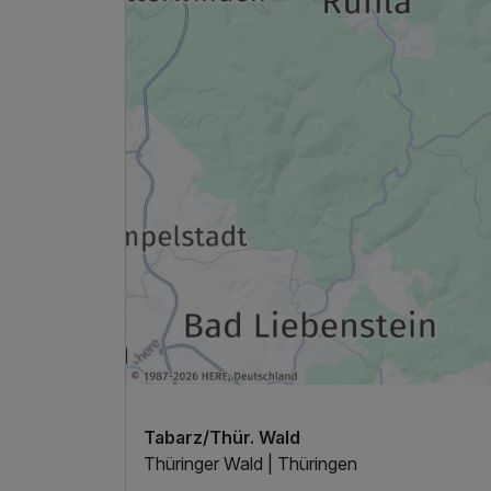
Für 4 Tage
Einzelzimmer
1 Erwachsenen
Ausstattung
Zusatznächte
Für 4 Tage
Tabarz/Thür. Wald
Thüringer Wald | Thüringen