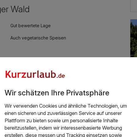
er Wald
8,00 €
Gut bewertete Lage
10,00 €
Auch vegetarische Speisen
Wir schätzen Ihre Privatsphäre
1 Nacht geschenkt!
Wir verwenden Cookies und ähnliche Technologien, um
Üb
einen sicheren und zuverlässigen Service auf unserer
026
Plattform zu bieten sowie um personalisierte Inhalte
In
bereitzustellen, indem wir interessenbasierte Werbung
Wa
erstellen, diese messen und Tracking einsetzen sowie