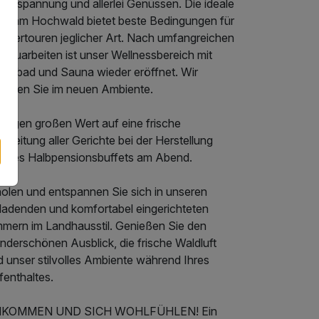
Entspannung und allerlei Genüssen. Die ideale
ge am Hochwald bietet beste Bedingungen für
ndertouren jeglicher Art. Nach umfangreichen
bauarbeiten ist unser Wellnessbereich mit
llenbad und Sauna wieder eröffnet. Wir
warten Sie im neuen Ambiente.
 legen großen Wert auf eine frische
ereitung aller Gerichte bei der Herstellung
seres Halbpensionsbuffets am Abend.
holen und entspannen Sie sich in unseren
nladenden und komfortabel eingerichteten
mmern im Landhausstil. Genießen Sie den
nderschönen Ausblick, die frische Waldluft
d unser stilvolles Ambiente während Ihres
fenthaltes.
KOMMEN UND SICH WOHLFÜHLEN! Ein