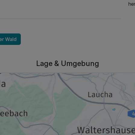
her
er Wald
159,00 €
p.P. ab
Lage & Umgebung