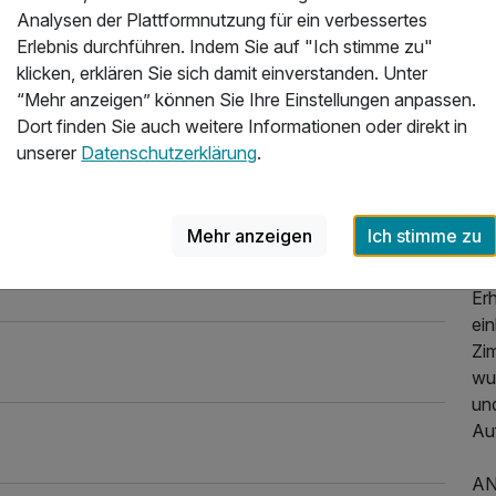
zu 
Analysen der Plattformnutzung für ein verbessertes
La
Erlebnis durchführen. Indem Sie auf "Ich stimme zu"
Wa
klicken, erklären Sie sich damit einverstanden. Unter
Um
“Mehr anzeigen” können Sie Ihre Einstellungen anpassen.
Ha
Dort finden Sie auch weitere Informationen oder direkt in
er
unserer
Datenschutzerklärung
.
Wir
Zub
Mehr anzeigen
Ich stimme zu
un
Er
ei
Zi
wu
un
Au
AN