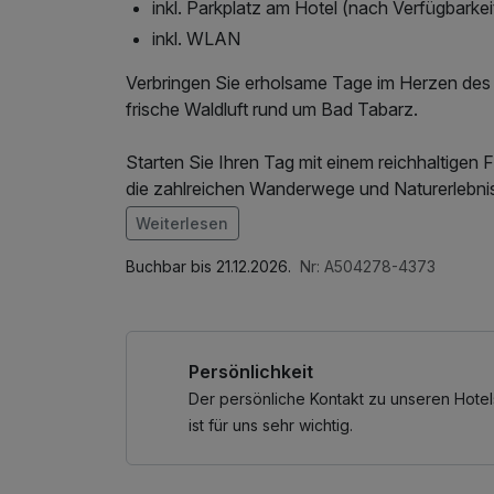
inkl. Parkplatz am Hotel (nach Verfügbarkei
inkl. WLAN
Verbringen Sie erholsame Tage im Herzen des
frische Waldluft rund um Bad Tabarz.
Starten Sie Ihren Tag mit einem reichhaltigen
die zahlreichen Wanderwege und Naturerlebniss
Lunchpaket – ideal für eine Wanderung oder 
Weiterlesen
Landschaft des Thüringer Waldes.
Im Angebot enthalten
1 Flasche Mineralwasser
Buchbar bis 21.12.2026.
Nr: A504278-4373
Nach einem aktiven Tag in der Natur können 
entspannen und neue Energie tanken.
Persönlichkeit
Dieses Arrangement ist ideal für alle, die Nat
möchten.
Der persönliche Kontakt zu unseren Hotel
ist für uns sehr wichtig.