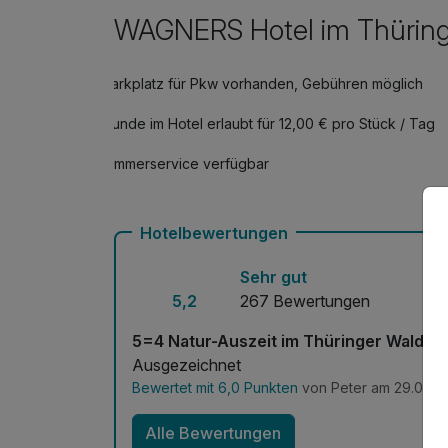
pro Nacht
WAGNERS Hotel im Thüring
Leihbademantel
pro Stück
Parkplatz für Pkw vorhanden, Gebühren möglich
Obstkorb
Hunde im Hotel erlaubt für 12,00 € pro Stück / Tag
pro Zimmer
Zimmerservice verfügbar
Hotelbewertungen
Sehr gut
5,2
267 Bewertungen
5=4 Natur-Auszeit im Thüringer Wald - 
Ausgezeichnet
Bewertet mit 6,0 Punkten
von Peter am 29.04.2
Alle Bewertungen