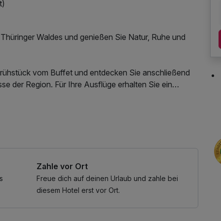
t)
 Thüringer Waldes und genießen Sie Natur, Ruhe und
 Frühstück vom Buffet und entdecken Sie anschließend
e der Region. Für Ihre Ausflüge erhalten Sie ein
einen entspannten Spaziergang durch die wunderschöne
Sie im Schwimmbad oder in der Sauna unseres Hauses
Zahle vor Ort
ur, Bewegung und Erholung miteinander verbinden
s
Freue dich auf deinen Urlaub und zahle bei
diesem Hotel erst vor Ort.