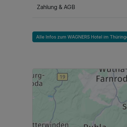
Zahlung & AGB
Ausstattung
Alle Infos zum WAGNERS Hotel im Thüring
Für 4 Tage
Doppelzimmer Standard
2 Erwachsene
Ausstattung
Zusatznächte