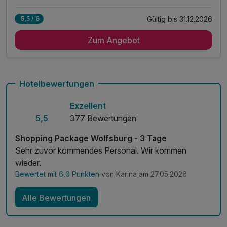
Alle Inklusivleistungen
6 enthalten
Gültig bis 31.12.2026
5,5 / 6
2 Übernachtungen
Zum Angebot
2 x reichhaltiges Frühstück vom Buffet
1 x Obst auf dem Zimmer
inkl. Aktivzeit in unserem Fitnessraum
inkl. Parkplatz
Hotelbewertungen
inkl. WLAN
Exzellent
5,5
377 Bewertungen
Shopping Package Wolfsburg - 3 Tage
Sehr zuvor kommendes Personal. Wir kommen
wieder.
Bewertet mit 6,0 Punkten
von Karina am 27.05.2026
Alle Bewertungen