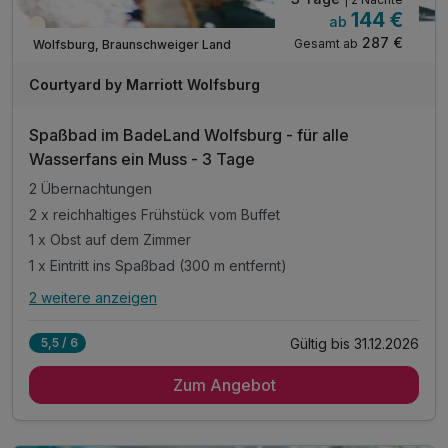
144 €
ab
Teilweise ausgelastet
287 €
Gesamt ab
Wolfsburg, Braunschweiger Land
Courtyard by Marriott Wolfsburg
Spaßbad im BadeLand Wolfsburg - für alle
Wasserfans ein Muss - 3 Tage
2 Übernachtungen
2 x reichhaltiges Frühstück vom Buffet
1 x Obst auf dem Zimmer
1 x Eintritt ins Spaßbad (300 m entfernt)
2 weitere anzeigen
Alle Inklusivleistungen
6 enthalten
Gültig bis 31.12.2026
5,5 / 6
2 Übernachtungen
Zum Angebot
2 x reichhaltiges Frühstück vom Buffet
1 x Obst auf dem Zimmer
1 x Eintritt ins Spaßbad (300 m entfernt)