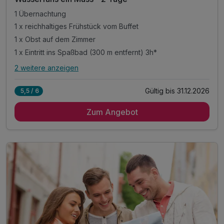
1 Übernachtung
1 x reichhaltiges Frühstück vom Buffet
1 x Obst auf dem Zimmer
1 x Eintritt ins Spaßbad (300 m entfernt) 3h*
2 weitere anzeigen
Alle Inklusivleistungen
6 enthalten
Gültig bis 31.12.2026
5,5 / 6
1 Übernachtung
Zum Angebot
1 x reichhaltiges Frühstück vom Buffet
1 x Obst auf dem Zimmer
1 x Eintritt ins Spaßbad (300 m entfernt) 3h*
inkl. Aktivzeit in unserem Fitnessraum
inkl. WLAN