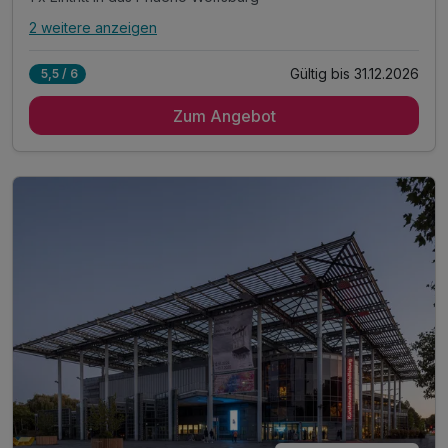
2 weitere anzeigen
Alle Inklusivleistungen
6 enthalten
Gültig bis 31.12.2026
5,5 / 6
2 Übernachtungen
Zum Angebot
2 x reichhaltiges Frühstück vom Buffet
1 x Obst auf dem Zimmer
1 x Eintritt in das Phaeno Wolfsburg
inkl. Aktivzeit in unserem Fitnessraum
inkl. WLAN