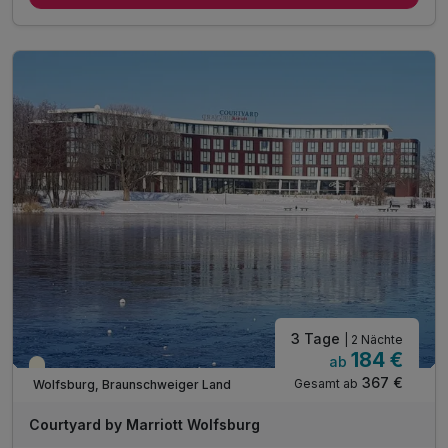
1 x kleines Willkommensgeschenk
1 x Teilnahme an unserem Weihnachts-Brunch
inkl. Aktivzeit in unserem Fitnessraum
inkl. WLAN
3 Tage
| 2 Nächte
184 €
ab
Saisonal verfügbar
367 €
Gesamt ab
Wolfsburg, Braunschweiger Land
Courtyard by Marriott Wolfsburg