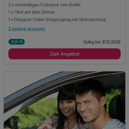
2 x reichhaltiges Frühstück vom Buffet
1 x Obst auf dem Zimmer
1 x Designer Outlet Shoppingbag mit Überraschung
2 weitere anzeigen
Alle Inklusivleistungen
6 enthalten
Gültig bis 31.12.2026
5,5 / 6
2 Übernachtungen
Zum Angebot
2 x reichhaltiges Frühstück vom Buffet
1 x Obst auf dem Zimmer
1 x Designer Outlet Shoppingbag mit Überraschung
inkl. Aktivzeit in unserem Fitnessraum
inkl. WLAN