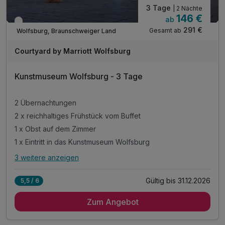
3 Tage
| 2 Nächte
146 €
ab
Verfügbar bis Dezember
291 €
Gesamt ab
Wolfsburg, Braunschweiger Land
Courtyard by Marriott Wolfsburg
Kunstmuseum Wolfsburg - 3 Tage
2 Übernachtungen
2 x reichhaltiges Frühstück vom Buffet
1 x Obst auf dem Zimmer
1 x Eintritt in das Kunstmuseum Wolfsburg
3 weitere anzeigen
Alle Inklusivleistungen
7 enthalten
Gültig bis 31.12.2026
5,5 / 6
2 Übernachtungen
Zum Angebot
2 x reichhaltiges Frühstück vom Buffet
1 x Obst auf dem Zimmer