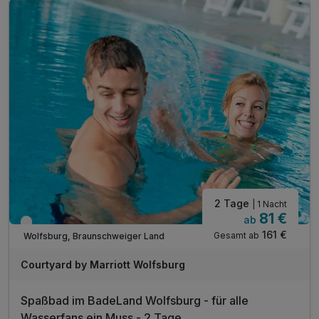
inkl. Aktivzeit in unserem Fitnessraum
inkl. WLAN
2 Tage
| 1 Nacht
81 €
ab
Verfügbar bis Dezember
161 €
Gesamt ab
Wolfsburg, Braunschweiger Land
Courtyard by Marriott Wolfsburg
Spaßbad im BadeLand Wolfsburg - für alle
Wasserfans ein Muss - 2 Tage