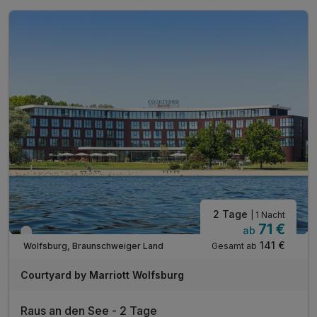
1 x Eintritt in das Kunstmuseum Wolfsburg
inkl. Aktivzeit in unserem Fitnessraum
inkl. Parkplatz
inkl. WLAN
2 Tage
| 1 Nacht
71 €
ab
Verfügbar bis Dezember
141 €
Gesamt ab
Wolfsburg, Braunschweiger Land
Courtyard by Marriott Wolfsburg
Raus an den See - 2 Tage