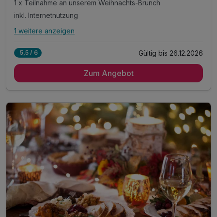
1 x Teilnahme an unserem Weihnachts-Brunch
inkl. Internetnutzung
1 weitere anzeigen
Alle Inklusivleistungen
5 enthalten
Gültig bis 26.12.2026
5,5 / 6
1 Übernachtung
Zum Angebot
1 x kleines Willkommensgeschenk
1 x Teilnahme an unserem Weihnachts-Brunch
inkl. Internetnutzung
inkl. Fitnessraum Nutzung