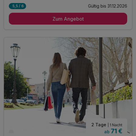
Gültig bis 31.12.2026
5,5 / 6
1 Übernachtung
Zum Angebot
1 x reichhaltiges Frühstück vom Buffet
1 x Obst auf dem Zimmer
1 x Eintritt in das Phaeno Wolfsburg
inkl. Aktivzeit in unserem Fitnessraum
inkl. WLAN
2 Tage
| 1 Nacht
71 €
ab
Verfügbar bis Dezember