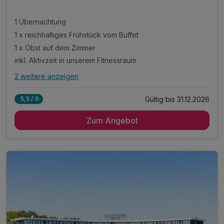
1 Übernachtung
1 x reichhaltiges Frühstück vom Buffet
1 x Obst auf dem Zimmer
inkl. Aktivzeit in unserem Fitnessraum
2 weitere anzeigen
Alle Inklusivleistungen
6 enthalten
Gültig bis 31.12.2026
5,5 / 6
1 Übernachtung
Zum Angebot
1 x reichhaltiges Frühstück vom Buffet
1 x Obst auf dem Zimmer
inkl. Aktivzeit in unserem Fitnessraum
inkl. Parkplatz
inkl. WLAN