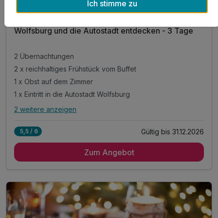
Ich stimme zu
Courtyard by Marriott Wolfsburg
Wolfsburg und die Autostadt entdecken - 3 Tage
2 Übernachtungen
2 x reichhaltiges Frühstück vom Buffet
1 x Obst auf dem Zimmer
1 x Eintritt in die Autostadt Wolfsburg
2 weitere anzeigen
Alle Inklusivleistungen
6 enthalten
Gültig bis 31.12.2026
5,5 / 6
2 Übernachtungen
Zum Angebot
2 x reichhaltiges Frühstück vom Buffet
1 x Obst auf dem Zimmer
1 x Eintritt in die Autostadt Wolfsburg
inkl. Aktivzeit in unserem Fitnessraum
inkl. WLAN