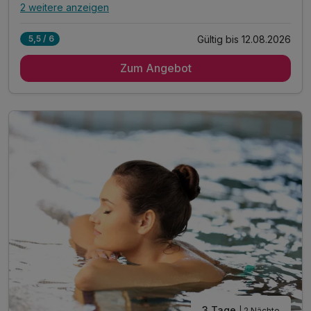
2 weitere anzeigen
Alle Inklusivleistungen
6 enthalten
Gültig bis 12.08.2026
5,5 / 6
3 Übernachtungen
Zum Angebot
3 x reichhaltiges Frühstück vom Buffet
1 x Flasche Sekt zur Begrüßung
1 x 3-Gang Menü
inkl. WLAN
inkl. Aktivzeit in unserem Fitnessraum
3 Tage
| 2 Nächte