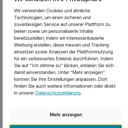
1 Übernachtung
Zum Angebot
1 x reichhaltiges Frühstück vom Buffet
Wir verwenden Cookies und ähnliche
1 x Obst auf dem Zimmer
Technologien, um einen sicheren und
1 x Eintritt in die Autostadt Wolfsburg
zuverlässigen Service auf unserer Plattform zu
inkl. Aktivzeit in unserem Fitnessraum
bieten sowie um personalisierte Inhalte
inkl. WLAN
bereitzustellen, indem wir interessenbasierte
Werbung erstellen, diese messen und Tracking
einsetzen sowie Analysen der Plattformnutzung
für ein verbessertes Erlebnis durchführen. Indem
Sie auf "Ich stimme zu" klicken, erklären Sie sich
damit einverstanden. Unter “Mehr anzeigen”
können Sie Ihre Einstellungen anpassen. Dort
finden Sie auch weitere Informationen oder direkt
in unserer
Datenschutzerklärung
.
3 Tage
| 2 Nächte
154 €
ab
Mehr anzeigen
Verfügbar bis Dezember
307 €
Gesamt ab
Wolfsburg, Braunschweiger Land