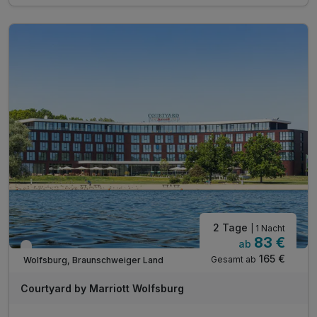
inkl. Aktivzeit in unserem Fitnessraum
inkl. WLAN
2 Tage
| 1 Nacht
83 €
ab
Verfügbar bis Dezember
165 €
Gesamt ab
Wolfsburg, Braunschweiger Land
Courtyard by Marriott Wolfsburg