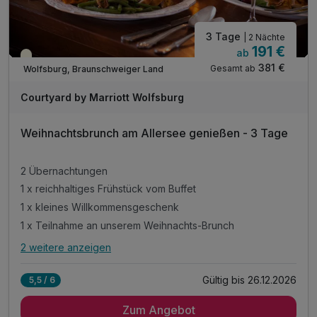
3 Tage
| 2 Nächte
191 €
ab
Saisonal verfügbar
381 €
Gesamt ab
Wolfsburg, Braunschweiger Land
Courtyard by Marriott Wolfsburg
Weihnachtsbrunch am Allersee genießen - 3 Tage
2 Übernachtungen
1 x reichhaltiges Frühstück vom Buffet
1 x kleines Willkommensgeschenk
1 x Teilnahme an unserem Weihnachts-Brunch
2 weitere anzeigen
Alle Inklusivleistungen
6 enthalten
Gültig bis 26.12.2026
5,5 / 6
2 Übernachtungen
Zum Angebot
1 x reichhaltiges Frühstück vom Buffet