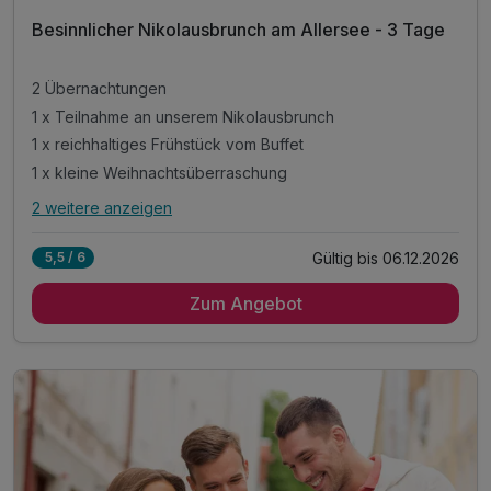
Besinnlicher Nikolausbrunch am Allersee - 3 Tage
2 Übernachtungen
1 x Teilnahme an unserem Nikolausbrunch
1 x reichhaltiges Frühstück vom Buffet
1 x kleine Weihnachtsüberraschung
2 weitere anzeigen
Alle Inklusivleistungen
6 enthalten
Gültig bis 06.12.2026
5,5 / 6
2 Übernachtungen
Zum Angebot
1 x Teilnahme an unserem Nikolausbrunch
1 x reichhaltiges Frühstück vom Buffet
1 x kleine Weihnachtsüberraschung
inkl. Aktivzeit in unserem Fitnessraum
inkl. WLAN