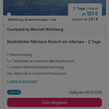
2 Tage
| 1 Nacht
121 €
ab
Saisonal verfügbar
241 €
Gesamt ab
Wolfsburg, Braunschweiger Land
Courtyard by Marriott Wolfsburg
Besinnlicher Nikolaus-Brunch am Allersee - 2 Tage
1 Übernachtung
1 x Teilnahme an unserem Nikolausbrunch
1 x kleine Weihnachtsüberraschung
inkl. Aktivzeit in unserem Fitnessraum
1 weitere anzeigen
Alle Inklusivleistungen
5 enthalten
Gültig bis 06.12.2026
5,5 / 6
1 Übernachtung
Zum Angebot
1 x Teilnahme an unserem Nikolausbrunch
1 x kleine Weihnachtsüberraschung