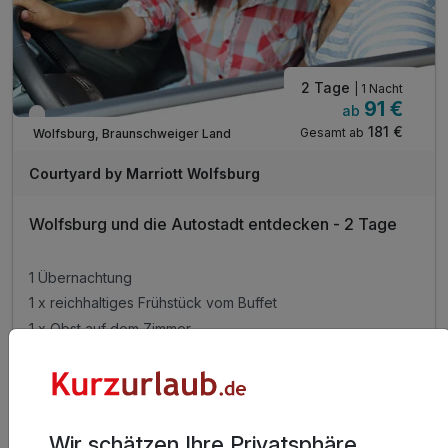
2 Tage
| 1 Nacht
91 €
ab
Verfügbar bis Dezember
181 €
Gesamt ab
Wolfsburg, Braunschweiger Land
Courtyard by Marriott Wolfsburg
Wolfsburg und die Autostadt entdecken - 2 Tage
1 Übernachtung
1 x reichhaltiges Frühstück vom Buffet
1 x Obst auf dem Zimmer
1 x Eintritt in die Autostadt Wolfsburg
2 weitere anzeigen
Alle Inklusivleistungen
6 enthalten
Gültig bis 31.12.2026
5,5 / 6
Wir schätzen Ihre Privatsphäre