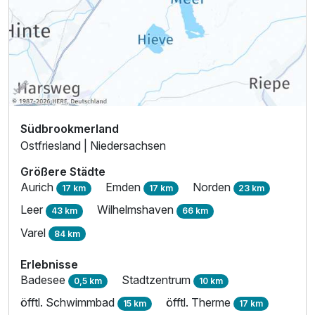
Südbrookmerland
Ostfriesland | Niedersachsen
Größere Städte
Aurich
Emden
Norden
17 km
17 km
23 km
Leer
Wilhelmshaven
43 km
66 km
Varel
84 km
Erlebnisse
Badesee
Stadtzentrum
0,5 km
10 km
öfftl. Schwimmbad
öfftl. Therme
15 km
17 km