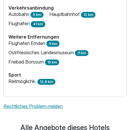
Verkehrsanbindung
Autobahn
Hauptbahnhof
9 km
12 km
Flughafen
41 km
Weitere Entfernungen
Flughafen Emden
9 km
Ostrfriesisches Landesmuseum
11 km
Freibad Borssum
15 km
Sport
Reitmöglichk.
12,8 km
Rechtliches Problem melden
Alle Angebote dieses Hotels