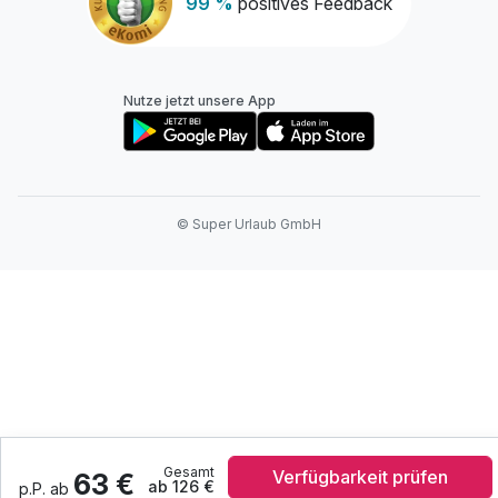
99 %
positives Feedback
Nutze jetzt unsere App
© Super Urlaub GmbH
Gesamt
Verfügbarkeit prüfen
63 €
ab 126 €
p.P. ab