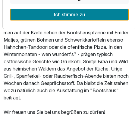
Restaurant. Die teils offene Küche gewährt Blicke, die so
richtig Appetit machen. Im "Bootshaus" werden sowohl
Ich stimme zu
traditionelle wie auch von modernen Einflüssen inspirierte
Speisen angeboten. Für jeden Gaumen etwas! So findet
man auf der Karte neben der Bootshauspfanne mit Emder
Matjes, grünen Bohnen und Schwenkkartoffeln ebenso
Hähnchen-Tandoori oder die ofenfrische Pizza. In den
Wintermonaten - wen wundert's? - prägen typisch
ostfriesische Gerichte wie Grünkohl, Snirtje Braa und Wild
aus heimischen Wäldern das Angebot der Küche. Urige
Grill-, Spanferkel- oder Räucherfisch-Abende bieten noch
Wochen danach Gesprächsstoff. Da bleibt die Zeit stehen,
wozu natürlich auch die Ausstattung im "Bootshaus"
beiträgt.
Wir freuen uns Sie bei uns begrüßen zu dürfen!