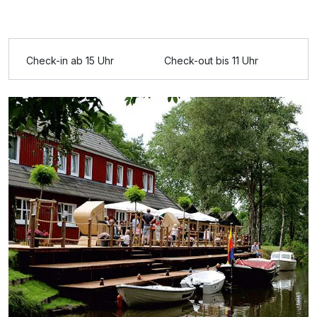
Zusatznächte
Check-in ab 15 Uhr
Check-out bis 11 Uhr
Für 2 Tage
63,00 €
p.P. ab