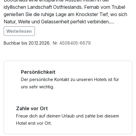
idyllischen Landschaft Ostfrieslands. Fernab vom Trubel
genießen Sie die ruhige Lage am Knockster Tief, wo sich
Natur, Weite und Gelassenheit perfekt verbinden.
Weiterlesen
Starten Sie Ihren Tag mit einem reichhaltigen Frühstück,
Im Angebot enthalten
das keine Wünsche offenlässt, und entdecken Sie
Parkplatz, W-LAN Nutzung / Internetnutzung
Buchbar bis 20.12.2026.
Nr: A508405-6679
anschließend die reizvolle Umgebung rund um das Große
Meer – ideal für Spaziergänge, Radtouren oder einfach
zum Abschalten. Ob für eine Nacht oder mehrere Tage:
Persönlichkeit
Unsere liebevoll gestalteten Arrangements bieten Ihnen die
perfekte Gelegenheit, dem Alltag zu entfliehen und neue
Der persönliche Kontakt zu unseren Hotels ist für
Energie zu tanken.
uns sehr wichtig.
Freuen Sie sich auf gemütliche Zimmer, herzliche
Zahle vor Ort
Gastfreundschaft und die besondere Atmosphäre eines
Hauses, das Ruhe und Erholung in den Mittelpunkt stellt.
Freue dich auf deinen Urlaub und zahle bei diesem
Lassen Sie die Seele baumeln, genießen Sie die Nähe zum
Hotel erst vor Ort.
Wasser und erleben Sie Ostfriesland von seiner schönsten