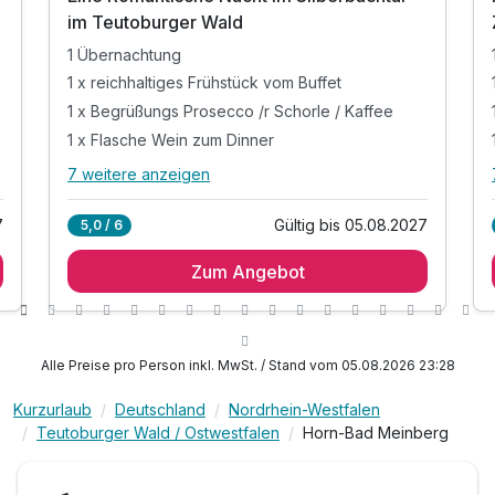
im Teutoburger Wald
1 Übernachtung
1 x reichhaltiges Frühstück vom Buffet
1 x Begrüßungs Prosecco /r Schorle / Kaffee
1 x Flasche Wein zum Dinner
7 weitere anzeigen
Alle Inklusivleistungen
11 enthalten
7
Gültig bis 05.08.2027
5,0 / 6
1 Übernachtung
Zum Angebot
1 x reichhaltiges Frühstück vom Buffet
1 x Begrüßungs Prosecco /r Schorle / Kaffee
1 x Flasche Wein zum Dinner
1 x 1 Lunchpaket für Ihren Ausflug
Alle Preise pro Person inkl. MwSt. / Stand vom 05.08.2026 23:28
inkl. Snacks, Süßigkeiten, Obst im Zimmer
Kurzurlaub
Deutschland
Nordrhein-Westfalen
inkl. Kaffee & Tee auf dem Zimmer
Teutoburger Wald / Ostwestfalen
Horn-Bad Meinberg
inkl. umfangreiches Kartenmaterial
inkl. kostenloses W -LAN