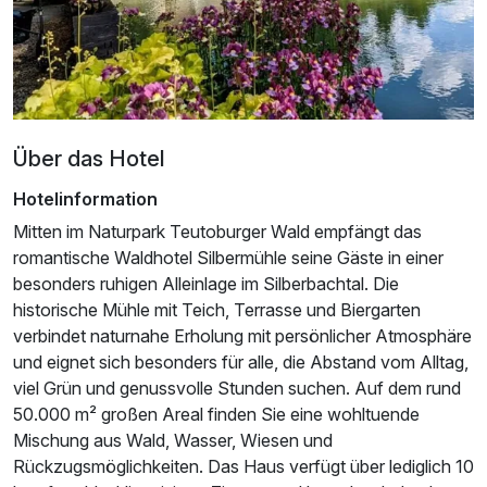
Für 6 Tage
460,00 €
p.P. ab
Über das Hotel
Suite/n
Hotelinformation
2 Erwachsene und 1 Kind
Mitten im Naturpark Teutoburger Wald empfängt das
romantische Waldhotel Silbermühle seine Gäste in einer
besonders ruhigen Alleinlage im Silberbachtal. Die
historische Mühle mit Teich, Terrasse und Biergarten
verbindet naturnahe Erholung mit persönlicher Atmosphäre
und eignet sich besonders für alle, die Abstand vom Alltag,
viel Grün und genussvolle Stunden suchen. Auf dem rund
50.000 m² großen Areal finden Sie eine wohltuende
Mischung aus Wald, Wasser, Wiesen und
Rückzugsmöglichkeiten. Das Haus verfügt über lediglich 10