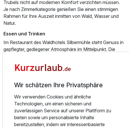
Trubels nicht auf modernen Komfort verzichten müssen.
Je nach Zimmerkategorie genießen Sie einen stimmigen
Rahmen für Ihre Auszeit inmitten von Wald, Wasser und
Natur.
Essen und Trinken
Im Restaurant des Waldhotels Silbermühle steht Genuss in
gepflegter, gediegener Atmosphäre im Mittelpunkt. Die
Küche arbeitet mit saisonal angepassten Gerichten und
frischen Produkten; Forelle und Saibling stammen aus
eigener Haltung. So entsteht ein kulinarisches Angebot,
das zur naturnahen Lage des Hauses passt und regionale
Akzente mit klassischem Restaurantgenuss verbindet.
Wir schätzen Ihre Privatsphäre
Auch vegetarische und vegane Gäste werden
Wir verwenden Cookies und ähnliche
berücksichtigt. Besonders schön lässt sich der Aufenthalt
Technologien, um einen sicheren und
auf der Terrasse oder im Biergarten abrunden, wenn das
zuverlässigen Service auf unserer Plattform zu
Wetter den Blick ins Grüne begleitet. Für ein zusätzliches
bieten sowie um personalisierte Inhalte
Sicherheitsgefühl ist der Restaurantbereich mit Virenfiltern
bereitzustellen, indem wir interessenbasierte
ausgestattet. Das Restaurant bietet einen passenden