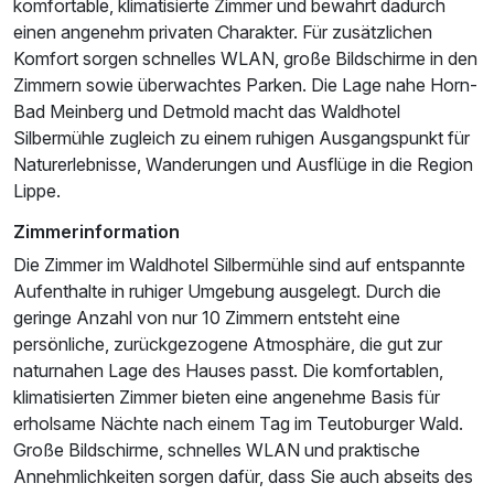
komfortable, klimatisierte Zimmer und bewahrt dadurch
einen angenehm privaten Charakter. Für zusätzlichen
Komfort sorgen schnelles WLAN, große Bildschirme in den
Ausstattung
Zimmern sowie überwachtes Parken. Die Lage nahe Horn-
Bad Meinberg und Detmold macht das Waldhotel
Für 6 Tage
480,00 €
Silbermühle zugleich zu einem ruhigen Ausgangspunkt für
p.P. ab
Naturerlebnisse, Wanderungen und Ausflüge in die Region
Lippe.
Zimmerinformation
Die Zimmer im Waldhotel Silbermühle sind auf entspannte
Aufenthalte in ruhiger Umgebung ausgelegt. Durch die
geringe Anzahl von nur 10 Zimmern entsteht eine
persönliche, zurückgezogene Atmosphäre, die gut zur
naturnahen Lage des Hauses passt. Die komfortablen,
klimatisierten Zimmer bieten eine angenehme Basis für
erholsame Nächte nach einem Tag im Teutoburger Wald.
Große Bildschirme, schnelles WLAN und praktische
Annehmlichkeiten sorgen dafür, dass Sie auch abseits des