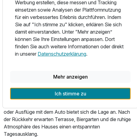
Werbung erstellen, diese messen und Tracking
Rahmen für ruhige Abende, genussvolle Pausen und
einsetzen sowie Analysen der Plattformnutzung
entspannte Stunden nach einem Tag im Teutoburger Wald.
für ein verbessertes Erlebnis durchführen. Indem
Wellness & Freizeit
Sie auf "Ich stimme zu" klicken, erklären Sie sich
Erholung beginnt im Waldhotel Silbermühle direkt vor der
damit einverstanden. Unter “Mehr anzeigen”
Tür. Statt eines klassischen Spa-Konzepts prägen Natur,
können Sie Ihre Einstellungen anpassen. Dort
Ruhe und Bewegung das Freizeitgefühl des Hauses. Auf
finden Sie auch weitere Informationen oder direkt
dem weitläufigen Areal laden Liegewiesen, der Teich, der
in unserer
Datenschutzerklärung
.
alte Garten mit Bachlauf sowie die waldnahe Umgebung
dazu ein, bewusst abzuschalten. Wer aktiv sein möchte,
startet direkt ab der Silbermühle zu Spaziergängen und
Mehr anzeigen
Wanderungen durch das Silberbachtal. Mehrere
unterschiedlich lange Wege führen durch die von Höhen,
Ich stimme zu
Laub- und Nadelwäldern geprägte Landschaft des
Teutoburger Waldes. Auch für Rad- und Motorradtouren
oder Ausflüge mit dem Auto bietet sich die Lage an. Nach
der Rückkehr erwarten Terrasse, Biergarten und die ruhige
Atmosphäre des Hauses einen entspannten
Tagesausklang.