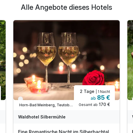
Alle Angebote dieses Hotels
2 Tage
| 1 Nacht
85 €
ab
Verfügbar bis Dezember
170 €
Gesamt ab
Horn-Bad Meinberg, Teutoburger Wald / Ostwestfalen
Waldhotel Silbermühle
Eine Romantische Nacht im Silberbachtal