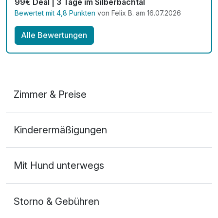
99€ Deal | 3 Tage im Silberbachtal
Bewertet mit 4,8 Punkten
von Felix B. am 16.07.2026
Alle Bewertungen
Zimmer & Preise
Doppelzimmer
Kinderermäßigungen
2 Erwachsene und 1 Kind
Mit Hund unterwegs
Storno & Gebühren