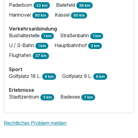
Paderborn
Bielefeld
22 km
36 km
Hannover
Kassel
90 km
90 km
Verkehrsanbindung
Bushaltestelle
Straßenbahn
1 km
1 km
U / S-Bahn
Hauptbahnhof
1 km
3 km
Flughafen
37 km
Sport
Golfplatz 18 L.
Golfplatz 9 L.
6 km
6 km
Erlebnisse
Stadtzentrum
Badesee
3 km
7 km
Rechtliches Problem melden