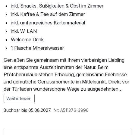
inkl. Snacks, Süßigkeiten & Obst im Zimmer
inkl. Kaffee & Tee auf dem Zimmer
inkl. umfangreiches Kartenmaterial
inkl. W-LAN
Welcome Drink
1 Flasche Mineralwasser
Genießen Sie gemeinsam mit Ihrem vierbeinigen Liebling
eine entspannte Auszeit inmitten der Natur. Beim
Pfötchenurlaub stehen Erholung, gemeinsame Erlebnisse
und gemütliche Genussmomente im Mittelpunkt. Direkt vor
der Tür laden wunderschöne Wege zu ausgedehnten
Spaziergängen und kleinen Abenteuern mit Ihrem Hund
Weiterlesen
ein. Ihr Hund ist im Hotel sowie im Frühstücksraum und im
Restaurant willkommen.
Buchbar bis 05.08.2027.
Nr: A511376-3996
Verbringen Sie unvergessliche Wohlfühltage gemeinsam
mit Ihrem Hund und genießen Sie entspannte Stunden in
naturnaher Atmosphäre.