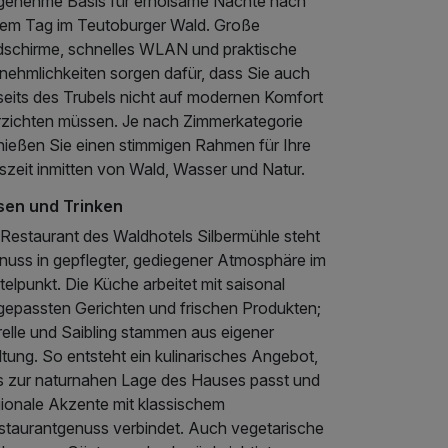
genehme Basis für erholsame Nächte nach
nem Tag im Teutoburger Wald. Große
ldschirme, schnelles WLAN und praktische
nehmlichkeiten sorgen dafür, dass Sie auch
seits des Trubels nicht auf modernen Komfort
rzichten müssen. Je nach Zimmerkategorie
nießen Sie einen stimmigen Rahmen für Ihre
szeit inmitten von Wald, Wasser und Natur.
sen und Trinken
 Restaurant des Waldhotels Silbermühle steht
nuss in gepflegter, gediegener Atmosphäre im
telpunkt. Die Küche arbeitet mit saisonal
gepassten Gerichten und frischen Produkten;
relle und Saibling stammen aus eigener
tung. So entsteht ein kulinarisches Angebot,
s zur naturnahen Lage des Hauses passt und
gionale Akzente mit klassischem
staurantgenuss verbindet. Auch vegetarische