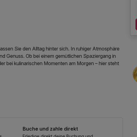
ssen Sie den Alltag hinter sich. In ruhiger Atmosphäre
nd Genuss. Ob bei einem gemütlichen Spaziergang in
er bei kulinarischen Momenten am Morgen – hier steht
nmomente – perfekt für eine kurze Auszeit oder ein
hbar
Buche und zahle direkt
s
Erledige direkt deine Buchung und