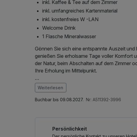
inkl. Kaffee & Tee auf dem Zimmer
inkl. umfangreiches Kartenmaterial
inkl. kostenfreies W -LAN
Welcome Drink
1 Flasche Mineralwasser
Gönnen Sie sich eine entspannte Auszeit und la
genießen Sie erholsame Tage voller Komfort u
der Natur, beim Abschalten auf dem Zimmer od
Ihre Erholung im Mittelpunkt.
Genießen Sie Ruhe, Komfort und kleine Verwöh
Weiterlesen
entspanntes Wochenende.
Buchbar bis 09.08.2027.
Nr: A511392-3996
Verlängerungstage gegebenenfalls Vorort buc
Persönlichkeit
Der persönliche Kontakt zu unseren Hotel