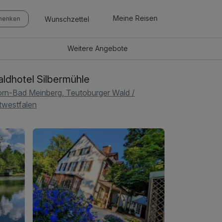
Meine Reisen
Wunschzettel
chenken
Weitere
Angebote
ldhotel Silbermühle
rn-Bad Meinberg, Teutoburger Wald /
twestfalen