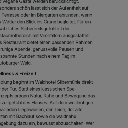
d vegane Gäste werden berücksichtigt.
sonders schön lässt sich der Aufenthalt auf
r Terrasse oder im Biergarten abrunden, wenn
 Wetter den Blick ins Grüne begleitet. Für ein
ätzliches Sicherheitsgefühl ist der
taurantbereich mit Virenfiltern ausgestattet.
s Restaurant bietet einen passenden Rahmen
r ruhige Abende, genussvolle Pausen und
tspannte Stunden nach einem Tag im
utoburger Wald.
llness & Freizeit
olung beginnt im Waldhotel Silbermühle direkt
 der Tür. Statt eines klassischen Spa-
nzepts prägen Natur, Ruhe und Bewegung das
eizeitgefühl des Hauses. Auf dem weitläufigen
al laden Liegewiesen, der Teich, der alte
rten mit Bachlauf sowie die waldnahe
gebung dazu ein, bewusst abzuschalten. Wer