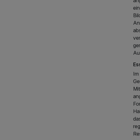
an
ei
Bi
An
ab
370,00 €
p.P. ab
ve
ge
Au
Es
Im
Ge
Mit
an
Fo
Hal
da
re
Re