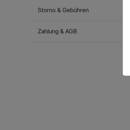
Storno & Gebühren
Zahlung & AGB
Ausstattung
Für 5 Tage
Doppelzimmer Deluxe
2 Erwachsene und 1 Kind