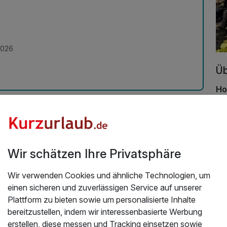
2026
Üb
Ho
Mi
da
Gäs
Sil
Wir schätzen Ihre Privatsphäre
Te
Er
Wir verwenden Cookies und ähnliche Technologien, um
sic
einen sicheren und zuverlässigen Service auf unserer
vi
Plattform zu bieten sowie um personalisierte Inhalte
de
bereitzustellen, indem wir interessenbasierte Werbung
wo
erstellen, diese messen und Tracking einsetzen sowie
un