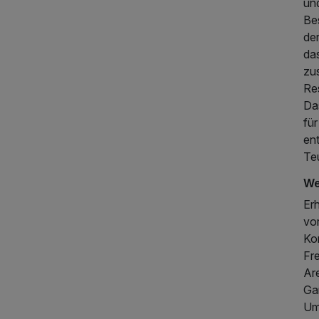
un
Be
de
das
zus
Res
Da
fü
380,00 €
en
p.P. ab
Te
We
Erh
vor
Ko
Fr
Are
Ga
Um