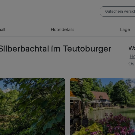
Gutschein vers
halt
Hotel
details
Lage
Silberbachtal im Teutoburger
Wa
Ho
Os