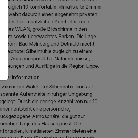
r lediglich 10 komfortable, klimatisierte Zimmer
d bewahrt dadurch einen angenehm privaten
arakter. Für zusätzlichen Komfort sorgen
hnelles WLAN, große Bildschirme in den
mmern sowie überwachtes Parken. Die Lage
he Horn-Bad Meinberg und Detmold macht
s Waldhotel Silbermühle zugleich zu einem
higen Ausgangspunkt für Naturerlebnisse,
nderungen und Ausflüge in die Region Lippe.
mmerinformation
e Zimmer im Waldhotel Silbermühle sind auf
tspannte Aufenthalte in ruhiger Umgebung
sgelegt. Durch die geringe Anzahl von nur 10
mmern entsteht eine persönliche,
rückgezogene Atmosphäre, die gut zur
turnahen Lage des Hauses passt. Die
fortablen, klimatisierten Zimmer bieten eine