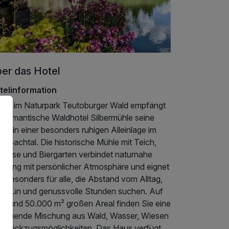
er das Hotel
telinformation
tten im Naturpark Teutoburger Wald empfängt
s romantische Waldhotel Silbermühle seine
te in einer besonders ruhigen Alleinlage im
berbachtal. Die historische Mühle mit Teich,
rrasse und Biergarten verbindet naturnahe
holung mit persönlicher Atmosphäre und eignet
h besonders für alle, die Abstand vom Alltag,
el Grün und genussvolle Stunden suchen. Auf
m rund 50.000 m² großen Areal finden Sie eine
hltuende Mischung aus Wald, Wasser, Wiesen
d Rückzugsmöglichkeiten. Das Haus verfügt