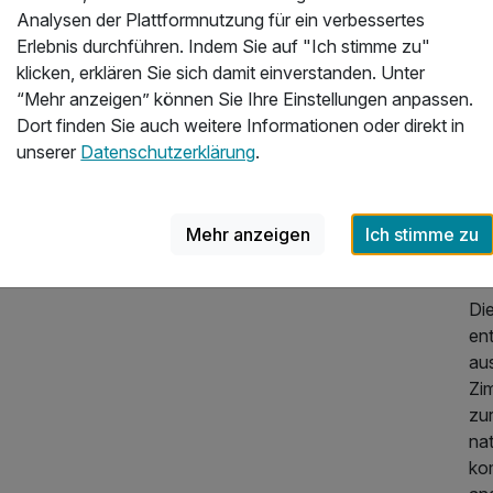
Analysen der Plattformnutzung für ein verbessertes
übe
Erlebnis durchführen. Indem Sie auf "Ich stimme zu"
un
klicken, erklären Sie sich damit einverstanden. Unter
Ch
“Mehr anzeigen” können Sie Ihre Einstellungen anpassen.
sc
Dort finden Sie auch weitere Informationen oder direkt in
Zi
unserer
Datenschutzerklärung
.
na
da
ru
Mehr anzeigen
Ich stimme zu
Wa
Zi
360,00 €
p.P. ab
Di
en
au
Zi
zu
na
kom