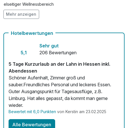
pro Stück
Vielseitiger Wellnessbereich
Mehr anzeigen
Hunde im Hotel nicht erlaubt
Auch vegetarische Speisen
Hotelbewertungen
Fahrradverleih für 12,00 € pro Stück / Tag
Sehr gut
Kostenloses W-LAN
5,1
206 Bewertungen
Zimmerservice verfügbar
5 Tage Kurzurlaub an der Lahn in Hessen inkl.
Abendessen
Mit Hotelbar
Schöner Aufenhalt, Zimmer groß und
sauber.Freundliches Personal und leckeres Essen.
Guter Ausgangspunkt für Tagesausflüge, z.B.
Limburg. Hat alles gepasst, da kommt man gerne
wieder.
Bewertet mit 6,0 Punkten
von Kerstin am 23.02.2025
Alle Bewertungen