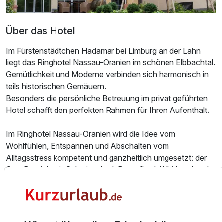
Über das Hotel
Im Fürstenstädtchen Hadamar bei Limburg an der Lahn
liegt das Ringhotel Nassau-Oranien im schönen Elbbachtal.
Gemütlichkeit und Moderne verbinden sich harmonisch in
teils historischen Gemäuern.
Besonders die persönliche Betreuung im privat geführten
Hotel schafft den perfekten Rahmen für Ihren Aufenthalt.
Im Ringhotel Nassau-Oranien wird die Idee vom
Wohlfühlen, Entspannen und Abschalten vom
Alltagsstress kompetent und ganzheitlich umgesetzt: der
Ausstattung
Spa-Bereich mit Schwimmbad, Dampfbad, Whirlpool und
Sauna bietet Entspannung und in der Wellness Oase
Zusatznächte
"Sensis - Zeit für Sinne" werden Wellness-Behandlungen
für Körper, Geist und Seele angeboten.
Für 4 Tage
379,00 €
p.P. ab