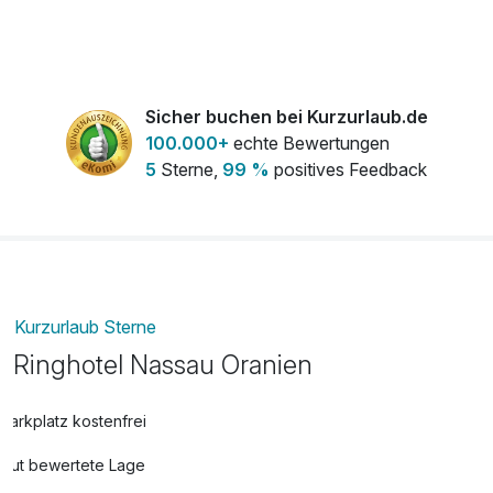
Bunter Strauß Blumen
30,00 €
pro Stück
Flasche Sekt
25,00 €
pro Stück
Sicher buchen bei Kurzurlaub.de
100.000+
echte Bewertungen
Ganz-Körpermassage
95,00 €
5
Sterne,
99 %
positives Feedback
pro Person (60 Minuten)
Gesichts- und Kopfmassage
43,50 €
pro Person (25 Minuten)
Leihbademantel
5,00 €
Kurzurlaub Sterne
pro Stück
Ringhotel Nassau Oranien
Rückenmassage
43,50 €
Parkplatz kostenfrei
pro Person (25 Minuten)
Gut bewertete Lage
Strauß rote Rosen
35,00 €