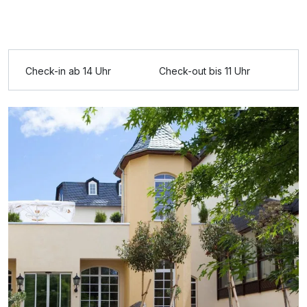
Ausstattung
Check-in ab 14 Uhr
Check-out bis 11 Uhr
Zusatznächte
Für 4 Tage
351,00 €
p.P. ab
Doppelzimmer Deluxe
2 Erwachsene und 1 Kind