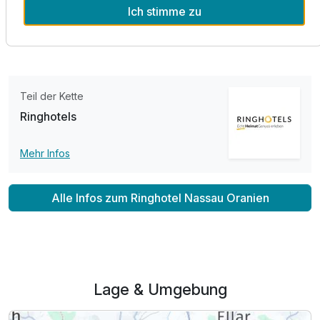
Ich stimme zu
schönen Blick über Hadamar geöffnet, und läd dort ein, die
Ausstattung
Sonnenseiten des Lebens zu genießen.
Zusatznächte
Teil der Kette
Für 4 Tage
369,00 €
p.P. ab
Ringhotels
Mehr Infos
Alle Infos zum Ringhotel Nassau Oranien
Lage & Umgebung