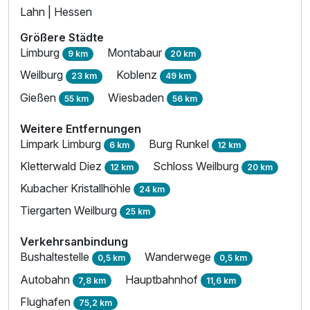
Lahn | Hessen
Größere Städte
Limburg
Montabaur
9 km
20 km
Weilburg
Koblenz
23 km
49 km
Gießen
Wiesbaden
55 km
56 km
Weitere Entfernungen
Limpark Limburg
Burg Runkel
6 km
12 km
Kletterwald Diez
Schloss Weilburg
12 km
20 km
Kubacher Kristallhöhle
24 km
Tiergarten Weilburg
25 km
Verkehrsanbindung
Bushaltestelle
Wanderwege
0,5 km
0,5 km
Autobahn
Hauptbahnhof
7,8 km
11,6 km
Flughafen
75,2 km