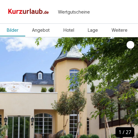
Wertgutscheine
Bilder
Angebot
Hotel
Lage
Weitere
1
1
/
/
27
27