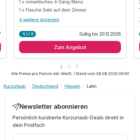
1 x romantisches 4-Gang-Menü
1 x Flasche Sekt auf dem Zimmer
4 weitere anzeigen
Alle Inklusivleistungen
8 enthalten
7
Gültig bis 20.12.2026
5,1 / 6
1 Übernachtung
Zum Angebot
1 x reichhaltiges Frühstücksbuffet
1 x romantisches 4-Gang-Menü
1 x Flasche Sekt auf dem Zimmer
1 x Pralinen zum Vernaschen
Alle Preise pro Person inkl. MwSt. / Stand vom 08.08.2026 09:50
inkl. Nutzung von Schwimmbad, Dampfbad
Kurzurlaub
Deutschland
Hessen
Lahn
inkl. Nutzung von Whirlpool & Sauna
inkl. Parken
Newsletter abonnieren
Persönlich kuratierte Kurzurlaub-Deals direkt in
dein Postfach