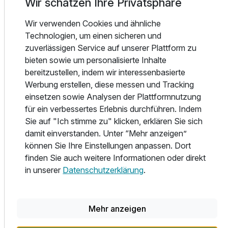
Wir schätzen Ihre Privatsphäre
Gemütlichkeit und Moderne bestimmen auch die liebevolle
Einrichtung der 60 Hotelzimmer und Suiten, die sich
Wir verwenden Cookies und ähnliche
teilweise in den historischen Gebäuden des Hotels
Technologien, um einen sicheren und
befinden. Alle Hotelzimmer verfügen über ein Bad mit
zuverlässigen Service auf unserer Plattform zu
Dusche oder Badewanne, WC und Fön.
bieten sowie um personalisierte Inhalte
Doppelzimmer Komfort
Im Zimmer sorgen Radio, Flat Screen TV, Telefon und
bereitzustellen, indem wir interessenbasierte
2 Erwachsene und 1 Kind
kostenfreies W-LAN für den Anschluss an das
Werbung erstellen, diese messen und Tracking
Weltgeschehen und in der Minibar finden Sie kleine
einsetzen sowie Analysen der Plattformnutzung
Erfrischungen.
für ein verbessertes Erlebnis durchführen. Indem
Sie auf "Ich stimme zu" klicken, erklären Sie sich
Dieser behagliche Stil setzt sich in den Restaurants "Grand
damit einverstanden. Unter “Mehr anzeigen”
Mère" und "Gud Stubb" fort und sorgt für eine gemütliche,
können Sie Ihre Einstellungen anpassen. Dort
niveauvolle Atmosphäre, in der sich die phantasievollen
finden Sie auch weitere Informationen oder direkt
Kreationen und Spezialitäten aus der der Küche genießen
in unserer
Datenschutzerklärung
.
lassen.
Zum Ausklang des Tages trifft man sich an der gemütlichen
Tiffany-Hotelbar, der neuen Hirschbar & Lounge oder zu
Mehr anzeigen
einer Weinprobe im Fürstenkeller.
In den Sommermonaten ist unsere Dachterrasse mit einem