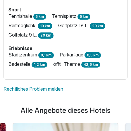
Sport
Tennishalle
Tennisplatz
5 km
5 km
Reitmöglichk.
Golfplatz 18 L.
10 km
20 km
Golfplatz 9 L.
20 km
Erlebnisse
Stadtzentrum
Parkanlage
0,1 km
0,5 km
Badestelle
öfftl. Therme
1,2 km
42,6 km
Rechtliches Problem melden
Alle Angebote dieses Hotels