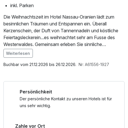
inkl. Parken
Die Weihnachtszeit im Hotel Nassau-Oranien lädt zum
besinnlichen Träumen und Entspannen ein. Überall
Kerzenschein, der Duft von Tannennadeln und köstliche
Feiertagsleckerein...es weihnachtet sehr am Fusse des
Westerwaldes. Gemeinsam erleben Sie sinnliche
Augenblicke im Partnerraum mit einer Cleopatrapackung
Weiterlesen
für Sie freischwebend in der Wasserschwebeliege und
Im Angebot enthalten
einer entspannenden Rücken-/ Nackenmassage für Ihn.
Saunabenutzung, Saunatuch, Leihbademantel, Parkplatz,
Buchbar vom 21.12.2026 bis 26.12.2026.
Nr: A61556-1927
Nutzung des Wellnessbereichs, W-LAN Nutzung /
Internetnutzung
Persönlichkeit
Der persönliche Kontakt zu unseren Hotels ist für
uns sehr wichtig.
Zahle vor Ort