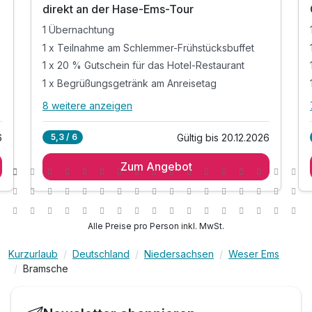
6
6
direkt an der Hase-Ems-Tour
Ausstattung
1 Übernachtung
1 x Teilnahme am Schlemmer-Frühstücksbuffet
Zusatznächte
1 x 20 % Gutschein für das Hotel-Restaurant
1 x Begrüßungsgetränk am Anreisetag
Für 2 Tage
79,00 €
p.P. ab
8 weitere anzeigen
Alle Inklusivleistungen
12 enthalten
6
Gültig bis 20.12.2026
5,3 / 6
1 Übernachtung
Zum Angebot
1 x Teilnahme am Schlemmer-Frühstücksbuffet
Juniorsuite/n
1 x 20 % Gutschein für das Hotel-Restaurant
2 Erwachsene
1 x Begrüßungsgetränk am Anreisetag
Gratis: Tourenplaner Osnabrücker-Land
Alle Preise pro Person inkl. MwSt.
Gratis: E-Bike Ladestation im alten Pferdestall
Kurzurlaub
Deutschland
Niedersachsen
Weser Ems
Gratis: Gutscheinbuch "mehrWERT Bramsche"
Bramsche
Gratis: Eintritt in das Hase Bad (2 min entfernt)
Gratis: Nutzung der Sauna und Fitnessgeräte
Gratis: Nutzung der Tennis- und Squashplätze