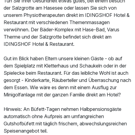
Tun Sie Ihrer Gesundheit etwas gutes, bei einem besuch
Einzelzimmer Komfort
der Salzgrotte am Hasesee oder lassen Sie sich von
1 Erwachsenen und 1 Kind
unserem Physiotherapeuten direkt im IDINGSHOF Hotel &
Restaurant mit verschiedenen Themenmassagen
verwöhnen. Der Bäder-Komplex mit Hase-Bad, Varus
Therme und der Salzgrotte befindet sich direkt am
IDINGSHOF Hotel & Restaurant.
Gut im Blick haben Eltern unsere kleinen Gäste - ob auf
dem Spielplatz mit Kletterhaus und Schaukeln oder in der
Spielecke beim Restaurant. Für das leibliche Wohl ist auch
gesorgt - Kinderkarte, Räuberteller und Überraschung nach
dem Essen. Wie wäre es denn mit einem Ausflug zur
Minigolfanlage mit der ganzen Familie direkt am Hotel?
Hinweis: An Büfett-Tagen nehmen Halbpensionsgäste
automatisch ohne Aufpreis am umfangreichen
Ausstattung
Gutshofbüfett mit täglich frischem, abwechslungsreichen
Speisenangebot teil.