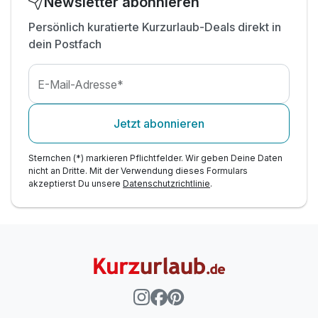
Newsletter abonnieren
Gratis: Hotelparkplatz während des Aufenthalts
Persönlich kuratierte Kurzurlaub-Deals direkt in
Gratis: W-Lan im gesamten Hotel
dein Postfach
E-Mail-Adresse*
Jetzt abonnieren
Ausstattung
Sternchen (*) markieren Pflichtfelder. Wir geben Deine Daten
nicht an Dritte. Mit der Verwendung dieses Formulars
Zusatznächte
akzeptierst Du unsere
Datenschutzrichtlinie
.
Für 2 Tage
74,00 €
p.P. ab