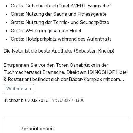
Gratis: Gutscheinbuch "mehrWERT Bramsche"
Gratis: Nutzung der Sauna und Fitnessgeräte
Gratis: Nutzung der Tennis- und Squashplätze
Gratis: W-Lan im gesamten Hotel
Gratis: Hotelparkplatz während des Aufenthalts
Die Natur ist die beste Apotheke (Sebastian Kneipp)
Entspannen Sie vor den Toren Osnabrücks in der
Tuchmacherstadt Bramsche. Direkt am IDINGSHOF Hotel
& Restaurant befindet sich der Bäder-Komplex mit dem
Hase Bad, der Varus Therme und der Salzgrotte.
Weiterlesen
Im Angebot enthalten
Ihnen bietet das Hase Bad ein 600 m² großes
1 Flasche Mineralwasser, Saunabenutzung, Parkplatz,
Buchbar bis 20.12.2026.
Nr: A73277-1306
Schwimmbecken mit einer Wassertemperatur von
Nutzung des Fitnessbereichs, W-LAN Nutzung /
angenehmen 28°C, aufgeteilt in räumlich getrennte
Internetnutzung
Schwimmer- und Nicht-Schwimmerbereiche mit separatem
Persönlichkeit
Babybecken, einem Sprungturm, Rainbow-Rutsche und