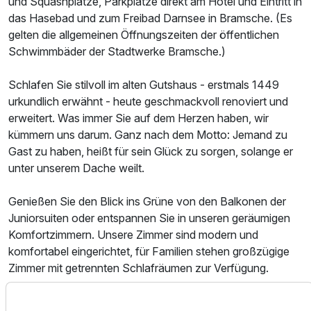
und Squashplätze, Parkplätze direkt am Hotel und Eintritt in
das Hasebad und zum Freibad Darnsee in Bramsche. (Es
gelten die allgemeinen Öffnungszeiten der öffentlichen
Schwimmbäder der Stadtwerke Bramsche.)
Doppelzimmer Superior
Schlafen Sie stilvoll im alten Gutshaus - erstmals 1449
urkundlich erwähnt - heute geschmackvoll renoviert und
2 Erwachsene und 1 Kind
erweitert. Was immer Sie auf dem Herzen haben, wir
kümmern uns darum. Ganz nach dem Motto: Jemand zu
Gast zu haben, heißt für sein Glück zu sorgen, solange er
unter unserem Dache weilt.
Genießen Sie den Blick ins Grüne von den Balkonen der
Juniorsuiten oder entspannen Sie in unseren geräumigen
Komfortzimmern. Unsere Zimmer sind modern und
komfortabel eingerichtet, für Familien stehen großzügige
Zimmer mit getrennten Schlafräumen zur Verfügung.
Genießen Sie die Ruhe bei einem Spaziergang um den