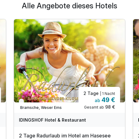
Alle Angebote dieses Hotels
Familienzimmer
2 Erwachsene und 2 Kinder
2 Tage
| 1 Nacht
49 €
ab
Verfügbar bis Dezember
98 €
Gesamt ab
Bramsche, Weser Ems
A
WAR
W
IDINGSHOF Hotel & Restaurant
D
202
2
2 Tage Radurlaub im Hotel am Hasesee