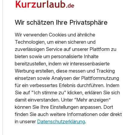
Hase See. Der 2,4 km lange Weg direkt am Wasser führt
Sie direkt an unserem Café am Hasesee vorbei und ist
Ausstattung
ebenfalls eine ideale Jogging-Strecke am IDINGSHOF
Wir schätzen Ihre Privatsphäre
Hotel & Restaurant Bramsche, bei Osnabrück.
Zusatznächte
Wir verwenden Cookies und ähnliche
Stilvolles Ambiente erwartet Sie in unserem Restaurant. Ein
Technologien, um einen sicheren und
Glas, das niemals leer ist, ein Teller, der niemals rastet -
zuverlässigen Service auf unserer Plattform zu
Für 2 Tage
69,00 €
p.P. ab
aufmerksamer Service rundum. Riskieren Sie einen Blick
bieten sowie um personalisierte Inhalte
über den Tellerrand bei einem Grillbuffet auf unserer
bereitzustellen, indem wir interessenbasierte
Gartenterrasse oder genießen Sie ihr Menü inspiriert von
Werbung erstellen, diese messen und Tracking
Anlass und Jahreszeit.
einsetzen sowie Analysen der Plattformnutzung
für ein verbessertes Erlebnis durchführen. Indem
Einzelzimmer
Unsere Brasserie bietet Ihnen ungezwungenen Genuss
Sie auf "Ich stimme zu" klicken, erklären Sie sich
1 Erwachsenen
von leckeren Snacks und ausgewählten Weinen. Von der
damit einverstanden. Unter “Mehr anzeigen”
Brasserie blicken Sie in unseren Garten mit großen
können Sie Ihre Einstellungen anpassen. Dort
Rasenflächen und altem Baumbestand.
finden Sie auch weitere Informationen oder direkt
in unserer
Datenschutzerklärung
.
In stimmungsvoller Atmosphäre präsentiert sich unsere
Hotelbar. Sie lädt ein zu festlichen Empfängen vor