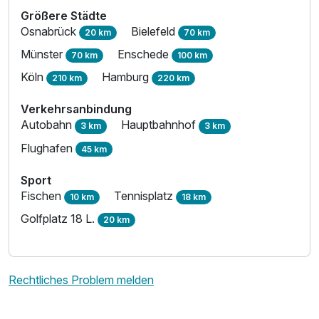
Größere Städte
Osnabrück
Bielefeld
20 km
70 km
Münster
Enschede
70 km
100 km
Köln
Hamburg
210 km
220 km
Verkehrsanbindung
Autobahn
Hauptbahnhof
3 km
3 km
Flughafen
45 km
Sport
Fischen
Tennisplatz
10 km
18 km
Ausstattung
Golfplatz 18 L.
20 km
Zusatznächte
Rechtliches Problem melden
Für 2 Tage
129,00 €
p.P. ab