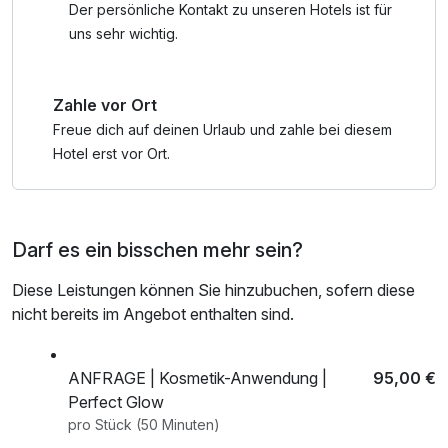
Unterwassermassagen.
Der persönliche Kontakt zu unseren Hotels ist für
uns sehr wichtig.
Bei einer Luftfeuchtigkeit von 50 - 60% und Temperaturen
um die 20°C entspannen Sie in der Salzgrotte im Hase
Zahle vor Ort
Bad. Auf natürliche Weise sorgt das Salz dafür, dass in der
Salzgrotte eine mit Salzverbindungen gesättigte und
Freue dich auf deinen Urlaub und zahle bei diesem
ionisierte Luft entsteht. Durch die bekannte Neutralkraft der
Hotel erst vor Ort.
Kristallsalze werden bioenergetische Schwachstellen und
Energie-Defiziete ausgeglichen und neutralisiert.
Darf es ein bisschen mehr sein?
Gutscheinbuch "mehrWERT Bramsche": Exklusiv für Sie
als Gast des IDINGSHOF Hotel & Restaurant erhalten Sie
Diese Leistungen können Sie hinzubuchen, sofern diese
Einkaufsgutscheine in ausgewählten Geschäften in
nicht bereits im Angebot enthalten sind.
Bramsche, der Tuchmacherstadt. Der Gesamtwert Ihrer
Gutscheine liegt bei über 100 €.
ANFRAGE | Kosmetik-Anwendung |
95,00 €
Hinweis: Wir bitten Sie Ihren Wunschtermin für die im
Perfect Glow
Arrangement enthaltene Wellness-Anwendung nach Ihrer
pro Stück (50 Minuten)
Buchung in unserem digitalen Gästesystem zu reservieren.