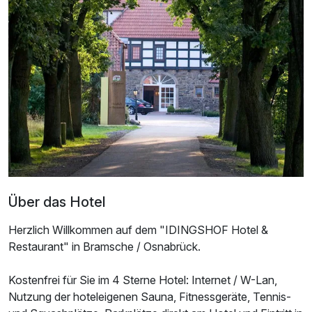
Über das Hotel
Ausstattung
Herzlich Willkommen auf dem "IDINGSHOF Hotel &
Restaurant" in Bramsche / Osnabrück.
Zusatznächte
Kostenfrei für Sie im 4 Sterne Hotel: Internet / W-Lan,
Nutzung der hoteleigenen Sauna, Fitnessgeräte, Tennis-
Für 2 Tage
59,00 €
p.P. ab