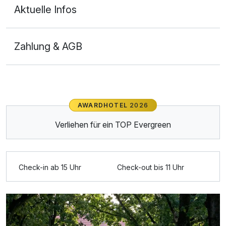
Aktuelle Infos
TICKET | Varus Therme
20,00 €
pro Person
Zahlung & AGB
Ausstattung
Zusatznächte
AWARDHOTEL
2026
Verliehen für ein TOP Evergreen
Für 2 Tage
64,00 €
p.P. ab
Check-in ab 15 Uhr
Check-out bis 11 Uhr
Doppelzimmer Standard
2 Erwachsene