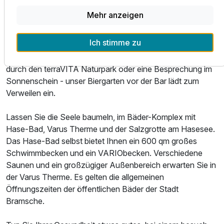
Veranstaltungen, dem gemütlichen Beisammensein in
Mehr anzeigen
kleinem Kreis oder dem Absacker vorm Schlafengehen.
Ich stimme zu
Ein Zwischenstopp unter freiem Himmel - ideal für ein
Treffen mit Freunden, ein kühles Bier auf Ihrer Fahrradtour
durch den terraVITA Naturpark oder eine Besprechung im
Sonnenschein - unser Biergarten vor der Bar lädt zum
Verweilen ein.
Ausstattung
Lassen Sie die Seele baumeln, im Bäder-Komplex mit
Hase-Bad, Varus Therme und der Salzgrotte am Hasesee.
Zusatznächte
Das Hase-Bad selbst bietet Ihnen ein 600 qm großes
Schwimmbecken und ein VARIObecken. Verschiedene
Saunen und ein großzügiger Außenbereich erwarten Sie in
Für 2 Tage
99,00 €
p.P. ab
der Varus Therme. Es gelten die allgemeinen
Öffnungszeiten der öffentlichen Bäder der Stadt
Bramsche.