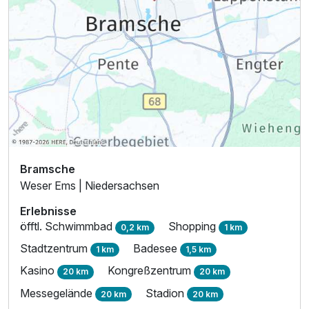
Ausstattung
Zusatznächte
Für 2 Tage
109,00 €
p.P. ab
Bramsche
Weser Ems | Niedersachsen
Erlebnisse
öfftl. Schwimmbad
Shopping
0,2 km
1 km
Stadtzentrum
Badesee
1 km
1,5 km
Einzelzimmer Superior
1 Erwachsenen und 2 Kinder
Kasino
Kongreßzentrum
20 km
20 km
Messegelände
Stadion
20 km
20 km