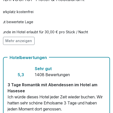
pro Stück (25 Minuten)
Parkplatz kostenfrei
ANFRAGE | Wellness-Massage | Aroma-
80,00 €
Gut bewertete Lage
Massage
pro Stück (50 Minuten)
Hunde im Hotel erlaubt für 30,00 € pro Stück / Nacht
Mehr anzeigen
Auch vegetarische Speisen
ANFRAGE | Wellness-Massage |
80,00 €
Ayurvedische-Massage
Fahrradverleih
pro Stück (50 Minuten)
Hotelbewertungen
Fitnessgeräte stehen bereit
Sehr gut
ANFRAGE | Wellness-Massage |
35,00 €
Kostenloses W-LAN
5,3
1408 Bewertungen
Gletscherschock Massage
Zimmerservice verfügbar
pro Stück (25 Minuten)
3 Tage Romantik mit Abendessen im Hotel am
Hasesee
Mit Hotelbar
Ich würde dieses Hotel jeder Zeit wieder buchen. Wir
ANFRAGE | Wellness-Massage | Hot
80,00 €
hatten sehr schöne Erholsame 3 Tage und haben
Stone
jeden Moment dort genossen.
pro Stück (50 Minuten)