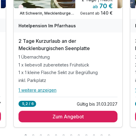
70 €
ab
Nur noch Restplätze
140 €
Gesamt ab
Alt Schwerin, Mecklenburger Seenplatte
Hotelpension Im Pfarrhaus
2 Tage Kurzurlaub an der
Mecklenburgischen Seenplatte
1 Übernachtung
1 x liebevoll zubereitetes Frühstück
1 x 1 kleine Flasche Sekt zur Begrüßung
inkl. Parkplatz
1 weitere anzeigen
Alle Inklusivleistungen
5 enthalten
7
Gültig bis 31.03.2027
5,2 / 6
1 Übernachtung
Zum Angebot
1 x liebevoll zubereitetes Frühstück
1 x 1 kleine Flasche Sekt zur Begrüßung
inkl. Parkplatz