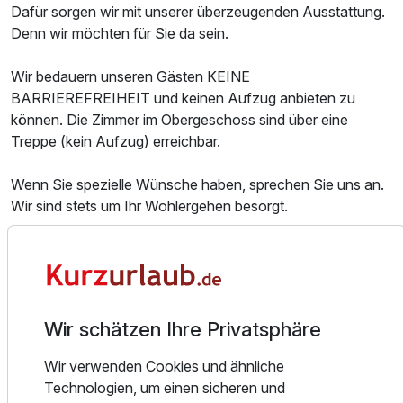
Dafür sorgen wir mit unserer überzeugenden Ausstattung.
Denn wir möchten für Sie da sein.
Wir bedauern unseren Gästen KEINE
BARRIEREFREIHEIT und keinen Aufzug anbieten zu
können. Die Zimmer im Obergeschoss sind über eine
Treppe (kein Aufzug) erreichbar.
Wenn Sie spezielle Wünsche haben, sprechen Sie uns an.
Wir sind stets um Ihr Wohlergehen besorgt.
Hier finden Sie Ruhe und Entspannung nach dem
Alltagsstress. Genießen Sie die unverwechselbare Natur
mit Ihren Seen, Flora und Fauna. Sei es bei ausgedehnten
Spaziergängen, beim Fahrradfahren, mit dem Schiff oder
Wir schätzen Ihre Privatsphäre
genießen Sie einen erholsamen Tag in unserem
wunderschönen, weitläufigen Garten.
Wir verwenden Cookies und ähnliche
Technologien, um einen sicheren und
Unsere Hotelpension ist ruhig im kleinen Dorf Alt Schwerin