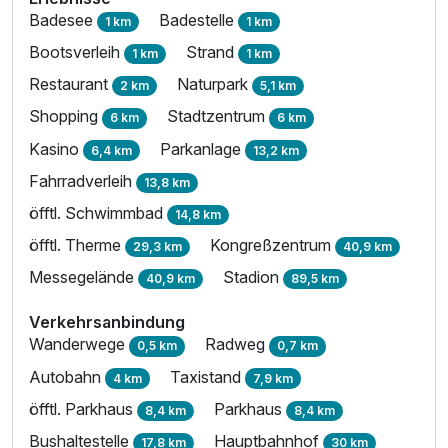
Badesee
Badestelle
1 km
1 km
Bootsverleih
Strand
1 km
1 km
Restaurant
Naturpark
2 km
5,1 km
Shopping
Stadtzentrum
6 km
6 km
Kasino
Parkanlage
6,4 km
13,2 km
Fahrradverleih
13,8 km
öfftl. Schwimmbad
14,8 km
öfftl. Therme
Kongreßzentrum
29,3 km
40,9 km
Messegelände
Stadion
40,9 km
89,5 km
Verkehrsanbindung
Wanderwege
Radweg
0,5 km
0,7 km
Autobahn
Taxistand
4 km
7,9 km
öfftl. Parkhaus
Parkhaus
8,4 km
8,4 km
Bushaltestelle
Hauptbahnhof
17,8 km
30 km