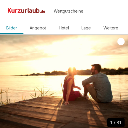
Wertgutscheine
Bilder
Angebot
Hotel
Lage
Weitere
1
1
/
/
31
31