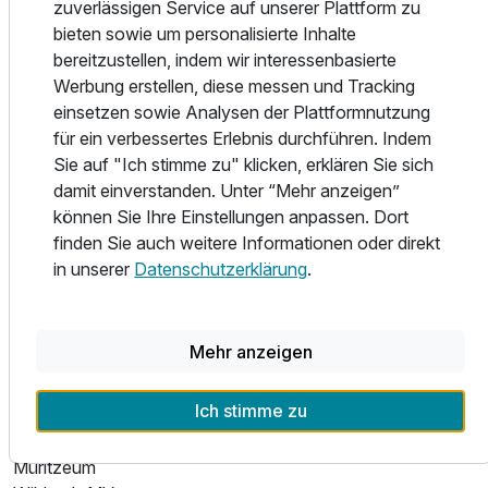
zuverlässigen Service auf unserer Plattform zu
gelegen. Sie können sich in der hoteleigenen Parkanlage in
bieten sowie um personalisierte Inhalte
die Sonne setzen und den Tag genießen oder einen
bereitzustellen, indem wir interessenbasierte
Spaziergang unternehmen, der Sie zu den nahe gelegenen
Werbung erstellen, diese messen und Tracking
Seen führt. Schnell erreichen Sie mit dem Fahrrad die
einsetzen sowie Analysen der Plattformnutzung
Rundwege an den Seen. In den Sommermonaten haben
für ein verbessertes Erlebnis durchführen. Indem
Sie auch die Möglichkeit einer Kombination Fahrrad mit
Sie auf "Ich stimme zu" klicken, erklären Sie sich
Schiff, Bahn und Bus. So lassen sich auch weitere Touren
damit einverstanden. Unter “Mehr anzeigen”
ohne Weiteres bewältigen. Fahren Sie hinaus und
können Sie Ihre Einstellungen anpassen. Dort
genießen Sie die einzigartige Landschaft mit ihrer
finden Sie auch weitere Informationen oder direkt
vielfältigen Tier - und Vogelwelt in unserer Umgebung oder
in unserer
Datenschutzerklärung
.
erkunden Sie nahegelegene Städte wie Waren, Malchow,
Güstrow usw.
Mehr anzeigen
Ausflugsziele:
Affenwald mit Sommerrodelbahn
Ich stimme zu
Bärenwald
Agroneum
Müritzeum