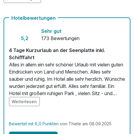
Kostenloses W-LAN
Hotelbewertungen
Sehr gut
5,2
173 Bewertungen
4 Tage Kurzurlaub an der Seenplatte inkl.
Schifffahrt
Alles in allem ein sehr schöner Urlaub mit vielen guten
Eindrücken von Land und Menschen. Alles sehr
sauber und ruhig. Im Hotel alle sehr herzlich. Wünsche
wurden jederzeit gut erfüllt. Alles sehr familiär. Ein
Hotel mit großem ruhigen Park , vielen Sitz - und
Liegemöglichkeien ,eine Grillterasse. Auf Wunsch wird
Weiterlesen
gegrillt, gutes Fleisch, leckere Würste mit leckeren
selbstgemachten Beilagen und Salaten Vergessen
werden darf natürlich nicht das Gute und reichhaltige
Bewertet mit 6,0 Punkten
von Thiele am 08.09.2025
Frühstück. Es ist für jeden etwas dabei. Viele gute und