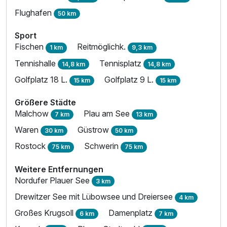
Flughafen
50 km
Sport
Fischen
Reitmöglichk.
1 km
9,3 km
Tennishalle
Tennisplatz
14,8 km
14,8 km
Golfplatz 18 L.
Golfplatz 9 L.
15 km
15 km
Größere Städte
Malchow
Plau am See
7 km
13 km
Waren
Güstrow
30 km
50 km
Rostock
Schwerin
75 km
75 km
Weitere Entfernungen
Nordufer Plauer See
3 km
Drewitzer See mit Lübowsee und Dreiersee
4 km
Großes Krugsoll
Damenplatz
6 km
7 km