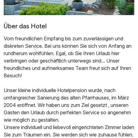
Über das Hotel
Vom freundlichen Empfang bis zum zuverlässigen und
diskreten Service. Bei uns können Sie sich von Anfang an
rundherum wohlfühlen. Egal, ob Sie Ihren Urlaub hier
verbringen oder geschäftlich unterwegs sind... Unser
freundliches und aufmerksames Team freut sich auf Ihren
Ausstattung
Besuch!
Unser kleine individuelle Hotelpension wurde, nach
Zusatznächte
umfangreicher Sanierung des alten Pfarrhauses, im März
2004 eröffnet. Wir haben uns zum Ziel gesetzt , unseren
Für 8 Tage
472,50 €
p.P. ab
Gästen den Urlaub durch perfekten Service so angenehm
wie möglich zu gestalten.
Unsere individuell und liebevoll eingerichteten Zimmer laden
Sie zum Träumen ein. Sie werden sich wie zuhause fühlen.