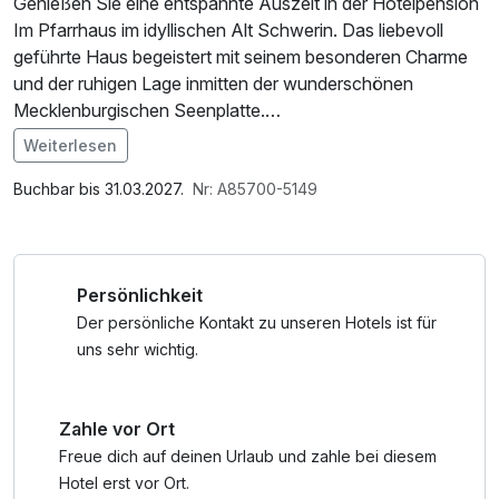
Genießen Sie eine entspannte Auszeit in der Hotelpension
Im Pfarrhaus im idyllischen Alt Schwerin. Das liebevoll
geführte Haus begeistert mit seinem besonderen Charme
und der ruhigen Lage inmitten der wunderschönen
Mecklenburgischen Seenplatte.
Weiterlesen
Freuen Sie sich auf entspannte Übernachtungen inklusive
Im Angebot enthalten
liebevoll zubereitetem Frühstück, das Ihnen einen
Parkplatz, W-LAN Nutzung / Internetnutzung
Buchbar bis 31.03.2027.
Nr: A85700-5149
genussvollen Start in den Tag ermöglicht. Zur Begrüßung
erwartet Sie eine kleine Flasche Sekt, mit der Sie auf Ihre
Auszeit anstoßen können.
Persönlichkeit
Die wunderschöne Lage zwischen dem Plauer See, dem
Der persönliche Kontakt zu unseren Hotels ist für
Tauchowsee, dem Drewitz See und dem Fleesensee
uns sehr wichtig.
macht das Pfarrhaus zum perfekten Ausgangspunkt für
Ihren Kurzurlaub in der Mecklenburgischen Seenplatte.
Zahle vor Ort
Entdecken Sie die reizvolle Natur bei Spaziergängen,
Radtouren oder Ausflügen zu den zahlreichen Seen der
Freue dich auf deinen Urlaub und zahle bei diesem
Region.
Hotel erst vor Ort.