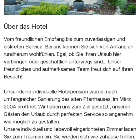
Über das Hotel
Vom freundlichen Empfang bis zum zuverlässigen und
diskreten Service. Bei uns können Sie sich von Anfang an
rundherum wohlfühlen. Egal, ob Sie Ihren Urlaub hier
verbringen oder geschäftlich unterwegs sind... Unser
freundliches und aufmerksames Team freut sich auf Ihren
Ausstattung
Besuch!
Unser kleine individuelle Hotelpension wurde, nach
Zusatznächte
umfangreicher Sanierung des alten Pfarrhauses, im März
2004 eröffnet. Wir haben uns zum Ziel gesetzt , unseren
Für 4 Tage
202,50 €
p.P. ab
Gästen den Urlaub durch perfekten Service so angenehm
wie möglich zu gestalten.
Unsere individuell und liebevoll eingerichteten Zimmer laden
Sie zum Träumen ein. Sie werden sich wie zuhause fühlen.