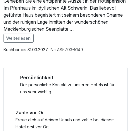
Genießen Sie eine entspannte Auszeit in der Hotelpension
Im Pfarrhaus im idyllischen Alt Schwerin. Das liebevoll
geführte Haus begeistert mit seinem besonderen Charme
und der ruhigen Lage inmitten der wunderschönen
Mecklenburgischen Seenplatte.
Weiterlesen
Freuen Sie sich auf entspannte Übernachtungen inklusive
Im Angebot enthalten
liebevoll zubereitetem Frühstück, das Ihnen einen
Parkplatz, W-LAN Nutzung / Internetnutzung
Buchbar bis 31.03.2027.
Nr: A85703-5149
genussvollen Start in den Tag ermöglicht. Zur Begrüßung
erwartet Sie eine kleine Flasche Sekt, mit der Sie auf Ihre
Auszeit anstoßen können.
Persönlichkeit
Die wunderschöne Lage zwischen dem Plauer See, dem
Der persönliche Kontakt zu unseren Hotels ist für
Tauchowsee, dem Drewitz See und dem Fleesensee
uns sehr wichtig.
macht das Pfarrhaus zum perfekten Ausgangspunkt für
Ihren Kurzurlaub in der Mecklenburgischen Seenplatte.
Zahle vor Ort
Entdecken Sie die reizvolle Natur bei Spaziergängen,
Radtouren oder Ausflügen zu den zahlreichen Seen der
Freue dich auf deinen Urlaub und zahle bei diesem
Region.
Hotel erst vor Ort.