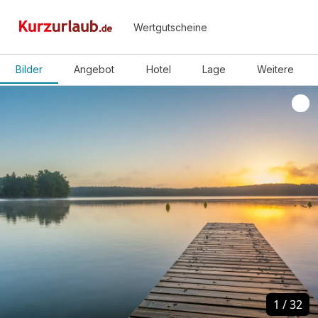
Wertgutscheine
Bilder
Angebot
Hotel
Lage
Weitere
1
1
/
/
32
32