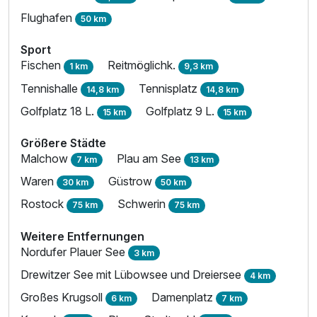
Flughafen
50 km
Sport
Fischen
Reitmöglichk.
1 km
9,3 km
Tennishalle
Tennisplatz
14,8 km
14,8 km
Golfplatz 18 L.
Golfplatz 9 L.
15 km
15 km
Größere Städte
Malchow
Plau am See
7 km
13 km
Waren
Güstrow
30 km
50 km
Rostock
Schwerin
75 km
75 km
Weitere Entfernungen
Nordufer Plauer See
3 km
Drewitzer See mit Lübowsee und Dreiersee
4 km
Großes Krugsoll
Damenplatz
6 km
7 km