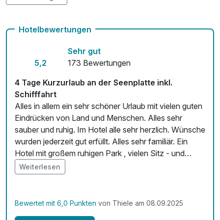
Kostenloses W-LAN
Hotelbewertungen
Sehr gut
5,2
173 Bewertungen
4 Tage Kurzurlaub an der Seenplatte inkl.
Schifffahrt
Alles in allem ein sehr schöner Urlaub mit vielen guten
Eindrücken von Land und Menschen. Alles sehr
sauber und ruhig. Im Hotel alle sehr herzlich. Wünsche
wurden jederzeit gut erfüllt. Alles sehr familiär. Ein
Hotel mit großem ruhigen Park , vielen Sitz - und
Liegemöglichkeien ,eine Grillterasse. Auf Wunsch wird
Weiterlesen
gegrillt, gutes Fleisch, leckere Würste mit leckeren
selbstgemachten Beilagen und Salaten Vergessen
werden darf natürlich nicht das Gute und reichhaltige
Bewertet mit 6,0 Punkten
von Thiele am 08.09.2025
Frühstück. Es ist für jeden etwas dabei. Viele gute und