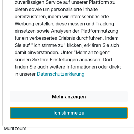
zuverlässigen Service auf unserer Plattform zu
gelegen. Sie können sich in der hoteleigenen Parkanlage in
bieten sowie um personalisierte Inhalte
die Sonne setzen und den Tag genießen oder einen
bereitzustellen, indem wir interessenbasierte
Spaziergang unternehmen, der Sie zu den nahe gelegenen
Werbung erstellen, diese messen und Tracking
Seen führt. Schnell erreichen Sie mit dem Fahrrad die
einsetzen sowie Analysen der Plattformnutzung
Rundwege an den Seen. In den Sommermonaten haben
für ein verbessertes Erlebnis durchführen. Indem
Sie auch die Möglichkeit einer Kombination Fahrrad mit
Sie auf "Ich stimme zu" klicken, erklären Sie sich
Schiff, Bahn und Bus. So lassen sich auch weitere Touren
damit einverstanden. Unter “Mehr anzeigen”
ohne Weiteres bewältigen. Fahren Sie hinaus und
können Sie Ihre Einstellungen anpassen. Dort
genießen Sie die einzigartige Landschaft mit ihrer
finden Sie auch weitere Informationen oder direkt
vielfältigen Tier - und Vogelwelt in unserer Umgebung oder
in unserer
Datenschutzerklärung
.
erkunden Sie nahegelegene Städte wie Waren, Malchow,
Güstrow usw.
Mehr anzeigen
Ausflugsziele:
Affenwald mit Sommerrodelbahn
Ich stimme zu
Bärenwald
Agroneum
Müritzeum