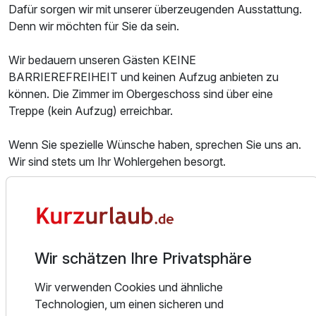
Dafür sorgen wir mit unserer überzeugenden Ausstattung.
Denn wir möchten für Sie da sein.
Wir bedauern unseren Gästen KEINE
BARRIEREFREIHEIT und keinen Aufzug anbieten zu
können. Die Zimmer im Obergeschoss sind über eine
Treppe (kein Aufzug) erreichbar.
Wenn Sie spezielle Wünsche haben, sprechen Sie uns an.
Wir sind stets um Ihr Wohlergehen besorgt.
Hier finden Sie Ruhe und Entspannung nach dem
Alltagsstress. Genießen Sie die unverwechselbare Natur
mit Ihren Seen, Flora und Fauna. Sei es bei ausgedehnten
Spaziergängen, beim Fahrradfahren, mit dem Schiff oder
Wir schätzen Ihre Privatsphäre
genießen Sie einen erholsamen Tag in unserem
wunderschönen, weitläufigen Garten.
Wir verwenden Cookies und ähnliche
Technologien, um einen sicheren und
Unsere Hotelpension ist ruhig im kleinen Dorf Alt Schwerin