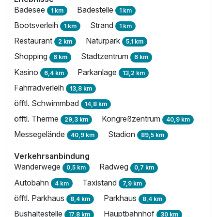
Badesee
Badestelle
1 km
1 km
Bootsverleih
Strand
1 km
1 km
Restaurant
Naturpark
2 km
5,1 km
Shopping
Stadtzentrum
6 km
6 km
Kasino
Parkanlage
6,4 km
13,2 km
Fahrradverleih
13,8 km
öfftl. Schwimmbad
14,8 km
öfftl. Therme
Kongreßzentrum
29,3 km
40,9 km
Messegelände
Stadion
40,9 km
89,5 km
Verkehrsanbindung
Wanderwege
Radweg
0,5 km
0,7 km
Autobahn
Taxistand
4 km
7,9 km
öfftl. Parkhaus
Parkhaus
8,4 km
8,4 km
Bushaltestelle
Hauptbahnhof
17,8 km
30 km