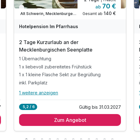
70 €
ab
Nur noch bis Oktober
140 €
Gesamt ab
Alt Schwerin, Mecklenburger Seenplatte
Hotelpension Im Pfarrhaus
2 Tage Kurzurlaub an der
Mecklenburgischen Seenplatte
1 Übernachtung
1 x liebevoll zubereitetes Frühstück
1 x 1 kleine Flasche Sekt zur Begrüßung
inkl. Parkplatz
1 weitere anzeigen
Alle Inklusivleistungen
5 enthalten
7
Gültig bis 31.03.2027
5,2 / 6
1 Übernachtung
Zum Angebot
1 x liebevoll zubereitetes Frühstück
1 x 1 kleine Flasche Sekt zur Begrüßung
inkl. Parkplatz