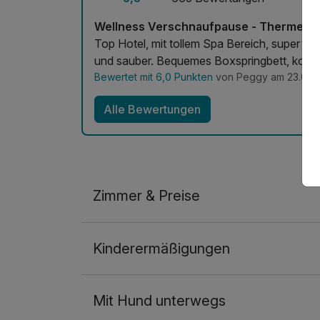
pro Person
Wellness Verschnaufpause - Therme Er
Top Hotel, mit tollem Spa Bereich, super Ambiente, sehr leckerem Frühstück. Zimm
Steak meets Wein
und sauber. Bequemes Boxspringbett, koste
pro Stück
Bewertet mit 6,0 Punkten
von Peggy am 23.06.
Alle Bewertungen
Weißwurstfrühstück
pro Aufenthalt
Zimmer & Preise
2-Raum Appartement
Kinderermäßigungen
2 Erwachsene und 2 Kinder
Mit Hund unterwegs