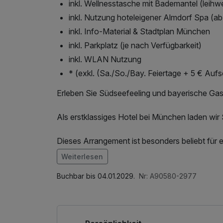
inkl. Wellnesstasche mit Bademantel (leihw
inkl. Nutzung hoteleigener Almdorf Spa (ab 
inkl. Info-Material & Stadtplan München
inkl. Parkplatz (je nach Verfügbarkeit)
inkl. WLAN Nutzung
* (exkl. (Sa./So./Bay. Feiertage + 5 € Aufs
Erleben Sie Südseefeeling und bayerische Gas
Als erstklassiges Hotel bei München laden wir 
Dieses Arrangement ist besonders beliebt für 
der besten Freundin.
Weiterlesen
Im Angebot enthalten
Ihr Kurzurlaub beginnt entspannt: Stellen Sie 
Saunabenutzung, Leihbademantel, Parkplatz, 
Buchbar bis 04.01.2029.
Nr: A90580-2977
Welcome Drink in unserer ROSIS Bar an. Das H
Wellnessbereichs, W-LAN Nutzung / Internetnu
Erding. Rutschen Sie im GALAXY um die Wette
to go, kostenfreier Kaffee/Tee im Zimmer, Ta
inkludiert).