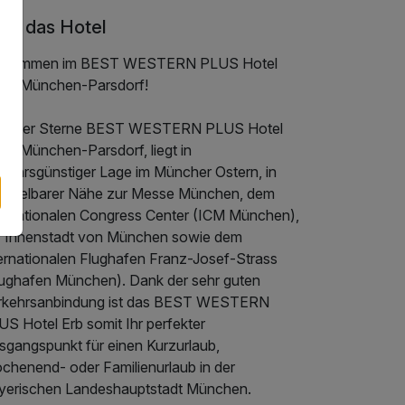
er das Hotel
llkommen im BEST WESTERN PLUS Hotel
b in München-Parsdorf!
s Vier Sterne BEST WESTERN PLUS Hotel
 in München-Parsdorf, liegt in
rkehrsgünstiger Lage im Müncher Ostern, in
mittelbarer Nähe zur Messe München, dem
ternationalen Congress Center (ICM München),
r Innenstadt von München sowie dem
ternationalen Flughafen Franz-Josef-Strass
lughafen München). Dank der sehr guten
rkehrsanbindung ist das BEST WESTERN
S Hotel Erb somit Ihr perfekter
sgangspunkt für einen Kurzurlaub,
chenend- oder Familienurlaub in der
yerischen Landeshauptstadt München.