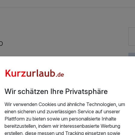
44,00 €
19,00 €
b
129,00 €
Gut bewertete Lage
Hunde im Hotel erlaubt
Fitnessgeräte stehen bereit
15,00 €
Wir schätzen Ihre Privatsphäre
Zimmerservice verfügbar
Wir verwenden Cookies und ähnliche Technologien, um
109,00 €
einen sicheren und zuverlässigen Service auf unserer
Plattform zu bieten sowie um personalisierte Inhalte
bereitzustellen, indem wir interessenbasierte Werbung
erstellen, diese messen und Tracking einsetzen sowie
25,00 €