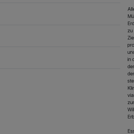
Al
Mü
Erd
zu 
Zie
pr
und
in 
de
de
ste
Kl
vi
zu
Wi
129,88 €
p.P. ab
Er
Es