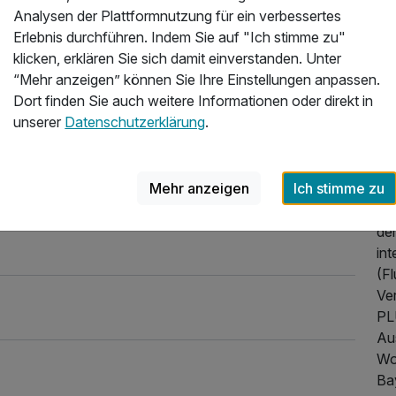
Analysen der Plattformnutzung für ein verbessertes
Üb
ding bei München
Erlebnis durchführen. Indem Sie auf "Ich stimme zu"
er sehr modern
klicken, erklären Sie sich damit einverstanden. Unter
Wi
140,00 €
nloser Parkplatz. Wir kommen bestimmt mal wieder.
“Mehr anzeigen” können Sie Ihre Einstellungen anpassen.
Er
2026
Dort finden Sie auch weitere Informationen oder direkt in
unserer
Datenschutzerklärung
.
Da
Erb
12,90 €
ve
Mehr anzeigen
Ich stimme zu
un
in
de
in
(F
Ve
PLU
Au
Wo
Ba