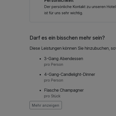
Persönlichkeit
Noch mehr Wellness gefällig? Unser hoteleigen
Genießen Sie die finnische Sauna und das Ar
Der persönliche Kontakt zu unseren Hotel
ist für uns sehr wichtig.
Der Umwelt zuliebe verzichten wir auf Einwegb
Badeschuhe mitzubringen. Ebenso bitten wir 
mitzubringen (wir empfehlen 2 Badetücher pro
Darf es ein bisschen mehr sein?
Diese Leistungen können Sie hinzubuchen, sofe
3-Gang Abendessen
pro Person
4-Gang-Candlelight-Dinner
pro Person
Flasche Champagner
pro Stück
Mehr anzeigen
Flasche Prosecco
pro Stück