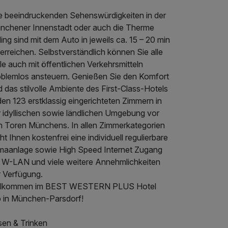
le beeindruckenden Sehenswürdigkeiten in der
nchener Innenstadt oder auch die Therme
ing sind mit dem Auto in jeweils ca. 15 – 20 min
erreichen. Selbstverständlich können Sie alle
le auch mit öffentlichen Verkehrsmitteln
oblemlos ansteuern. Genießen Sie den Komfort
 das stilvolle Ambiente des First-Class-Hotels
den 123 erstklassig eingerichteten Zimmern in
r idyllischen sowie ländlichen Umgebung vor
n Toren Münchens. In allen Zimmerkategorien
ht Ihnen kostenfrei eine individuell regulierbare
imaanlage sowie High Speed Internet Zugang
a W-LAN und viele weitere Annehmlichkeiten
r Verfügung.
llkommen im BEST WESTERN PLUS Hotel
b in München-Parsdorf!
sen & Trinken