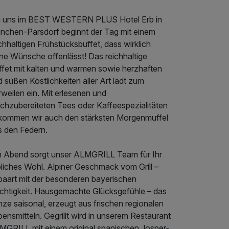
i uns im BEST WESTERN PLUS Hotel Erb in
nchen-Parsdorf beginnt der Tag mit einem
chhaltigen Frühstücksbuffet, dass wirklich
ine Wünsche offenlässt! Das reichhaltige
ffet mit kalten und warmen sowie herzhaften
 süßen Köstlichkeiten aller Art lädt zum
weilen ein. Mit erlesenen und
schzubereiteten Tees oder Kaffeespezialitäten
kommen wir auch den stärksten Morgenmuffel
s den Federn.
 Abend sorgt unser ALMGRILL Team für Ihr
bliches Wohl. Alpiner Geschmack vom Grill –
paart mit der besonderen bayerischen
ichtigkeit. Hausgemachte Glücksgefühle – das
ze saisonal, erzeugt aus frischen regionalen
ensmitteln. Gegrillt wird in unserem Restaurant
MGRILL mit einem original spanischen Josper-