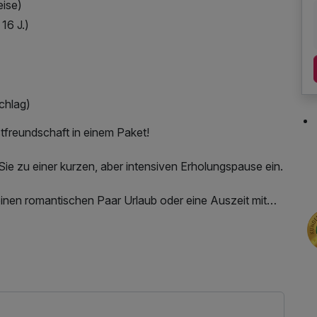
eise)
16 J.)
chlag)
tfreundschaft in einem Paket!
Sie zu einer kurzen, aber intensiven Erholungspause ein.
einen romantischen Paar Urlaub oder eine Auszeit mit
Ihr Auto kostenfrei am Hotel ab und stoßen Sie mit einem
Nutzung des Fitnessbereichs, Nutzung des
ighlight Ihres Aufenthaltes ist der Besuch der Therme
tzung, Nutzung Öffentliches Internetterminal, Coffee
 oder entspannen Sie unter Palmen (4 Stunden Ticket
geszeitung