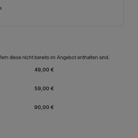
es Almdorf Spa steht Ihnen täglich zur Verfügung.
oma-Dampfbad ganz exklusiv im Hotel.
s
adeschuhe und bitten Sie herzlich, Ihre eigenen
Sie, eigene Handtücher für den Thermenbesuch
 Person)
rn diese nicht bereits im Angebot enthalten sind.
49,00 €
59,00 €
90,00 €
79,00 €