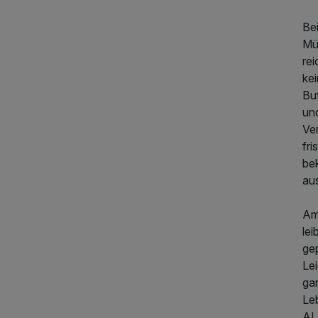
Be
Mü
rei
ke
Bu
und
Ver
fri
be
au
Am
lei
ge
Le
gan
Leb
AL