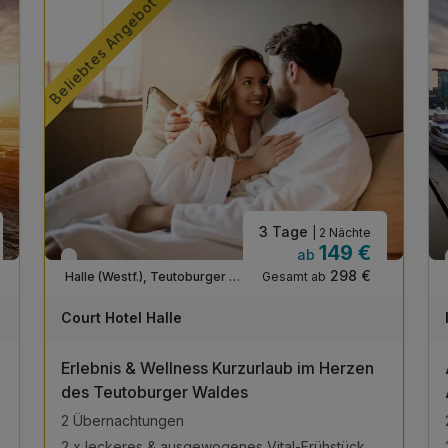
Beliebtes Angebot
3 Tage
| 2 Nächte
149 €
ab
Verfügbar bis Dezember
298 €
Gesamt ab
Halle (Westf.), Teutoburger Wald / Ostwestfalen
Court Hotel Halle
Erlebnis & Wellness Kurzurlaub im Herzen
des Teutoburger Waldes
2 Übernachtungen
2 x leckeres & ausgewogenes Vital-Frühstück