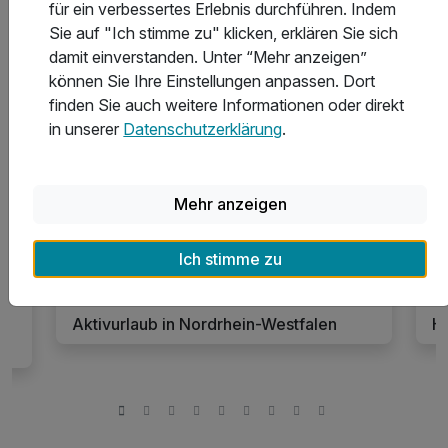
für ein verbessertes Erlebnis durchführen. Indem
Sie auf "Ich stimme zu" klicken, erklären Sie sich
Weitere Reisethemen für deinen
damit einverstanden. Unter “Mehr anzeigen”
Kurzurlaub in Nordrhein-Westfalen
können Sie Ihre Einstellungen anpassen. Dort
finden Sie auch weitere Informationen oder direkt
in unserer
Datenschutzerklärung
.
1044 Angebote
Mehr anzeigen
Ich stimme zu
Aktivurlaub in Nordrhein-Westfalen
Ho