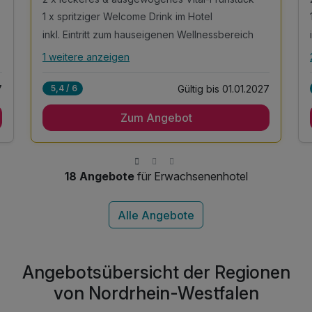
1 x spritziger Welcome Drink im Hotel
inkl. Eintritt zum hauseigenen Wellnessbereich
1 weitere anzeigen
Alle Inklusivleistungen
5 enthalten
7
Gültig bis 01.01.2027
5,4 / 6
2 Übernachtungen
Zum Angebot
2 x leckeres & ausgewogenes Vital-Frühstück
1 x spritziger Welcome Drink im Hotel
inkl. Eintritt zum hauseigenen Wellnessbereich
mit Indoorpool & Saunalandschaft
18 Angebote
für Erwachsenenhotel
Angebotsübersicht der Regionen
von Nordrhein-Westfalen