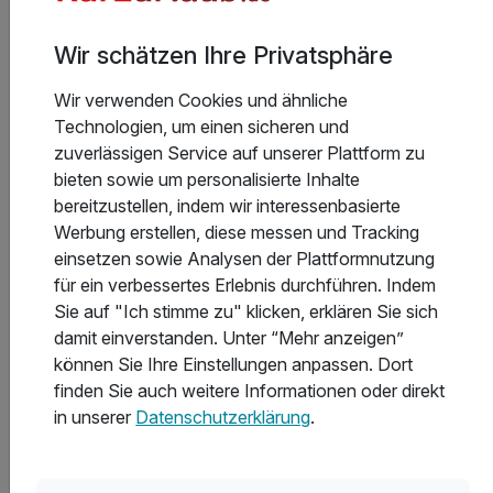
besten Wellnessbereich?
Wir schätzen Ihre Privatsphäre
Wir verwenden Cookies und ähnliche
In welchen Hotels in Baden-Württemberg gibt es das
Technologien, um einen sicheren und
beste Sport- und Freizeitangebot?
zuverlässigen Service auf unserer Plattform zu
bieten sowie um personalisierte Inhalte
bereitzustellen, indem wir interessenbasierte
Welche Hotels in Baden-Württemberg bieten die
Werbung erstellen, diese messen und Tracking
besten Freizeit- und Ausflugsmöglichkeiten?
einsetzen sowie Analysen der Plattformnutzung
für ein verbessertes Erlebnis durchführen. Indem
Sie auf "Ich stimme zu" klicken, erklären Sie sich
Welche Auszeichnungen haben die Hotels in Baden-
damit einverstanden. Unter “Mehr anzeigen”
Württemberg erhalten?
können Sie Ihre Einstellungen anpassen. Dort
finden Sie auch weitere Informationen oder direkt
in unserer
Datenschutzerklärung
.
Was kostet eine Übernachtung in Baden-Württemberg
durchschnittlich?