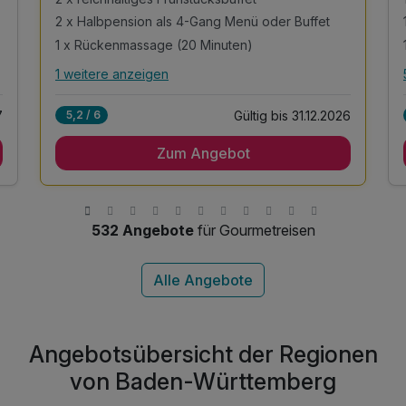
2 x Halbpension als 4-Gang Menü oder Buffet
1 x Rückenmassage (20 Minuten)
1 weitere anzeigen
Alle Inklusivleistungen
5 enthalten
7
Gültig bis 31.12.2026
5,2 / 6
2 Übernachtungen
Zum Angebot
2 x reichhaltiges Frühstücksbuffet
2 x Halbpension als 4-Gang Menü oder Buffet
1 x Rückenmassage (20 Minuten)
1 x Begrüßungsgetränk in der Hotelbar
532 Angebote
für Gourmetreisen
Angebotsübersicht der Regionen
von Baden-Württemberg