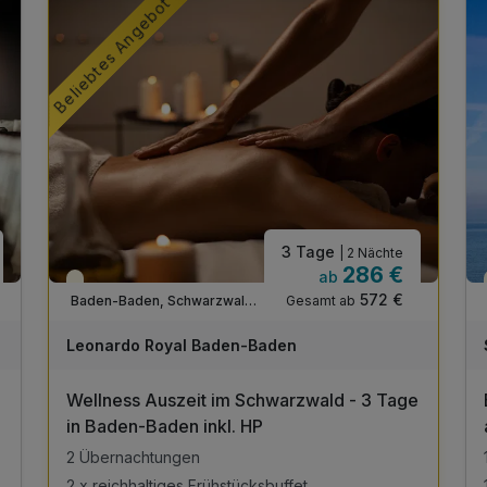
Beliebtes Angebot
3 Tage
| 2 Nächte
286 €
ab
Teilweise ausgelastet
572 €
Gesamt ab
Baden-Baden, Schwarzwald Nord
A
WAR
Leonardo Royal Baden-Baden
D
202
Wellness Auszeit im Schwarzwald - 3 Tage
6
in Baden-Baden inkl. HP
2 Übernachtungen
2 x reichhaltiges Frühstücksbuffet