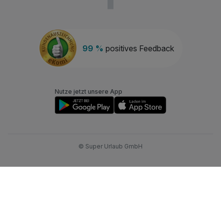
99 %
positives Feedback
Nutze jetzt unsere App
© Super Urlaub GmbH