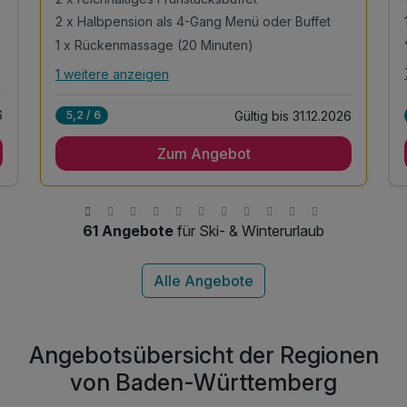
2 x Halbpension als 4-Gang Menü oder Buffet
eiten
1 x Rückenmassage (20 Minuten)
1 weitere anzeigen
Alle Inklusivleistungen
5 enthalten
6
Gültig bis 31.12.2026
5,2 / 6
2 Übernachtungen
Zum Angebot
2 x reichhaltiges Frühstücksbuffet
2 x Halbpension als 4-Gang Menü oder Buffet
1 x Rückenmassage (20 Minuten)
1 x Begrüßungsgetränk in der Hotelbar
61 Angebote
für Ski- & Winterurlaub
Angebotsübersicht der Regionen
von Baden-Württemberg