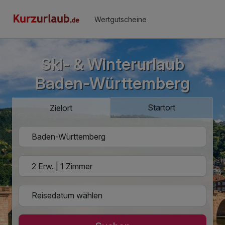
Wertgutscheine
Ski- & Winterurlaub
Baden-Württemberg
Startort
Zielort