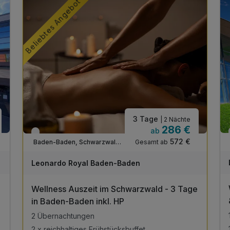
Beliebtes Angebot
3 Tage
| 2 Nächte
286 €
ab
Verfügbar bis Dezember
572 €
Gesamt ab
Baden-Baden, Schwarzwald Nord
A
WAR
Leonardo Royal Baden-Baden
D
202
Wellness Auszeit im Schwarzwald - 3 Tage
6
in Baden-Baden inkl. HP
2 Übernachtungen
2 x reichhaltiges Frühstücksbuffet