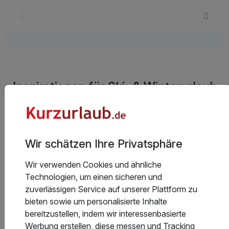
Inspirationen für Ski- & Winterurlaub
in Baden-Württemberg
119 Angebote
Wir schätzen Ihre Privatsphäre
Wir verwenden Cookies und ähnliche
Technologien, um einen sicheren und
zuverlässigen Service auf unserer Plattform zu
bieten sowie um personalisierte Inhalte
bereitzustellen, indem wir interessenbasierte
Werbung erstellen, diese messen und Tracking
Eventreisen Baden-Württemberg
G