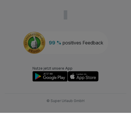
99 %
positives Feedback
Nutze jetzt unsere App
© Super Urlaub GmbH