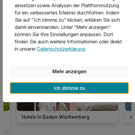
einsetzen sowie Analysen der Plattformnutzung
für ein verbessertes Erlebnis durchführen. Indem
Sie auf "Ich stimme zu" klicken, erklären Sie sich
damit einverstanden. Unter “Mehr anzeigen”
Weitere Reisethemen für deinen
können Sie Ihre Einstellungen anpassen. Dort
Kurzurlaub in Baden-Württemberg
finden Sie auch weitere Informationen oder direkt
in unserer
Datenschutzerklärung
.
3176 Angebote
Mehr anzeigen
Ich stimme zu
Hotels in Baden-Württemberg
K