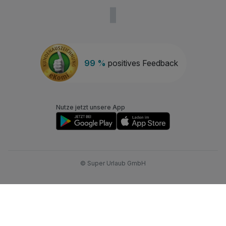
99 %
positives Feedback
Nutze jetzt unsere App
© Super Urlaub GmbH