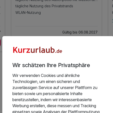
 Kinderbereich
tägliche Nutzung des Privatstrands
ndestaufenthalt)
WLAN-Nutzung
7
Gültig bis 06.08.2027
Zum Angebot
28 Angebote
für Urlaub mit Hund
Wir schätzen Ihre Privatsphäre
)
Wir verwenden Cookies und ähnliche
Technologien, um einen sicheren und
zuverlässigen Service auf unserer Plattform zu
bieten sowie um personalisierte Inhalte
Angebotsübersicht der Regionen
bereitzustellen, indem wir interessenbasierte
von Friaul-Jul. Venetien
Werbung erstellen, diese messen und Tracking
einsetzen sowie Analysen der Plattformnutzung