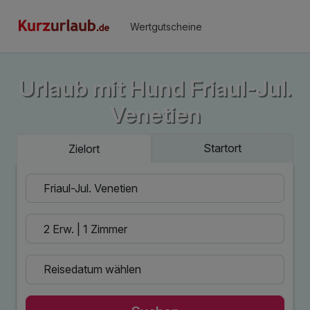
Wertgutscheine
Urlaub mit Hund Friaul-Jul.
Venetien
Startort
Zielort