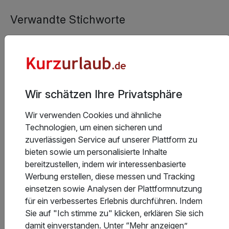
Verwandte Stichworte
Aufenthaltsverlängerung
Wir schätzen Ihre Privatsphäre
Inspiration
Noch offene
Generelle
gefällig?
Fragen?
Infos
Wir verwenden Cookies und ähnliche
gesucht?
Technologien, um einen sicheren und
Unser
Dann kontaktiere
zuverlässigen Service auf unserer Plattform zu
Reiserblog
uns gerne über
Hier geht's zu
bieten sowie um personalisierte Inhalte
könnte Abhilfe
unser
unseren
bereitzustellen, indem wir interessenbasierte
schaffen!
Werbung erstellen, diese messen und Tracking
einsetzen sowie Analysen der Plattformnutzung
Reiseblog
Serviceformular
AGB's
für ein verbessertes Erlebnis durchführen. Indem
Sie auf "Ich stimme zu" klicken, erklären Sie sich
damit einverstanden. Unter “Mehr anzeigen”