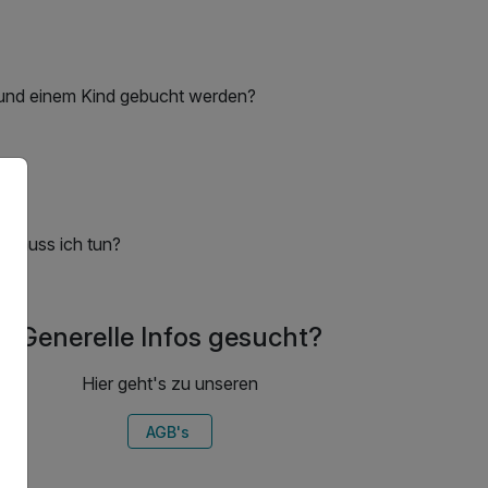
und einem Kind gebucht werden?
s muss ich tun?
Generelle Infos gesucht?
Hier geht's zu unseren
AGB's