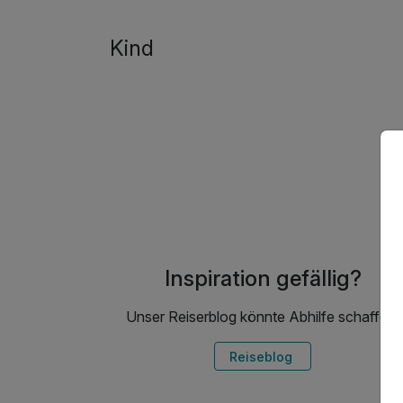
Kind
Inspiration gefällig?
Unser Reiserblog könnte Abhilfe schaffen!
Reiseblog