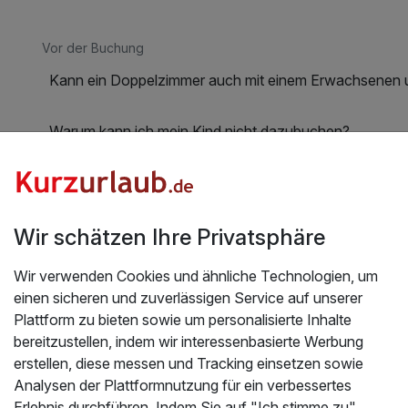
Vor der Buchung
Kann ein Doppelzimmer auch mit einem Erwachsenen 
Warum kann ich mein Kind nicht dazubuchen?
Nach der Buchung
Mein Kind wurde bei der Buchung nicht angegeben, wa
Wir schätzen Ihre Privatsphäre
Wir verwenden Cookies und ähnliche Technologien, um
Noch offene Fragen?
einen sicheren und zuverlässigen Service auf unserer
Plattform zu bieten sowie um personalisierte Inhalte
Dann kontaktiere uns gerne über unser
bereitzustellen, indem wir interessenbasierte Werbung
Serviceformular
erstellen, diese messen und Tracking einsetzen sowie
Analysen der Plattformnutzung für ein verbessertes
Erlebnis durchführen. Indem Sie auf "Ich stimme zu"