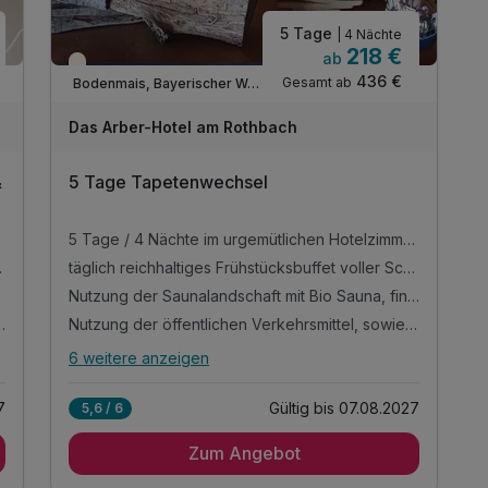
und Vorteilen an Ihrem Urlaubsort
5 Tage
| 4 Nächte
1 x Wanderkarte der Umgebung für ausgiebige
218 €
ab
Entdeckungstouren
Teilweise ausgelastet
436 €
Gesamt ab
Bodenmais, Bayerischer Wald
Parken am Hotel (nach Verfügbarkeit)
WLAN-Nutzung
Das Arber-Hotel am Rothbach
&
5 Tage Tapetenwechsel
r Zutaten
5 Tage / 4 Nächte im urgemütlichen Hotelzimmer mit Balkon oder Terrasse
hen 18:00 und 20:00 Uhr
täglich reichhaltiges Frühstücksbuffet voller Schmankerl und frischer Zutaten
Nutzung der Saunalandschaft mit Bio Sauna, finnischer Sauna, Infrarotkabine und Ruheraum
scher Sauna, Infrarotkabine und Ruheraum
Nutzung der öffentlichen Verkehrsmittel, sowie kostenloser Transfer vom Bhf. Bodenmais
6 weitere anzeigen
Alle Inklusivleistungen
10 enthalten
7
Gültig bis 07.08.2027
5,6 / 6
5 Tage / 4 Nächte im urgemütlichen Hotelzimmer
mit Balkon oder Terrasse
Zum Angebot
täglich reichhaltiges Frühstücksbuffet voller