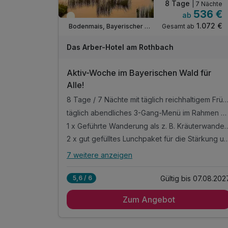
Wanderempfehlungen vom Hotelteam
8 Tage
| 7 Nächte
536 €
ab
1 x Wanderkarte der Umgebung für ausgiebige
Teilweise ausgelastet
1.072 €
Gesamt ab
Entdeckungstouren
Bodenmais, Bayerischer Wald
Parken am Hotel (nach Verfügbarkeit)
Das Arber-Hotel am Rothbach
WLAN-Nutzung
Aktiv-Woche im Bayerischen Wald für
Alle!
8 Tage / 7 Nächte mit täglich reichhaltigem Frühstücksbuffet voller Schmankerl und frische
täglich abendliches 3-Gang-Menü im Rahmen der Halbpension mit Salatbuffet
1 x Geführte Wanderung als z. B. Kräuterwanderu
2 x gut gefülltes Lunchpaket für die Stä
7 weitere anzeigen
Alle Inklusivleistungen
11 enthalten
Gültig bis 07.08.202
5,6 / 6
8 Tage / 7 Nächte mit täglich reichhaltigem
Frühstücksbuffet voller Schmankerl und frischer
Zum Angebot
Zutaten
täglich abendliches 3-Gang-Menü im Rahmen