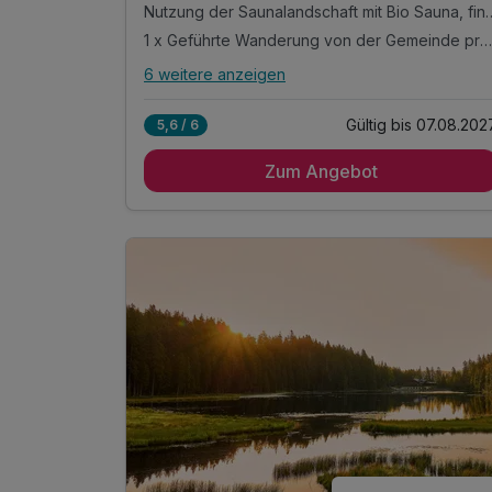
Nutzung der Saunalandschaft mit Bio Sauna, finni
1 x Geführte Wanderung von der Gemeinde pro Tag im Zuge Ihrer Gästekarte
6 weitere anzeigen
Alle Inklusivleistungen
10 enthalten
Gültig bis 07.08.202
5,6 / 6
4 Tage / 3 Nächte mit täglich reichhaltigem
Frühstücksbuffet voller Schmankerl und frischer
Zum Angebot
Zutaten
täglich abendliches 3-Gang-Menü im Rahmen
der Halbpension mit Salatbuffet
Nutzung der Saunalandschaft mit Bio Sauna,
finnischer Sauna, Infrarotkabine und Ruheraum
1 x Geführte Wanderung von der Gemeinde pro
Tag im Zuge Ihrer Gästekarte
1 x Bodenmaiser Gästekarte mit Ermäßigungen
und Vorteilen an Ihrem Urlaubsort
Nutzung der öffentlichen Verkehrsmittel, sowie
kostenloser Transfer vom Bhf. Bodenmais
Persönliche Ausflugstipps und