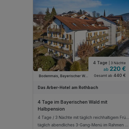
4 Tage
| 3 Nächte
220 €
ab
Teilweise ausgelastet
440 €
Gesamt ab
Bodenmais, Bayerischer Wald
Das Arber-Hotel am Rothbach
4 Tage im Bayerischen Wald mit
Halbpension
4 Tage / 3 Nächte mit täglich reichhaltigem Frühstücksbuffet voller Schmankerl und frischer Zutaten
täglich abendliches 3-Gang-Menü im Rahmen der Halbpension mit Salatbuffet