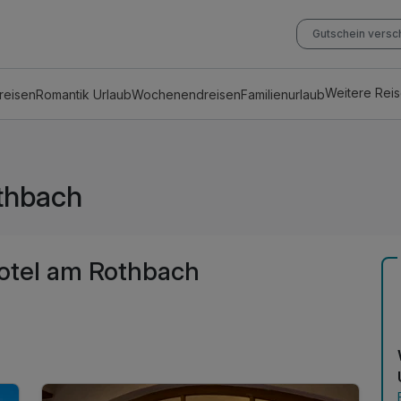
Gutschein vers
Weitere Rei
reisen
Romantik Urlaub
Wochenendreisen
Familienurlaub
thbach
otel am Rothbach