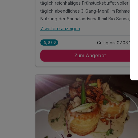
täglich reichhaltiges Frühstücksbuffet voller Schmankerl und frischer 
täglich abendliches 3-Gang-Menü im Rahmen der Halbpension mit Salatbuffet
Nutzung der Saunalandschaft mit Bio Sauna, finni
7 weitere anzeigen
Alle Inklusivleistungen
11 enthalten
Gültig bis 07.08.202
5,6 / 6
7 Tage / 6 Nächte im urgemütlichen Hotelzimme
mit Balkon oder Terrasse
Zum Angebot
täglich reichhaltiges Frühstücksbuffet voller
Schmankerl und frischer Zutaten
täglich abendliches 3-Gang-Menü im Rahmen
der Halbpension mit Salatbuffet
Nutzung der Saunalandschaft mit Bio Sauna,
finnischer Sauna, Infrarotkabine und Ruheraum
1 x Geführte Wanderung von der Gemeinde pro
Tag im Zuge Ihrer Gästekarte
1 x Wanderkarte der Umgebung für ausgiebige
Entdeckungstouren
1 x Bodenmaiser Gästekarte mit Ermäßigungen