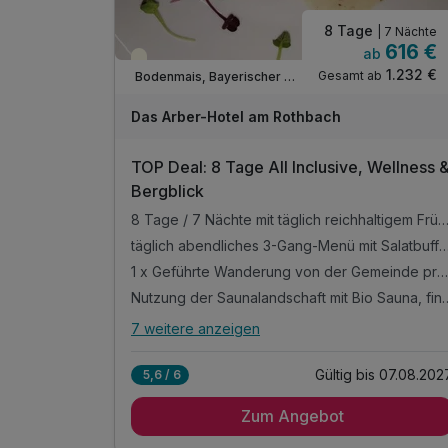
und Vorteilen an Ihrem Urlaubsort
8 Tage
| 7 Nächte
Persönliche Ausflugstipps und
616 €
ab
Wanderempfehlungen vom Hotelteam
Teilweise ausgelastet
1.232 €
Gesamt ab
Bodenmais, Bayerischer Wald
Nutzung der öffentlichen Verkehrsmittel, sowie
kostenloser Transfer vom Bhf. Bodenmais
Das Arber-Hotel am Rothbach
Parken am Hotel (nach Verfügbarkeit)
WLAN-Nutzung
TOP Deal: 8 Tage All Inclusive, Wellness 
Bergblick
8 Tage / 7 Nächte mit täglich reichhaltigem Frühstücksbuffet voller Schmankerl und frische
täglich abendliches 3-Gang-Menü mit Salatbuffet und inklusive der Tischgetränke zum Abendessen zwisc
1 x Geführte Wanderung von der Gemeinde pro Tag im Zuge Ihrer Gästekarte
Nutzung der Saunalandschaft mit Bio Sauna, finni
7 weitere anzeigen
Alle Inklusivleistungen
11 enthalten
Gültig bis 07.08.202
5,6 / 6
8 Tage / 7 Nächte mit täglich reichhaltigem
Frühstücksbuffet voller Schmankerl und frischer
Zum Angebot
Zutaten