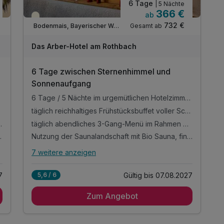
6 Tage
| 5 Nächte
1 x Wanderkarte der Umgebung für ausgiebige
366 €
ab
Entdeckungstouren
Teilweise ausgelastet
732 €
Gesamt ab
Bodenmais, Bayerischer Wald
1 x Info-Material und Stadtplan
Persönliche Ausflugstipps und
Das Arber-Hotel am Rothbach
Wanderempfehlungen vom Hotelteam
Parkplatznutzung während des gesamten
6 Tage zwischen Sternenhimmel und
Aufenthaltes
Sonnenaufgang
WLAN-Nutzung
r Zutaten
6 Tage / 5 Nächte im urgemütlichen Hotelzimmer mit Balkon oder Terrasse
täglich reichhaltiges Frühstücksbuffet voller Schmankerl und frischer Zutaten
ng, Wanderung mit Hund uvm.
täglich abendliches 3-Gang-Menü im Rahmen der Halbpension mit Salatbuffet
rkung unterwegs
Nutzung der Saunalandschaft mit Bio Sauna, finnischer Sauna, Infrarotkabine und Ruheraum
7 weitere anzeigen
Alle Inklusivleistungen
11 enthalten
7
Gültig bis 07.08.2027
5,6 / 6
6 Tage / 5 Nächte im urgemütlichen Hotelzimmer
mit Balkon oder Terrasse
Zum Angebot
täglich reichhaltiges Frühstücksbuffet voller
Schmankerl und frischer Zutaten