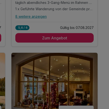
scher Sauna, Infrarotkabine und Ruheraum
täglich abendliches 3-Gang-Menü im Rahmen der Halbpension mit Salatbuffet
1 x Geführte Wanderung von der Gemeinde pro Tag im Zuge Ihrer Gästekarte
8 weitere anzeigen
Alle Inklusivleistungen
12 enthalten
7
Gültig bis 07.08.2027
5,6 / 6
5 Tage / 4 Nächte im urgemütlichen Hotelzimmer
mit Balkon oder Terrasse
Zum Angebot
täglich reichhaltiges Frühstücksbuffet voller
Schmankerl und frischer Zutaten
täglich abendliches 3-Gang-Menü im Rahmen
der Halbpension mit Salatbuffet
1 x Geführte Wanderung von der Gemeinde pro
Tag im Zuge Ihrer Gästekarte
1 x Bodenmaiser Gästekarte mit Ermäßigungen
und Vorteilen an Ihrem Urlaubsort
Nutzung der Saunalandschaft mit Bio Sauna,
finnischer Sauna, Infrarotkabine und Ruheraum
Nutzung der öffentlichen Verkehrsmittel, sowie
kostenloser Transfer vom Bhf. Bodenmais