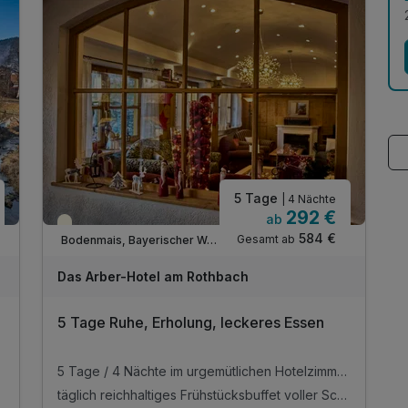
5 Tage
| 4 Nächte
292 €
ab
Teilweise ausgelastet
584 €
Gesamt ab
Bodenmais, Bayerischer Wald
Das Arber-Hotel am Rothbach
5 Tage Ruhe, Erholung, leckeres Essen
5 Tage / 4 Nächte im urgemütlichen Hotelzimmer mit Balkon oder Terrasse
täglich reichhaltiges Frühstücksbuffet voller Schmankerl und frischer Zutaten