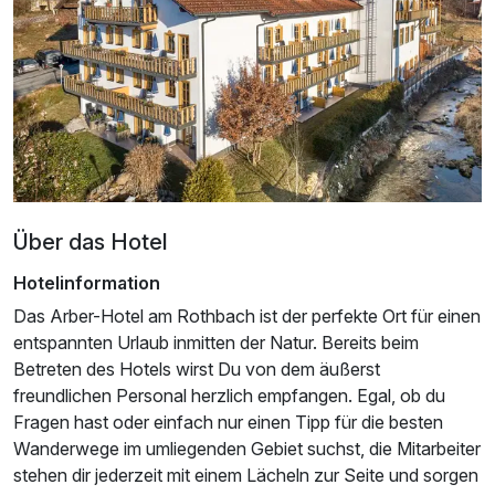
Über das Hotel
Hotelinformation
Das Arber-Hotel am Rothbach ist der perfekte Ort für einen
entspannten Urlaub inmitten der Natur. Bereits beim
Betreten des Hotels wirst Du von dem äußerst
freundlichen Personal herzlich empfangen. Egal, ob du
Ausstattung
Fragen hast oder einfach nur einen Tipp für die besten
Wanderwege im umliegenden Gebiet suchst, die Mitarbeiter
Für 4 Tage
stehen dir jederzeit mit einem Lächeln zur Seite und sorgen
226,00 €
p.P. ab