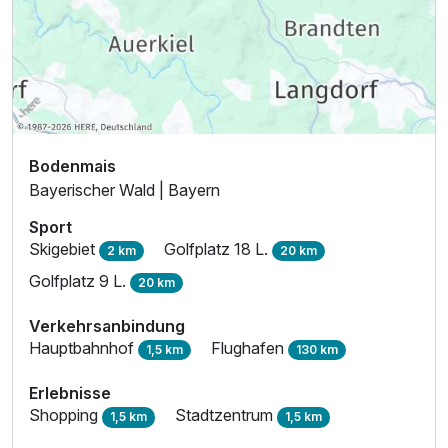
Bodenmais
Bayerischer Wald | Bayern
Sport
Skigebiet
Golfplatz 18 L.
2 km
20 km
Golfplatz 9 L.
20 km
Verkehrsanbindung
Hauptbahnhof
Flughafen
1,5 km
130 km
Erlebnisse
Shopping
Stadtzentrum
1,5 km
1,5 km