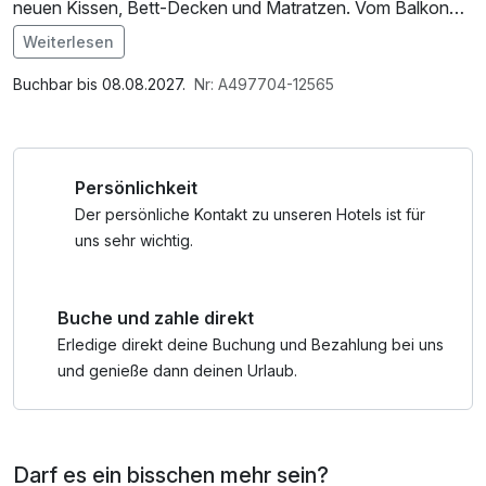
neuen Kissen, Bett-Decken und Matratzen. Vom Balkon
aus hast Du einen herrlichen Blick auf den Silberberg oder
Weiterlesen
den Harlachberg. Ein sehr gutes 3 Gang Halbpensions-
Menü mit Salatbuffet, verwöhnt deinen Gaumen, während
Buchbar bis 08.08.2027.
Nr: A497704-12565
freundliches Personal dir jeden Wunsch von den Lippen
abliest.
Mach dich bereit für eine Auszeit, die neue Kraft schenkt
Persönlichkeit
und dich mit einem Lächeln nach Hause zurückkehren
lässt.
Der persönliche Kontakt zu unseren Hotels ist für
uns sehr wichtig.
Buche und zahle direkt
Erledige direkt deine Buchung und Bezahlung bei uns
und genieße dann deinen Urlaub.
Darf es ein bisschen mehr sein?