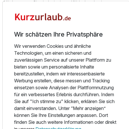
Nächte sorgt. Sie sind mit einem Kühlschrank, einem
Wasserkocher, Mini-Bar, sowie Geschirr und Besteck
ausgestattet. Das Bad mit Wanne oder Dusche, bietet
Ausstattung
zudem einen Föhn und einen Vergrößerungsspiegel. Die
modernen Doppelzimmer mit Terrasse oder Balkon gibt es
Wir schätzen Ihre Privatsphäre
Für 4 Tage
entweder zur Bach- bzw. Parkplatzseite. Und aus den
211,00 €
p.P. ab
verschiedenen Himmelsrichtungen kann man den
Wir verwenden Cookies und ähnliche
Silberberg, den Harlachberg oder den Riederin Felsen
Technologien, um einen sicheren und
sehen. Und das am besten morgens mit dem ersten Kaffee,
zuverlässigen Service auf unserer Plattform zu
wenn das Sonnenlicht durch die Fenster scheint.
bieten sowie um personalisierte Inhalte
bereitzustellen, indem wir interessenbasierte
Familien-Appartement
Essen und Trinken
Werbung erstellen, diese messen und Tracking
2 Erwachsene und 2 Kinder
Lass Dich bereits zum Tagesstart verwöhnen. Das große
einsetzen sowie Analysen der Plattformnutzung
Frühstücksbuffet wartet mit einer Vielzahl an Köstlichkeiten
für ein verbessertes Erlebnis durchführen. Indem
darauf, Dich für einen erlebnisreichen Tag zu stärken. Du
Sie auf "Ich stimme zu" klicken, erklären Sie sich
kannst wählen zwischen mehreren Kaffee- oder
damit einverstanden. Unter “Mehr anzeigen”
Teesorten, sowie verschiedenen Säften, Milch und
können Sie Ihre Einstellungen anpassen. Dort
Buttermilch. Es gibt eine große Auswahl an Brot und
finden Sie auch weitere Informationen oder direkt
Brötchen, verschiedenem Gebäck, Croissants, sechs
in unserer
Datenschutzerklärung
.