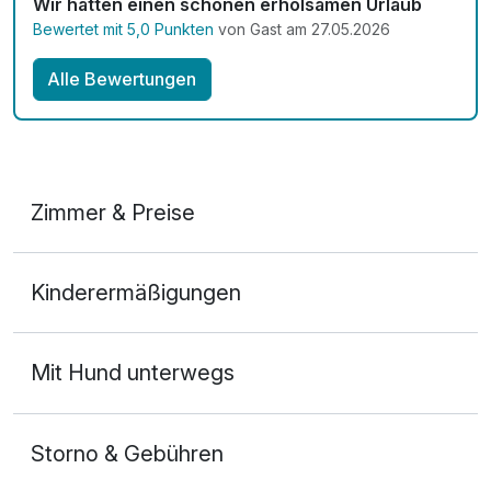
Wir hatten einen schönen erholsamen Urlaub
Bewertet mit 5,0 Punkten
von Gast am 27.05.2026
Alle Bewertungen
Zimmer & Preise
Doppelzimmer "großer Arber" mit Südbalkon
Kinderermäßigungen
2 Erwachsene und 1 Kind
Mit Hund unterwegs
Storno & Gebühren