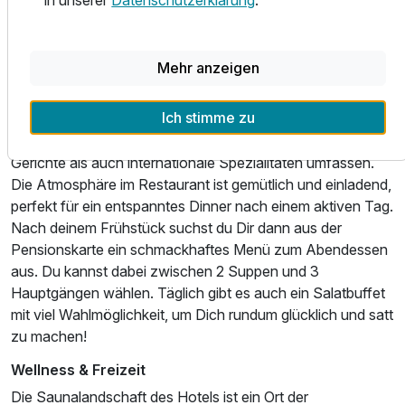
verschiedene Konfitüren, täglich wechselnde Wurst- ,
Schinken- und Käsesorten, Rühreier, gekochte Eier und
auch Eier zum selbst kochen. Eine große Auswahl an
Mehr anzeigen
Frühstücks-Cerealien, verschieden Joghurts und Quark,
verschiedene Sorten Obst und vieles mehr runden den
Ich stimme zu
kulinarischen Tagesstart ab. Am Abend kannst du dich auf
kreative Menüs freuen, die sowohl traditionelle bayerische
Gerichte als auch internationale Spezialitäten umfassen.
Die Atmosphäre im Restaurant ist gemütlich und einladend,
Ausstattung
perfekt für ein entspanntes Dinner nach einem aktiven Tag.
Nach deinem Frühstück suchst du Dir dann aus der
Für 4 Tage
Pensionskarte ein schmackhaftes Menü zum Abendessen
286,00 €
p.P. ab
aus. Du kannst dabei zwischen 2 Suppen und 3
Hauptgängen wählen. Täglich gibt es auch ein Salatbuffet
mit viel Wahlmöglichkeit, um Dich rundum glücklich und satt
zu machen!
Wellness & Freizeit
Die Saunalandschaft des Hotels ist ein Ort der