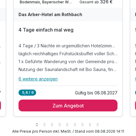
326 €
Gesamt ab
Bodenmais, Bayerischer Wald
Das Arber-Hotel am Rothbach
4 Tage einfach mal weg
ankerl und frischer Zutaten
4 Tage / 3 Nächte im urgemütlichen Hotelzimmer mit Balkon oder Terrasse
täglich reichhaltiges Frühstücksbuffet voller Schmankerl und frischer Zutaten
uge Ihrer Gästekarte
1 x Geführte Wanderung von der Gemeinde pro Tag im Zuge Ihrer Gästekarte
Nutzung der Saunalandschaft mit Bio Sauna, finnischer Sauna, Infrarotkabine und Ruheraum
6 weitere anzeigen
Alle Inklusivleistungen
10 enthalten
7
Gültig bis 08.08.2027
5,6 / 6
4 Tage / 3 Nächte im urgemütlichen Hotelzimmer
mit Balkon oder Terrasse
Zum Angebot
täglich reichhaltiges Frühstücksbuffet voller
Schmankerl und frischer Zutaten
1 x Geführte Wanderung von der Gemeinde pro
Alle Preise pro Person inkl. MwSt. / Stand vom 08.08.2026 14:11
Tag im Zuge Ihrer Gästekarte