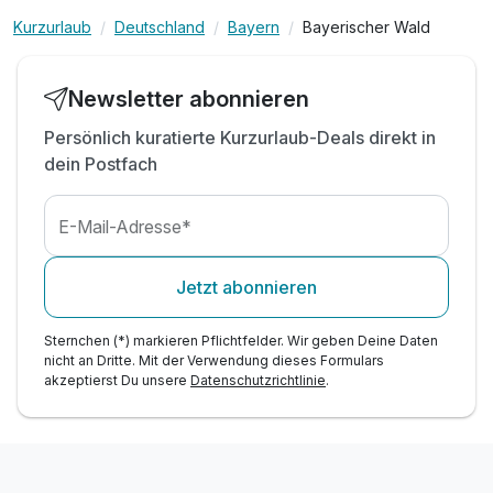
Nutzung der Saunalandschaft mit Bio Sauna,
Kurzurlaub
Deutschland
Bayern
Bayerischer Wald
finnischer Sauna, Infrarotkabine und Ruheraum
Nutzung der öffentlichen Verkehrsmittel, sowie
kostenloser Transfer vom Bhf. Bodenmais
Newsletter abonnieren
Persönliche Ausflugstipps und
Persönlich kuratierte Kurzurlaub-Deals direkt in
Wanderempfehlungen vom Hotelteam
dein Postfach
1 x Bodenmaiser Gästekarte mit Ermäßigungen
und Vorteilen an Ihrem Urlaubsort
1 x Wanderkarte der Umgebung für ausgiebige
E-Mail-Adresse*
Entdeckungstouren
Parken am Hotel (nach Verfügbarkeit)
Jetzt abonnieren
WLAN-Nutzung
Sternchen (*) markieren Pflichtfelder. Wir geben Deine Daten
nicht an Dritte. Mit der Verwendung dieses Formulars
akzeptierst Du unsere
Datenschutzrichtlinie
.