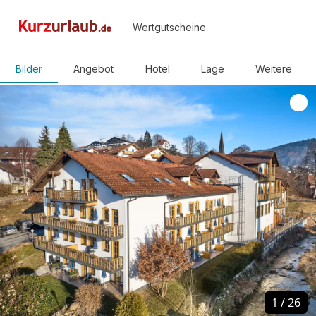
Wertgutscheine
Bilder
Angebot
Hotel
Lage
Weitere
1
1
/
/
26
26