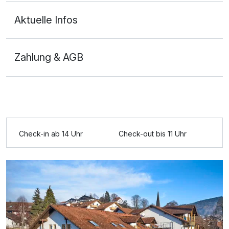
Aktuelle Infos
Zahlung & AGB
Ausstattung
Für 4 Tage
256,00 €
p.P. ab
Check-in ab 14 Uhr
Check-out bis 11 Uhr
Doppelzimmer "kleiner Arber" mit Balkon oder
Terrasse
2 Erwachsene